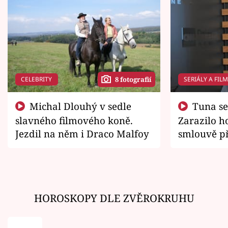
CELEBRITY
SERIÁLY A FIL
8 fotografií
Michal Dlouhý v sedle
Tuna se chtěl vrátit domů.
slavného filmového koně.
Zarazilo ho
Jezdil na něm i Draco Malfoy
smlouvě př
zemřít
HOROSKOPY DLE ZVĚROKRUHU