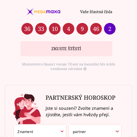
Vaše šťastná čísla
36
33
10
4
9
46
2
ZKUSTE ŠTĚSTÍ
Ministerstvo financí varuje: Účastí na hazardní hře může
vzniknout závislost ⑱
PARTNERSKÝ HOROSKOP
Jste si souzení? Zvolte znamení a
zjistěte, jestli vám hvězdy přejí.