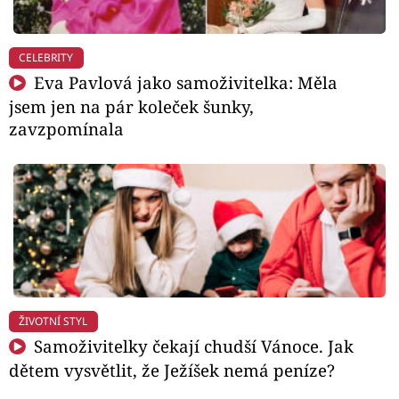
CELEBRITY
Eva Pavlová jako samoživitelka: Měla
jsem jen na pár koleček šunky,
zavzpomínala
ŽIVOTNÍ STYL
Samoživitelky čekají chudší Vánoce. Jak
dětem vysvětlit, že Ježíšek nemá peníze?