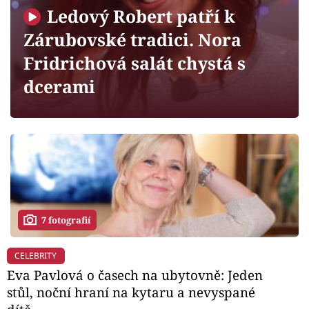
Horoskopy
Ledový Robert patří k
Sledujte prima+
Zárubovské tradici. Nora
Fridrichová salát chystá s
Filmový festival Karlovy Vary
dcerami
Pořady
Mámy sobě
Přihlášení
7 fotografií
Sledujte nás
CELEBRITY
Eva Pavlová o časech na ubytovně: Jeden
stůl, noční hraní na kytaru a nevyspané