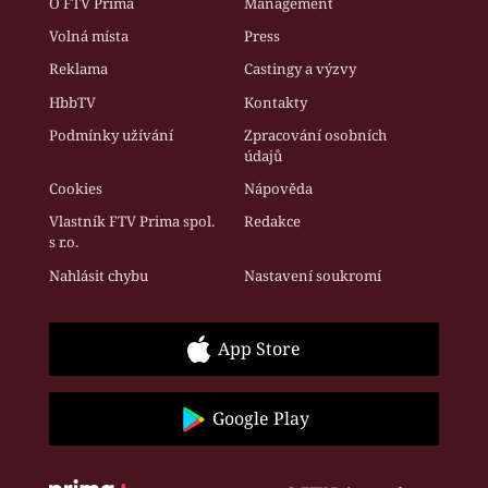
O FTV Prima
Management
Volná místa
Press
Reklama
Castingy a výzvy
HbbTV
Kontakty
Podmínky užívání
Zpracování osobních
údajů
Cookies
Nápověda
Vlastník FTV Prima spol.
Redakce
s r.o.
Nahlásit chybu
Nastavení soukromí
App Store
Google Play