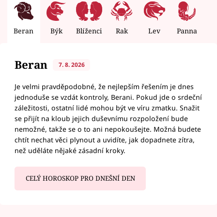
Beran
Býk
Blíženci
Rak
Lev
Panna
V
Beran
7. 8. 2026
Je velmi pravděpodobné, že nejlepším řešením je dnes
jednoduše se vzdát kontroly, Berani. Pokud jde o srdeční
záležitosti, ostatní lidé mohou být ve víru zmatku. Snažit
se přijít na kloub jejich duševnímu rozpoložení bude
nemožné, takže se o to ani nepokoušejte. Možná budete
chtít nechat věci plynout a uvidíte, jak dopadnete zítra,
než uděláte nějaké zásadní kroky.
CELÝ HOROSKOP PRO DNEŠNÍ DEN