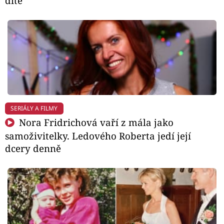
dítě
SERIÁLY A FILMY
Nora Fridrichová vaří z mála jako
samoživitelky. Ledového Roberta jedí její
dcery denně