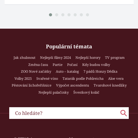
Populární témata
Jak zhubnout
Nejlepší filmy 2024
Nejlepší horory
TV program
Změna času
Partie
Počasí
Kdy budou volby
ZOO Nové začátky
Auto – katalog
7 pádů Honzy Dědka
Volby 2025
Svařené víno
Tatarák podle Pohlreicha
Aloe vera
Pěstování lichořeřišnice
Výpočet ascendentu
Tvarohové knedlíky
Nejlepší palačinky
Švestkový koláč