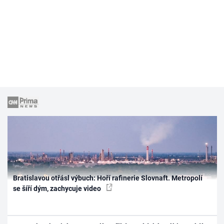
Bratislavou otřásl výbuch: Hoří rafinerie Slovnaft. Metropolí
se šíří dým, zachycuje video