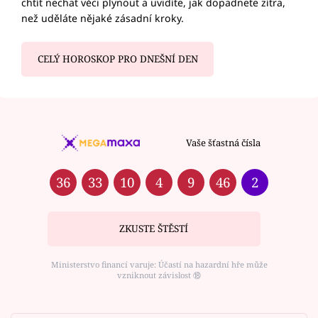
chtít nechat věci plynout a uvidíte, jak dopadnete zítra,
než uděláte nějaké zásadní kroky.
CELÝ HOROSKOP PRO DNEŠNÍ DEN
Vaše šťastná čísla
36
33
10
4
9
46
2
ZKUSTE ŠTĚSTÍ
Ministerstvo financí varuje: Účastí na hazardní hře může
vzniknout závislost ⑱