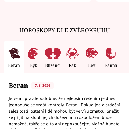
zemřít
HOROSKOPY DLE ZVĚROKRUHU
Beran
Býk
Blíženci
Rak
Lev
Panna
V
Beran
7. 8. 2026
Je velmi pravděpodobné, že nejlepším řešením je dnes
jednoduše se vzdát kontroly, Berani. Pokud jde o srdeční
záležitosti, ostatní lidé mohou být ve víru zmatku. Snažit
se přijít na kloub jejich duševnímu rozpoložení bude
nemožné, takže se o to ani nepokoušejte. Možná budete