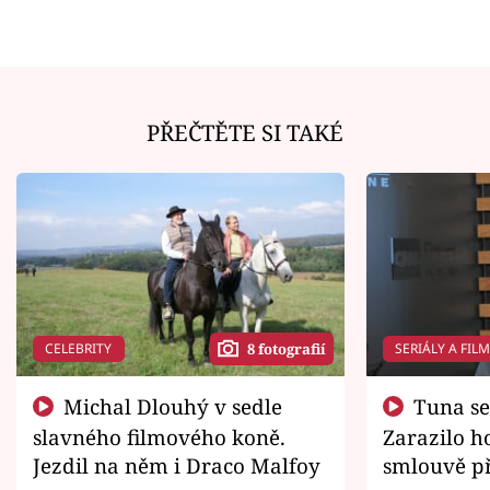
PŘEČTĚTE SI TAKÉ
CELEBRITY
SERIÁLY A FIL
8 fotografií
Michal Dlouhý v sedle
Tuna se chtěl vrátit domů.
slavného filmového koně.
Zarazilo ho
Jezdil na něm i Draco Malfoy
smlouvě př