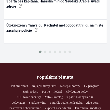
Sparta bez kapitána. Haraslín míří do Saúdské Arábie, uvádí
zdroje
Útok nožem v Tanvaldu: Pachatel měl pobodat tři lidi, na místě
zasahuje policie
Populární témata
Jak zhubnout
Nejlepší filmy 2024
Nejlepší horory
TV program
Změna času
Partie
Počasí
Kdy budou volby
ZOO Nové začátky
Auto – katalog
7 pádů Honzy Dědka
Volby 2025
Svařené víno
Tatarák podle Pohlreicha
Aloe vera
Pěstování lichořeřišnice
Výpočet ascendentu
Tvarohové knedlíky