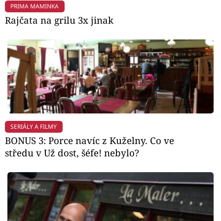
PRIMA MAMINKA
Rajčata na grilu 3x jinak
SERIÁLY A FILMY
BONUS 3: Porce navíc z Kuželny. Co ve
středu v Už dost, šéfe! nebylo?