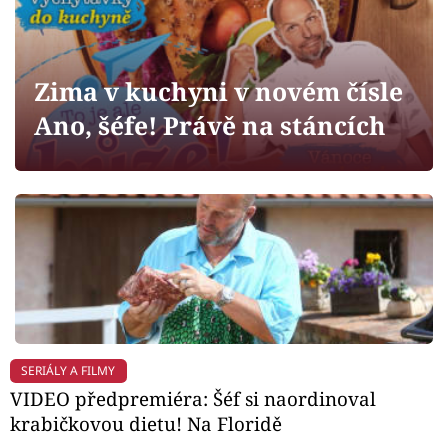
Horoskopy
Sledujte prima+
Zima v kuchyni v novém čísle
Filmový festival Karlovy Vary
Ano, šéfe! Právě na stáncích
Pořady
Mámy sobě
Přihlášení
Sledujte nás
SERIÁLY A FILMY
VIDEO předpremiéra: Šéf si naordinoval
krabičkovou dietu! Na Floridě