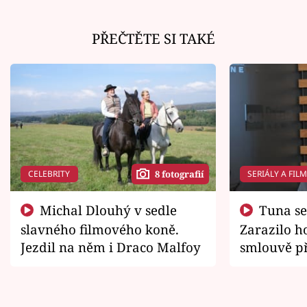
PŘEČTĚTE SI TAKÉ
CELEBRITY
SERIÁLY A FIL
8 fotografií
Michal Dlouhý v sedle
Tuna se chtěl vrátit domů.
slavného filmového koně.
Zarazilo ho
Jezdil na něm i Draco Malfoy
smlouvě př
zemřít