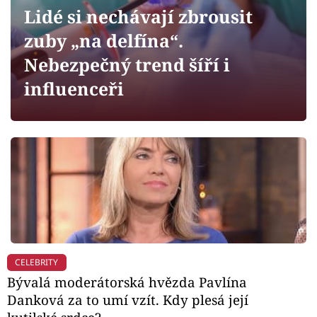
Horoskopy
Lidé si nechávají zbrousit
Sledujte prima+
zuby „na delfína“.
Nebezpečný trend šíří i
Filmový festival Karlovy Vary
influenceři
Pořady
Mámy sobě
Přihlášení
Sledujte nás
CELEBRITY
Bývalá moderátorská hvězda Pavlína
Danková za to umí vzít. Kdy plesá její