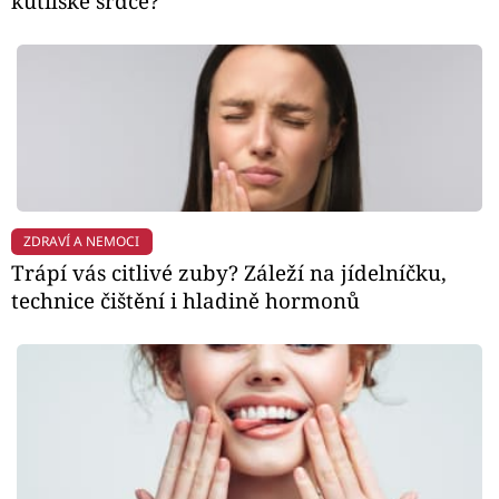
kutilské srdce?
ZDRAVÍ A NEMOCI
Trápí vás citlivé zuby? Záleží na jídelníčku,
technice čištění i hladině hormonů