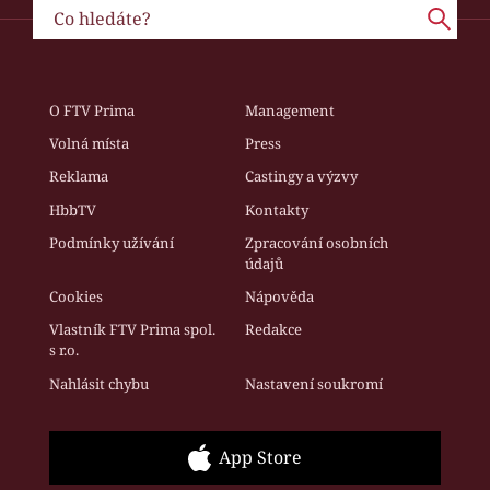
O FTV Prima
Management
Volná místa
Press
Reklama
Castingy a výzvy
HbbTV
Kontakty
Podmínky užívání
Zpracování osobních
údajů
Cookies
Nápověda
Vlastník FTV Prima spol.
Redakce
s r.o.
Nahlásit chybu
Nastavení soukromí
App Store