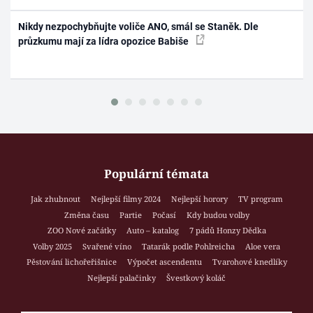
Nikdy nezpochybňujte voliče ANO, smál se Staněk. Dle
průzkumu mají za lídra opozice Babiše
Populární témata
Jak zhubnout
Nejlepší filmy 2024
Nejlepší horory
TV program
Změna času
Partie
Počasí
Kdy budou volby
ZOO Nové začátky
Auto – katalog
7 pádů Honzy Dědka
Volby 2025
Svařené víno
Tatarák podle Pohlreicha
Aloe vera
Pěstování lichořeřišnice
Výpočet ascendentu
Tvarohové knedlíky
Nejlepší palačinky
Švestkový koláč