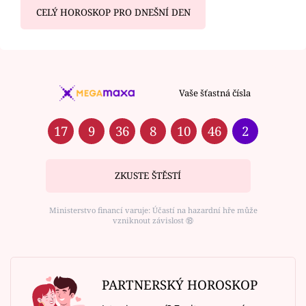
CELÝ HOROSKOP PRO DNEŠNÍ DEN
Vaše šťastná čísla
17
9
36
8
10
46
2
ZKUSTE ŠTĚSTÍ
Ministerstvo financí varuje: Účastí na hazardní hře může
vzniknout závislost ⑱
PARTNERSKÝ HOROSKOP