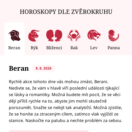
HOROSKOPY DLE ZVĚROKRUHU
Beran
Býk
Blíženci
Rak
Lev
Panna
V
Beran
8. 8. 2026
Rychlé akce tohoto dne vás mohou zmást, Berani.
Nedivte se, že vám v hlavě víří poslední události týkající
se lásky a romantiky. Možná budete mít pocit, že se věci
dějí příliš rychle na to, abyste jim mohli skutečně
porozumět. Snažte se nebýt tak analytičtí. Možná zjistíte,
že se honíte za ztraceným cílem, zatímco vlak vyjíždí ze
stanice. Naskočte na palubu a nechte problém za sebou.