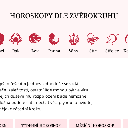
HOROSKOPY DLE ZVĚROKRUHU
nci
Rak
Lev
Panna
Váhy
Štír
Střelec
K
epším řešením je dnes jednoduše se vzdát
ční záležitosti, ostatní lidé mohou být ve víru
b jejich duševnímu rozpoložení bude nemožné,
ožná budete chtít nechat věci plynout a uvidíte,
nějaké zásadní kroky.
DEN
TÝDENNÍ HOROSKOP
MĚSÍČNÍ HOROSKOP