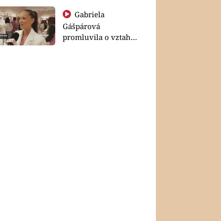
Gabriela
Gášpárová
promluvila o vztahu
a zakládání rodiny