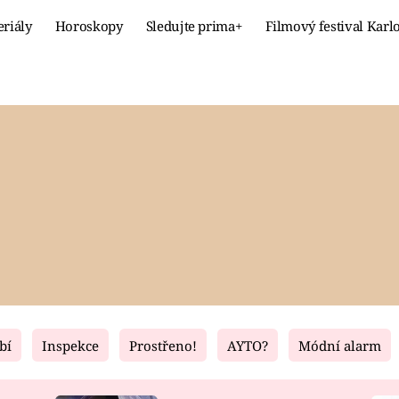
eriály
Horoskopy
Sledujte prima+
Filmový festival Karl
Celebrity
Recept
MÓDA A KRÁSA
HLAVNÍ JÍ
VZTAHY A SEX
SLADKÉ
PRIMA MAMINKA
ZDRAVÉ
bí
Inspekce
Prostřeno!
AYTO?
Módní alarm
Fresh
Living
RECEPTY
BYDLENÍ