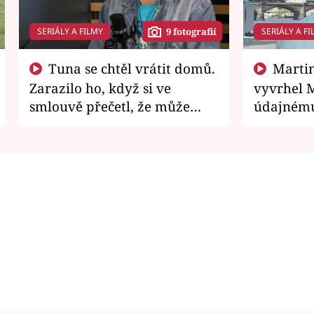
SERIÁLY A FILMY
SERIÁLY A FI
9 fotografií
Tuna se chtěl vrátit domů.
Martin Písařík jako
Zarazilo ho, když si ve
vyvrhel 
smlouvě přečetl, že může
údajnému
zemřít
je v nemil