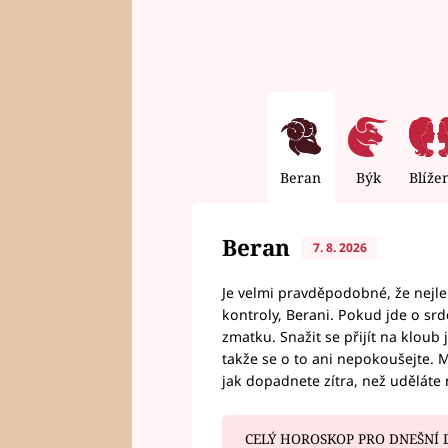
Beran
Býk
Blíže
Beran
7. 8. 2026
Je velmi pravděpodobné, že nejl
kontroly, Berani. Pokud jde o srde
zmatku. Snažit se přijít na klou
takže se o to ani nepokoušejte. M
jak dopadnete zítra, než uděláte 
CELÝ HOROSKOP PRO DNEŠNÍ 