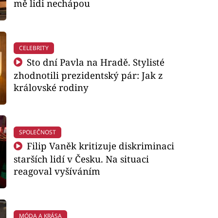
mě lidi nechápou
CELEBRITY
Sto dní Pavla na Hradě. Stylisté
zhodnotili prezidentský pár: Jak z
královské rodiny
SPOLEČNOST
Filip Vaněk kritizuje diskriminaci
starších lidí v Česku. Na situaci
reagoval vyšíváním
MÓDA A KRÁSA