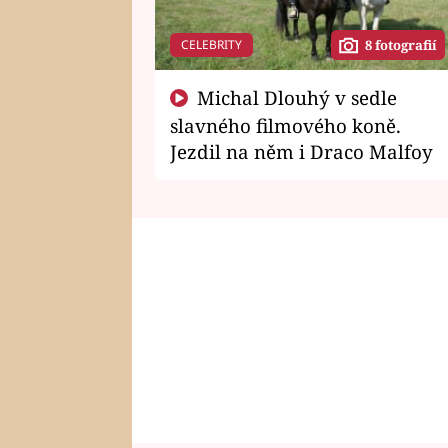
CELEBRITY
8 fotografií
Michal Dlouhý v sedle
slavného filmového koně.
Jezdil na něm i Draco Malfoy