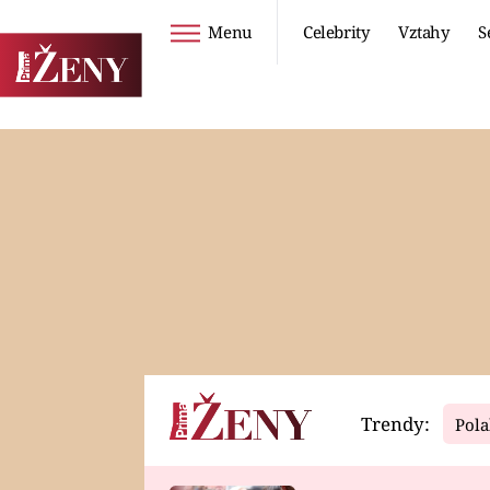
Menu
Celebrity
Vztahy
S
Seriály
Životní styl
ZOO
DIETY A HUBNUTÍ
PROSTŘENO!
CESTOVÁNÍ A
DOVOLENÁ
DUCH
ZDRAVÍ
Trendy:
Pola
Horoskopy
Video
ASTROČLÁNKY
SERIÁLY