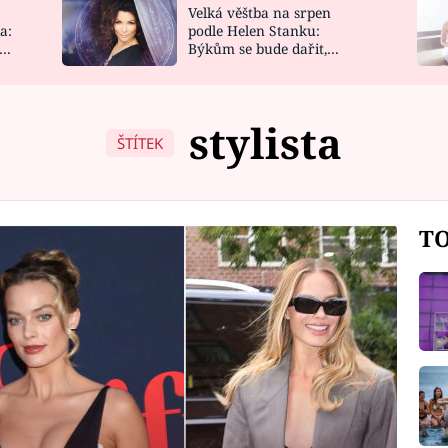
Velká věštba na srpen
NOVINKY
ZAHRADA
a:
podle Helen Stanku:
y
Býkům se bude dařit,
VIDEORECEPTY
DESIGN
Vodnáře čeká jízda
stylista
ŠTÍTEK
TO