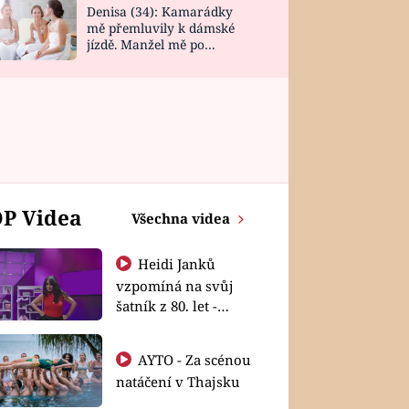
Denisa (34): Kamarádky
mě přemluvily k dámské
jízdě. Manžel mě po
návratu zaskočil
P Videa
Všechna videa
Heidi Janků
vzpomíná na svůj
šatník z 80. let -
Shopaholičky
AYTO - Za scénou
natáčení v Thajsku