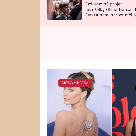
Srdceryvný projev
SNÁŘ
CELEBRITY
manželky Glena Hansard
Syn tu není, nerozuměl b
HOROSKOP NA
VAŘENÍ
tomu, vysvětlila
ROK 2023
MÓDA A KRÁSA