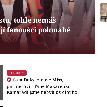
stu, tohle nemáš
jí fanoušci polonahé
CELEBRITY
Sam Dolce o nové Miss,
partnerovi i Táně Makarenko:
Kamarádi jsme nebyli už dlouho