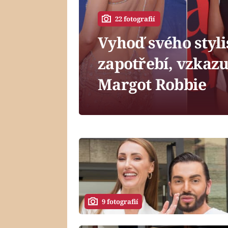
22 fotografií
Vyhoď svého styli
zapotřebí, vzkazu
Margot Robbie
9 fotografií