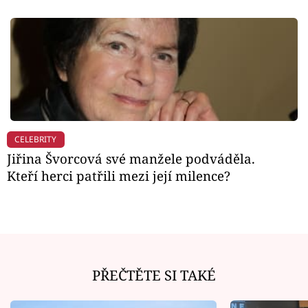
CELEBRITY
Jiřina Švorcová své manžele podváděla.
Kteří herci patřili mezi její milence?
PŘEČTĚTE SI TAKÉ