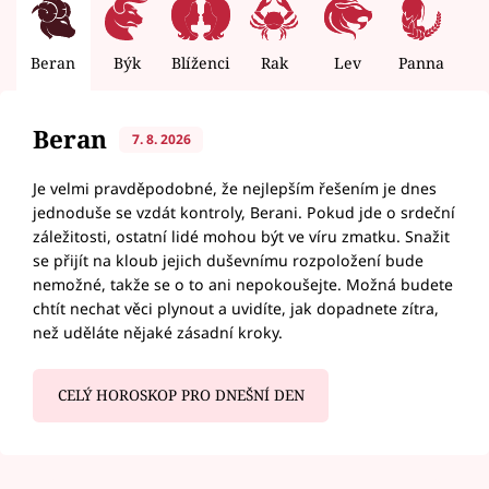
Beran
Býk
Blíženci
Rak
Lev
Panna
V
Beran
7. 8. 2026
Je velmi pravděpodobné, že nejlepším řešením je dnes
jednoduše se vzdát kontroly, Berani. Pokud jde o srdeční
záležitosti, ostatní lidé mohou být ve víru zmatku. Snažit
se přijít na kloub jejich duševnímu rozpoložení bude
nemožné, takže se o to ani nepokoušejte. Možná budete
chtít nechat věci plynout a uvidíte, jak dopadnete zítra,
než uděláte nějaké zásadní kroky.
CELÝ HOROSKOP PRO DNEŠNÍ DEN