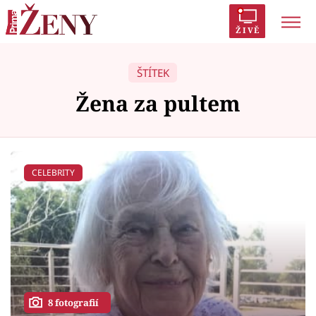
ŽIVĚ
Trendy:
Polabí
Inspekce
Prostřeno!
AYTO?
ŠTÍTEK
Módní alarm
Zrádci
Proměny
Žena za pultem
CELEBRITY
Témata
Celebrity
Vztahy
Seriály
8 fotografií