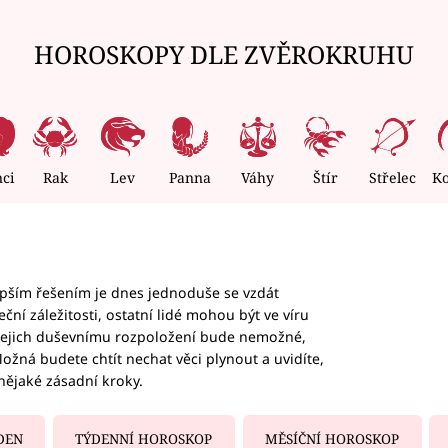
HOROSKOPY DLE ZVĚROKRUHU
nci
Rak
Lev
Panna
Váhy
Štír
Střelec
K
epším řešením je dnes jednoduše se vzdát
ční záležitosti, ostatní lidé mohou být ve víru
b jejich duševnímu rozpoložení bude nemožné,
ožná budete chtít nechat věci plynout a uvidíte,
nějaké zásadní kroky.
DEN
TÝDENNÍ HOROSKOP
MĚSÍČNÍ HOROSKOP