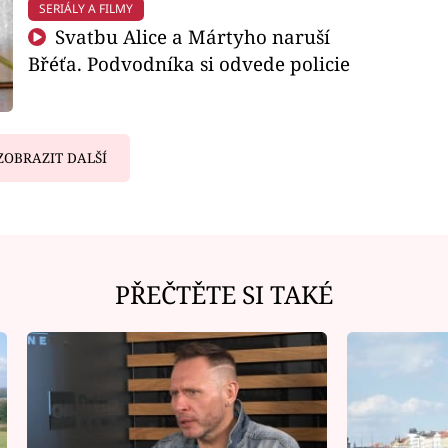
SERIÁLY A FILMY
Svatbu Alice a Mártyho naruší
Břéťa. Podvodníka si odvede policie
ZOBRAZIT DALŠÍ
PŘEČTĚTE SI TAKÉ