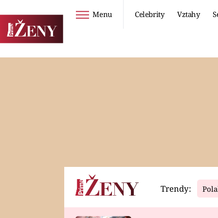
Menu
Celebrity
Vztahy
S
Seriály
Životní styl
ZOO
DIETY A HUBNUTÍ
PROSTŘENO!
CESTOVÁNÍ A
DOVOLENÁ
DUCH
ZDRAVÍ
Trendy:
Pola
Horoskopy
Video
ASTROČLÁNKY
SERIÁLY