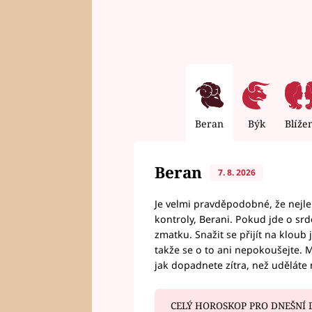
Beran
Býk
Blíže
Beran
7. 8. 2026
Je velmi pravděpodobné, že nejl
kontroly, Berani. Pokud jde o srde
zmatku. Snažit se přijít na klou
takže se o to ani nepokoušejte. M
jak dopadnete zítra, než uděláte 
CELÝ HOROSKOP PRO DNEŠNÍ 