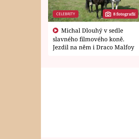
CELEBRITY
8 fotografií
Michal Dlouhý v sedle
slavného filmového koně.
Jezdil na něm i Draco Malfoy