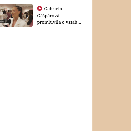
Gabriela
Gášpárová
promluvila o vztahu
a zakládání rodiny