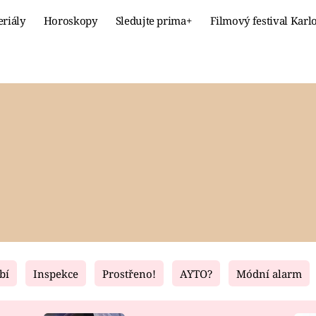
eriály
Horoskopy
Sledujte prima+
Filmový festival Karl
Celebrity
Recept
MÓDA A KRÁSA
HLAVNÍ JÍ
VZTAHY A SEX
SLADKÉ
PRIMA MAMINKA
ZDRAVÉ
bí
Inspekce
Prostřeno!
AYTO?
Módní alarm
Fresh
Living
RECEPTY
BYDLENÍ