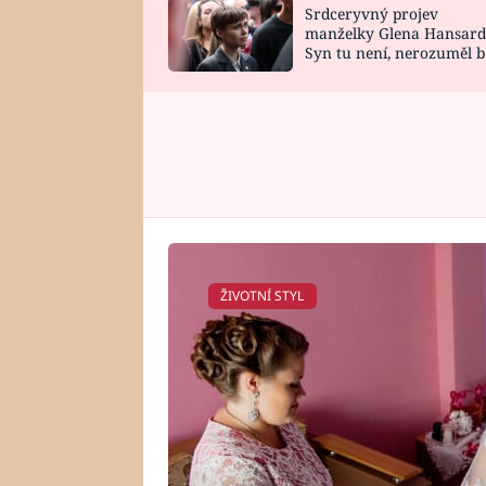
Srdceryvný projev
SNÁŘ
CELEBRITY
manželky Glena Hansard
Syn tu není, nerozuměl b
HOROSKOP NA
VAŘENÍ
tomu, vysvětlila
ROK 2023
ŽIVOTNÍ STYL