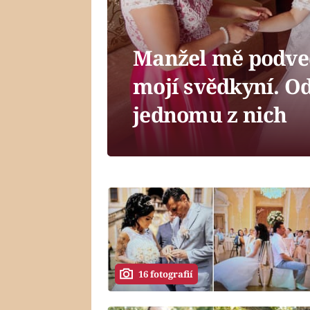
Manžel mě podved
mojí svědkyní. Od
jednomu z nich
16 fotografií