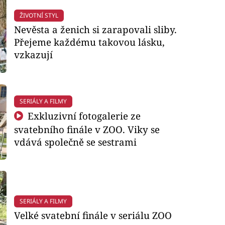
ŽIVOTNÍ STYL
Nevěsta a ženich si zarapovali sliby.
Přejeme každému takovou lásku,
vzkazují
SERIÁLY A FILMY
Exkluzivní fotogalerie ze
svatebního finále v ZOO. Viky se
vdává společně se sestrami
SERIÁLY A FILMY
Velké svatební finále v seriálu ZOO