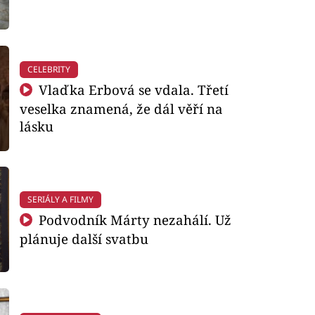
CELEBRITY
Vlaďka Erbová se vdala. Třetí
veselka znamená, že dál věří na
lásku
SERIÁLY A FILMY
Podvodník Márty nezahálí. Už
plánuje další svatbu