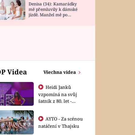
Denisa (34): Kamarádky
mě přemluvily k dámské
jízdě. Manžel mě po
návratu zaskočil
P Videa
Všechna videa
Heidi Janků
vzpomíná na svůj
šatník z 80. let -
Shopaholičky
AYTO - Za scénou
natáčení v Thajsku