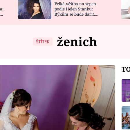
Velká věštba na srpen
NOVINKY
ZAHRADA
a:
podle Helen Stanku:
y
Býkům se bude dařit,
VIDEORECEPTY
DESIGN
Vodnáře čeká jízda
ženich
ŠTÍTEK
TO