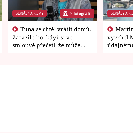
SERIÁLY A FILMY
SERIÁLY A FI
9 fotografií
Tuna se chtěl vrátit domů.
Martin Písařík jako
Zarazilo ho, když si ve
vyvrhel 
smlouvě přečetl, že může
údajnému
zemřít
je v nemil