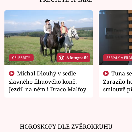
CELEBRITY
SERIÁLY A FIL
8 fotografií
Michal Dlouhý v sedle
Tuna se chtěl vrátit domů.
slavného filmového koně.
Zarazilo ho
Jezdil na něm i Draco Malfoy
smlouvě př
zemřít
HOROSKOPY DLE ZVĚROKRUHU