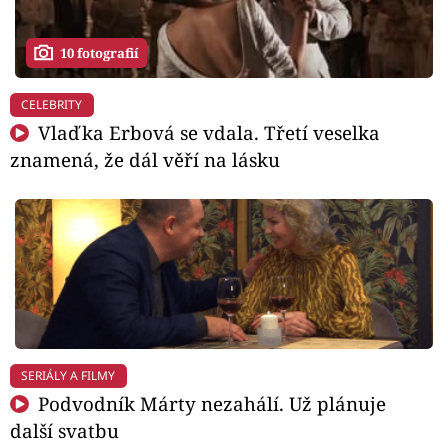
10 fotografií
CELEBRITY
Vlaďka Erbová se vdala. Třetí veselka
znamená, že dál věří na lásku
SERIÁLY A FILMY
Podvodník Márty nezahálí. Už plánuje
další svatbu