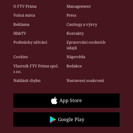
O FTV Prima
Management
Volná místa
Press
Reklama
Castingy a výzvy
HbbTV
Kontakty
Podmínky užívání
Zpracování osobních
údajů
Cookies
Nápověda
Vlastník FTV Prima spol.
Redakce
s r.o.
Nahlásit chybu
Nastavení soukromí
App Store
Google Play