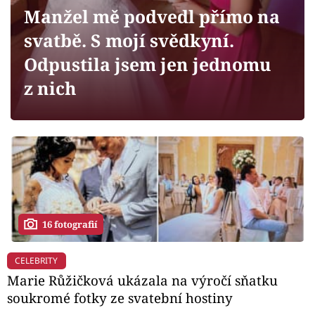
Horoskopy
Manžel mě podvedl přímo na
Sledujte prima+
svatbě. S mojí svědkyní.
Odpustila jsem jen jednomu
Filmový festival Karlovy Vary
z nich
Pořady
Mámy sobě
Přihlášení
16 fotografií
Sledujte nás
CELEBRITY
Marie Růžičková ukázala na výročí sňatku
soukromé fotky ze svatební hostiny