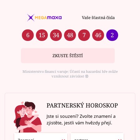
Vaše šťastná čísla
6
15
34
48
7
46
2
ZKUSTE ŠTĚSTÍ
Ministerstvo financí varuje: Účastí na hazardní hře může
vzniknout závislost ⑱
PARTNERSKÝ HOROSKOP
Jste si souzení? Zvolte znamení a
zjistěte, jestli vám hvězdy přejí.