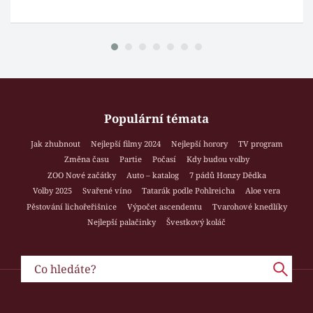
Populární témata
Jak zhubnout
Nejlepší filmy 2024
Nejlepší horory
TV program
Změna času
Partie
Počasí
Kdy budou volby
ZOO Nové začátky
Auto – katalog
7 pádů Honzy Dědka
Volby 2025
Svařené víno
Tatarák podle Pohlreicha
Aloe vera
Pěstování lichořeřišnice
Výpočet ascendentu
Tvarohové knedlíky
Nejlepší palačinky
Švestkový koláč