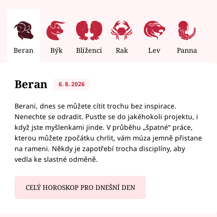
Beran
Býk
Blíženci
Rak
Lev
Panna
V
Beran
6. 8. 2026
Berani, dnes se můžete cítit trochu bez inspirace.
Nenechte se odradit. Pusťte se do jakéhokoli projektu, i
když jste myšlenkami jinde. V průběhu „špatné“ práce,
kterou můžete zpočátku chrlit, vám múza jemně přistane
na rameni. Někdy je zapotřebí trocha disciplíny, aby
vedla ke slastné odměně.
CELÝ HOROSKOP PRO DNEŠNÍ DEN