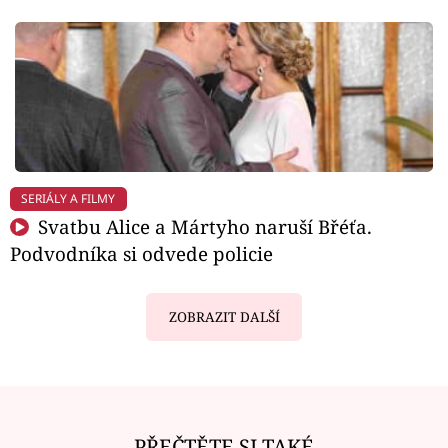
SERIÁLY A FILMY
Svatbu Alice a Mártyho naruší Břéťa.
Podvodníka si odvede policie
ZOBRAZIT DALŠÍ
PŘEČTĚTE SI TAKÉ