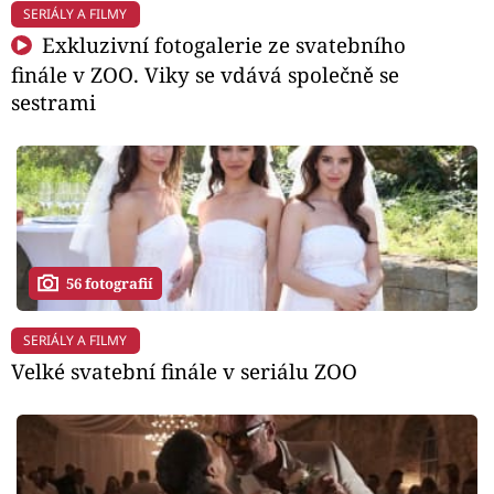
SERIÁLY A FILMY
Exkluzivní fotogalerie ze svatebního
finále v ZOO. Viky se vdává společně se
sestrami
56 fotografií
SERIÁLY A FILMY
Velké svatební finále v seriálu ZOO