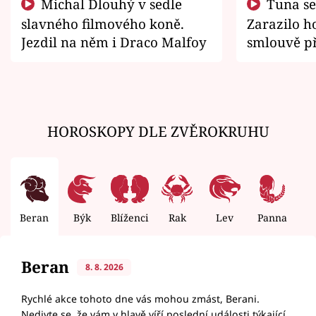
Michal Dlouhý v sedle
Tuna se chtěl vrátit domů.
slavného filmového koně.
Zarazilo ho
Jezdil na něm i Draco Malfoy
smlouvě př
zemřít
HOROSKOPY DLE ZVĚROKRUHU
Beran
Býk
Blíženci
Rak
Lev
Panna
V
Beran
8. 8. 2026
Rychlé akce tohoto dne vás mohou zmást, Berani.
Nedivte se, že vám v hlavě víří poslední události týkající