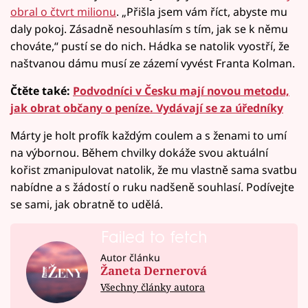
obral o čtvrt milionu
. „Přišla jsem vám říct, abyste mu
daly pokoj. Zásadně nesouhlasím s tím, jak se k němu
chováte,“ pustí se do nich. Hádka se natolik vyostří, že
naštvanou dámu musí ze zázemí vyvést Franta Kolman.
Čtěte také:
Podvodníci v Česku mají novou metodu,
jak obrat občany o peníze. Vydávají se za úředníky
Márty je holt profík každým coulem a s ženami to umí
na výbornou. Během chvilky dokáže svou aktuální
kořist zmanipulovat natolik, že mu vlastně sama svatbu
nabídne a s žádostí o ruku nadšeně souhlasí. Podívejte
se sami, jak obratně to udělá.
Failed to fetch
Autor článku
Žaneta Dernerová
Všechny články autora