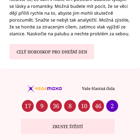
se lásky a romantiky. Možná budete mít pocit, že se věci
dějí příliš rychle na to, abyste jim mohli skutečně
porozumět. Snažte se nebýt tak analytičtí. Možná zjistíte,
že se honíte za ztraceným cílem, zatímco vlak vyjíždí ze
stanice. Naskočte na palubu a nechte problém za sebou.
CELÝ HOROSKOP PRO DNEŠNÍ DEN
Vaše šťastná čísla
17
9
36
8
10
46
2
ZKUSTE ŠTĚSTÍ