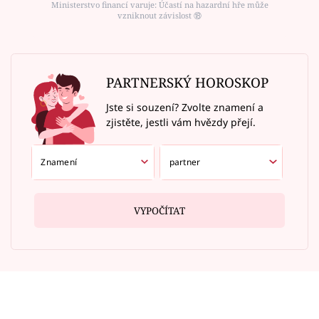
Ministerstvo financí varuje: Účastí na hazardní hře může
vzniknout závislost ⑱
PARTNERSKÝ HOROSKOP
Jste si souzení? Zvolte znamení a
zjistěte, jestli vám hvězdy přejí.
VYPOČÍTAT