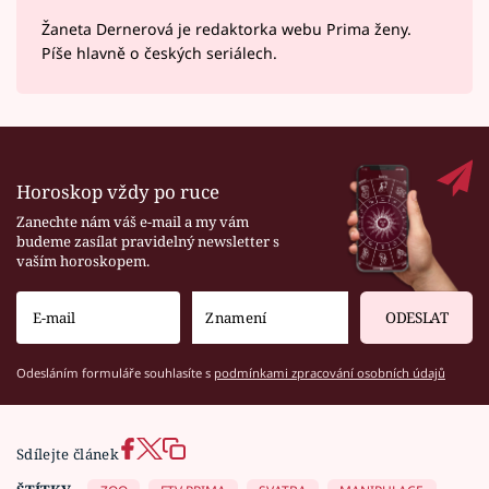
Žaneta Dernerová je redaktorka webu Prima ženy.
Píše hlavně o českých seriálech.
Horoskop vždy po ruce
Zanechte nám váš e-mail a my vám
budeme zasílat pravidelný newsletter s
vaším horoskopem.
ODESLAT
Odesláním formuláře souhlasíte s
podmínkami zpracování osobních údajů
Sdílejte článek