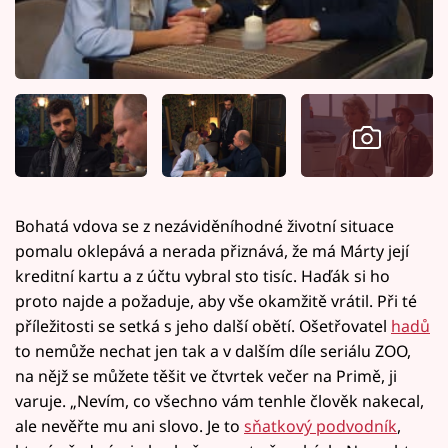
Bohatá vdova se z nezáviděníhodné životní situace
pomalu oklepává a nerada přiznává, že má Márty její
kreditní kartu a z účtu vybral sto tisíc. Haďák si ho
proto najde a požaduje, aby vše okamžitě vrátil. Při té
příležitosti se setká s jeho další obětí. Ošetřovatel
hadů
to nemůže nechat jen tak a v dalším díle seriálu ZOO,
na nějž se můžete těšit ve čtvrtek večer na Primě, ji
varuje. „Nevím, co všechno vám tenhle člověk nakecal,
ale nevěřte mu ani slovo. Je to
sňatkový podvodník
,