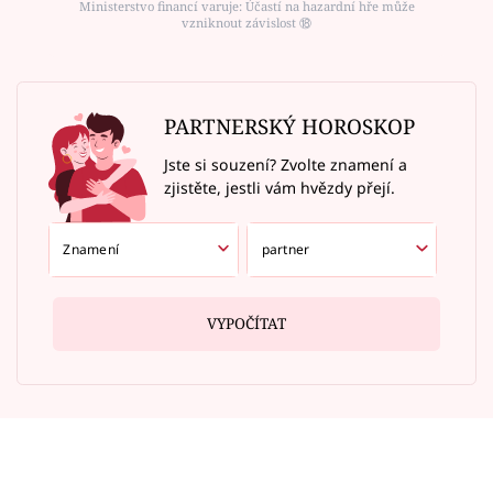
Ministerstvo financí varuje: Účastí na hazardní hře může
vzniknout závislost ⑱
PARTNERSKÝ HOROSKOP
Jste si souzení? Zvolte znamení a
zjistěte, jestli vám hvězdy přejí.
VYPOČÍTAT