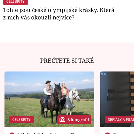
CELEBRITY
Tohle jsou české olympijské krásky. Která
z nich vás okouzlí nejvíce?
PŘEČTĚTE SI TAKÉ
CELEBRITY
SERIÁLY A FIL
8 fotografií