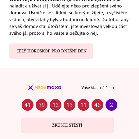
naladit a užívat si ji. Udělejte něco pro zlepšení svého
domova. Usmiřte se s lidmi, se kterými žijete, a vyčistěte
vzduch, aby vztahy byly v budoucnu klidné. Do toho, aby
se váš domov stal útočištěm, jste investovali velkou část
svého já, proto si ho važte a pečujte o něj.
CELÝ HOROSKOP PRO DNEŠNÍ DEN
Vaše šťastná čísla
41
39
12
13
11
46
2
ZKUSTE ŠTĚSTÍ