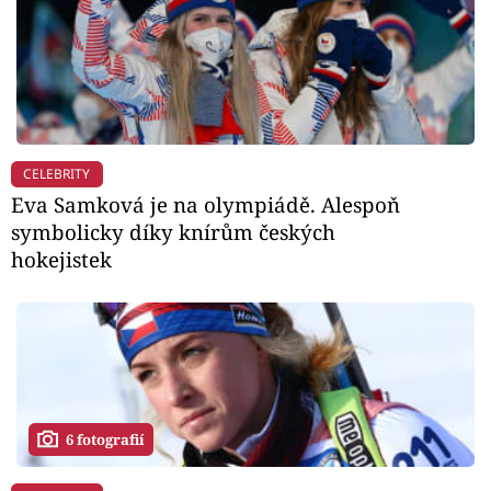
CELEBRITY
Eva Samková je na olympiádě. Alespoň
symbolicky díky knírům českých
hokejistek
6 fotografií