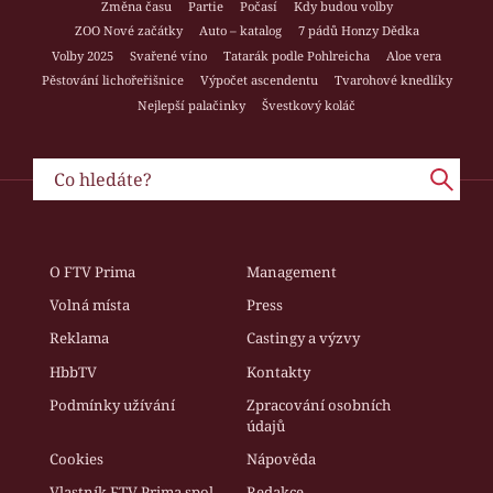
Změna času
Partie
Počasí
Kdy budou volby
ZOO Nové začátky
Auto – katalog
7 pádů Honzy Dědka
Volby 2025
Svařené víno
Tatarák podle Pohlreicha
Aloe vera
Pěstování lichořeřišnice
Výpočet ascendentu
Tvarohové knedlíky
Nejlepší palačinky
Švestkový koláč
O FTV Prima
Management
Volná místa
Press
Reklama
Castingy a výzvy
HbbTV
Kontakty
Podmínky užívání
Zpracování osobních
údajů
Cookies
Nápověda
Vlastník FTV Prima spol.
Redakce