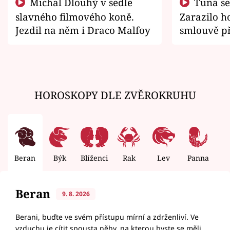
Michal Dlouhý v sedle
Tuna se chtěl vrátit domů.
slavného filmového koně.
Zarazilo ho
Jezdil na něm i Draco Malfoy
smlouvě př
zemřít
HOROSKOPY DLE ZVĚROKRUHU
Beran
Býk
Blíženci
Rak
Lev
Panna
V
Beran
9. 8. 2026
Berani, buďte ve svém přístupu mírní a zdrženliví. Ve
vzduchu je cítit spousta něhy, na kterou byste se měli