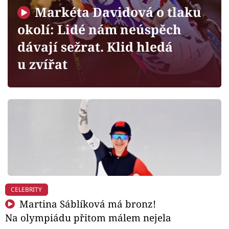
Horoskopy
Markéta Davidová o tlaku
Sledujte prima+
okolí: Lidé nám neúspěch
dávají sežrat. Klid hledá
Filmový festival Karlovy Vary
u zvířat
Pořady
Mámy sobě
Přihlášení
Sledujte nás
CELEBRITY
Martina Sáblíková má bronz!
Na olympiádu přitom málem nejela