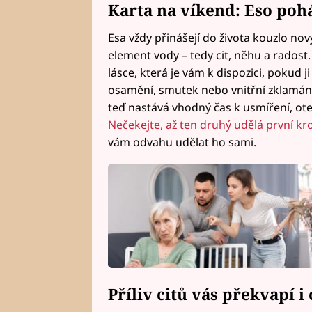
Karta na víkend: Eso poh
Esa vždy přinášejí do života kouzlo no
element vody – tedy cit, něhu a radost
lásce, která je vám k dispozici, pokud j
osamění, smutek nebo vnitřní zklamání
teď nastává vhodný čas k usmíření, o
Nečekejte, až ten druhý udělá první kr
vám odvahu udělat ho sami.
Příliv citů vás překvapí i