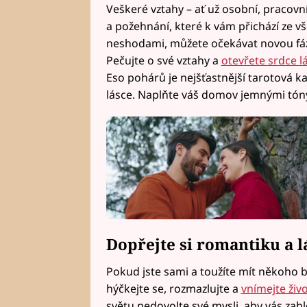
Veškeré vztahy – ať už osobní, pracovní
a požehnání, které k vám přichází ze 
neshodami, můžete očekávat novou fáz
Pečujte o své vztahy a
otevřete srdce lá
Eso pohárů je nejšťastnější tarotová kar
lásce. Naplňte váš domov jemnými tóny 
Dopřejte si romantiku a
Pokud jste sami a toužíte mít někoho 
hýčkejte se, rozmazlujte a
vnímejte živ
světu nedovolte své mysli, aby vás zah