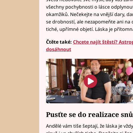
všechny pochybnosti o lásce odplynout
okamžiků. Nečekejte na vnější dary, dar
se drobností, ale nezapomeňte ani na
tiché, upřímné objetí. Láska je příto
Čtěte také:
Chcete najít štěstí? Astr
dosáhnout
Pusťte se do realizace snů
Andělé vám tiše šeptají, že láska je v