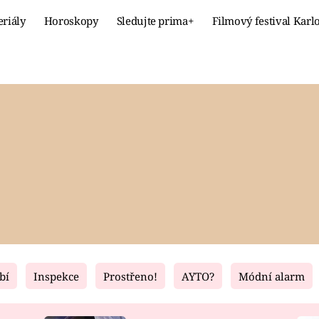
eriály
Horoskopy
Sledujte prima+
Filmový festival Karl
Celebrity
Recept
MÓDA A KRÁSA
HLAVNÍ JÍ
VZTAHY A SEX
SLADKÉ
PRIMA MAMINKA
ZDRAVÉ
bí
Inspekce
Prostřeno!
AYTO?
Módní alarm
Fresh
Living
RECEPTY
BYDLENÍ