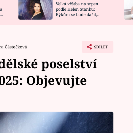
Velká věštba na srpen
NOVINKY
ZAHRADA
a:
podle Helen Stanku:
y
Býkům se bude dařit,
VIDEORECEPTY
DESIGN
Vodnáře čeká jízda
ra Částečková
SDÍLET
ělské poselství
025: Objevujte