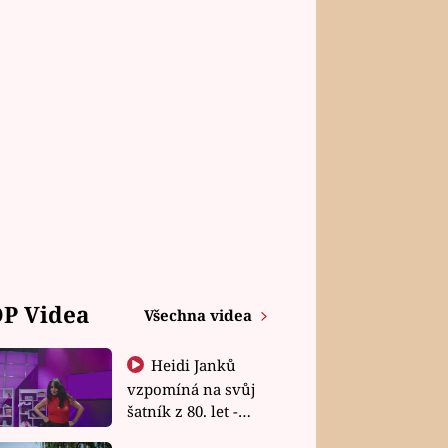
P Videa
Všechna videa
Heidi Janků
vzpomíná na svůj
šatník z 80. let -
Shopaholičky