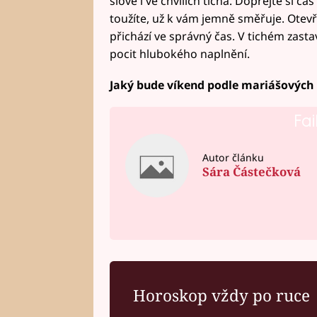
slově i ve chvílích ticha. Dopřejte si 
toužíte, už k vám jemně směřuje. Otevře
přichází ve správný čas. V tichém zastav
pocit hlubokého naplnění.
Jaký bude víkend podle mariášových 
Fai
Autor článku
Sára Částečková
Horoskop vždy po ruce