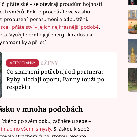
 či přátelské – se otevírají proudům hojnosti
všech směrů. Pokud procházíte ve vztahu
i probuzení, porozumění a odpuštění.
sce i přátelství v jejich nejkrásnější podobě
.
ta. Využijte proto její energii k radosti a
romantiky a přijetí.
ASTROČLÁNKY
Co znamení potřebují od partnera:
Ryby hledají oporu, Panny touží po
respektu
 lásku v mnoha podobách
blízkého po svém boku, začněte u sebe –
ot naplno všemi smysly.
S láskou k sobě i
lcovala strachem či nejistotou. Nechte