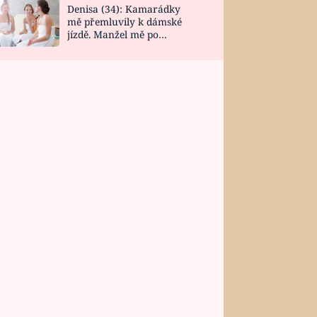
Denisa (34): Kamarádky
mě přemluvily k dámské
jízdě. Manžel mě po
návratu zaskočil