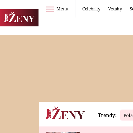
Menu
Celebrity
Vztahy
S
Seriály
Životní styl
ZOO
DIETY A HUBNUTÍ
PROSTŘENO!
CESTOVÁNÍ A
DOVOLENÁ
DUCH
ZDRAVÍ
Trendy:
Pola
Horoskopy
Video
ASTROČLÁNKY
SERIÁLY