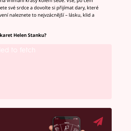
čas na vnímání krásy kolem sebe. Vše, po čem
te své srdce a dovolte si přijímat dary, které
ení naleznete to nejvzácnější – lásku, klid a
karet Helen Stanku?
led to fetch