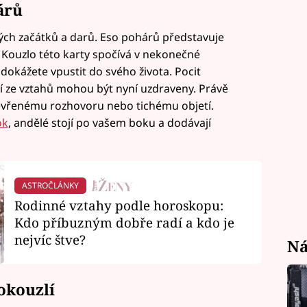
árů
vých začátků a darů. Eso pohárů představuje
. Kouzlo této karty spočívá v nekonečné
i dokážete vpustit do svého života. Pocit
 ze vztahů mohou být nyní uzdraveny. Právě
tevřenému rozhovoru nebo tichému objetí.
ok
, andělé stojí po vašem boku a dodávají
ASTROČLÁNKY
Rodinné vztahy podle horoskopu:
Kdo příbuzným dobře radí a kdo je
nejvíc štve?
Ná
 okouzlí