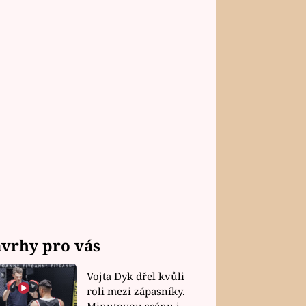
vrhy pro vás
Vojta Dyk dřel kvůli
roli mezi zápasníky.
Minutovou scénu jel