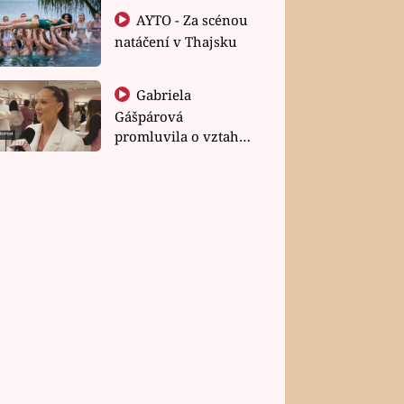
AYTO - Za scénou
natáčení v Thajsku
Gabriela
Gášpárová
promluvila o vztahu
a zakládání rodiny