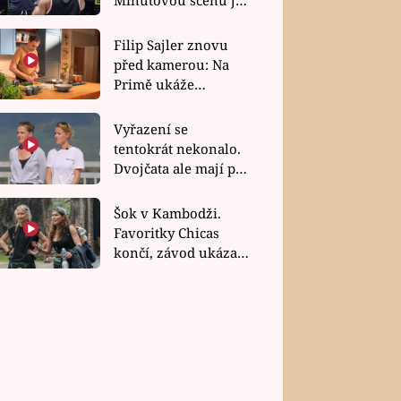
bez dubla
Filip Sajler znovu
před kamerou: Na
Primě ukáže
poctivou kuchyni i
rychlé recepty
Vyřazení se
tentokrát nekonalo.
Dvojčata ale mají po
uzavření třetí etapy
závodu nůž na krku
Šok v Kambodži.
Favoritky Chicas
končí, závod ukázal
svou nejtvrdší tvář