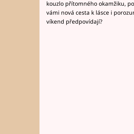
kouzlo přítomného okamžiku, pov
vámi nová cesta k lásce i porozu
víkend předpovídají?