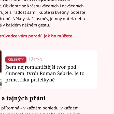
. Obklopte se krásou všedních i nevšedních
ujte si radost sami. Kupte si květiny, potěšte
 druhé. Někdy stačí úsměv, jemný dotek nebo
mná v každém něžném gestu.
oprůvodce vám poradí, jak ho můžete
CELEBRITY
Jsem nejromantičtější tvor pod
sluncem, tvrdí Roman Šebrle. Je to
princ, říká přítelkyně
 a tajných přání
ždy přítomná – v každém pohledu, v každém