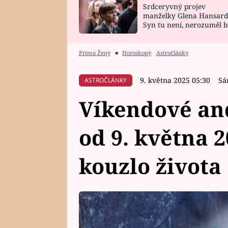
Srdceryvný projev
SNÁŘ
CELEBRITY
manželky Glena Hansard
Syn tu není, nerozuměl b
HOROSKOP NA
VAŘENÍ
tomu, vysvětlila
ROK 2023
Prima Ženy
■
Horoskopy
Astročlánky
9. května 2025 05:30
Sá
ASTROČLÁNKY
Víkendové and
od 9. května 2
kouzlo života