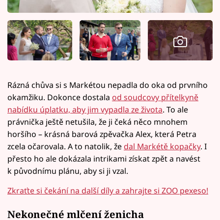
Rázná chůva si s Markétou nepadla do oka od prvního
okamžiku. Dokonce dostala
od soudcovy přítelkyně
nabídku úplatku, aby jim vypadla ze života
. To ale
právnička ještě netušila, že ji čeká něco mnohem
horšího – krásná barová zpěvačka Alex, která Petra
zcela očarovala. A to natolik, že
dal Markétě kopačky
. I
přesto ho ale dokázala intrikami získat zpět a navést
k původnímu plánu, aby si ji vzal.
Zkraťte si čekání na další díly a zahrajte si ZOO pexeso!
Nekonečné mlčení ženicha