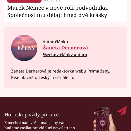
Marek Němec v nové roli podvodníka.
Společnost mu dělají hned dvě krásky
Autor článku
Žaneta Dernerová
Všechny články autora
Žaneta Dernerová je redaktorka webu Prima ženy.
Píše hlavně o českých seriálech.
Horoskop vždy po ruce
Zanechte nám váš e-mail a my vám
budeme zasílat pravidelný newsletter s