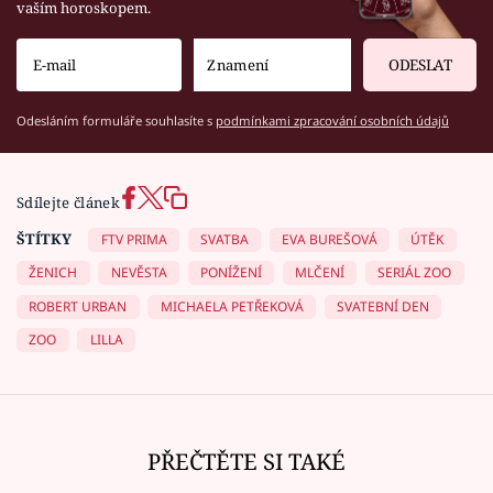
vaším horoskopem.
ODESLAT
Odesláním formuláře souhlasíte s
podmínkami zpracování osobních údajů
Sdílejte článek
ŠTÍTKY
FTV PRIMA
SVATBA
EVA BUREŠOVÁ
ÚTĚK
ŽENICH
NEVĚSTA
PONÍŽENÍ
MLČENÍ
SERIÁL ZOO
ROBERT URBAN
MICHAELA PETŘEKOVÁ
SVATEBNÍ DEN
ZOO
LILLA
PŘEČTĚTE SI TAKÉ