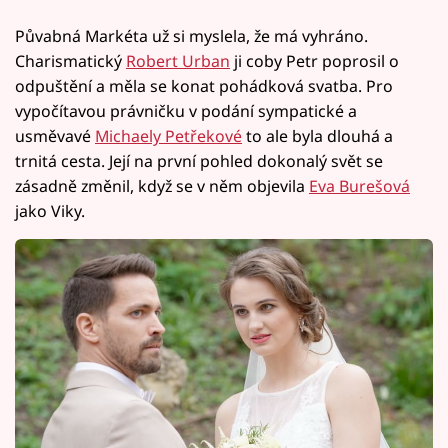
Půvabná Markéta už si myslela, že má vyhráno.
Charismatický
Robert Urban
ji coby Petr poprosil o
odpuštění a měla se konat pohádková svatba. Pro
vypočítavou právničku v podání sympatické a
usměvavé
Michaely Petřekové
to ale byla dlouhá a
trnitá cesta. Její na první pohled dokonalý svět se
zásadně změnil, když se v něm objevila
Eva Burešová
jako Viky.