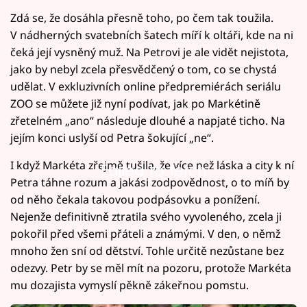
Zdá se, že dosáhla přesně toho, po čem tak toužila.
V nádherných svatebních šatech míří k oltáři, kde na ni
čeká její vysněný muž. Na Petrovi je ale vidět nejistota,
jako by nebyl zcela přesvědčený o tom, co se chystá
udělat. V exkluzivních online předpremiérách seriálu
ZOO se můžete již nyní podívat, jak po Markétině
zřetelném „ano“ následuje dlouhé a napjaté ticho. Na
jejím konci uslyší od Petra šokující „ne“.
I když Markéta zřejmě tušila, že více než láska a city k ní
Failed to fetch
Petra táhne rozum a jakási zodpovědnost, o to míň by
od něho čekala takovou podpásovku a ponížení.
Nejenže definitivně ztratila svého vyvoleného, zcela ji
pokořil před všemi přáteli a známými. V den, o němž
mnoho žen sní od dětství. Tohle určitě nezůstane bez
odezvy. Petr by se měl mít na pozoru, protože Markéta
mu dozajista vymyslí pěkně zákeřnou pomstu.