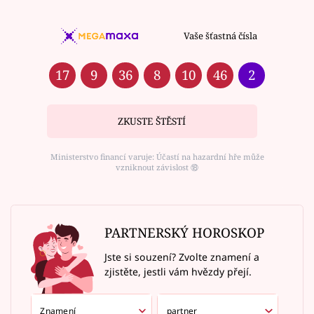
Vaše šťastná čísla
17
9
36
8
10
46
2
ZKUSTE ŠTĚSTÍ
Ministerstvo financí varuje: Účastí na hazardní hře může
vzniknout závislost ⑱
PARTNERSKÝ HOROSKOP
Jste si souzení? Zvolte znamení a
zjistěte, jestli vám hvězdy přejí.