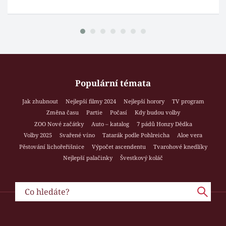
Populární témata
Jak zhubnout
Nejlepší filmy 2024
Nejlepší horory
TV program
Změna času
Partie
Počasí
Kdy budou volby
ZOO Nové začátky
Auto – katalog
7 pádů Honzy Dědka
Volby 2025
Svařené víno
Tatarák podle Pohlreicha
Aloe vera
Pěstování lichořeřišnice
Výpočet ascendentu
Tvarohové knedlíky
Nejlepší palačinky
Švestkový koláč