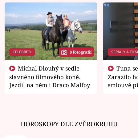
CELEBRITY
SERIÁLY A FIL
8 fotografií
Michal Dlouhý v sedle
Tuna se chtěl vrátit domů.
slavného filmového koně.
Zarazilo ho
Jezdil na něm i Draco Malfoy
smlouvě př
zemřít
HOROSKOPY DLE ZVĚROKRUHU