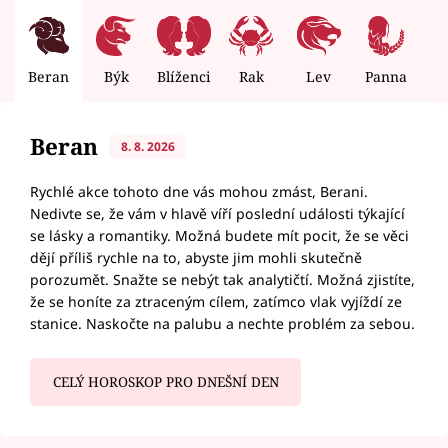
Beran
Býk
Blíženci
Rak
Lev
Panna
V
Beran
8. 8. 2026
Rychlé akce tohoto dne vás mohou zmást, Berani.
Nedivte se, že vám v hlavě víří poslední události týkající
se lásky a romantiky. Možná budete mít pocit, že se věci
dějí příliš rychle na to, abyste jim mohli skutečně
porozumět. Snažte se nebýt tak analytičtí. Možná zjistíte,
že se honíte za ztraceným cílem, zatímco vlak vyjíždí ze
stanice. Naskočte na palubu a nechte problém za sebou.
CELÝ HOROSKOP PRO DNEŠNÍ DEN