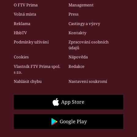
O FTV Prima
Management
Volná místa
Press
Reklama
Castingy a výzvy
HbbTV
Kontakty
Podmínky užívání
Zpracování osobních
údajů
Cookies
Nápověda
Vlastník FTV Prima spol.
Redakce
s r.o.
Nahlásit chybu
Nastavení soukromí
App Store
Google Play