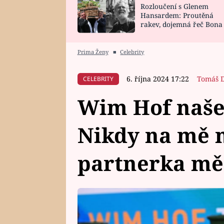
Rozloučení s Glenem
SNÁŘ
CELEBRITY
Hansardem: Proutěná
rakev, dojemná řeč Bona
HOROSKOP NA
VAŘENÍ
zpěv Irglové s Vedderem
ROK 2023
Prima Ženy
■
Celebrity
6. října 2024 17:22
Tomáš 
CELEBRITY
Wim Hof našel
Nikdy na mě n
partnerka mě