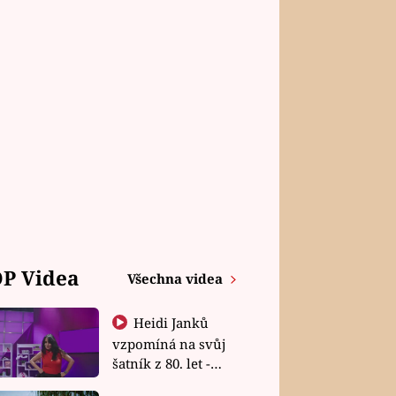
P Videa
Všechna videa
Heidi Janků
vzpomíná na svůj
šatník z 80. let -
Shopaholičky