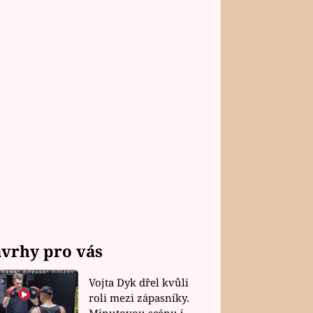
vrhy pro vás
Vojta Dyk dřel kvůli
roli mezi zápasníky.
Minutovou scénu jel