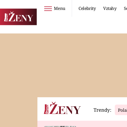
Menu
Celebrity
Vztahy
S
Seriály
Životní styl
ZOO
DIETY A HUBNUTÍ
PROSTŘENO!
CESTOVÁNÍ A
DOVOLENÁ
DUCH
ZDRAVÍ
Trendy:
Pola
Horoskopy
Video
ASTROČLÁNKY
SERIÁLY