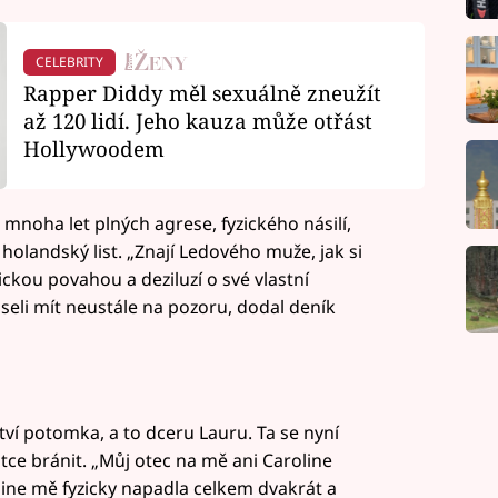
CELEBRITY
Rapper Diddy měl sexuálně zneužít
až 120 lidí. Jeho kauza může otřást
Hollywoodem
oha let plných agrese, fyzického násilí,
holandský list. „Znají Ledového muže, jak si
ickou povahou a deziluzí o své vlastní
seli mít neustále na pozoru, dodal deník
ví potomka, a to dceru Lauru. Ta se nyní
tce bránit. „Můj otec na mě ani Caroline
oline mě fyzicky napadla celkem dvakrát a