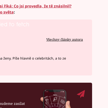
i říká: Co jsi provedla, že tě znásilnil?
ho světa
:
led to fetch
Všechny články autora
ženy. Píše hlavně o celebritách, a to ze
budeme zasílat