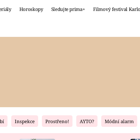
eriály
Horoskopy
Sledujte prima+
Filmový festival Karl
Celebrity
Recept
MÓDA A KRÁSA
HLAVNÍ JÍ
VZTAHY A SEX
SLADKÉ
PRIMA MAMINKA
ZDRAVÉ
bí
Inspekce
Prostřeno!
AYTO?
Módní alarm
Fresh
Living
RECEPTY
BYDLENÍ