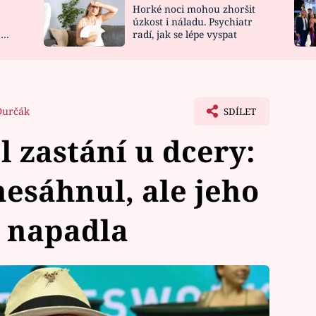
Horké noci mohou zhoršit
NOVINKY
ZAHRADA
úzkost i náladu. Psychiatr
 a
radí, jak se lépe vyspat
VIDEORECEPTY
DESIGN
Durčák
SDÍLET
 zastání u dcery:
esáhnul, ale jeho
 napadla