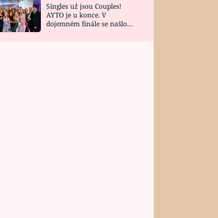
Singles už jsou Couples!
AYTO je u konce. V
dojemném finále se našlo
všech 10 Perfect Matchů