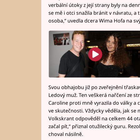
verbální útoky z její strany byly na d
se mě i otci snažila bránit v návratu, 
osoba,“ uvedla dcera Wima Hofa na svýc
Svou obhajobu již po zveřejnění třask
Ledový muž. Ten veškerá nařčení ze str
Caroline proti mně vyrazila do války a 
ve skutečnosti. Vždycky věděla, jak se m
Volkskrant odpověděl na celkem 44 otá
začal pít,“ přiznal otužilecký guru. Rez
choval násilně.