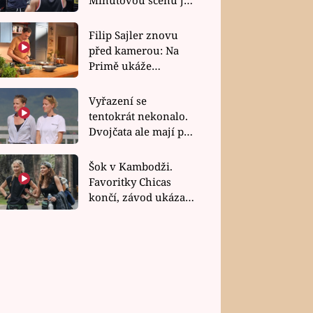
bez dubla
Filip Sajler znovu
před kamerou: Na
Primě ukáže
poctivou kuchyni i
rychlé recepty
Vyřazení se
tentokrát nekonalo.
Dvojčata ale mají po
uzavření třetí etapy
závodu nůž na krku
Šok v Kambodži.
Favoritky Chicas
končí, závod ukázal
svou nejtvrdší tvář