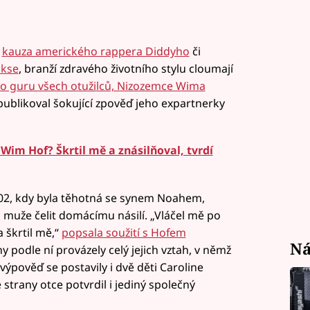
e
kauza amerického rappera Diddyho
či
okse
, branží zdravého životního stylu cloumají
ho guru všech otužilců, Nizozemce Wima
publikoval šokující zpověď jeho expartnerky
Wim Hof? Škrtil mě a znásilňoval, tvrdí
2002, kdy byla těhotná se synem Noahem,
muže čelit domácímu násilí. „Vláčel mě po
a škrtil mě,“
popsala soužití s Hofem
Ná
ny podle ní provázely celý jejich vztah, v němž
 výpověď se postavily i dvě děti Caroline
e strany otce potvrdil i jediný společný