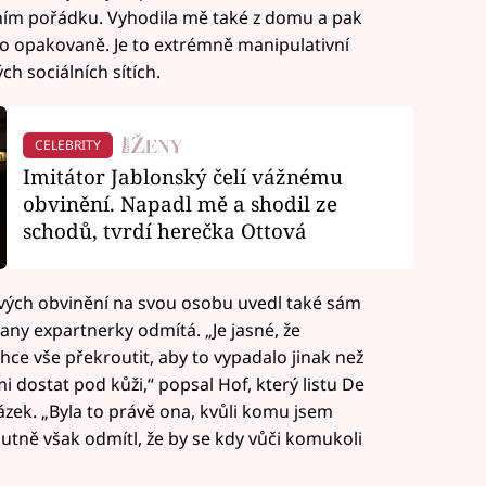
enním pořádku. Vyhodila mě také z domu a pak
a to opakovaně. Je to extrémně manipulativní
h sociálních sítích.
CELEBRITY
Imitátor Jablonský čelí vážnému
obvinění. Napadl mě a shodil ze
schodů, tvrdí herečka Ottová
avých obvinění na svou osobu uvedl také sám
any expartnerky odmítá. „Je jasné, že
chce vše překroutit, aby to vypadalo jinak než
i dostat pod kůži,“ popsal Hof, který listu De
zek. „Byla to právě ona, kvůli komu jsem
olutně však odmítl, že by se kdy vůči komukoli