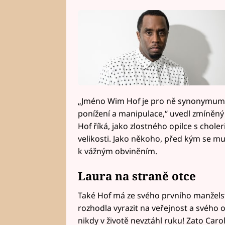
„Jméno Wim Hof je pro ně synonymum mn
ponížení a manipulace,“ uvedl zmíněný 
Hof říká, jako zlostného opilce s choler
velikosti. Jako někoho, před kým se mu
k vážným obviněním.
Laura na straně otce
Také Hof má ze svého prvního manželst
rozhodla vyrazit na veřejnost a svého o
nikdy v životě nevztáhl ruku! Zato Car