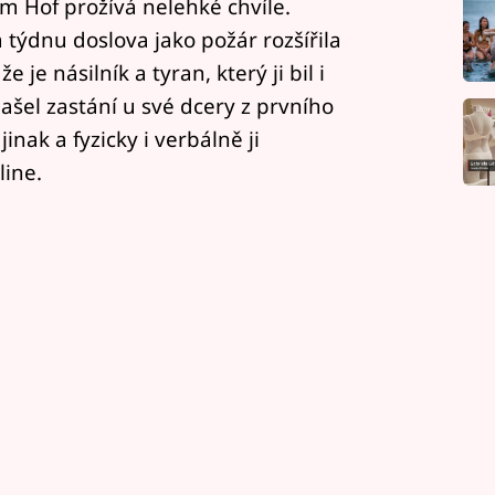
m Hof prožívá nelehké chvíle.
týdnu doslova jako požár rozšířila
 je násilník a tyran, který ji bil i
ašel zastání u své dcery z prvního
inak a fyzicky i verbálně ji
ine.