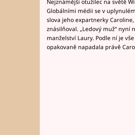
Nejznámější otužilec na světě Wi
Globálními médii se v uplynulém 
slova jeho expartnerky Caroline, že
znásilňoval. „Ledový muž“ nyní n
manželství Laury. Podle ní je vše j
opakovaně napadala právě Carol