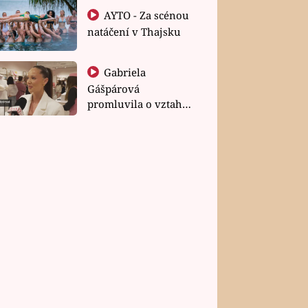
AYTO - Za scénou
natáčení v Thajsku
Gabriela
Gášpárová
promluvila o vztahu
a zakládání rodiny