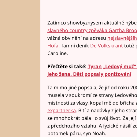
Zatímco showbyznysem aktuálně hýb
slavného country zpěváka Gartha Bro
vážná obvinění na adresu
nejslavnější
Hofa
. Tamní deník
De Volkskrant
totiž 
Caroline.
Přečtěte si také:
Tyran „Ledový muž“ 
jeho žena. Děti popsaly ponižování
Ta mimo jiné popsala, že již od roku 
musela v soukromí ze strany Ledového 
místnosti za vlasy, kopal mě do břicha 
expartnerka
. Bití a nadávky z jeho stra
se mnohokrát bála i o svůj život. Za její
z předchozího vztahu. A fyzické násilí z
potomek páru, syn Noah.