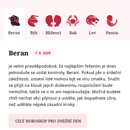
Beran
Býk
Blíženci
Rak
Lev
Panna
V
Beran
7. 8. 2026
Je velmi pravděpodobné, že nejlepším řešením je dnes
jednoduše se vzdát kontroly, Berani. Pokud jde o srdeční
záležitosti, ostatní lidé mohou být ve víru zmatku. Snažit
se přijít na kloub jejich duševnímu rozpoložení bude
nemožné, takže se o to ani nepokoušejte. Možná budete
chtít nechat věci plynout a uvidíte, jak dopadnete zítra,
než uděláte nějaké zásadní kroky.
CELÝ HOROSKOP PRO DNEŠNÍ DEN