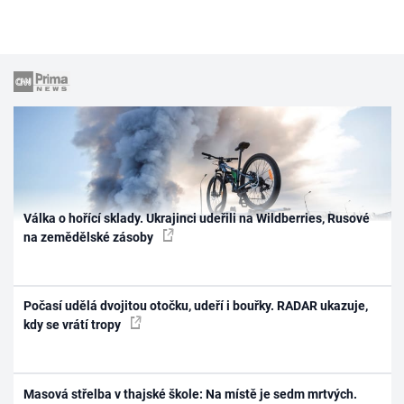
Válka o hořící sklady. Ukrajinci udeřili na Wildberries, Rusové
na zemědělské zásoby
Počasí udělá dvojitou otočku, udeří i bouřky. RADAR ukazuje,
kdy se vrátí tropy
Masová střelba v thajské škole: Na místě je sedm mrtvých.