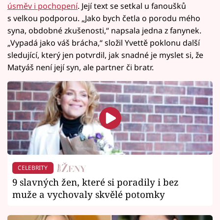
úsměv i pochopení
. Její text se setkal u fanoušků
s velkou podporou. „Jako bych četla o porodu mého
syna, obdobné zkušenosti,“ napsala jedna z fanynek.
„Vypadá jako váš brácha,“ složil Yvettě poklonu další
sledující, který jen potvrdil, jak snadné je myslet si, že
Matyáš není její syn, ale partner či bratr.
CELEBRITY
9 slavných žen, které si poradily i bez
muže a vychovaly skvělé potomky