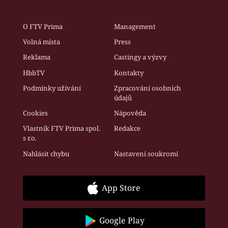
O FTV Prima
Management
Volná místa
Press
Reklama
Castingy a výzvy
HbbTV
Kontakty
Podmínky užívání
Zpracování osobních
údajů
Cookies
Nápověda
Vlastník FTV Prima spol.
Redakce
s r.o.
Nahlásit chybu
Nastavení soukromí
App Store
Google Play