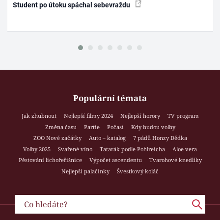
Student po útoku spáchal sebevraždu
Populární témata
Jak zhubnout
Nejlepší filmy 2024
Nejlepší horory
TV program
Změna času
Partie
Počasí
Kdy budou volby
ZOO Nové začátky
Auto – katalog
7 pádů Honzy Dědka
Volby 2025
Svařené víno
Tatarák podle Pohlreicha
Aloe vera
Pěstování lichořeřišnice
Výpočet ascendentu
Tvarohové knedlíky
Nejlepší palačinky
Švestkový koláč