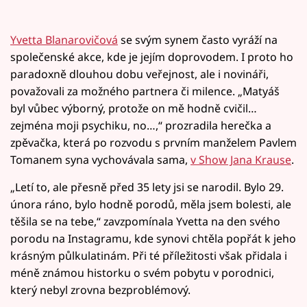
Yvetta Blanarovičová
se svým synem často vyráží na
společenské akce, kde je jejím doprovodem. I proto ho
paradoxně dlouhou dobu veřejnost, ale i novináři,
považovali za možného partnera či milence. „Matyáš
byl vůbec výborný, protože on mě hodně cvičil…
zejména moji psychiku, no…,“ prozradila herečka a
zpěvačka, která po rozvodu s prvním manželem Pavlem
Tomanem syna vychovávala sama,
v Show Jana Krause
.
„Letí to, ale přesně před 35 lety jsi se narodil. Bylo 29.
února ráno, bylo hodně porodů, měla jsem bolesti, ale
těšila se na tebe,“ zavzpomínala Yvetta na den svého
porodu na Instagramu, kde synovi chtěla popřát k jeho
krásným půlkulatinám. Při té příležitosti však přidala i
méně známou historku o svém pobytu v porodnici,
který nebyl zrovna bezproblémový.