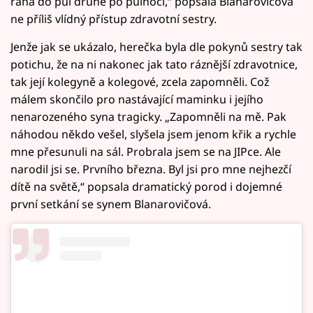
rána do půl druhé po půlnoci,“ popsala Blanarovičová
ne příliš vlídný přístup zdravotní sestry.
Jenže jak se ukázalo, herečka byla dle pokynů sestry tak
potichu, že na ni nakonec jak tato ráznější zdravotnice,
tak její kolegyně a kolegové, zcela zapomněli. Což
málem skončilo pro nastávající maminku i jejího
nenarozeného syna tragicky. „Zapomněli na mě. Pak
náhodou někdo vešel, slyšela jsem jenom křik a rychle
mne přesunuli na sál. Probrala jsem se na JIPce. Ale
narodil jsi se. Prvního března. Byl jsi pro mne nejhezčí
dítě na světě,“ popsala dramatický porod i dojemné
první setkání se synem Blanarovičová.