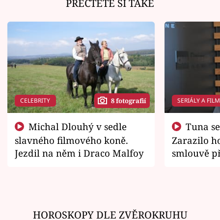
PŘEČTĚTE SI TAKÉ
CELEBRITY
SERIÁLY A FIL
8 fotografií
Michal Dlouhý v sedle
Tuna se chtěl vrátit domů.
slavného filmového koně.
Zarazilo ho
Jezdil na něm i Draco Malfoy
smlouvě př
zemřít
HOROSKOPY DLE ZVĚROKRUHU