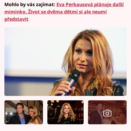
Mohlo by vás zajímat:
Eva Perkausová plánuje další
miminko. Život se dvěma dětmi si ale neumí
představit