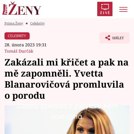
ŽIVĚ
Prima Ženy
■
Celebrity
Trendy:
Polabí
Inspekce
Prostřeno!
AYTO?
CELEBRITY
SDÍLET
Módní alarm
Zrádci
Proměny
28. února 2023 19:31
Tomáš Durčák
Zakázali mi křičet a pak na
mě zapomněli. Yvetta
Témata
Blanarovičová promluvila
Celebrity
o porodu
Žádná položka z playlistu není
Vztahy
Syn herečky a zpěvačky Yvetty Blanarovičové
dostupná.
Seriály
(59) Matyáš právě slaví půlkulaté 35.
narozeniny a jeho milující maminka se mu