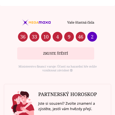
Vaše šťastná čísla
36
33
10
4
9
46
2
ZKUSTE ŠTĚSTÍ
Ministerstvo financí varuje: Účastí na hazardní hře může
vzniknout závislost ⑱
PARTNERSKÝ HOROSKOP
Jste si souzení? Zvolte znamení a
zjistěte, jestli vám hvězdy přejí.