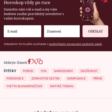
Horoskop vždy po ruce
Zanechte nám váš e-mail a my vám
budeme zasílat pravidelný newsletter s
vaším horoskopem.
ODESLAT
Odesláním formuláře souhlasíte s
podmínkami zpracování osobních údajů
Sdílejte článek
ŠTÍTKY
POROD
SYN
NAROZENINY
ZKUŠENOST
PORODNICE
ZDRAVOTNÍ SESTRA
KOMPLIKACE
PŘÁNÍ
YVETTA BLANAROVIČOVÁ
MATYÁŠ TOMAN