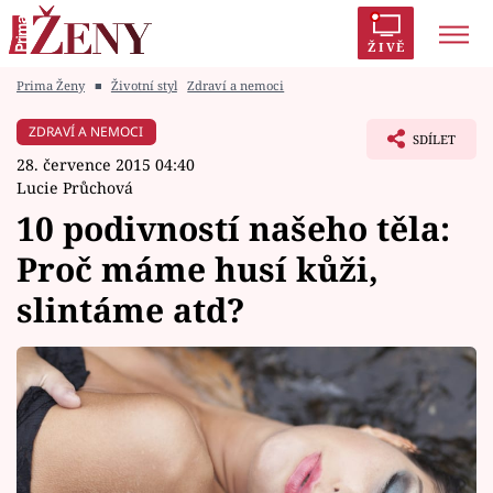
ŽIVĚ
Prima Ženy
■
Životní styl
Zdraví a nemoci
Trendy:
Polabí
Inspekce
Prostřeno!
AYTO?
ZDRAVÍ A NEMOCI
SDÍLET
Módní alarm
Zrádci
Proměny
28. července 2015 04:40
Lucie Průchová
10 podivností našeho těla:
Proč máme husí kůži,
Témata
slintáme atd?
Celebrity
Vztahy
Seriály