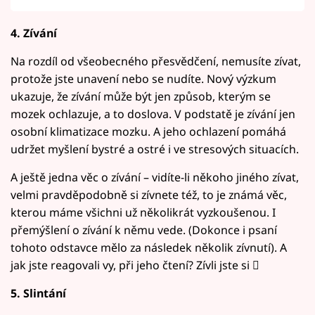
4. Zívání
Na rozdíl od všeobecného přesvědčení, nemusíte zívat,
protože jste unavení nebo se nudíte. Nový výzkum
ukazuje, že zívání může být jen způsob, kterým se
mozek ochlazuje, a to doslova. V podstatě je zívání jen
osobní klimatizace mozku. A jeho ochlazení pomáhá
udržet myšlení bystré a ostré i ve stresových situacích.
A ještě jedna věc o zívání – vidíte-li někoho jiného zívat,
velmi pravděpodobně si zívnete též, to je známá věc,
kterou máme všichni už několikrát vyzkoušenou. I
přemýšlení o zívání k němu vede. (Dokonce i psaní
tohoto odstavce mělo za následek několik zívnutí). A
jak jste reagovali vy, při jeho čtení? Zívli jste si 
5. Slintání