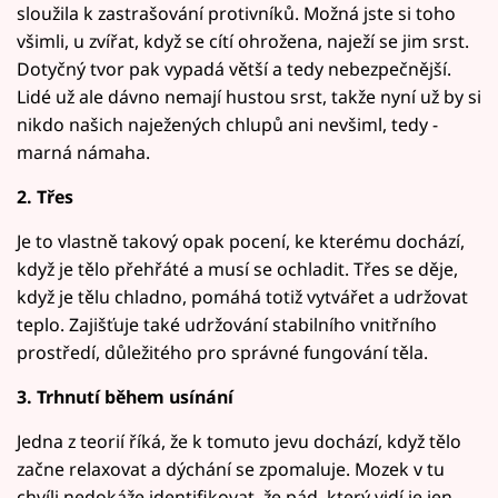
sloužila k zastrašování protivníků. Možná jste si toho
všimli, u zvířat, když se cítí ohrožena, naježí se jim srst.
Dotyčný tvor pak vypadá větší a tedy nebezpečnější.
Lidé už ale dávno nemají hustou srst, takže nyní už by si
nikdo našich naježených chlupů ani nevšiml, tedy -
marná námaha.
2. Třes
Je to vlastně takový opak pocení, ke kterému dochází,
když je tělo přehřáté a musí se ochladit. Třes se děje,
když je tělu chladno, pomáhá totiž vytvářet a udržovat
teplo. Zajišťuje také udržování stabilního vnitřního
prostředí, důležitého pro správné fungování těla.
3. Trhnutí během usínání
Jedna z teorií říká, že k tomuto jevu dochází, když tělo
začne relaxovat a dýchání se zpomaluje. Mozek v tu
chvíli nedokáže identifikovat, že pád, který vidí je jen