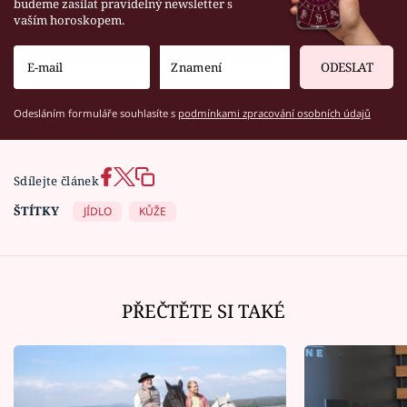
budeme zasílat pravidelný newsletter s
vaším horoskopem.
ODESLAT
Odesláním formuláře souhlasíte s
podmínkami zpracování osobních údajů
Sdílejte článek
ŠTÍTKY
JÍDLO
KŮŽE
PŘEČTĚTE SI TAKÉ