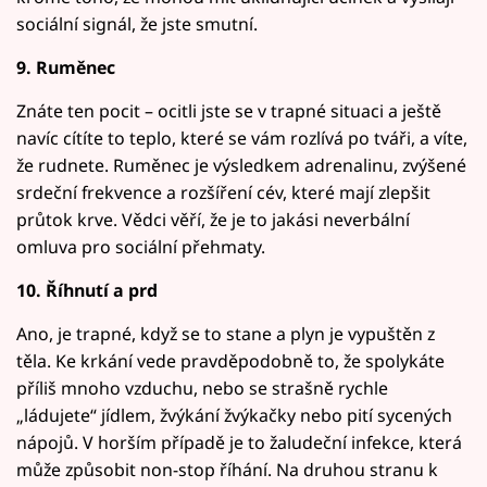
sociální signál, že jste smutní.
9. Ruměnec
Znáte ten pocit – ocitli jste se v trapné situaci a ještě
navíc cítíte to teplo, které se vám rozlívá po tváři, a víte,
že rudnete. Ruměnec je výsledkem adrenalinu, zvýšené
srdeční frekvence a rozšíření cév, které mají zlepšit
průtok krve. Vědci věří, že je to jakási neverbální
omluva pro sociální přehmaty.
10. Říhnutí a prd
Ano, je trapné, když se to stane a plyn je vypuštěn z
těla. Ke krkání vede pravděpodobně to, že spolykáte
příliš mnoho vzduchu, nebo se strašně rychle
„ládujete“ jídlem, žvýkání žvýkačky nebo pití sycených
nápojů. V horším případě je to žaludeční infekce, která
může způsobit non-stop říhání. Na druhou stranu k