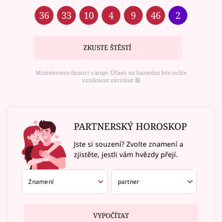
36
33
10
4
9
46
2
ZKUSTE ŠTĚSTÍ
Ministerstvo financí varuje: Účastí na hazardní hře může
vzniknout závislost ⑱
PARTNERSKÝ HOROSKOP
Jste si souzení? Zvolte znamení a
zjistěte, jestli vám hvězdy přejí.
VYPOČÍTAT