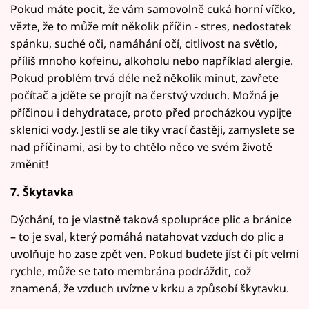
Pokud máte pocit, že vám samovolně cuká horní víčko,
vězte, že to může mít několik příčin - stres, nedostatek
spánku, suché oči, namáhání očí, citlivost na světlo,
příliš mnoho kofeinu, alkoholu nebo například alergie.
Pokud problém trvá déle než několik minut, zavřete
počítač a jděte se projít na čerstvý vzduch. Možná je
příčinou i dehydratace, proto před procházkou vypijte
sklenici vody. Jestli se ale tiky vrací častěji, zamyslete se
nad příčinami, asi by to chtělo něco ve svém životě
změnit!
7. Škytavka
Dýchání, to je vlastně taková spolupráce plic a bránice
– to je sval, který pomáhá natahovat vzduch do plic a
uvolňuje ho zase zpět ven. Pokud budete jíst či pít velmi
rychle, může se tato membrána podráždit, což
znamená, že vzduch uvízne v krku a způsobí škytavku.