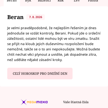
Beran
Býk
Blíženci
Rak
Lev
Panna
V
Beran
7. 8. 2026
Je velmi pravděpodobné, že nejlepším řešením je dnes
jednoduše se vzdát kontroly, Berani. Pokud jde o srdeční
záležitosti, ostatní lidé mohou být ve víru zmatku. Snažit
se přijít na kloub jejich duševnímu rozpoložení bude
nemožné, takže se o to ani nepokoušejte. Možná budete
chtít nechat věci plynout a uvidíte, jak dopadnete zítra,
než uděláte nějaké zásadní kroky.
CELÝ HOROSKOP PRO DNEŠNÍ DEN
Vaše šťastná čísla