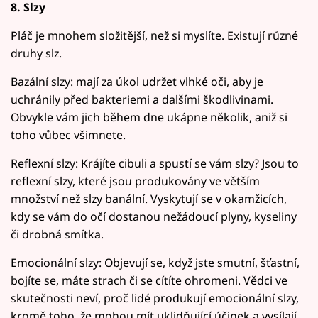
8. Slzy
Pláč je mnohem složitější, než si myslíte. Existují různé
druhy slz.
Bazální slzy: mají za úkol udržet vlhké oči, aby je
uchránily před bakteriemi a dalšími škodlivinami.
Obvykle vám jich během dne ukápne několik, aniž si
toho vůbec všimnete.
Reflexní slzy: Krájíte cibuli a spustí se vám slzy? Jsou to
reflexní slzy, které jsou produkovány ve větším
množství než slzy banální. Vyskytují se v okamžicích,
kdy se vám do očí dostanou nežádoucí plyny, kyseliny
či drobná smítka.
Emocionální slzy: Objevují se, když jste smutní, šťastní,
bojíte se, máte strach či se cítíte ohromeni. Vědci ve
skutečnosti neví, proč lidé produkují emocionální slzy,
kromě toho, že mohou mít uklidňující účinek a vysílají