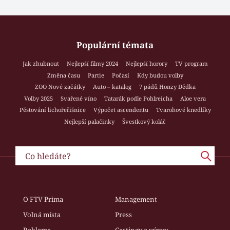
Populární témata
Jak zhubnout
Nejlepší filmy 2024
Nejlepší horory
TV program
Změna času
Partie
Počasí
Kdy budou volby
ZOO Nové začátky
Auto – katalog
7 pádů Honzy Dědka
Volby 2025
Svařené víno
Tatarák podle Pohlreicha
Aloe vera
Pěstování lichořeřišnice
Výpočet ascendentu
Tvarohové knedlíky
Nejlepší palačinky
Švestkový koláč
O FTV Prima
Management
Volná místa
Press