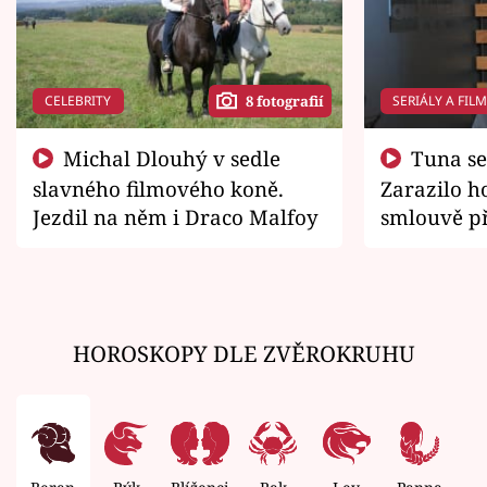
CELEBRITY
SERIÁLY A FIL
8 fotografií
Michal Dlouhý v sedle
Tuna se chtěl vrátit domů.
slavného filmového koně.
Zarazilo ho
Jezdil na něm i Draco Malfoy
smlouvě př
zemřít
HOROSKOPY DLE ZVĚROKRUHU