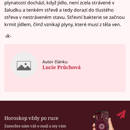
plynatosti dochází, když jídlo, není zcela strávené v
žaludku a tenkém střevě a tedy dorazí do tlustého
střeva v nestráveném stavu. Střevní bakterie se začnou
krmit jídlem, čímž vznikají plyny, které musí z těla ven.
-lk-
Autor článku
Lucie Průchová
Horoskop vždy po ruce
Zanechte nám váš e-mail a my vám