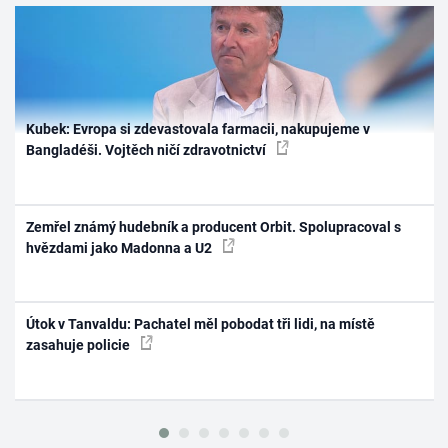
Kubek: Evropa si zdevastovala farmacii, nakupujeme v
Bangladéši. Vojtěch ničí zdravotnictví
Zemřel známý hudebník a producent Orbit. Spolupracoval s
hvězdami jako Madonna a U2
Útok v Tanvaldu: Pachatel měl pobodat tři lidi, na místě
zasahuje policie