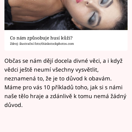
Horoskopy
Sledujte prima+
Filmový festival Karlovy Vary
Co nám způsobuje husí kůži?
Pořady
Zdroj: ilustrační foto/thinkstockphotos.com
Mámy sobě
Občas se nám dějí docela divné věci, a i když
vědci ještě neumí všechny vysvětlit,
Přihlášení
neznamená to, že je to důvod k obavám.
Máme pro vás 10 příkladů toho, jak si s námi
naše tělo hraje a zdánlivě k tomu nemá žádný
Sledujte nás
důvod.