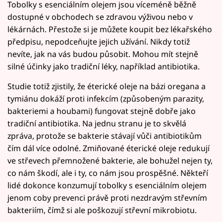
Tobolky s esenciálním olejem jsou víceméně běžně
dostupné v obchodech se zdravou výživou nebo v
lékárnách. Přestože si je můžete koupit bez lékařského
předpisu, nepodceňujte jejich užívání. Nikdy totiž
nevíte, jak na vás budou působit. Mohou mít stejně
silné účinky jako tradiční léky, například antibiotika.
Studie totiž zjistily, že éterické oleje na bázi oregana a
tymiánu dokáží proti infekcím (způsobeným parazity,
bakteriemi a houbami) fungovat stejně dobře jako
tradiční antibiotika. Na jednu stranu je to skvělá
zpráva, protože se bakterie stávají vůči antibiotikům
čím dál více odolné. Zmiňované éterické oleje redukují
ve střevech přemnožené bakterie, ale bohužel nejen ty,
co nám škodí, ale i ty, co nám jsou prospěšné. Někteří
lidé dokonce konzumují tobolky s esenciálním olejem
jenom coby prevenci právě proti nezdravým střevním
bakteriím, čímž si ale poškozují střevní mikrobiotu.