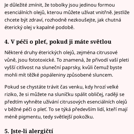
Je důležité zmínit, že tobolky jsou jedinou formou
esenciálních olejů, kterou můžete užívat vnitřně. Jestliže
chcete být zdraví, rozhodně nezkoušejte, jak chutná
éterický olej v kapalné podobě.
4. V péči o pleť, pokud ji máte světlou
Některé druhy éterických olejů, zejména citrusové
vůně, jsou fototoxické. To znamená, že přivodí vaší pleti
vyšší citlivost na sluneční paprsky, kvůli čemuž byste
mohli mít těžké popáleniny způsobené sluncem.
Pokud se chystáte trávit čas venku, kdy hrozí velké
riziko, že si můžete na sluníčku spálit obličej, raději se
předtím vyhněte užívání citrusových esenciálních olejů
v běžné péči o pleť. To se týká především lidí, kteří mají
méně pigmentu, tedy světlejší pokožku.
5. Jste-li alergičtí