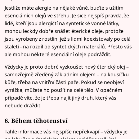
Jestliže máte alergie na nějaké vůně, buďte s užitím
esenciálních olejů ve střehu. Je sice nejspíš pravda, že
lidé, kteří jsou alergičtí na syntetické vonné látky,
mohou leckdy dobře snášet éterické oleje, protože
jsou vyrobeny z rostlin, jež s lidmi koexistovaly po celá
staletí - na rozdíl od syntetických materiálů. Přesto vás
ale mohou některé esenciální oleje podráždit.
Vždycky je proto dobré vyzkoušet nový éterický olej –
samozřejmě zředěný základním olejem – na kousíčku
kůže, třeba na vnitřní části paže. Pokud se neobjeví
vyrážka, můžete ho použít na celé tělo. V opačném
případě víte, že je třeba najít jiný druh, který vás
nebude dráždit.
6. Během těhotenství
Tahle informace vás nejspíše nepřekvapí – vždycky je