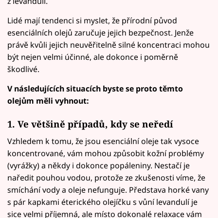
z levandulí.
Lidé mají tendenci si myslet, že přírodní původ
esenciálních olejů zaručuje jejich bezpečnost. Jenže
právě kvůli jejich neuvěřitelně silné koncentraci mohou
být nejen velmi účinné, ale dokonce i poměrně
škodlivé.
V následujících situacích byste se proto těmto
olejům měli vyhnout:
1. Ve většině případů, kdy se neředí
Vzhledem k tomu, že jsou esenciální oleje tak vysoce
koncentrované, vám mohou způsobit kožní problémy
(vyrážky) a někdy i dokonce popáleniny. Nestačí je
naředit pouhou vodou, protože ze zkušenosti víme, že
smíchání vody a oleje nefunguje. Představa horké vany
s pár kapkami éterického olejíčku s vůní levandulí je
sice velmi příjemná, ale místo dokonalé relaxace vám