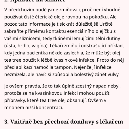
V předchozím bodě jsme zmiňovali, proč není vhodné
používat čisté éterické oleje rovnou na pokožku. Ale
pozor, tato informace je tisíckrát důležitější! Určitě
zabraňte přímému kontaktu esenciálního olejíčku s
vašimi sliznicemi, tedy tkáněmi lemujícími tělní dutiny
(ústa, hrdlo, vagína). Lékaři zmiňují odstrašující příklad,
kdy jedna pacientka někde zaslechla, že může být olej
tea tree použit k léčbě kvasinkové infekce. Proto do něj
před aplikací namočila tampon. Nejenže jí infekce
nezmizela, ale navíc si způsobila bolestivý zánět vulvy.
Je ovšem pravda, že to tak úplně zcestný nápad nebyl,
protože se na kvasinkovou infekci mohou použít
přípravky, které tea tree olej obsahují. Ovšem v
mnohem nižší koncentraci.
3. Vnitřně bez přechozí domluvy s lékařem