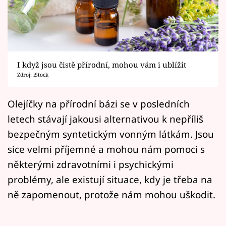
Horoskopy
Sledujte prima+
Filmový festival Karlovy Vary
I když jsou čistě přírodní, mohou vám i ublížit
Pořady
Zdroj: iStock
Mámy sobě
Olejíčky na přírodní bázi se v posledních
letech stávají jakousi alternativou k nepříliš
Přihlášení
bezpečným syntetickým vonným látkám. Jsou
sice velmi příjemné a mohou nám pomoci s
některými zdravotními i psychickými
Sledujte nás
problémy, ale existují situace, kdy je třeba na
ně zapomenout, protože nám mohou uškodit.