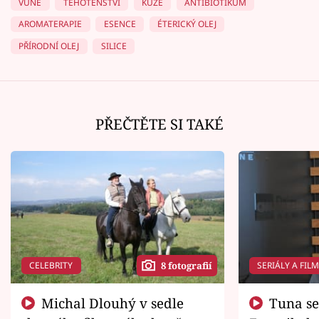
VŮNĚ
TĚHOTENSTVÍ
KŮŽE
ANTIBIOTIKUM
AROMATERAPIE
ESENCE
ÉTERICKÝ OLEJ
PŘÍRODNÍ OLEJ
SILICE
PŘEČTĚTE SI TAKÉ
CELEBRITY
SERIÁLY A FIL
8 fotografií
Michal Dlouhý v sedle
Tuna se chtěl vrátit domů.