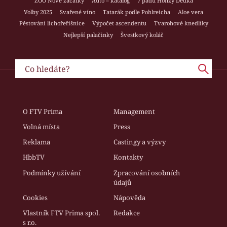
ZOO Nové začátky
Auto – katalog
7 pádů Honzy Dědka
Volby 2025
Svařené víno
Tatarák podle Pohlreicha
Aloe vera
Pěstování lichořeřišnice
Výpočet ascendentu
Tvarohové knedlíky
Nejlepší palačinky
Švestkový koláč
O FTV Prima
Management
Volná místa
Press
Reklama
Castingy a výzvy
HbbTV
Kontakty
Podmínky užívání
Zpracování osobních
údajů
Cookies
Nápověda
Vlastník FTV Prima spol.
Redakce
s r.o.