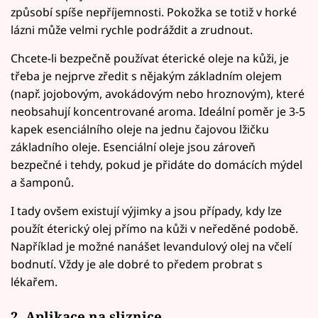
způsobí spíše nepříjemnosti. Pokožka se totiž v horké
lázni může velmi rychle podráždit a zrudnout.
Chcete-li bezpečně používat éterické oleje na kůži, je
třeba je nejprve zředit s nějakým základním olejem
(např. jojobovým, avokádovým nebo hroznovým), které
neobsahují koncentrované aroma. Ideální poměr je 3-5
kapek esenciálního oleje na jednu čajovou lžičku
základního oleje. Esenciální oleje jsou zároveň
bezpečné i tehdy, pokud je přidáte do domácích mýdel
a šamponů.
I tady ovšem existují výjimky a jsou případy, kdy lze
použít éterický olej přímo na kůži v neředěné podobě.
Například je možné nanášet levandulový olej na včelí
bodnutí. Vždy je ale dobré to předem probrat s
lékařem.
2. Aplikace na sliznice