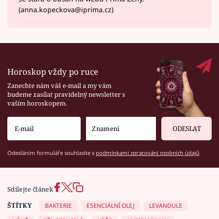
(anna.kopeckova@iprima.cz)
Horoskop vždy po ruce
Zanechte nám váš e-mail a my vám
budeme zasílat pravidelný newsletter s
vaším horoskopem.
ODESLAT
Odesláním formuláře souhlasíte s
podmínkami zpracování osobních údajů
Sdílejte článek
ŠTÍTKY
BAKTERIE
ESENCIÁLNÍ OLEJ
LEVANDULE