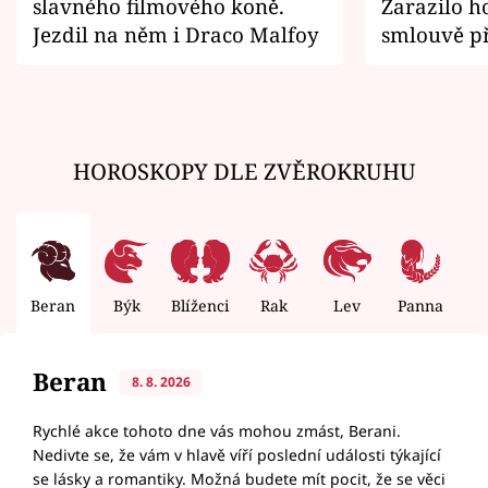
slavného filmového koně.
Zarazilo ho
Jezdil na něm i Draco Malfoy
smlouvě př
zemřít
HOROSKOPY DLE ZVĚROKRUHU
Beran
Býk
Blíženci
Rak
Lev
Panna
V
Beran
8. 8. 2026
Rychlé akce tohoto dne vás mohou zmást, Berani.
Nedivte se, že vám v hlavě víří poslední události týkající
se lásky a romantiky. Možná budete mít pocit, že se věci