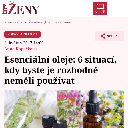
ŽIVĚ
Prima Ženy
■
Životní styl
Zdraví a nemoci
Trendy:
Polabí
Inspekce
Prostřeno!
AYTO?
ZDRAVÍ A NEMOCI
SDÍLET
Módní alarm
Zrádci
Proměny
6. května 2017 14:00
Anna Kopečková
Esenciální oleje: 6 situací,
kdy byste je rozhodně
Témata
neměli používat
Celebrity
Vztahy
Seriály