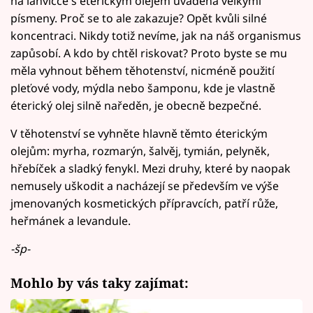
na lahvičce s éterickým olejem uváděna velkými
písmeny. Proč se to ale zakazuje? Opět kvůli silné
koncentraci. Nikdy totiž nevíme, jak na náš organismus
zapůsobí. A kdo by chtěl riskovat? Proto byste se mu
měla vyhnout během těhotenství, nicméně použití
pleťové vody, mýdla nebo šamponu, kde je vlastně
éterický olej silně naředěn, je obecně bezpečné.
V těhotenství se vyhněte hlavně těmto éterickým
olejům: myrha, rozmarýn, šalvěj, tymián, pelyněk,
hřebíček a sladký fenykl. Mezi druhy, které by naopak
nemusely uškodit a nacházejí se především ve výše
jmenovaných kosmetických přípravcích, patří růže,
heřmánek a levandule.
-šp-
Mohlo by vás taky zajímat: