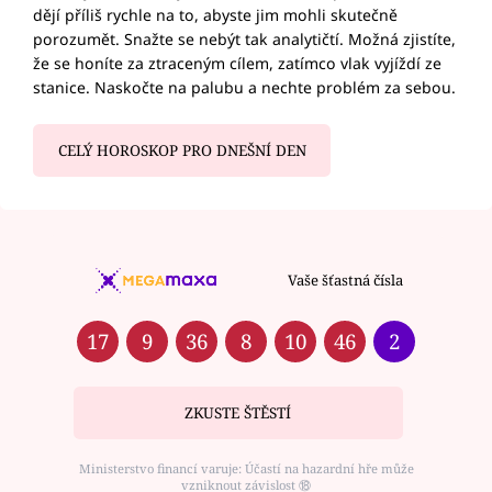
dějí příliš rychle na to, abyste jim mohli skutečně
porozumět. Snažte se nebýt tak analytičtí. Možná zjistíte,
že se honíte za ztraceným cílem, zatímco vlak vyjíždí ze
stanice. Naskočte na palubu a nechte problém za sebou.
CELÝ HOROSKOP PRO DNEŠNÍ DEN
Vaše šťastná čísla
17
9
36
8
10
46
2
ZKUSTE ŠTĚSTÍ
Ministerstvo financí varuje: Účastí na hazardní hře může
vzniknout závislost ⑱