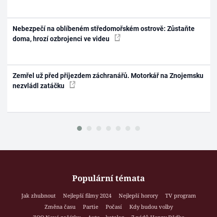
Nebezpečí na oblíbeném středomořském ostrově: Zůstaňte
doma, hrozí ozbrojenci ve videu
Zemřel už před příjezdem záchranářů. Motorkář na Znojemsku
nezvládl zatáčku
Populární témata
Jak zhubnout
Nejlepší filmy 2024
Nejlepší horory
TV program
Změna času
Partie
Počasí
Kdy budou volby