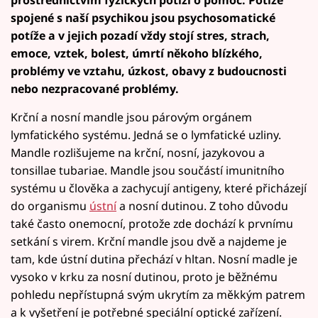
spojené s naší psychikou jsou psychosomatické
potíže a v jejich pozadí vždy stojí stres, strach,
emoce, vztek, bolest, úmrtí někoho blízkého,
problémy ve vztahu, úzkost, obavy z budoucnosti
nebo nezpracované problémy.
Krční a nosní mandle jsou párovým orgánem
lymfatického systému. Jedná se o lymfatické uzliny.
Mandle rozlišujeme na krční, nosní, jazykovou a
tonsillae tubariae. Mandle jsou součástí imunitního
systému u člověka a zachycují antigeny, které přicházejí
do organismu
ústní
a nosní dutinou. Z toho důvodu
také často onemocní, protože zde dochází k prvnímu
setkání s virem. Krční mandle jsou dvě a najdeme je
tam, kde ústní dutina přechází v hltan. Nosní madle je
vysoko v krku za nosní dutinou, proto je běžnému
pohledu nepřístupná svým ukrytím za měkkým patrem
a k vyšetření je potřebné speciální optické zařízení.