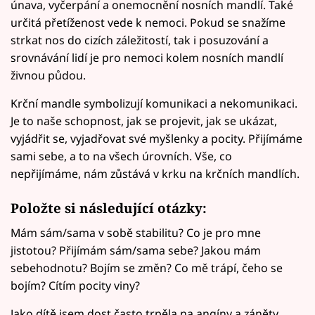
únava, vyčerpání a onemocnění nosních mandlí. Také
určitá přetíženost vede k nemoci. Pokud se snažíme
strkat nos do cizích záležitostí, tak i posuzování a
srovnávání lidí je pro nemoci kolem nosních mandlí
živnou půdou.
Krční mandle symbolizují komunikaci a nekomunikaci.
Je to naše schopnost, jak se projevit, jak se ukázat,
vyjádřit se, vyjadřovat své myšlenky a pocity. Přijímáme
sami sebe, a to na všech úrovních. Vše, co
nepřijímáme, nám zůstává v krku na krčních mandlích.
Položte si následující otázky:
Mám sám/sama v sobě stabilitu? Co je pro mne
jistotou? Přijímám sám/sama sebe? Jakou mám
sebehodnotu? Bojím se změn? Co mě trápí, čeho se
bojím? Cítím pocity viny?
Jako dítě jsem dost často trpěla na angíny a záněty