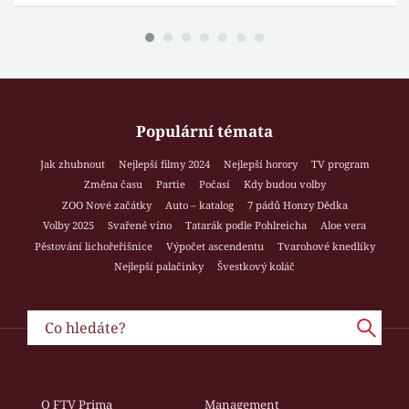
Populární témata
Jak zhubnout
Nejlepší filmy 2024
Nejlepší horory
TV program
Změna času
Partie
Počasí
Kdy budou volby
ZOO Nové začátky
Auto – katalog
7 pádů Honzy Dědka
Volby 2025
Svařené víno
Tatarák podle Pohlreicha
Aloe vera
Pěstování lichořeřišnice
Výpočet ascendentu
Tvarohové knedlíky
Nejlepší palačinky
Švestkový koláč
O FTV Prima
Management