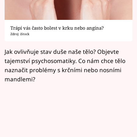
Horoskopy
Sledujte prima+
Trápí vás často bolest v krku nebo angína?
Filmový festival Karlovy Vary
Zdroj: iStock
Pořady
Jak ovlivňuje stav duše naše tělo? Objevte
tajemství psychosomatiky. Co nám chce tělo
Mámy sobě
naznačit problémy s krčními nebo nosními
mandlemi?
Přihlášení
Sledujte nás