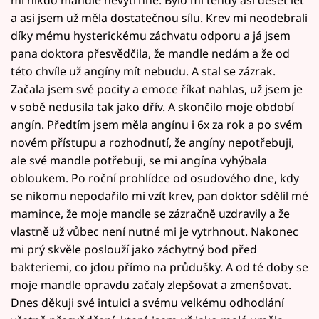
mi nikdo mandle nevytrhne. Bylo mi tehdy asi deset let
a asi jsem už měla dostatečnou sílu. Krev mi neodebrali
díky mému hysterickému záchvatu odporu a já jsem
pana doktora přesvědčila, že mandle nedám a že od
této chvíle už angíny mít nebudu. A stal se zázrak.
Začala jsem své pocity a emoce říkat nahlas, už jsem je
v sobě nedusila tak jako dřív. A skončilo moje období
angín. Předtím jsem měla angínu i 6x za rok a po svém
novém přístupu a rozhodnutí, že angíny nepotřebuji,
ale své mandle potřebuji, se mi angína vyhýbala
obloukem. Po roční prohlídce od osudového dne, kdy
se nikomu nepodařilo mi vzít krev, pan doktor sdělil mé
mamince, že moje mandle se zázračně uzdravily a že
vlastně už vůbec není nutné mi je vytrhnout. Nakonec
mi prý skvěle poslouží jako záchytný bod před
bakteriemi, co jdou přímo na průdušky. A od té doby se
moje mandle opravdu začaly zlepšovat a zmenšovat.
Dnes děkuji své intuici a svému velkému odhodlání