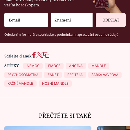
vaším horoskopem.
ODESLAT
Odesláním formuláře souhlasíte s
podmínkami zpracování osobních údajů
Sdílejte článek
ŠTÍTKY
NEMOC
EMOCE
ANGÍNA
MANDLE
PSYCHOSOMATIKA
ZÁNĚT
ŘEČ TĚLA
ŠÁRKA VÁVROVÁ
KRČNÍ MANDLE
NOSNÍ MANDLE
PŘEČTĚTE SI TAKÉ