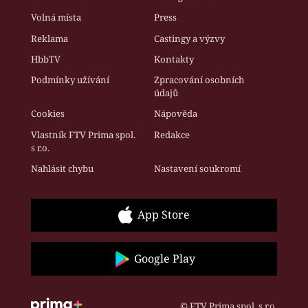
Volná místa
Press
Reklama
Castingy a výzvy
HbbTV
Kontakty
Podmínky užívání
Zpracování osobních
údajů
Cookies
Nápověda
Vlastník FTV Prima spol.
Redakce
s r.o.
Nahlásit chybu
Nastavení soukromí
App Store
Google Play
© FTV Prima spol. s r.o.