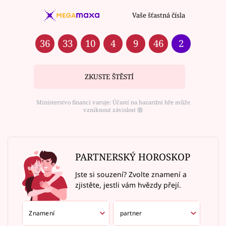
Vaše šťastná čísla
36
33
10
4
9
46
2
ZKUSTE ŠTĚSTÍ
Ministerstvo financí varuje: Účastí na hazardní hře může
vzniknout závislost ⑱
PARTNERSKÝ HOROSKOP
Jste si souzení? Zvolte znamení a
zjistěte, jestli vám hvězdy přejí.