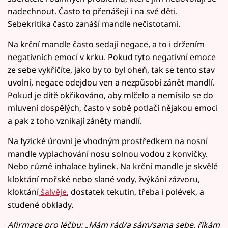
nadechnout. Často to přenášejí i na své děti.
Sebekritika často zanáší mandle nečistotami.
Na krční mandle často sedají negace, a to i držením
negativních emocí v krku. Pokud tyto negativní emoce
ze sebe vykřičíte, jako by to byl oheň, tak se tento stav
uvolní, negace odejdou ven a nezpůsobí zánět mandlí.
Pokud je dítě okřikováno, aby mlčelo a nemísilo se do
mluvení dospělých, často v sobě potlačí nějakou emoci
a pak z toho vznikají záněty mandlí.
Na fyzické úrovni je vhodným prostředkem na nosní
mandle vyplachování nosu solnou vodou z konvičky.
Nebo různé inhalace bylinek. Na krční mandle je skvělé
kloktání mořské nebo slané vody, žvýkání zázvoru,
kloktání
šalvěje
, dostatek tekutin, třeba i polévek, a
studené obklady.
Afirmace pro léčbu: „Mám rád/a sám/sama sebe, říkám