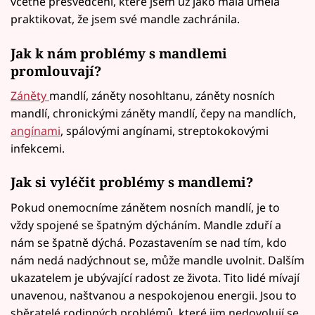
včetně přesvědčení, které jsem už jako malá uměla
praktikovat, že jsem své mandle zachránila.
Jak k nám problémy s mandlemi
promlouvají?
Záněty
mandlí, záněty nosohltanu, záněty nosních
mandlí, chronickými záněty mandlí, čepy na mandlích,
angínami
, spálovými angínami, streptokokovými
infekcemi.
Jak si vyléčit problémy s mandlemi?
Pokud onemocníme zánětem nosních mandlí, je to
vždy spojené se špatným dýcháním. Mandle zduří a
nám se špatně dýchá. Pozastavením se nad tím, kdo
nám nedá nadýchnout se, může mandle uvolnit. Dalším
ukazatelem je ubývající radost ze života. Tito lidé mívají
unavenou, naštvanou a nespokojenou energii. Jsou to
sběratelé rodinných problémů, které jim nedovolují se