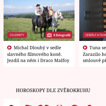
CELEBRITY
SERIÁLY A FIL
8 fotografií
Michal Dlouhý v sedle
Tuna se chtěl vrátit domů.
slavného filmového koně.
Zarazilo ho
Jezdil na něm i Draco Malfoy
smlouvě př
zemřít
HOROSKOPY DLE ZVĚROKRUHU