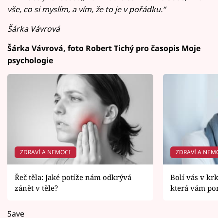
vše, co si myslím, a vím, že to je v pořádku.“
Šárka Vávrová
Šárka Vávrová, foto Robert Tichý pro časopis Moje
psychologie
ZDRAVÍ A NEMOCI
ZDRAVÍ A NEM
Řeč těla: Jaké potíže nám odkrývá
Bolí vás v krk
zánět v těle?
která vám p
Save