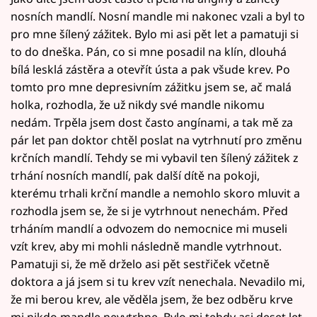
nosních mandlí. Nosní mandle mi nakonec vzali a byl to
pro mne šílený zážitek. Bylo mi asi pět let a pamatuji si
to do dneška. Pán, co si mne posadil na klín, dlouhá
bílá lesklá zástěra a otevřít ústa a pak všude krev. Po
tomto pro mne depresivním zážitku jsem se, ač malá
holka, rozhodla, že už nikdy své mandle nikomu
nedám. Trpěla jsem dost často angínami, a tak mě za
pár let pan doktor chtěl poslat na vytrhnutí pro změnu
krčních mandlí. Tehdy se mi vybavil ten šílený zážitek z
trhání nosních mandlí, pak další dítě na pokoji,
kterému trhali krční mandle a nemohlo skoro mluvit a
rozhodla jsem se, že si je vytrhnout nenechám. Před
trháním mandlí a odvozem do nemocnice mi museli
vzít krev, aby mi mohli následně mandle vytrhnout.
Pamatuji si, že mě drželo asi pět sestřiček včetně
doktora a já jsem si tu krev vzít nenechala. Nevadilo mi,
že mi berou krev, ale věděla jsem, že bez odběru krve