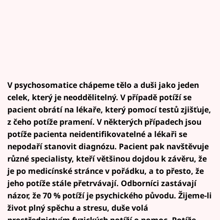
V psychosomatice chápeme tělo a duši jako jeden
celek, který je neoddělitelný. V případě potíží se
pacient obrátí na lékaře, který pomocí testů zjišťuje,
z čeho potíže pramení. V některých případech jsou
potíže pacienta neidentifikovatelné a lékaři se
nepodaří stanovit diagnózu. Pacient pak navštěvuje
různé specialisty, kteří většinou dojdou k závěru, že
je po medicínské stránce v pořádku, a to přesto, že
jeho potíže stále přetrvávají. Odborníci zastávají
názor, že 70 % potíží je psychického původu. Žijeme-li
život plný spěchu a stresu, duše volá
prostřednictvím fyzických potíží o pomoc. Potíže