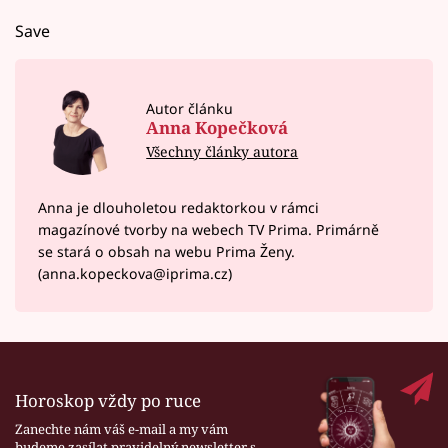
Save
Autor článku
Anna Kopečková
Všechny články autora
Anna je dlouholetou redaktorkou v rámci
magazínové tvorby na webech TV Prima. Primárně
se stará o obsah na webu Prima Ženy.
(anna.kopeckova@iprima.cz)
Horoskop vždy po ruce
Zanechte nám váš e-mail a my vám
budeme zasílat pravidelný newsletter s