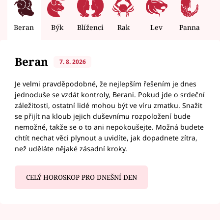
Beran
Býk
Blíženci
Rak
Lev
Panna
V
Beran
7. 8. 2026
Je velmi pravděpodobné, že nejlepším řešením je dnes
jednoduše se vzdát kontroly, Berani. Pokud jde o srdeční
záležitosti, ostatní lidé mohou být ve víru zmatku. Snažit
se přijít na kloub jejich duševnímu rozpoložení bude
nemožné, takže se o to ani nepokoušejte. Možná budete
chtít nechat věci plynout a uvidíte, jak dopadnete zítra,
než uděláte nějaké zásadní kroky.
CELÝ HOROSKOP PRO DNEŠNÍ DEN