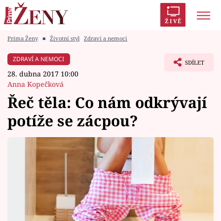
ŽIVĚ
Prima Ženy
■
Životní styl
Zdraví a nemoci
Trendy:
Polabí
Inspekce
Prostřeno!
AYTO?
ZDRAVÍ A NEMOCI
SDÍLET
Módní alarm
Zrádci
Proměny
28. dubna 2017 10:00
Anna Kopečková
Řeč těla: Co nám odkrývají
potíže se zácpou?
Témata
Celebrity
Vztahy
Seriály