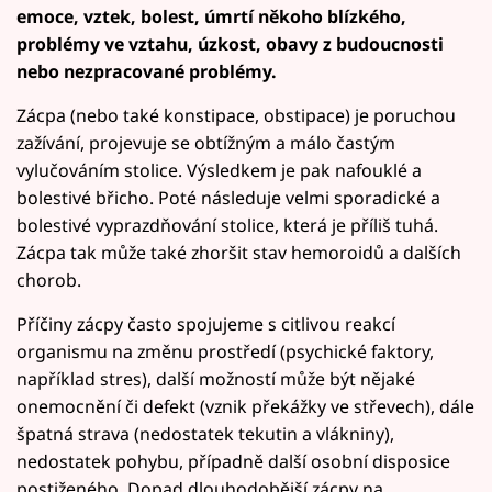
emoce, vztek, bolest, úmrtí někoho blízkého,
problémy ve vztahu, úzkost, obavy z budoucnosti
nebo nezpracované problémy.
Zácpa (nebo také konstipace, obstipace) je poruchou
zažívání, projevuje se obtížným a málo častým
vylučováním stolice. Výsledkem je pak nafouklé a
bolestivé břicho. Poté následuje velmi sporadické a
bolestivé vyprazdňování stolice, která je příliš tuhá.
Zácpa tak může také zhoršit stav hemoroidů a dalších
chorob.
Příčiny zácpy často spojujeme s citlivou reakcí
organismu na změnu prostředí (psychické faktory,
například stres), další možností může být nějaké
onemocnění či defekt (vznik překážky ve střevech), dále
špatná strava (nedostatek tekutin a vlákniny),
nedostatek pohybu, případně další osobní disposice
postiženého. Dopad dlouhodobější zácpy na