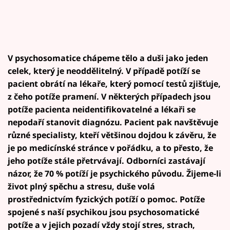
V psychosomatice chápeme tělo a duši jako jeden
celek, který je neoddělitelný. V případě potíží se
pacient obrátí na lékaře, který pomocí testů zjišťuje,
z čeho potíže pramení. V některých případech jsou
potíže pacienta neidentifikovatelné a lékaři se
nepodaří stanovit diagnózu. Pacient pak navštěvuje
různé specialisty, kteří většinou dojdou k závěru, že
je po medicínské stránce v pořádku, a to přesto, že
jeho potíže stále přetrvávají. Odborníci zastávají
názor, že 70 % potíží je psychického původu. Žijeme-li
život plný spěchu a stresu, duše volá
prostřednictvím fyzických potíží o pomoc. Potíže
spojené s naší psychikou jsou psychosomatické
potíže a v jejich pozadí vždy stojí stres, strach,