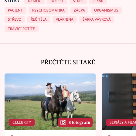
ŠTÍTKY
NEMOC
BOLEST
STRES
LÉKAŘ
PACIENT
PSYCHOSOMATIKA
ZÁCPA
ORGANISMUS
STŘEVO
ŘEČ TĚLA
VLÁKNINA
ŠÁRKA VÁVROVÁ
TRÁVICÍ POTÍŽE
PŘEČTĚTE SI TAKÉ
CELEBRITY
SERIÁLY A FIL
8 fotografií