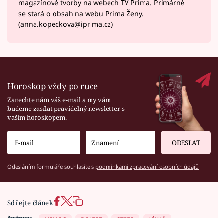
magazínové tvorby na webech TV Prima. Primárně
se stará o obsah na webu Prima Ženy.
(anna.kopeckova@iprima.cz)
Horoskop vždy po ruce
Zanechte nám váš e-mail a my vám
budeme zasílat pravidelný newsletter s
vaším horoskopem.
ODESLAT
Odesláním formuláře souhlasíte s
podmínkami zpracování osobních údajů
Sdílejte článek