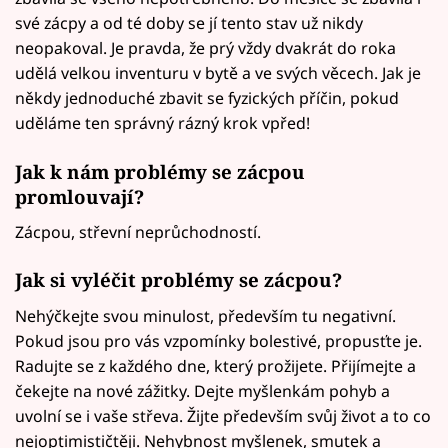
své zácpy a od té doby se jí tento stav už nikdy
neopakoval. Je pravda, že prý vždy dvakrát do roka
udělá velkou inventuru v bytě a ve svých věcech. Jak je
někdy jednoduché zbavit se fyzických příčin, pokud
uděláme ten správný rázný krok vpřed!
Jak k nám problémy se zácpou
promlouvají?
Zácpou, střevní neprůchodností.
Jak si vyléčit problémy se zácpou?
Nehýčkejte svou minulost, především tu negativní.
Pokud jsou pro vás vzpomínky bolestivé, propusťte je.
Radujte se z každého dne, který prožijete. Přijímejte a
čekejte na nové zážitky. Dejte myšlenkám pohyb a
uvolní se i vaše střeva. Žijte především svůj život a to co
nejoptimističtěji. Nehybnost myšlenek, smutek a