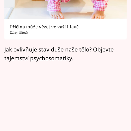
Horoskopy
Sledujte prima+
Příčina může vězet ve vaší hlavě
Filmový festival Karlovy Vary
Zdroj: iStock
Pořady
Jak ovlivňuje stav duše naše tělo? Objevte
tajemství psychosomatiky.
Mámy sobě
Přihlášení
Sledujte nás