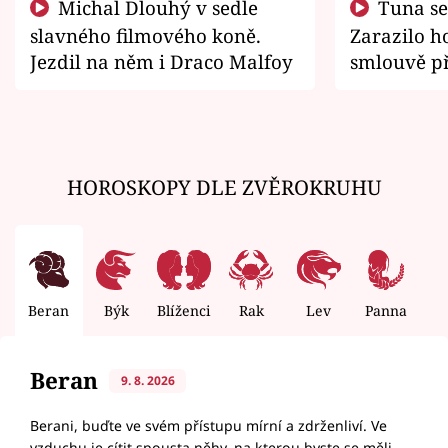
Michal Dlouhý v sedle
Tuna se chtěl vrátit domů.
slavného filmového koně.
Zarazilo ho
Jezdil na něm i Draco Malfoy
smlouvě př
zemřít
HOROSKOPY DLE ZVĚROKRUHU
Beran
Býk
Blíženci
Rak
Lev
Panna
V
Beran
9. 8. 2026
Berani, buďte ve svém přístupu mírní a zdrženliví. Ve
vzduchu je cítit spousta něhy, na kterou byste se měli