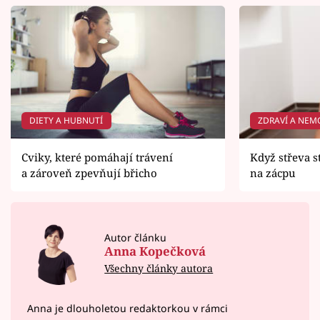
DIETY A HUBNUTÍ
ZDRAVÍ A NEM
Cviky, které pomáhají trávení
Když střeva s
a zároveň zpevňují břicho
na zácpu
Autor článku
Anna Kopečková
Všechny články autora
Anna je dlouholetou redaktorkou v rámci