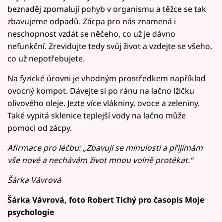
beznaděj zpomalují pohyb v organismu a těžce se tak
zbavujeme odpadů. Zácpa pro nás znamená i
neschopnost vzdát se něčeho, co už je dávno
nefunkční. Zrevidujte tedy svůj život a vzdejte se všeho,
co už nepotřebujete.
Na fyzické úrovni je vhodným prostředkem například
ovocný kompot. Dávejte si po ránu na lačno lžičku
olivového oleje. Jezte více vlákniny, ovoce a zeleniny.
Také vypitá sklenice teplejší vody na lačno může
pomoci od zácpy.
Afirmace pro léčbu: „Zbavuji se minulosti a přijímám
vše nové a nechávám život mnou volně protékat.“
Šárka Vávrová
Šárka Vávrová, foto Robert Tichý pro časopis Moje
psychologie