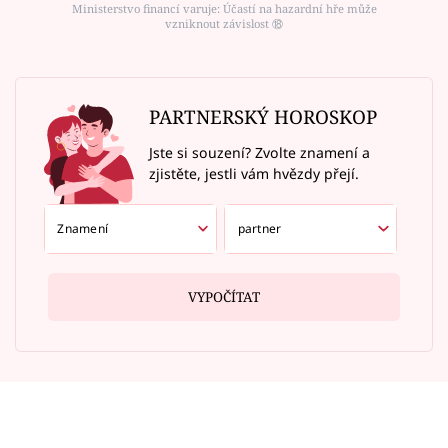
Ministerstvo financí varuje: Účastí na hazardní hře může
vzniknout závislost ⑱
PARTNERSKÝ HOROSKOP
Jste si souzení? Zvolte znamení a
zjistěte, jestli vám hvězdy přejí.
VYPOČÍTAT