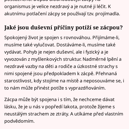
organismus je velice nezdravý a je nutné ji léčit. K
akutnímu potlačení zácpy se používají tzv. projímadla.
Jaké jsou duševní příčiny potíží se zácpou?
Spokojený život je spojen s rovnováhou. Přijímáme-li,
musíme také vylučovat. Dostáváme-li, musíme také
vydávat. Pohyb je nejen duševní, ale i fyzický a je
vyvozován z myšlenkových struktur. Nadměrné lpění a
nezdravé vazby na děti a rodiče a úzkostné strachy s
nimi spojené jsou předpokladem k zácpě. Přehnaná
starostlivost, kdy stojíme na místě a neposouváme se, i
to nám může přinést potíže s vyprazdňováním.
Zácpa může být spojena i s tím, že nechceme dávat
lásku, že je u nás v popředí lakota, protože žijeme s
neustálým strachem ze ztráty. A utíkáme před vlastním
podvědomím.