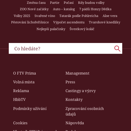
Změna času
Partie
Počasí
Kdy budou volby
ZOO Nové začátky
Auto – katalog
7 pádů Honzy Dědka
Volby 2025
Svařené víno
Tatarák podle Pohlreicha
Aloe vera
Pěstování lichořeřišnice
Výpočet ascendentu
Tvarohové knedlíky
Nejlepší palačinky
Švestkový koláč
O FTV Prima
Management
Volná místa
Press
Reklama
Castingy a výzvy
HbbTV
Kontakty
Podmínky užívání
Zpracování osobních
údajů
Cookies
Nápověda