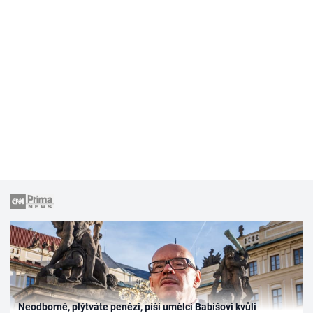
Neodborné, plýtváte penězi, píší umělci Babišovi kvůli