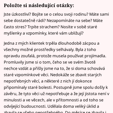
Položte si následující otázky:
Jste úzkostliví? Bojíte se o celou svoji rodinu? Máte sami
sebe dostatečně rádi? Nezapomínáte na sebe? Máte
často stres? Trpíte strachem? Nosíte v sobě staré
myšlenky a vzpomínky, které vám ubližují?
Jedna z mých klientek trpěla dlouhodobě zácpou a
všechny možné prostředky selhávaly. Byla z toho
opravdu zoufalá, protože musela používat projímadla.
Promluvily jsme si o tom, čeho se ve svém životě
nechce vzdát a přišly jsme na to, že si doma schovává
staré vzpomínkové věci. Nedokáže se zbavit starých
nepotřebných věcí, a některé z nich jí dokonce
připomínaly staré bolesti. Postupně jsme spolu došly k
závěru, že tyto věci už nepotřebuje a že její jistota není v
minulosti a ve věcech, ale v přítomnosti a od toho se
odvíjející budoucnosti. Udělala doma veliký úklid a
zbavila se všeho nepotřebného. Do měsíce se zbavila i