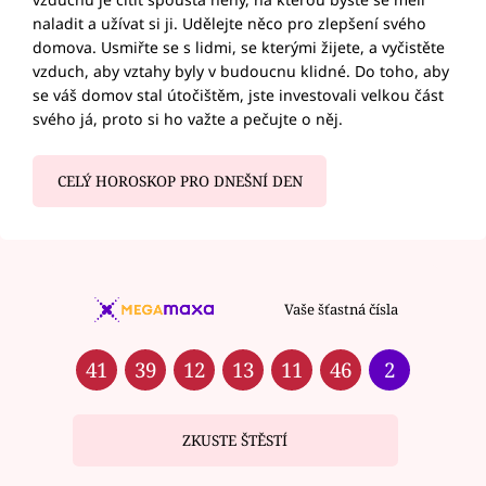
naladit a užívat si ji. Udělejte něco pro zlepšení svého
domova. Usmiřte se s lidmi, se kterými žijete, a vyčistěte
vzduch, aby vztahy byly v budoucnu klidné. Do toho, aby
se váš domov stal útočištěm, jste investovali velkou část
svého já, proto si ho važte a pečujte o něj.
CELÝ HOROSKOP PRO DNEŠNÍ DEN
Vaše šťastná čísla
41
39
12
13
11
46
2
ZKUSTE ŠTĚSTÍ