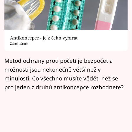
Horoskopy
Sledujte prima+
Filmový festival Karlovy Vary
Antikoncepce - je z čeho vybírat
Pořady
Zdroj: iStock
Mámy sobě
Metod ochrany proti početí je bezpočet a
možnosti jsou nekonečně větší než v
Přihlášení
minulosti. Co všechno musíte vědět, než se
pro jeden z druhů antikoncepce rozhodnete?
Sledujte nás