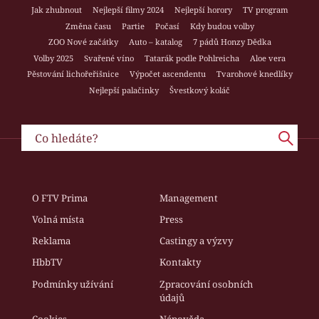
Jak zhubnout
Nejlepší filmy 2024
Nejlepší horory
TV program
Změna času
Partie
Počasí
Kdy budou volby
ZOO Nové začátky
Auto – katalog
7 pádů Honzy Dědka
Volby 2025
Svařené víno
Tatarák podle Pohlreicha
Aloe vera
Pěstování lichořeřišnice
Výpočet ascendentu
Tvarohové knedlíky
Nejlepší palačinky
Švestkový koláč
O FTV Prima
Management
Volná místa
Press
Reklama
Castingy a výzvy
HbbTV
Kontakty
Podmínky užívání
Zpracování osobních
údajů
Cookies
Nápověda