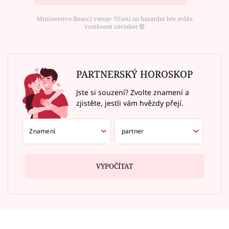
Ministerstvo financí varuje: Účastí na hazardní hře může
vzniknout závislost ⑱
PARTNERSKÝ HOROSKOP
Jste si souzení? Zvolte znamení a
zjistěte, jestli vám hvězdy přejí.
VYPOČÍTAT