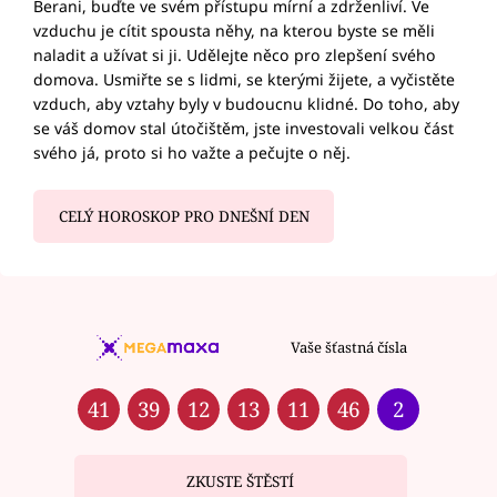
Berani, buďte ve svém přístupu mírní a zdrženliví. Ve
vzduchu je cítit spousta něhy, na kterou byste se měli
naladit a užívat si ji. Udělejte něco pro zlepšení svého
domova. Usmiřte se s lidmi, se kterými žijete, a vyčistěte
vzduch, aby vztahy byly v budoucnu klidné. Do toho, aby
se váš domov stal útočištěm, jste investovali velkou část
svého já, proto si ho važte a pečujte o něj.
CELÝ HOROSKOP PRO DNEŠNÍ DEN
Vaše šťastná čísla
41
39
12
13
11
46
2
ZKUSTE ŠTĚSTÍ