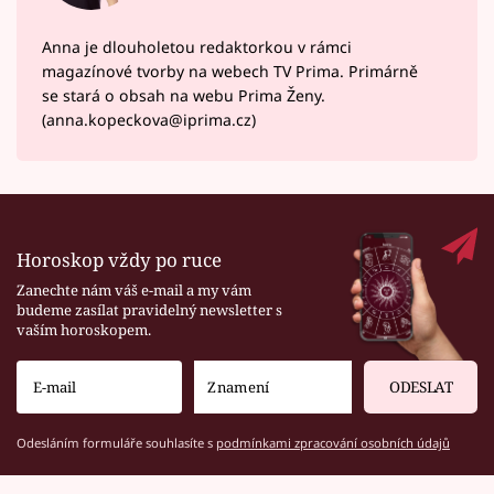
Anna je dlouholetou redaktorkou v rámci
magazínové tvorby na webech TV Prima. Primárně
se stará o obsah na webu Prima Ženy.
(anna.kopeckova@iprima.cz)
Horoskop vždy po ruce
Zanechte nám váš e-mail a my vám
budeme zasílat pravidelný newsletter s
vaším horoskopem.
ODESLAT
Odesláním formuláře souhlasíte s
podmínkami zpracování osobních údajů