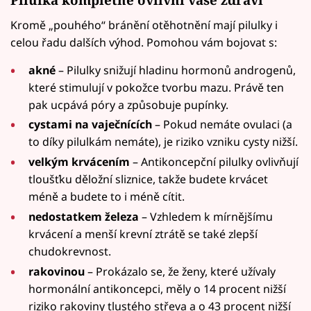
Kromě „pouhého“ bránění otěhotnění mají pilulky i
celou řadu dalších výhod. Pomohou vám bojovat s:
akné
– Pilulky snižují hladinu hormonů androgenů,
které stimulují v pokožce tvorbu mazu. Právě ten
pak ucpává póry a způsobuje pupínky.
cystami na vaječnících
– Pokud nemáte ovulaci (a
to díky pilulkám nemáte), je riziko vzniku cysty nižší.
velkým krvácením
– Antikoncepční pilulky ovlivňují
tloušťku děložní sliznice, takže budete krvácet
méně a budete to i méně cítit.
nedostatkem železa
– Vzhledem k mírnějšímu
krvácení a menší krevní ztrátě se také zlepší
chudokrevnost.
rakovinou
– Prokázalo se, že ženy, které užívaly
hormonální antikoncepci, měly o 14 procent nižší
riziko rakoviny tlustého střeva a o 43 procent nižší