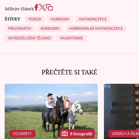
Sdílejte článek
ŠTÍTKY
POROD
HORMONY
ANTIKONCEPCE
PREZERVATIV
KONDOMY
HORMONÁLNÍ ANTIKONCEPCE
NITRODĚLOŽNÍ TĚLÍSKO
VASEKTOMIE
PŘEČTĚTE SI TAKÉ
CELEBRITY
SERIÁLY A FIL
8 fotografií