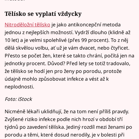
Tělísko se vyplatí vždycky
Nitroděložní tělísko
je jako antikoncepční metoda
jednou z nejlepších možností. Vydrží dlouho (klidně až
10 let) a je velmi spolehlivé (přes 99 procent). To z něj
dělá skvělou volbu, ať už je vám dvacet, nebo čtyřicet.
Přesto se počet žen, které se takto chrání, počítá jen na
jednotky procent. Důvod? Před lety se totiž tradovalo,
že tělísko se hodí jen pro ženy po porodu, protože
údajně mohlo způsobovat infekce a vést až k
neplodnosti.
Foto: iStock
Nicméně lékaři uklidňují, že na tom není příliš pravdy.
Zvýšené riziko infekce podle nich hrozí v období tří
týdnů po zavedení tělíska. Jediný rozdíl mezi ženami po
porodu a těmi, které dosud nerodily, je v bolesti při