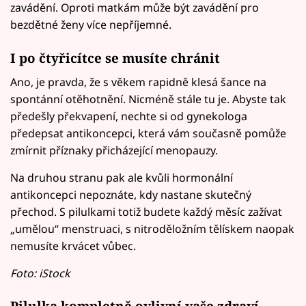
zavádění. Oproti matkám může být zavádění pro
bezdětné ženy více nepříjemné.
I po čtyřicítce se musíte chránit
Ano, je pravda, že s věkem rapidně klesá šance na
spontánní otěhotnění. Nicméně stále tu je. Abyste tak
předešly překvapení, nechte si od gynekologa
předepsat antikoncepci, která vám současně pomůže
zmírnit příznaky přicházející menopauzy.
Na druhou stranu pak ale kvůli hormonální
antikoncepci nepoznáte, kdy nastane skutečný
přechod. S pilulkami totiž budete každý měsíc zažívat
„umělou“ menstruaci, s nitroděložním tělískem naopak
nemusíte krvácet vůbec.
Foto: iStock
Pilulka kompletně ovlivní vaše zdraví