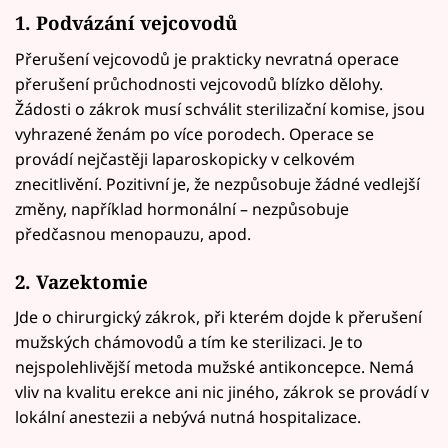
1. Podvázání vejcovodů
Přerušení vejcovodů je prakticky nevratná operace
přerušení průchodnosti vejcovodů blízko dělohy.
Žádosti o zákrok musí schválit sterilizační komise, jsou
vyhrazené ženám po více porodech. Operace se
provádí nejčastěji laparoskopicky v celkovém
znecitlivění. Pozitivní je, že nezpůsobuje žádné vedlejší
změny, například hormonální – nezpůsobuje
předčasnou menopauzu, apod.
2. Vazektomie
Jde o chirurgický zákrok, při kterém dojde k přerušení
mužských chámovodů a tím ke sterilizaci. Je to
nejspolehlivější metoda mužské antikoncepce. Nemá
vliv na kvalitu erekce ani nic jiného, zákrok se provádí v
lokální anestezii a nebývá nutná hospitalizace.