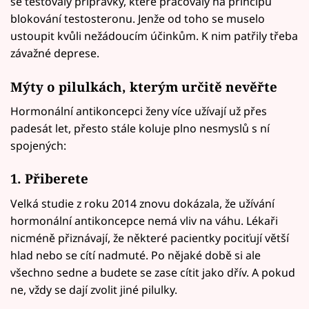
se testovaly přípravky, které pracovaly na principu
blokování testosteronu. Jenže od toho se muselo
ustoupit kvůli nežádoucím účinkům. K nim patřily třeba
závažné deprese.
Mýty o pilulkách, kterým určitě nevěřte
Hormonální antikoncepci ženy více užívají už přes
padesát let, přesto stále koluje plno nesmyslů s ní
spojených:
1. Přiberete
Velká studie z roku 2014 znovu dokázala, že užívání
hormonální antikoncepce nemá vliv na váhu. Lékaři
nicméně přiznávají, že některé pacientky pociťují větší
hlad nebo se cítí nadmuté. Po nějaké době si ale
všechno sedne a budete se zase cítit jako dřív. A pokud
ne, vždy se dají zvolit jiné pilulky.