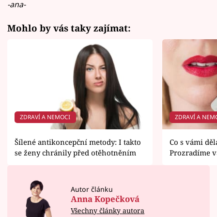
-ana-
Mohlo by vás taky zajímat:
ZDRAVÍ A NEMOCI
ZDRAVÍ A NEM
Šílené antikoncepční metody: I takto
Co s vámi děl
se ženy chránily před otěhotněním
Prozradíme vá
Autor článku
Anna Kopečková
Všechny články autora