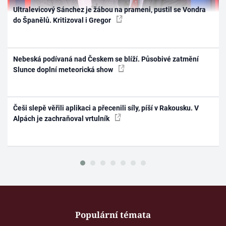
Ultralevicový Sánchez je žábou na prameni, pustil se Vondra
do Španělů. Kritizoval i Gregor
Nebeská podívaná nad Českem se blíží. Působivé zatmění
Slunce doplní meteorická show
Češi slepě věřili aplikaci a přecenili síly, píší v Rakousku. V
Alpách je zachraňoval vrtulník
Populární témata