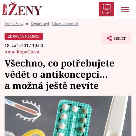
ŽIVĚ
Prima Ženy
■
Životní styl
Zdraví a nemoci
Trendy:
Polabí
Inspekce
Prostřeno!
AYTO?
ZDRAVÍ A NEMOCI
SDÍLET
Módní alarm
Zrádci
Proměny
18. září 2017 10:00
Anna Kopečková
Všechno, co potřebujete
vědět o antikoncepci...
Témata
a možná ještě nevíte
Celebrity
Vztahy
Seriály