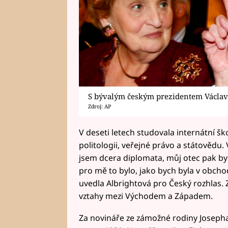
S bývalým českým prezidentem Václav
Zdroj: AP
V deseti letech studovala internátní š
politologii, veřejné právo a státovědu. 
jsem dcera diplomata, můj otec pak byl
pro mě to bylo, jako bych byla v obcho
uvedla Albrightová pro Český rozhlas. 
vztahy mezi Východem a Západem.
Za novináře ze zámožné rodiny Josepha