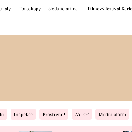
eriály
Horoskopy
Sledujte prima+
Filmový festival Karl
Celebrity
Recept
MÓDA A KRÁSA
HLAVNÍ JÍ
VZTAHY A SEX
SLADKÉ
PRIMA MAMINKA
ZDRAVÉ
bí
Inspekce
Prostřeno!
AYTO?
Módní alarm
Fresh
Living
RECEPTY
BYDLENÍ