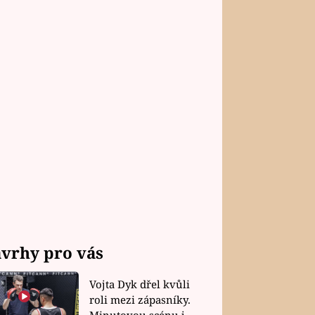
vrhy pro vás
Vojta Dyk dřel kvůli
roli mezi zápasníky.
Minutovou scénu jel