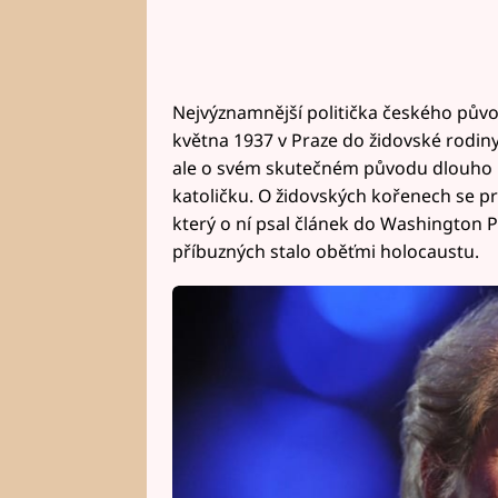
Nejvýznamnější politička českého půvo
května 1937 v Praze do židovské rodi
ale o svém skutečném původu dlouho ne
katoličku. O židovských kořenech se pr
který o ní psal článek do Washington Pos
příbuzných stalo oběťmi holocaustu.