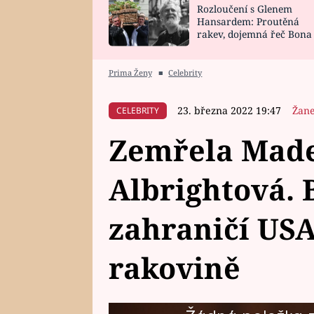
Rozloučení s Glenem
SNÁŘ
CELEBRITY
Hansardem: Proutěná
rakev, dojemná řeč Bona
HOROSKOP NA
VAŘENÍ
zpěv Irglové s Vedderem
ROK 2023
Prima Ženy
■
Celebrity
23. března 2022 19:47
Žane
CELEBRITY
Zemřela Made
Albrightová. 
zahraničí USA
rakovině