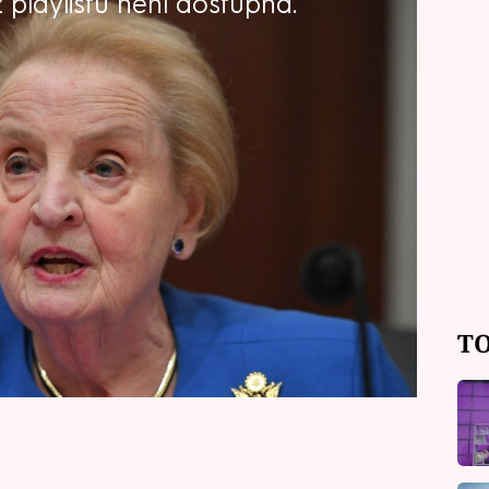
playlistu není dostupná.
 s českými kořeny Madeleine
, píše agentura AP s odkazem na její
rezident Bill Clinton si Albrightovou
la historicky první ženou v tomto
 postavenou političkou v amerických
TO