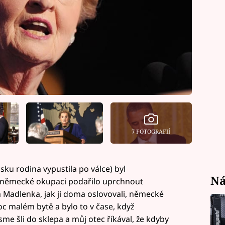
7 FOTOGRAFIÍ
sku rodina vypustila po válce) byl
Ná
 německé okupaci podařilo uprchnout
a Madlenka, jak ji doma oslovovali, německé
oc malém bytě a bylo to v čase, když
me šli do sklepa a můj otec říkával, že kdyby