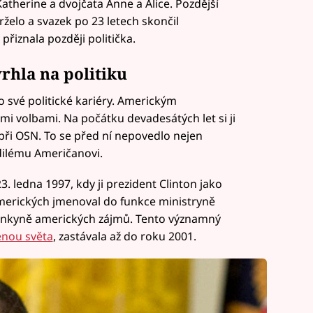
 Katherine a dvojčata Anne a Alice. Pozdější
želo a svazek po 23 letech skončil
řiznala později politička.
rhla na politiku
 své politické kariéry. Americkým
 volbami. Na počátku devadesátých let si ji
 při OSN. To se před ní nepovedlo nejen
dilému Američanovi.
. ledna 1997, kdy ji prezident Clinton jako
amerických jmenoval do funkce ministryně
stánkyně amerických zájmů. Tento významný
ženou světa
, zastávala až do roku 2001.