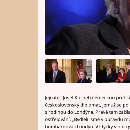
Její otec Josef Korbel (německou přehlá
československý diplomat, jemuž se po
s rodinou do Londýna. Právě tam zažil
ostřelování. „Bydleli jsme v opravdu m
bombardovali Londýn. Vždycky v noci js