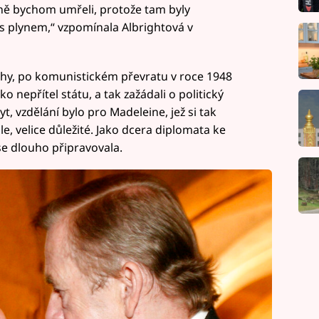
ně bychom umřeli, protože tam byly
s plynem,“ vzpomínala Albrightová v
Prahy, po komunistickém převratu v roce 1948
 nepřítel státu, a tak zažádali o politický
t, vzdělání bylo pro Madeleine, jež si tak
e, velice důležité. Jako dcera diplomata ke
se dlouho připravovala.