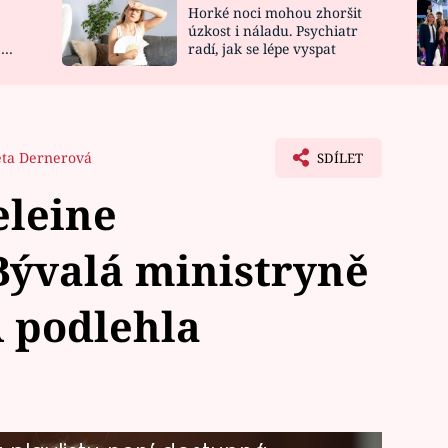
Horké noci mohou zhoršit
NOVINKY
ZAHRADA
úzkost i náladu. Psychiatr
 a
radí, jak se lépe vyspat
VIDEORECEPTY
DESIGN
ta Dernerová
SDÍLET
leine
Bývalá ministryně
 podlehla