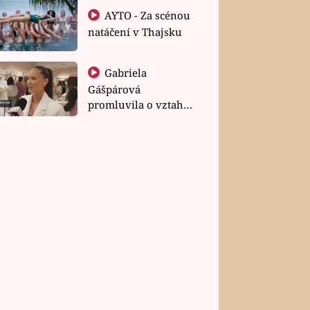
AYTO - Za scénou
natáčení v Thajsku
Gabriela
Gášpárová
promluvila o vztahu
a zakládání rodiny