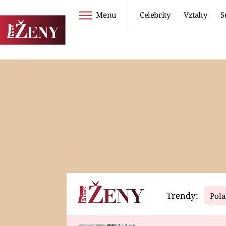
Menu
Celebrity
Vztahy
S
Seriály
Životní styl
ZOO
DIETY A HUBNUTÍ
PROSTŘENO!
CESTOVÁNÍ A
DOVOLENÁ
DUCH
ZDRAVÍ
Trendy:
Pola
Horoskopy
Video
ASTROČLÁNKY
SERIÁLY