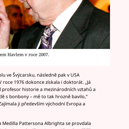
em Havlem v roce 2007.
kolu ve Švýcarsku, následně pak v USA
V roce 1976 dokonce získala i doktorát. „Já
 profesor historie a mezinárodních vztahů a
dě s bonbony – mě to tak hrozně bavilo,“
Zajímala ji především východní Evropa a
 Medilla Pattersona Albrighta se provdala