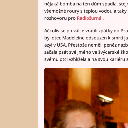
nějaká bomba na ten dům spadla, stej
všemožné roury s teplou vodou a taky 
rozhovoru pro
Radiožurnál
.
Ačkoliv se po válce vrátili zpátky do 
byl otec Madeleine odsouzen k smrti jako
azyl v USA. Přestože neměli peněz nazby
začala psát své jméno ve švýcarské škol
svému otci vzhlížela a na svou kariéru 