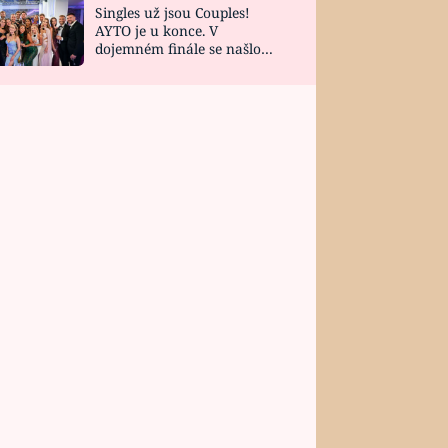
Singles už jsou Couples!
AYTO je u konce. V
dojemném finále se našlo
všech 10 Perfect Matchů