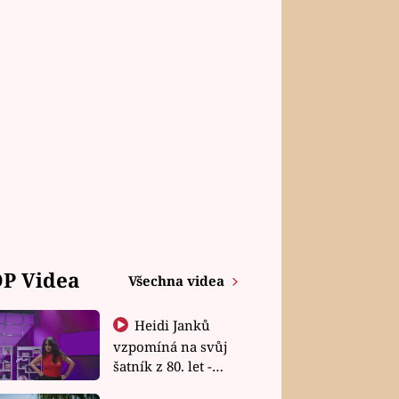
P Videa
Všechna videa
Heidi Janků
vzpomíná na svůj
šatník z 80. let -
Shopaholičky