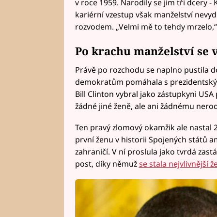
v roce 1959. Narodily se jim tři dcery -
kariérní vzestup však manželství nevydr
rozvodem. „Velmi mě to tehdy mrzelo,“ p
Po krachu manželství se v
Právě po rozchodu se naplno pustila do
demokratům pomáhala s prezidentskými
Bill Clinton vybral jako zástupkyni USA
žádné jiné ženě, ale ani žádnému nero
Ten pravý zlomový okamžik ale nastal 23
první ženu v historii Spojených států 
zahraničí. V ní proslula jako tvrdá za
post, díky němuž
se stala nejvlivnější 