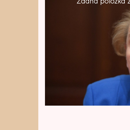
Žádná položka z 
Bývalá ministryně zahraničí USA
Albrightová zemřela na rakovinu
rodinu. Bylo jí 84 let. Americký p
vybral jako šéfku diplomacie. By
úřadu a do té doby také nejvýše
dějinách.