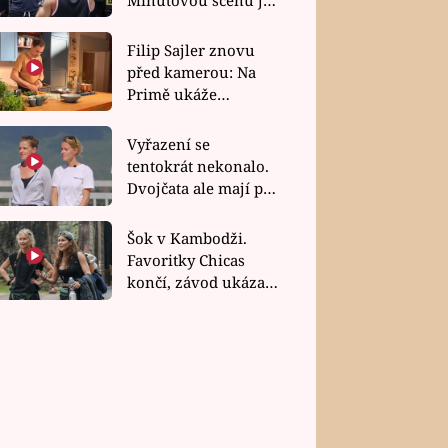
bez dubla
Filip Sajler znovu
před kamerou: Na
Primě ukáže
poctivou kuchyni i
rychlé recepty
Vyřazení se
tentokrát nekonalo.
Dvojčata ale mají po
uzavření třetí etapy
závodu nůž na krku
Šok v Kambodži.
Favoritky Chicas
končí, závod ukázal
svou nejtvrdší tvář