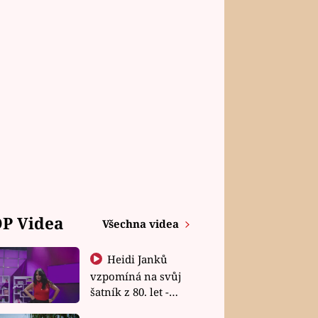
P Videa
Všechna videa
Heidi Janků
vzpomíná na svůj
šatník z 80. let -
Shopaholičky