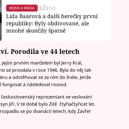
MÓDA A KRÁSA
Lída Baarová a další herečky první
republiky: Byly obdivované, ale
mnohé skončily špatně
í. Porodila ve 44 letech
 Jejím prvním manželem byl Jerry Král,
rého se provdala v roce 1946. Byla do něj tak
éru a odstěhovat se za ním do Indie. Jenže
l fungovat a následoval rozvod.
 československý reprezentant ve veslování
syn Jiří. V té době bylo Zitě čtyřiačtyřicet let.
rozpadlo se po dvanácti letech, kdy Zavřel