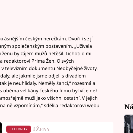
jkrásnějším českým herečkám. Dvořili se jí
namným společenským postavením. „Užívala
u ženu by zájem mužů netěšil. Lichotilo mi
čka redaktorovi Prima Žen. O svých
a v televizním dokumentu Neobyčejné životy.
daly, ale jakmile jsme odjeli s divadlem
tak je neuhlídaly. Neměly šanci,“ rozesmála
h s oběma velikány českého filmu byl více než
 samozřejmě muži jako všichni ostatní. V jejich
 na ně vzpomínám,“ sdělila redaktorovi webu
Ná
CELEBRITY