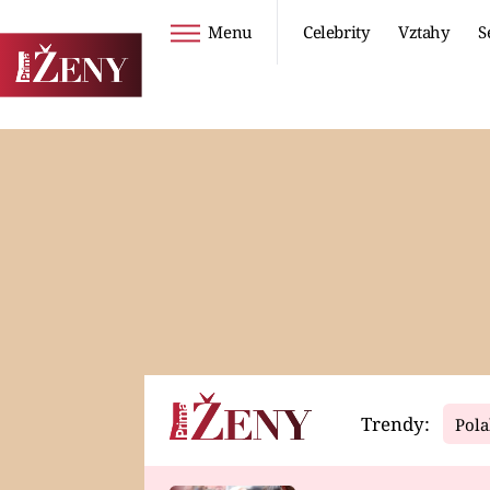
Menu
Celebrity
Vztahy
S
Seriály
Životní styl
ZOO
DIETY A HUBNUTÍ
PROSTŘENO!
CESTOVÁNÍ A
DOVOLENÁ
DUCH
ZDRAVÍ
Trendy:
Pola
Horoskopy
Video
ASTROČLÁNKY
SERIÁLY