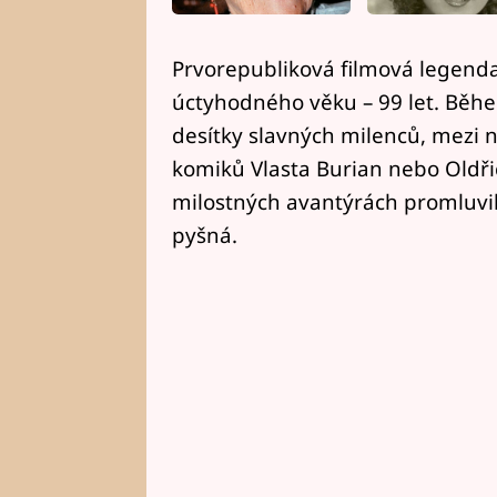
Prvorepubliková filmová legenda,
úctyhodného věku – 99 let. Běhe
desítky slavných milenců, mezi něž
komiků Vlasta Burian nebo Oldři
milostných avantýrách promluvil
pyšná.