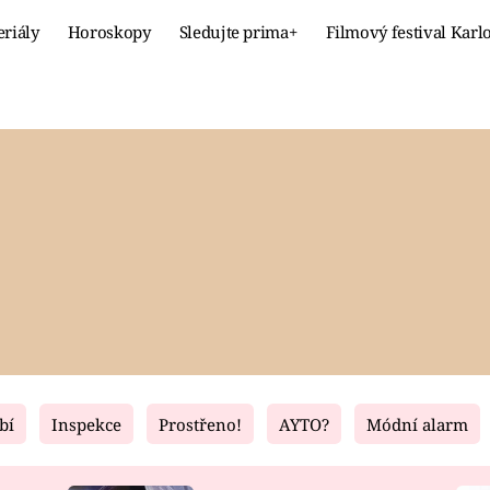
eriály
Horoskopy
Sledujte prima+
Filmový festival Karl
Celebrity
Recept
MÓDA A KRÁSA
HLAVNÍ JÍ
VZTAHY A SEX
SLADKÉ
PRIMA MAMINKA
ZDRAVÉ
bí
Inspekce
Prostřeno!
AYTO?
Módní alarm
Fresh
Living
RECEPTY
BYDLENÍ