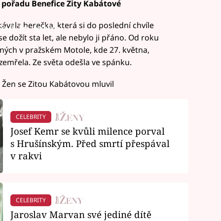
v pořadu Benefice Zity Kabátové
íkávala herečka, která si do poslední chvíle
led to fetch
 dožít sta let, ale nebylo ji přáno. Od roku
ných v pražském Motole, kde 27. května,
zemřela. Ze světa odešla ve spánku.
 Žen se Zitou Kabátovou mluvil
CELEBRITY
Josef Kemr se kvůli milence porval
s Hrušínským. Před smrtí přespával
v rakvi
CELEBRITY
Jaroslav Marvan své jediné dítě