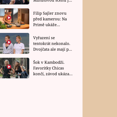
bez dubla
Filip Sajler znovu
před kamerou: Na
Primě ukáže
poctivou kuchyni i
rychlé recepty
Vyřazení se
tentokrát nekonalo.
Dvojčata ale mají po
uzavření třetí etapy
závodu nůž na krku
Šok v Kambodži.
Favoritky Chicas
končí, závod ukázal
svou nejtvrdší tvář