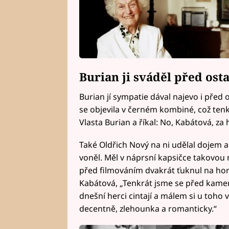
Burian ji sváděl před ost
Burian jí sympatie dával najevo i před
se objevila v černém kombiné, což tenk
Vlasta Burian a říkal: No, Kabátová, za 
Také Oldřich Nový na ni udělal dojem a 
voněl. Měl v náprsní kapsičce takovou 
před filmováním dvakrát ťuknul na horn
Kabátová, „Tenkrát jsme se před kamero
dnešní herci cintají a málem si u toho 
decentně, zlehounka a romanticky.“