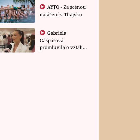
AYTO - Za scénou
natáčení v Thajsku
Gabriela
Gášpárová
promluvila o vztahu
a zakládání rodiny