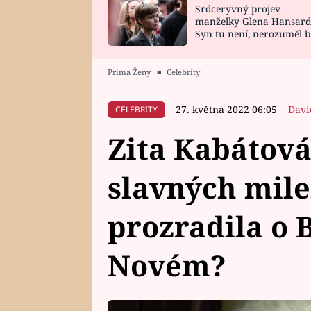
Srdceryvný projev
SNÁŘ
CELEBRITY
manželky Glena Hansard
Syn tu není, nerozuměl b
HOROSKOP NA
VAŘENÍ
tomu, vysvětlila
ROK 2023
Prima Ženy
■
Celebrity
27. května 2022 06:05
Davi
CELEBRITY
Zita Kabátová
slavných mile
prozradila o 
Novém?