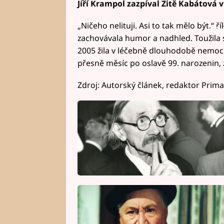
Jíří Krampol zazpíval Zitě Kabátová 
„Ničeho nelituji. Asi to tak mělo být,“ ř
Fai
zachovávala humor a nadhled. Toužila se
2005 žila v léčebně dlouhodobě nemoc
přesně měsíc po oslavě 99. narozenin, 
Zdroj: Autorský článek, redaktor Prima