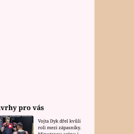
vrhy pro vás
Vojta Dyk dřel kvůli
roli mezi zápasníky.
Minutovou scénu jel