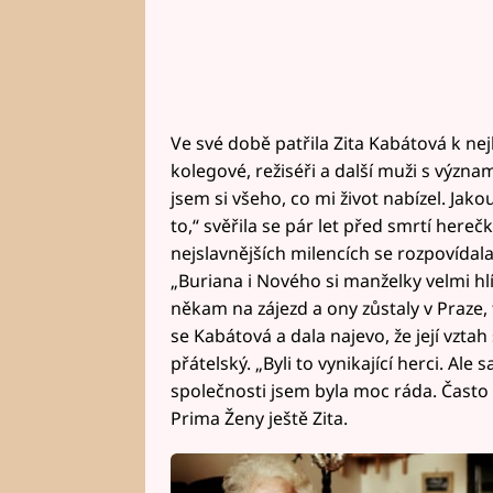
Ve své době patřila Zita Kabátová k ne
kolegové, režiséři a další muži s výz
jsem si všeho, co mi život nabízel. Jako
to,“ svěřila se pár let před smrtí here
nejslavnějších milencích se rozpovídal
„Buriana i Nového si manželky velmi hlí
někam na zájezd a ony zůstaly v Praze, 
se Kabátová a dala najevo, že její vzta
přátelský. „Byli to vynikající herci. Ale
společnosti jsem byla moc ráda. Často
Prima Ženy ještě Zita.