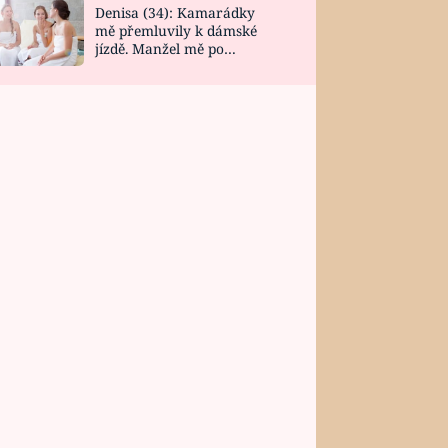
Denisa (34): Kamarádky
mě přemluvily k dámské
jízdě. Manžel mě po
návratu zaskočil