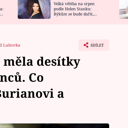
Velká věštba na srpen
NOVINKY
ZAHRADA
a:
podle Helen Stanku:
y
Býkům se bude dařit,
VIDEORECEPTY
DESIGN
Vodnáře čeká jízda
d Laštovka
SDÍLET
 měla desítky
nců. Co
Burianovi a