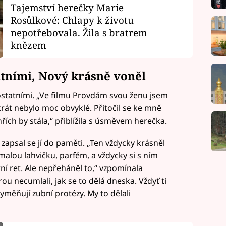
Tajemství herečky Marie
Rosůlkové: Chlapy k životu
nepotřebovala. Žila s bratrem
knězem
atními, Nový krásně voněl
 ostatními. „Ve filmu Provdám svou ženu jsem
rát nebylo moc obvyklé. Přitočil se ke mně
hřích by stála,“ přiblížila s úsměvem herečka.
zapsal se jí do paměti. „Ten vždycky krásněl
malou lahvičku, parfém, a vždycky si s ním
í ret. Ale nepřeháněl to,“ vzpomínala
u necumlali, jak se to dělá dneska. Vždyť ti
vyměňují zubní protézy. My to dělali