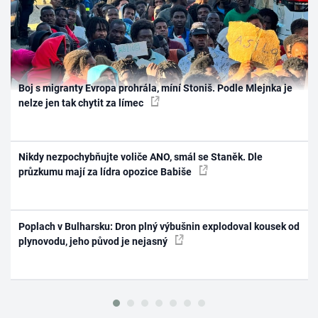
Boj s migranty Evropa prohrála, míní Stoniš. Podle Mlejnka je
nelze jen tak chytit za límec
Nikdy nezpochybňujte voliče ANO, smál se Staněk. Dle
průzkumu mají za lídra opozice Babiše
Poplach v Bulharsku: Dron plný výbušnin explodoval kousek od
plynovodu, jeho původ je nejasný