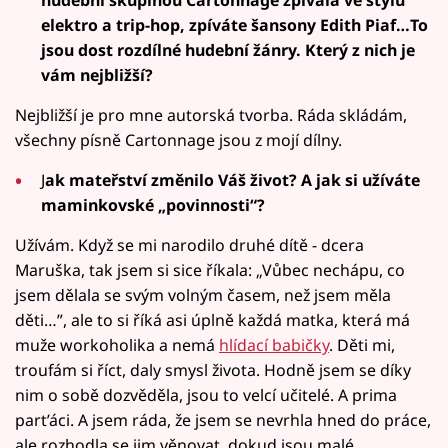
elektro a trip-hop, zpíváte šansony Edith Piaf…To
jsou dost rozdílné hudební žánry. Který z nich je
vám nejbližší?
Nejbližší je pro mne autorská tvorba. Ráda skládám,
všechny písně Cartonnage jsou z mojí dílny.
J
ak mateřství změnilo Váš život? A jak si užíváte
maminkovské „povinnosti“?
Užívám. Když se mi narodilo druhé dítě - dcera
Maruška, tak jsem si sice říkala: „Vůbec nechápu, co
jsem dělala se svým volným časem, než jsem měla
děti…”, ale to si říká asi úplně každá matka, která má
muže workoholika a nemá
hlídací babičky
. Děti mi,
troufám si říct, daly smysl života. Hodně jsem se díky
nim o sobě dozvěděla, jsou to velcí učitelé. A prima
part’áci. A jsem ráda, že jsem se nevrhla hned do práce,
ale rozhodla se jim věnovat, dokud jsou malé.