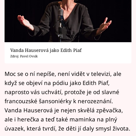
Horoskopy
Sledujte prima+
Filmový festival Karlovy Vary
Pořady
Vanda Hauserová jako Edith Piaf
Zdroj: Pavel Ovsík
Mámy sobě
Moc se o ní nepíše, není vidět v televizi, ale
Přihlášení
když se objeví na pódiu jako Edith Piaf,
naprosto vás uchvátí, protože je od slavné
francouzské šansoniérky k nerozeznání.
Sledujte nás
Vanda Hauserová je nejen skvělá zpěvačka,
ale i herečka a teď také maminka na plný
úvazek, která tvrdí, že děti jí daly smysl života.