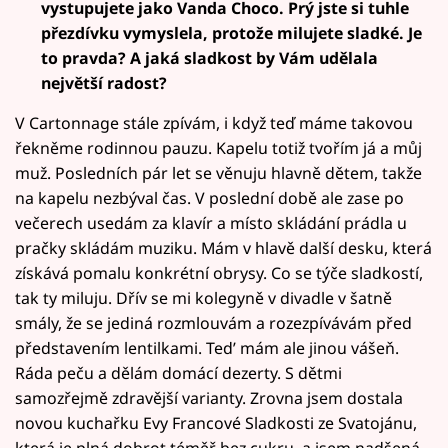
vystupujete jako Vanda Choco. Prý jste si tuhle
přezdívku vymyslela, protože milujete sladké. Je
to pravda? A jaká sladkost by Vám udělala
největší radost?
V Cartonnage stále zpívám, i když teď máme takovou
řekněme rodinnou pauzu. Kapelu totiž tvořím já a můj
muž. Posledních pár let se věnuju hlavně dětem, takže
na kapelu nezbýval čas. V poslední době ale zase po
večerech usedám za klavír a místo skládání prádla u
pračky skládám muziku. Mám v hlavě další desku, která
získává pomalu konkrétní obrysy. Co se týče sladkostí,
tak ty miluju. Dřív se mi kolegyně v divadle v šatně
smály, že se jediná rozmlouvám a rozezpívávám před
představením lentilkami. Ted’ mám ale jinou vášeň.
Ráda peču a dělám domácí dezerty. S dětmi
samozřejmě zdravější varianty. Zrovna jsem dostala
novou kuchařku Evy Francové Sladkosti ze Svatojánu,
která je plná dobrot téměř bez cukru, a jsem nadšená.