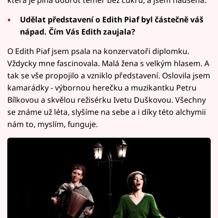
Udělat představení o Edith Piaf byl částečně váš
nápad. Čím Vás Edith zaujala?
O Edith Piaf jsem psala na konzervatoři diplomku.
Vždycky mne fascinovala. Malá žena s velkým hlasem. A
tak se vše propojilo a vzniklo představení. Oslovila jsem
kamarádky - výbornou herečku a muzikantku Petru
Bílkovou a skvělou režisérku Ivetu Duškovou. Všechny
se známe už léta, slyšíme na sebe a i díky této alchymii
nám to, myslím, funguje.