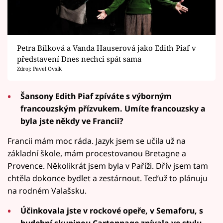
Petra Bílková a Vanda Hauserová jako Edith Piaf v
představení Dnes nechci spát sama
Zdroj: Pavel Ovsík
Šansony Edith Piaf zpíváte s výborným
francouzským přízvukem. Umíte francouzsky a
byla jste někdy ve Francii?
Francii mám moc ráda. Jazyk jsem se učila už na
základní škole, mám procestovanou Bretagne a
Provence. Několikrát jsem byla v Paříži. Dřív jsem tam
chtěla dokonce bydlet a zestárnout. Ted’už to plánuju
na rodném Valašsku.
Účinkovala jste v rockové opeře, v Semaforu, s
hudební skupinou Cartonnage zpívala ve stylu