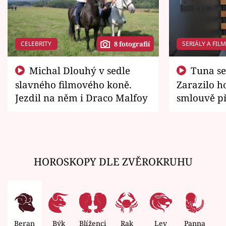
CELEBRITY
SERIÁLY A FIL
8 fotografií
Michal Dlouhý v sedle
Tuna se chtěl vrátit domů.
slavného filmového koně.
Zarazilo ho
Jezdil na něm i Draco Malfoy
smlouvě př
zemřít
HOROSKOPY DLE ZVĚROKRUHU
Beran
Býk
Blíženci
Rak
Lev
Panna
V