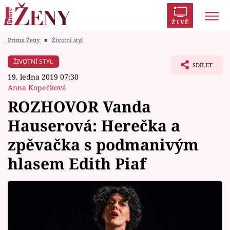
ŽIVĚ
Prima Ženy
■
Životní styl
Trendy:
Polabí
Inspekce
Prostřeno!
AYTO?
ŽIVOTNÍ STYL
SDÍLET
Módní alarm
Zrádci
Proměny
19. ledna 2019 07:30
Anna Kopečková
ROZHOVOR Vanda
Hauserová: Herečka a
Témata
zpěvačka s podmanivým
Celebrity
hlasem Edith Piaf
Vztahy
Seriály