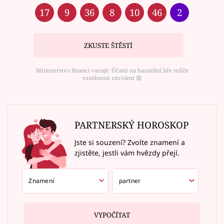
17
9
36
8
10
46
2
ZKUSTE ŠTĚSTÍ
Ministerstvo financí varuje: Účastí na hazardní hře může
vzniknout závislost ⑱
PARTNERSKÝ HOROSKOP
Jste si souzení? Zvolte znamení a
zjistěte, jestli vám hvězdy přejí.
VYPOČÍTAT