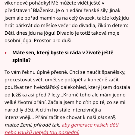
víkendové pohádky! Mě můžete vidět ještě v
představení BlaŽenka. Je o hledání ženské síly. Jinak
jsem ale pořád maminka na celý úvazek, takže když jdu
hrát párkrát do měsíce večer do divadla, říkám dětem:
Děti, dnes jdu na jógu! Divadlo je totiž taková moje
osobní jóga. Prostor pro duši.
Máte sen, který byste si ráda v životě ještě
splnila?
To vám řeknu úplně přesně. Chci se naučit španělsky,
procestovat svět, umět se potápět a konečně začít
používat ten hvězdářský dalekohled, který jsem dostala
od Ježíška asi před 7 lety…Kromě toho ale mám jedno
velké životní přání. Začala jsem ho cítit po té, co se mi
narodily děti. A cítím ho stále intenzivněji a
intenzivněji… Přání začít se chovat k naši
planetě,
matce Zemi, přírodě tak,
aby generace našich dětí
nebo vnuků nebyla tou poslední.