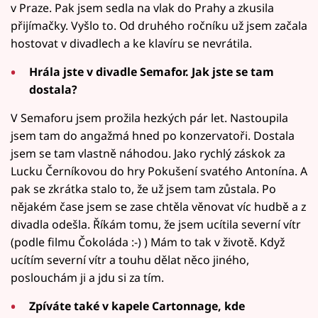
v Praze. Pak jsem sedla na vlak do Prahy a zkusila
přijímačky. Vyšlo to. Od druhého ročníku už jsem začala
hostovat v divadlech a ke klavíru se nevrátila.
Hrála jste v divadle Semafor. Jak jste se tam
dostala?
V Semaforu jsem prožila hezkých pár let. Nastoupila
jsem tam do angažmá hned po konzervatoři. Dostala
jsem se tam vlastně náhodou. Jako rychlý záskok za
Lucku Černíkovou do hry Pokušení svatého Antonína. A
pak se zkrátka stalo to, že už jsem tam zůstala. Po
nějakém čase jsem se zase chtěla věnovat víc hudbě a z
divadla odešla. Říkám tomu, že jsem ucítila severní vítr
(podle filmu Čokoláda :-) ) Mám to tak v životě. Když
ucítím severní vítr a touhu dělat něco jiného,
poslouchám ji a jdu si za tím.
Zpíváte také v kapele Cartonnage, kde