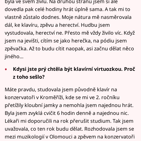
byla ve svém živlu. Na druhou stranu jsem si ale
dovedla pak celé hodiny hrát úplně sama. A tak mi to
vlastně zůstalo dodnes. Moje nátura mě nasměrovala
dál, ke klavíru, zpěvu a herectví. Hudbu jsem
vystudovala, herectví ne. Přesto mě vždy živilo víc. Když
jsem na jevišti, cítím se jako herečka, na pódiu jsem
zpěvačka. Až to budu cítit naopak, asi začnu dělat něco
jiného…
Kdysi jste prý chtěla být klavírní virtuozkou. Proč
z toho sešlo?
Máte pravdu, studovala jsem původně klavír na
konzervatoři v Kroměříži, kde se mi ve 2. ročníku
přetížily kloubní jamky a nemohla jsem najednou hrát.
Byla jsem zvyklá cvičit 6 hodin denně a najednou nic.
Lékaři mi doporučili na rok přerušit studium. Tak jsem
uvažovala, co ten rok budu dělat. Rozhodovala jsem se
mezi muzikologií v Olomouci a zpěvem na konzervatoři