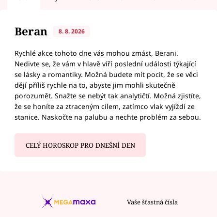
Beran
8. 8. 2026
Rychlé akce tohoto dne vás mohou zmást, Berani.
Nedivte se, že vám v hlavě víří poslední události týkající
se lásky a romantiky. Možná budete mít pocit, že se věci
dějí příliš rychle na to, abyste jim mohli skutečně
porozumět. Snažte se nebýt tak analytičtí. Možná zjistíte,
že se honíte za ztraceným cílem, zatímco vlak vyjíždí ze
stanice. Naskočte na palubu a nechte problém za sebou.
CELÝ HOROSKOP PRO DNEŠNÍ DEN
Vaše šťastná čísla