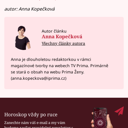
autor: Anna Kopečková
Autor článku
Anna Kopečková
Všechny články autora
Anna je dlouholetou redaktorkou v rámci
magazínové tvorby na webech TV Prima. Primárně
se stará o obsah na webu Prima Ženy.
(anna.kopeckova@iprima.cz)
Horoskop vždy po ruce
Zanechte nám váš e-mail a my vám
budeme zasílat pravidelný newsletter s