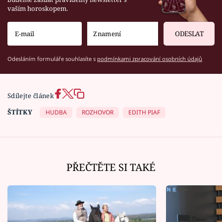
vaším horoskopem.
ODESLAT
Odesláním formuláře souhlasíte s
podmínkami zpracování osobních údajů
Sdílejte článek
ŠTÍTKY
HUDBA
ROZHOVOR
EDITH PIAF
PŘEČTĚTE SI TAKÉ