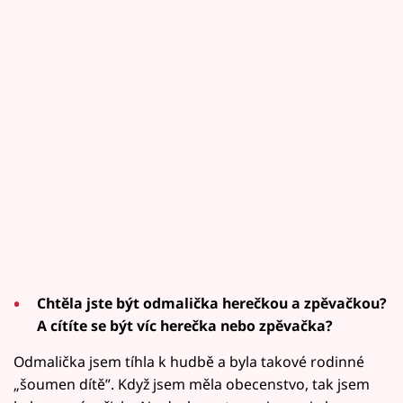
Chtěla jste být odmalička herečkou a zpěvačkou?
A cítíte se být víc herečka nebo zpěvačka?
Odmalička jsem tíhla k hudbě a byla takové rodinné
„šoumen dítě”. Když jsem měla obecenstvo, tak jsem