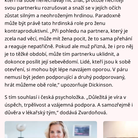
svou partnerku rozrušovat a snaží se v jejích očích
zůstat silným a neohroženým hrdinou. Paradoxně
může být právě tato hrdinská role pro ženu
kontraproduktivní. „Při pohledu na partnera, který je
zcela nad věcí, může mít žena pocit, že to sama přehání
a reaguje nepatřičně. Pokud ale muž přizná, že i pro něj
je to těžké období, může tím partnerku uklidnit, a
dokonce posílit její sebevědomí. Lidé, kteří jsou k sobě
otevření, si mohou být lépe navzájem oporou. V páru
nemusí být jeden podporující a druhý podporovaný,
hrát můžeme obě role,“ upozorňuje Dickinson.
S tím souhlasí i česká psycholožka. „Důležitá je víra v
úspěch, trpělivost a vzájemná podpora. A samozřejmě i
důvěra v lékařský tým,“ dodává Zvardoňová.