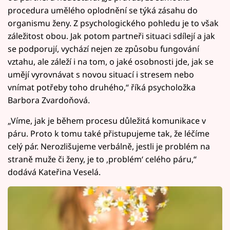
procedura umělého oplodnění se týká zásahu do
organismu ženy. Z psychologického pohledu je to však
záležitost obou. Jak potom partneři situaci sdílejí a jak
se podporují, vychází nejen ze způsobu fungování
vztahu, ale záleží i na tom, o jaké osobnosti jde, jak se
umějí vyrovnávat s novou situací i stresem nebo
vnímat potřeby toho druhého,“ říká psycholožka
Barbora Zvardoňová.
„Víme, jak je během procesu důležitá komunikace v
páru. Proto k tomu také přistupujeme tak, že léčíme
celý pár. Nerozlišujeme verbálně, jestli je problém na
straně muže či ženy, je to ‚problém‘ celého páru,“
dodává Kateřina Veselá.