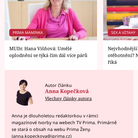
PRIMA MAMINKA
SEX A VZTAHY
MUDr. Hana Višňová: Umělé
Nejvhodnější
oplodnění se týká čím dál více párů
otěhotnění? N
říká
Autor článku
Anna Kopečková
Všechny články autora
Anna je dlouholetou redaktorkou v rámci
magazínové tvorby na webech TV Prima. Primárně
se stará o obsah na webu Prima Ženy.
(anna.kopeckova@iprima.cz)