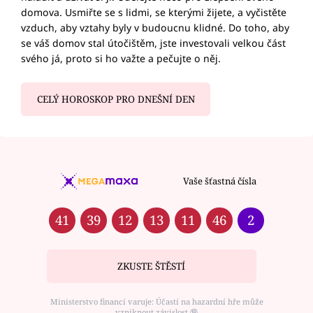
domova. Usmiřte se s lidmi, se kterými žijete, a vyčistěte
vzduch, aby vztahy byly v budoucnu klidné. Do toho, aby
se váš domov stal útočištěm, jste investovali velkou část
svého já, proto si ho važte a pečujte o něj.
CELÝ HOROSKOP PRO DNEŠNÍ DEN
Vaše šťastná čísla
41
39
12
13
11
46
2
ZKUSTE ŠTĚSTÍ
Ministerstvo financí varuje: Účastí na hazardní hře může
vzniknout závislost ⑱