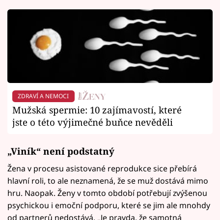
ZDRAVÍ A NEMOCI
Mužská spermie: 10 zajímavostí, které
jste o této výjimečné buňce nevěděli
„Viník“ není podstatný
Žena v procesu asistované reprodukce sice přebírá
hlavní roli, to ale neznamená, že se muž dostává mimo
hru. Naopak. Ženy v tomto období potřebují zvýšenou
psychickou i emoční podporu, které se jim ale mnohdy
od partnerů nedostává. „Je pravda, že samotná