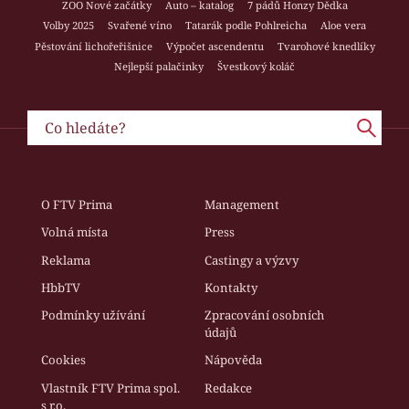
ZOO Nové začátky
Auto – katalog
7 pádů Honzy Dědka
Volby 2025
Svařené víno
Tatarák podle Pohlreicha
Aloe vera
Pěstování lichořeřišnice
Výpočet ascendentu
Tvarohové knedlíky
Nejlepší palačinky
Švestkový koláč
O FTV Prima
Management
Volná místa
Press
Reklama
Castingy a výzvy
HbbTV
Kontakty
Podmínky užívání
Zpracování osobních
údajů
Cookies
Nápověda
Vlastník FTV Prima spol.
Redakce
s r.o.