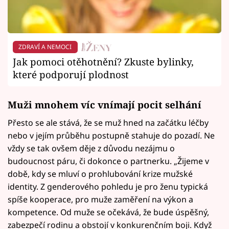
ZDRAVÍ A NEMOCI
Jak pomoci otěhotnění? Zkuste bylinky,
které podporují plodnost
Muži mnohem víc vnímají pocit selhání
Přesto se ale stává, že se muž hned na začátku léčby
nebo v jejím průběhu postupně stahuje do pozadí. Ne
vždy se tak ovšem děje z důvodu nezájmu o
budoucnost páru, či dokonce o partnerku. „Žijeme v
době, kdy se mluví o prohlubování krize mužské
identity. Z genderového pohledu je pro ženu typická
spíše kooperace, pro muže zaměření na výkon a
kompetence. Od muže se očekává, že bude úspěšný,
zabezpečí rodinu a obstojí v konkurenčním boji. Když