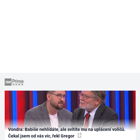
Vondra: Babiše nehlídáte, ale svítíte mu na uplácení voličů.
Čekal jsem od vás víc, řekl Gregor