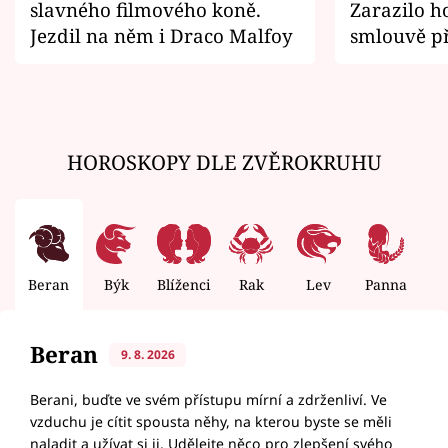
slavného filmového koně.
Zarazilo ho
Jezdil na něm i Draco Malfoy
smlouvě př
zemřít
HOROSKOPY DLE ZVĚROKRUHU
Beran
Býk
Blíženci
Rak
Lev
Panna
V
Beran
9. 8. 2026
Berani, buďte ve svém přístupu mírní a zdrženliví. Ve
vzduchu je cítit spousta něhy, na kterou byste se měli
naladit a užívat si ji. Udělejte něco pro zlepšení svého