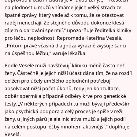
na plodnost u mužů vnímáme jejich velký strach ze
špatné zprávy, který vede až k tomu, že se otestovat
raději nenechají. Ze stejného důvodu dokonce klesá
zájem o darování spermií,“ upozorňuje ředitelka kliniky
pro léčbu neplodnosti Repromeda Kateřina Veselá.
„Přitom právě včasná diagnóza výrazně zvyšuje šanci
na úspěšnou léčbu,“ varuje lékařka.
Podle Veselé muži navštěvují kliniku méně často než
ženy. Částečně je jejich nižší účast dána tím, že na rozdíl
od žen pro účely umělého oplodnění potřebují
absolvovat nižší počet úkonů, tedy jen konzultace,
odběr spermií a případně odběry krve pro genetické
testy. „V některých případech tu muži bývají především
jako psychická podpora a celý proces je spíše v režii
ženy, u jiných párů je ale iniciativa mužů a jejich podíl
na celém postupu léčby mnohem aktivnější,“ doplňuje
Veselá.