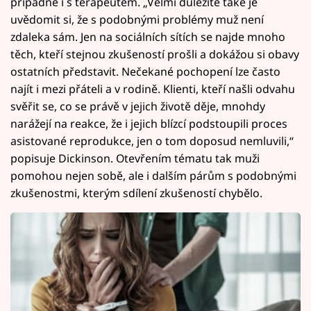
případně i s terapeutem. „Velmi důležité také je
uvědomit si, že s podobnými problémy muž není
zdaleka sám. Jen na sociálních sítích se najde mnoho
těch, kteří stejnou zkušeností prošli a dokážou si obavy
ostatních představit. Nečekané pochopení lze často
najít i mezi přáteli a v rodině. Klienti, kteří našli odvahu
svěřit se, co se právě v jejich životě děje, mnohdy
narážejí na reakce, že i jejich blízcí podstoupili proces
asistované reprodukce, jen o tom doposud nemluvili,“
popisuje Dickinson. Otevřením tématu tak muži
pomohou nejen sobě, ale i dalším párům s podobnými
zkušenostmi, kterým sdílení zkušeností chybělo.