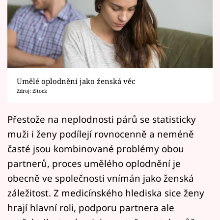
Horoskopy
Sledujte prima+
Filmový festival Karlovy Vary
Pořady
Umělé oplodnění jako ženská věc
Zdroj: iStock
Mámy sobě
Přestože na neplodnosti párů se statisticky
Přihlášení
muži i ženy podílejí rovnocenně a neméně
časté jsou kombinované problémy obou
partnerů, proces umělého oplodnění je
Sledujte nás
obecně ve společnosti vnímán jako ženská
záležitost. Z medicínského hlediska sice ženy
hrají hlavní roli, podporu partnera ale