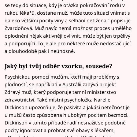
se tedy do situace, kdy je otázka pokračování rodu v
rukou lékařů, dostane muž, může tuto situaci vnímat s
daleko většími pocity viny a selhání než žena,“ popisuje
Zvardoňová. Muž navíc nemá možnost proces umělého
oplodnění nějak aktivněji ovlivnit, může být jen trpělivý
a podporující. To je ale pro některé muže nedostačující
a dlouhodobě pak i neúnosné.
Jaký byl tvůj odběr vzorku, sousede?
Psychickou pomocí mužům, kteří mají problémy s
plodností, se například v Austrálii zabývá projekt
Zdravý muž, který podporuje tamní ministerstvo
zdravotnictví. Také místní psycholožka Narelle
Dickinson upozorňuje, že pasivita a jakási netečnost je
u mužů často způsobena hlubokým pocitem bezmoci.
Dickinson v tomto případě radí nesnažit se podobné
pocity ignorovat a probrat své obavy s lékařem,