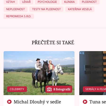
VZTAH
LÉKAŘ
PSYCHOLOGIE
KLINIKA
PLODNOST
NEPLODNOST
TESTY NA PLODNOST
KATEŘINA VESELÁ
REPROMEDA S.R.O.
PŘEČTĚTE SI TAKÉ
CELEBRITY
SERIÁLY A FIL
8 fotografií
Michal Dlouhý v sedle
Tuna se chtěl vrátit domů.