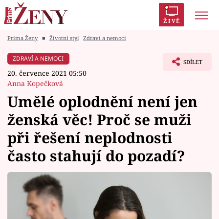
ŽIVĚ
Prima Ženy
■
Životní styl
Zdraví a nemoci
Trendy:
Polabí
Inspekce
Prostřeno!
AYTO?
ZDRAVÍ A NEMOCI
SDÍLET
Módní alarm
Zrádci
Proměny
20. července 2021 05:50
Anna Kopečková
Umělé oplodnění není jen
ženská věc! Proč se muži
Témata
při řešení neplodnosti
Celebrity
často stahují do pozadí?
Vztahy
Seriály