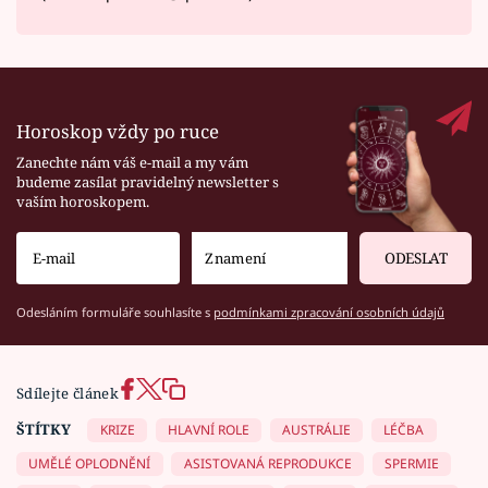
Horoskop vždy po ruce
Zanechte nám váš e-mail a my vám
budeme zasílat pravidelný newsletter s
vaším horoskopem.
ODESLAT
Odesláním formuláře souhlasíte s
podmínkami zpracování osobních údajů
Sdílejte článek
ŠTÍTKY
KRIZE
HLAVNÍ ROLE
AUSTRÁLIE
LÉČBA
UMĚLÉ OPLODNĚNÍ
ASISTOVANÁ REPRODUKCE
SPERMIE