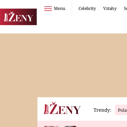
Menu
Celebrity
Vztahy
S
Seriály
Životní styl
ZOO
DIETY A HUBNUTÍ
PROSTŘENO!
CESTOVÁNÍ A
DOVOLENÁ
DUCH
ZDRAVÍ
Trendy:
Pola
Horoskopy
Video
ASTROČLÁNKY
SERIÁLY