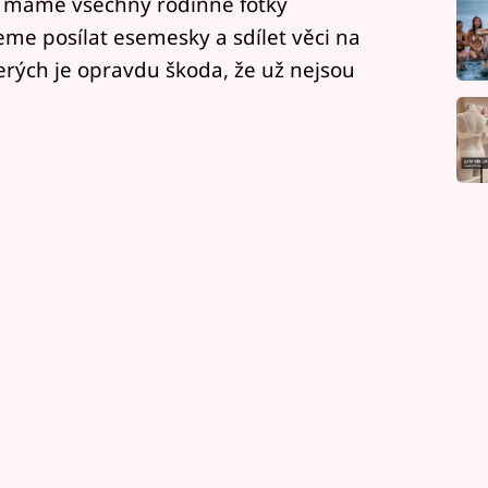
e máme všechny rodinné fotky
eme posílat esemesky a sdílet věci na
terých je opravdu škoda, že už nejsou