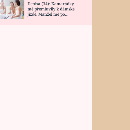
Denisa (34): Kamarádky
mě přemluvily k dámské
jízdě. Manžel mě po
návratu zaskočil