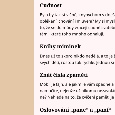
Cudnost
Bylo by tak strašné, kdybychom v dnešn
oblékání, chování i mluvení? My si mys
to, že se do módy vracejí cudné svateb
těmi, které toho mnoho odhalují.
Knihy miminek
Dnes už to skoro nikdo nedělá, a to je 
svých dětí, rostou tak rychle. Jednou 
Znát čísla zpaměti
Mobil je fajn, ale jakmile vám spadne 
namočíte, nejenže už nikomu nezavoláte
ne? Nehledě na to, že cvičení paměti je
Oslovování „pane“ a „paní“