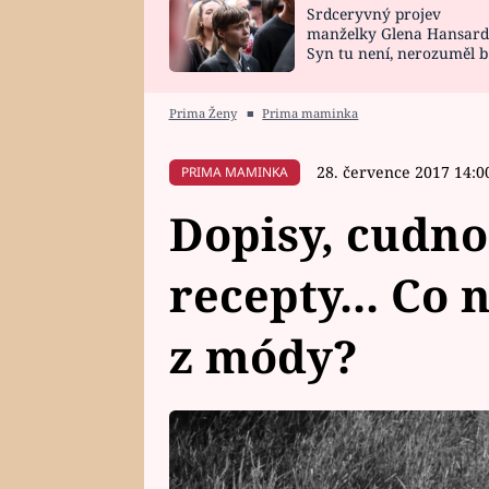
Srdceryvný projev
SNÁŘ
CELEBRITY
manželky Glena Hansard
Syn tu není, nerozuměl b
HOROSKOP NA
VAŘENÍ
tomu, vysvětlila
ROK 2023
Prima Ženy
■
Prima maminka
28. července 2017 14:0
PRIMA MAMINKA
Dopisy, cudno
recepty... Co 
z módy?