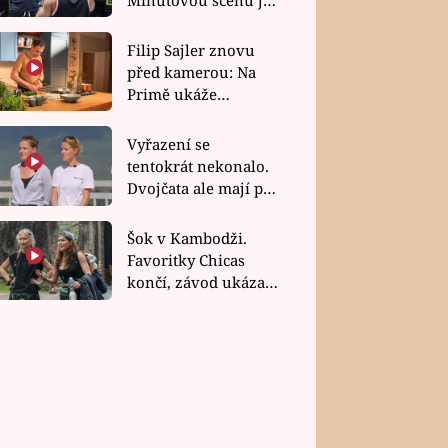
bez dubla
Filip Sajler znovu
před kamerou: Na
Primě ukáže
poctivou kuchyni i
rychlé recepty
Vyřazení se
tentokrát nekonalo.
Dvojčata ale mají po
uzavření třetí etapy
závodu nůž na krku
Šok v Kambodži.
Favoritky Chicas
končí, závod ukázal
svou nejtvrdší tvář