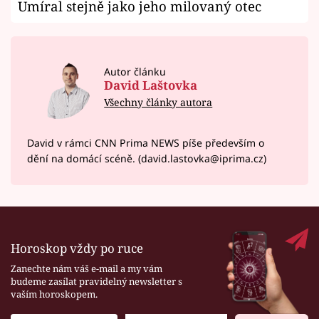
Umíral stejně jako jeho milovaný otec
Autor článku
David Laštovka
Všechny články autora
David v rámci CNN Prima NEWS píše především o
dění na domácí scéně. (david.lastovka@iprima.cz)
Horoskop vždy po ruce
Zanechte nám váš e-mail a my vám
budeme zasílat pravidelný newsletter s
vaším horoskopem.