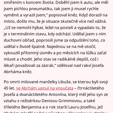
smířením s koncem života. Doběhl jsem k autu, ale měl
jsem píchlou pneumatiku, tak jsem ji musel rychle
vyměnit a vyrazil jsem,“ popisoval kněz. Když dorazil na
místo, došlo mu, že je situace skutečně více než vážná.
„Už se nemohl hýbat, ležel na posteli a vypadalo to, že
je v terminálním stavu, kdy odchází. Udělal jsem s ním
duchovní obřad, poprosili jsme za odpuštění toho, co
udělal v životě špatně. Najednou se na mě otočil,
vykouzlil přítomný úsměv a po měsících na lůžku začal
mluvit a chodit. Jeho stav se radikálně zlepšil, což i
lékaři považovali za zázrak,“ sděloval nad rakví Josefa
Abrháma kněz.
Po smrti milované manželky Libuše, se kterou byli svoji
45 let,
se Abrhám upnul na vnoučata
– čtrnáctiletého
Josefa a dvanáctiletého Antonína, který měl jeho syn ze
vztahu s režisérkou Denisou Grimmovou, a také
tříletého Benjamina a o rok starší Lauru Josefínu, jež