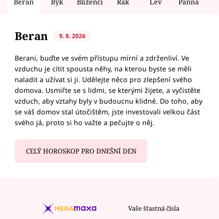
Beran
Býk
Blíženci
Rak
Lev
Panna
V
Beran
9. 8. 2026
Berani, buďte ve svém přístupu mírní a zdrženliví. Ve
vzduchu je cítit spousta něhy, na kterou byste se měli
naladit a užívat si ji. Udělejte něco pro zlepšení svého
domova. Usmiřte se s lidmi, se kterými žijete, a vyčistěte
vzduch, aby vztahy byly v budoucnu klidné. Do toho, aby
se váš domov stal útočištěm, jste investovali velkou část
svého já, proto si ho važte a pečujte o něj.
CELÝ HOROSKOP PRO DNEŠNÍ DEN
Vaše šťastná čísla