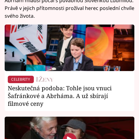
Abrhám mladší počal s půvabnou Slovenkou Ludmilou.
Právě v jejich přítomnosti prožíval herec poslední chvíle
svého života.
CELEBRITY
Neskutečná podoba: Tohle jsou vnuci
Šafránkové a Abrháma. A už sbírají
filmové ceny