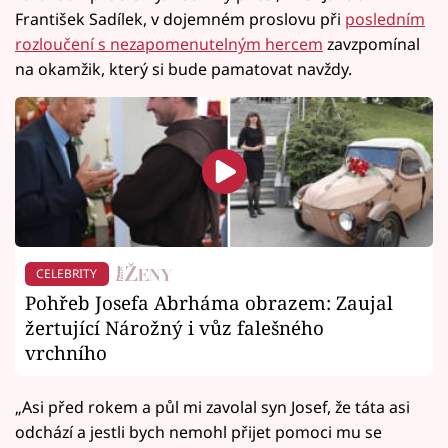
František Sadílek, v dojemném proslovu při
posledním
rozloučení s nezapomenutelným hercem
zavzpomínal
na okamžik, který si bude pamatovat navždy.
CELEBRITY
Pohřeb Josefa Abrháma obrazem: Zaujal
žertující Nárožný i vůz falešného
vrchního
„Asi před rokem a půl mi zavolal syn Josef, že táta asi
odchází a jestli bych nemohl přijet pomoci mu se