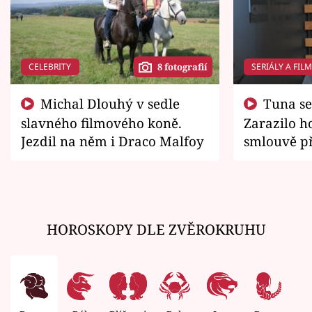
CELEBRITY
SERIÁLY A FIL
8 fotografií
Michal Dlouhý v sedle
Tuna se chtěl vrátit domů.
slavného filmového koně.
Zarazilo ho
Jezdil na něm i Draco Malfoy
smlouvě př
zemřít
HOROSKOPY DLE ZVĚROKRUHU