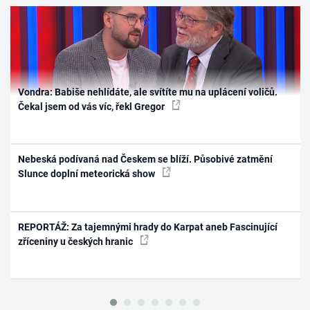
Vondra: Babiše nehlídáte, ale svítíte mu na uplácení voličů.
Čekal jsem od vás víc, řekl Gregor
Nebeská podívaná nad Českem se blíží. Působivé zatmění
Slunce doplní meteorická show
REPORTÁŽ: Za tajemnými hrady do Karpat aneb Fascinující
zříceniny u českých hranic