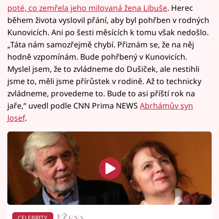
poté, co zemřela jeho milovaná žena Libuše
. Herec
během života vyslovil přání, aby byl pohřben v rodných
Kunovicích. Ani po šesti měsících k tomu však nedošlo.
„Táta nám samozřejmě chybí. Přiznám se, že na něj
hodně vzpomínám. Bude pohřbený v Kunovicích.
Myslel jsem, že to zvládneme do Dušiček, ale nestihli
jsme to, měli jsme přírůstek v rodině. Až to technicky
zvládneme, provedeme to. Bude to asi příští rok na
jaře,“ uvedl podle CNN Prima NEWS
Abrhámův syn
Josef
.
CELEBRITY