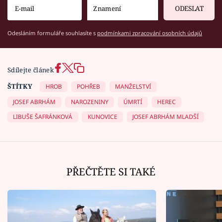
ODESLAT
Odesláním formuláře souhlasíte s
podmínkami zpracování osobních údajů
Sdílejte článek
ŠTÍTKY
HROB
POHŘEB
MANŽELSTVÍ
JOSEF ABRHÁM
NAROZENINY
ÚMRTÍ
HEREC
LIBUŠE ŠAFRÁNKOVÁ
KUNOVICE
JOSEF ABRHÁM MLADŠÍ
PŘEČTĚTE SI TAKÉ