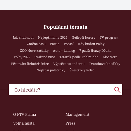
Populární témata
Jak zhubnout
Nejlepší filmy 2024
Nejlepší horory
TV program
Změna času
Partie
Počasí
Kdy budou volby
ZOO Nové začátky
Auto – katalog
7 pádů Honzy Dědka
Volby 2025
Svařené víno
Tatarák podle Pohlreicha
Aloe vera
Pěstování lichořeřišnice
Výpočet ascendentu
Tvarohové knedlíky
Nejlepší palačinky
Švestkový koláč
O FTV Prima
Management
Volná místa
Press