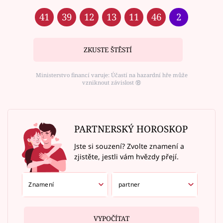
41
39
12
13
11
46
2
ZKUSTE ŠTĚSTÍ
Ministerstvo financí varuje: Účastí na hazardní hře může
vzniknout závislost ⑱
PARTNERSKÝ HOROSKOP
Jste si souzení? Zvolte znamení a
zjistěte, jestli vám hvězdy přejí.
VYPOČÍTAT