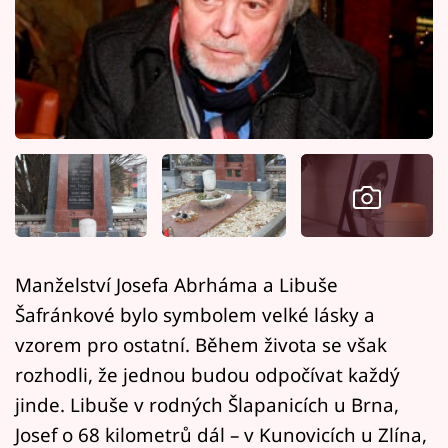
Horoskopy
Sledujte prima+
Filmový festival Karlovy Vary
Pořady
Mámy sobě
Přihlášení
Manželství Josefa Abrháma a Libuše
Šafránkové bylo symbolem velké lásky a
Sledujte nás
vzorem pro ostatní. Během života se však
rozhodli, že jednou budou odpočívat každý
jinde. Libuše v rodných Šlapanicích u Brna,
Josef o 68 kilometrů dál –⁠ v Kunovicích u Zlína,