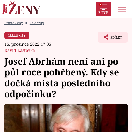
ŽIVĚ
Prima Ženy
■
Celebrity
Trendy:
Polabí
Inspekce
Prostřeno!
AYTO?
CELEBRITY
SDÍLET
Módní alarm
Zrádci
Proměny
15. prosince 2022 17:35
David Laštovka
Josef Abrhám není ani po
půl roce pohřbený. Kdy se
Témata
dočká místa posledního
Celebrity
odpočinku?
Vztahy
Seriály