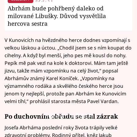
Abrhám bude pohřbený daleko od
milované Libušky. Důvod vysvětlila
hercova sestra
V Kunovicích na hvězdného herce dodnes vzpomínají s
velkou láskou a úctou. „Chodil jsem se s ním koupat do
cihelny. A když byl menší, jeho pes mě kousl do nohy.
Pepík mě pak vezl na kole k doktorovi. Mám tam ještě
jizvu, takže mám vzpomínku na celý život,“ popsal
Abrhámův známý Karel Koníček. „Vzpomínky na
významného rodáka a skvělého českého herce jsou
jenom ty nejlepší, protože pan Abrhám ke Kunovicím
velmi tíhl,“ prohlásil starosta města Pavel Vardan.
Failed to fetch
Po duchovním obřadu se stal zázrak
Josefa Abrháma poslední roky života trápily velké
zdravotní problémy. Rodinný přítel, kněz Jakub