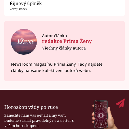
Říjnový úplněk
Zdroj: istock
Autor článku
redakce Prima Ženy
Všechny články autora
Newsroom magazínu Prima Ženy. Tady najdete
články napsané kolektivem autorů webu.
Horoskop vždy po ruce
Zanechte nám váš e-mail a my vám
budeme zasílat pravidelný newsletter s
vaším horoskopem.