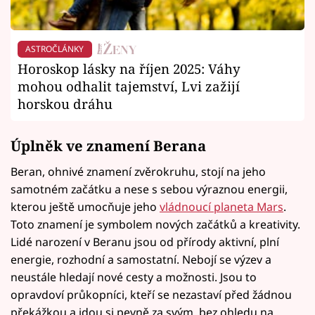
ASTROČLÁNKY
Horoskop lásky na říjen 2025: Váhy
mohou odhalit tajemství, Lvi zažijí
horskou dráhu
Úplněk ve znamení Berana
Beran, ohnivé znamení zvěrokruhu, stojí na jeho
samotném začátku a nese s sebou výraznou energii,
kterou ještě umocňuje jeho
vládnoucí planeta Mars
.
Toto znamení je symbolem nových začátků a kreativity.
Lidé narození v Beranu jsou od přírody aktivní, plní
energie, rozhodní a samostatní. Nebojí se výzev a
neustále hledají nové cesty a možnosti. Jsou to
opravdoví průkopníci, kteří se nezastaví před žádnou
překážkou a jdou si pevně za svým, bez ohledu na