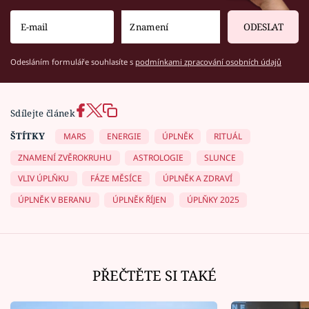
ODESLAT
Odesláním formuláře souhlasíte s
podmínkami zpracování osobních údajů
Sdílejte článek
ŠTÍTKY
MARS
ENERGIE
ÚPLNĚK
RITUÁL
ZNAMENÍ ZVĚROKRUHU
ASTROLOGIE
SLUNCE
VLIV ÚPLŇKU
FÁZE MĚSÍCE
ÚPLNĚK A ZDRAVÍ
ÚPLNĚK V BERANU
ÚPLNĚK ŘÍJEN
ÚPLŇKY 2025
PŘEČTĚTE SI TAKÉ