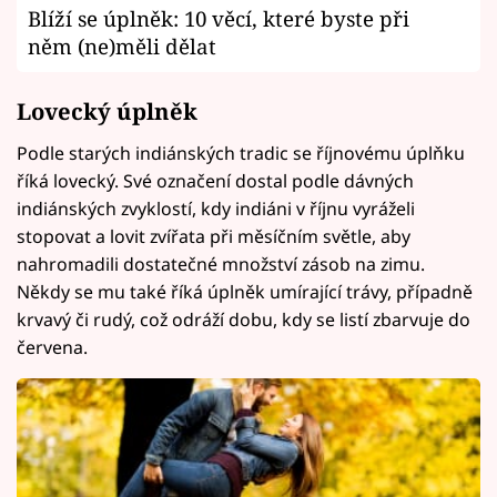
Blíží se úplněk: 10 věcí, které byste při
něm (ne)měli dělat
Lovecký úplněk
Podle starých indiánských tradic se říjnovému úplňku
říká lovecký. Své označení dostal podle dávných
indiánských zvyklostí, kdy indiáni v říjnu vyráželi
stopovat a lovit zvířata při měsíčním světle, aby
nahromadili dostatečné množství zásob na zimu.
Někdy se mu také říká úplněk umírající trávy, případně
krvavý či rudý, což odráží dobu, kdy se listí zbarvuje do
červena.