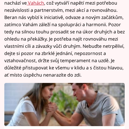
nachází ve
Vahách
, což vytváří napětí mezi potřebou
nezávislosti a partnerstvím, mezi akcí a rovnováhou.
Beran nás vybízí k iniciativě, odvaze a novým začátkům,
zatímco Vahám záleží na spolupráci a harmonii. Pozor
tedy na silnou touhu prosadit se na úkor druhých a bez
ohledu na překážky. Je potřeba najít rovnováhu mezi
vlastními cíli a závazky vůči druhým. Nebuďte netrpěliví,
dejte si pozor na zbrklé jednání, nepozornost a
vztahovačnost, držte svůj temperament na uzdě. Je
důležité přistupovat ke všemu v klidu a s čistou hlavou,
ať místo úspěchu nenarazíte do zdi.