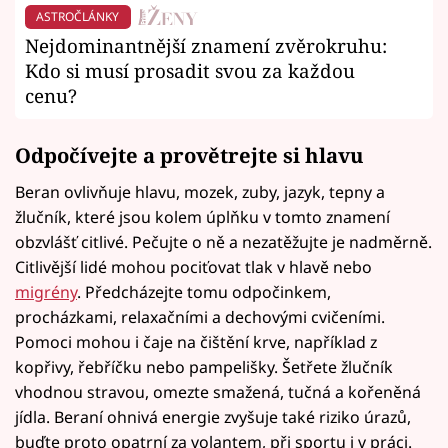
ASTROČLÁNKY
Nejdominantnější znamení zvěrokruhu:
Kdo si musí prosadit svou za každou
cenu?
Odpočívejte a provětrejte si hlavu
Beran ovlivňuje hlavu, mozek, zuby, jazyk, tepny a
žlučník, které jsou kolem úplňku v tomto znamení
obzvlášť citlivé. Pečujte o ně a nezatěžujte je nadměrně.
Citlivější lidé mohou pociťovat tlak v hlavě nebo
migrény
. Předcházejte tomu odpočinkem,
procházkami, relaxačními a dechovými cvičeními.
Pomoci mohou i čaje na čištění krve, například z
kopřivy, řebříčku nebo pampelišky. Šetřete žlučník
vhodnou stravou, omezte smažená, tučná a kořeněná
jídla. Beraní ohnivá energie zvyšuje také riziko úrazů,
buďte proto opatrní za volantem, při sportu i v práci.