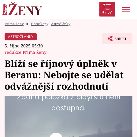
ŽIVĚ
Prima Ženy
■
Horoskopy
Astročlánky
Trendy:
Polabí
Inspekce
Prostřeno!
AYTO?
ASTROČLÁNKY
SDÍLET
Módní alarm
Zrádci
Proměny
5. října 2025 05:30
redakce Prima Ženy
Blíží se říjnový úplněk v
Beranu: Nebojte se udělat
Témata
odvážnější rozhodnutí
Celebrity
Žádná položka z playlistu není
Říjnový úplněk zvaný lovecký bude tentokrát
dostupná.
Vztahy
ovlivněn ohnivým, energickým a
Seriály
sebevědomým znamením Berana a bude
nabitý silnou energií. Kdy přesně nastane a