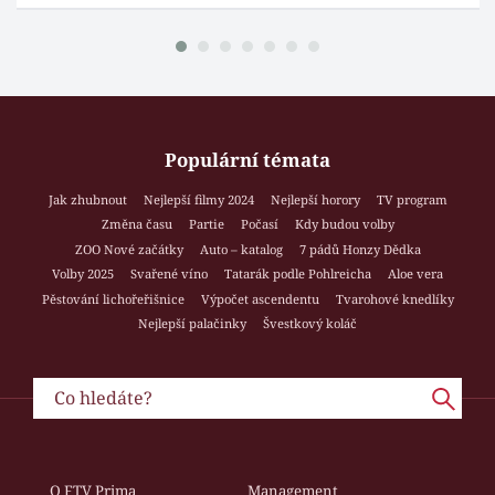
Populární témata
Jak zhubnout
Nejlepší filmy 2024
Nejlepší horory
TV program
Změna času
Partie
Počasí
Kdy budou volby
ZOO Nové začátky
Auto – katalog
7 pádů Honzy Dědka
Volby 2025
Svařené víno
Tatarák podle Pohlreicha
Aloe vera
Pěstování lichořeřišnice
Výpočet ascendentu
Tvarohové knedlíky
Nejlepší palačinky
Švestkový koláč
O FTV Prima
Management