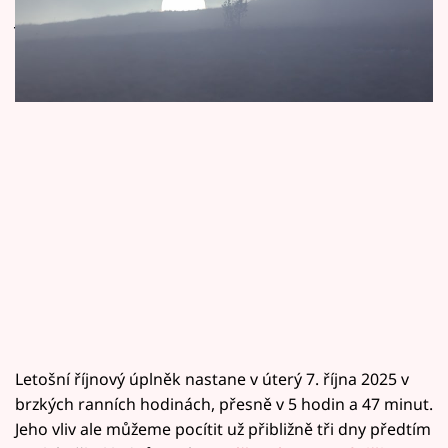
Horoskopy
jak nás může ovlivnit?
Sledujte prima+
Filmový festival Karlovy Vary
Pořady
Mámy sobě
Přihlášení
Sledujte nás
Letošní říjnový úplněk nastane v úterý 7. října 2025 v
brzkých ranních hodinách, přesně v 5 hodin a 47 minut.
Jeho vliv ale můžeme pocítit už přibližně tři dny předtím