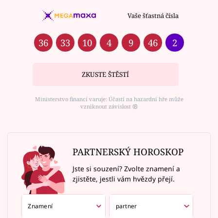
Vaše šťastná čísla
36
33
10
4
9
46
2
ZKUSTE ŠTĚSTÍ
Ministerstvo financí varuje: Účastí na hazardní hře může
vzniknout závislost ⑱
PARTNERSKÝ HOROSKOP
Jste si souzení? Zvolte znamení a
zjistěte, jestli vám hvězdy přejí.