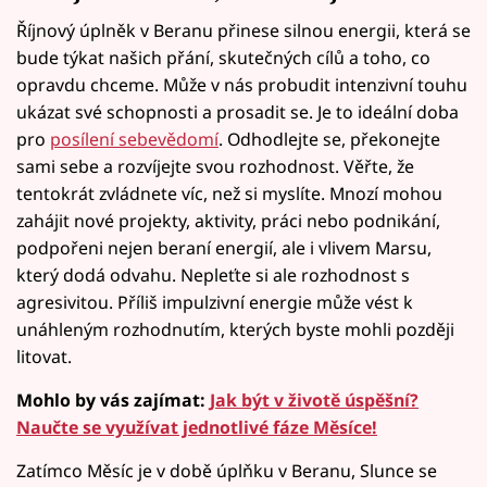
Říjnový úplněk v Beranu přinese silnou energii, která se
bude týkat našich přání, skutečných cílů a toho, co
opravdu chceme. Může v nás probudit intenzivní touhu
ukázat své schopnosti a prosadit se. Je to ideální doba
pro
posílení sebevědomí
. Odhodlejte se, překonejte
sami sebe a rozvíjejte svou rozhodnost. Věřte, že
tentokrát zvládnete víc, než si myslíte. Mnozí mohou
zahájit nové projekty, aktivity, práci nebo podnikání,
podpořeni nejen beraní energií, ale i vlivem Marsu,
který dodá odvahu. Nepleťte si ale rozhodnost s
agresivitou. Příliš impulzivní energie může vést k
unáhleným rozhodnutím, kterých byste mohli později
litovat.
Mohlo by vás zajímat:
Jak být v životě úspěšní?
Naučte se využívat jednotlivé fáze Měsíce!
Zatímco Měsíc je v době úplňku v Beranu, Slunce se