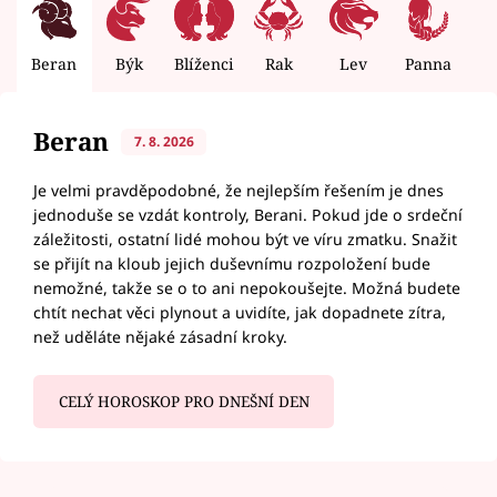
Beran
Býk
Blíženci
Rak
Lev
Panna
V
Beran
7. 8. 2026
Je velmi pravděpodobné, že nejlepším řešením je dnes
jednoduše se vzdát kontroly, Berani. Pokud jde o srdeční
záležitosti, ostatní lidé mohou být ve víru zmatku. Snažit
se přijít na kloub jejich duševnímu rozpoložení bude
nemožné, takže se o to ani nepokoušejte. Možná budete
chtít nechat věci plynout a uvidíte, jak dopadnete zítra,
než uděláte nějaké zásadní kroky.
CELÝ HOROSKOP PRO DNEŠNÍ DEN