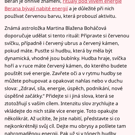
Beran je ohnivé znamení,
rituály pod vlivem energie
Berana bývají nabité energií
a je důležité při nich
používat červenou barvu, která probouzí aktivitu.
Známá astroložka Martina Blažena Boháčová
doporučuje udělat si tento rituál: Připravte si červenou
svíčku, případně i červený ubrus a červený kámen,
pokud máte. Pusťte si hudbu, která by měla být
dynamická, vhodné jsou bubínky. Hudba hraje, svíčka
hoří a v ruce máte červený kámen, do kterého budete
pouštět své energie. Zavřete oči a v rytmu hudby se
můžete pohupovat a opakovat nahlas nebo v duchu
slova: „Zdraví, síla, energie, úspěch, podnikání, nové
úspěšné začátky.“ Přidejte si i jiná slova, která se
ztotožňují s vaším cílem. Intenzitu slov zrychlujte a
vkládejte do nich stále více energie. Toto opakujte
několikrát. Až ucítíte, že jste nabití, představte si co
nejkonkrétněji svůj cíl. Dejte mu obrysy a pošlete tam
nahromaděnou energii. Pak už si v tónech hudby