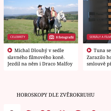
CELEBRITY
SERIÁLY A FIL
8 fotografií
Michal Dlouhý v sedle
Tuna se chtěl vrátit domů.
slavného filmového koně.
Zarazilo ho
Jezdil na něm i Draco Malfoy
smlouvě př
zemřít
HOROSKOPY DLE ZVĚROKRUHU