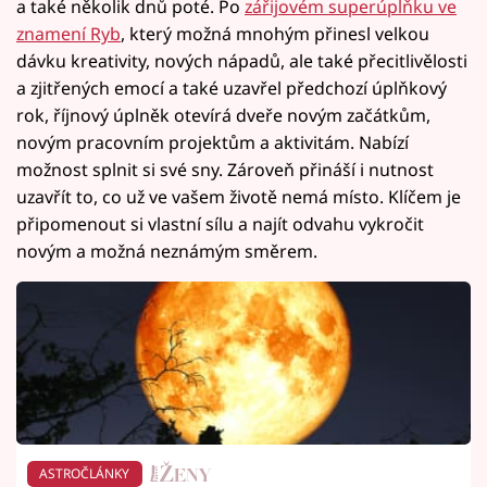
a také několik dnů poté. Po
zářijovém superúplňku ve
znamení Ryb
, který možná mnohým přinesl velkou
dávku kreativity, nových nápadů, ale také přecitlivělosti
a zjitřených emocí a také uzavřel předchozí úplňkový
rok, říjnový úplněk otevírá dveře novým začátkům,
novým pracovním projektům a aktivitám. Nabízí
možnost splnit si své sny. Zároveň přináší i nutnost
uzavřít to, co už ve vašem životě nemá místo. Klíčem je
připomenout si vlastní sílu a najít odvahu vykročit
novým a možná neznámým směrem.
ASTROČLÁNKY