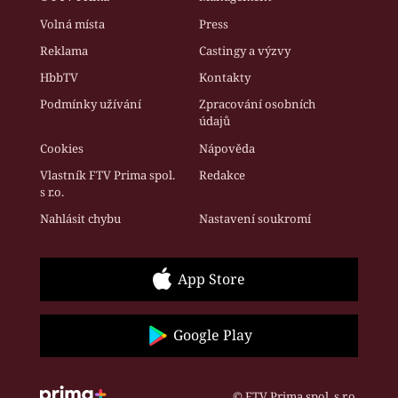
Volná místa
Press
Reklama
Castingy a výzvy
HbbTV
Kontakty
Podmínky užívání
Zpracování osobních
údajů
Cookies
Nápověda
Vlastník FTV Prima spol.
Redakce
s r.o.
Nahlásit chybu
Nastavení soukromí
App Store
Google Play
© FTV Prima spol. s r.o.