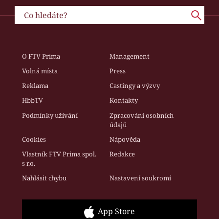
O FTV Prima
Management
Volná místa
Press
Reklama
Castingy a výzvy
HbbTV
Kontakty
Podmínky užívání
Zpracování osobních
údajů
Cookies
Nápověda
Vlastník FTV Prima spol.
Redakce
s r.o.
Nahlásit chybu
Nastavení soukromí
App Store