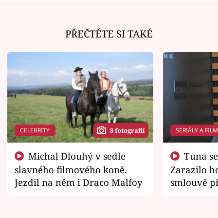
PŘEČTĚTE SI TAKÉ
CELEBRITY
SERIÁLY A FIL
8 fotografií
Michal Dlouhý v sedle
Tuna se chtěl vrátit domů.
slavného filmového koně.
Zarazilo ho
Jezdil na něm i Draco Malfoy
smlouvě př
zemřít