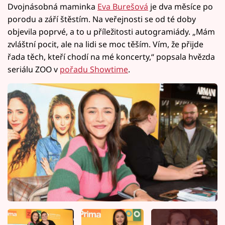
Dvojnásobná maminka
Eva Burešová
je dva měsíce po
porodu a září štěstím. Na veřejnosti se od té doby
objevila poprvé, a to u příležitosti autogramiády. „Mám
zvláštní pocit, ale na lidi se moc těším. Vím, že přijde
řada těch, kteří chodí na mé koncerty,“ popsala hvězda
seriálu ZOO v
pořadu Showtime
.