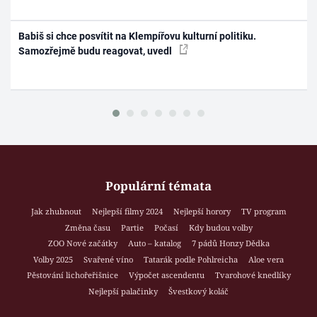
Babiš si chce posvítit na Klempířovu kulturní politiku.
Samozřejmě budu reagovat, uvedl
Populární témata
Jak zhubnout
Nejlepší filmy 2024
Nejlepší horory
TV program
Změna času
Partie
Počasí
Kdy budou volby
ZOO Nové začátky
Auto – katalog
7 pádů Honzy Dědka
Volby 2025
Svařené víno
Tatarák podle Pohlreicha
Aloe vera
Pěstování lichořeřišnice
Výpočet ascendentu
Tvarohové knedlíky
Nejlepší palačinky
Švestkový koláč