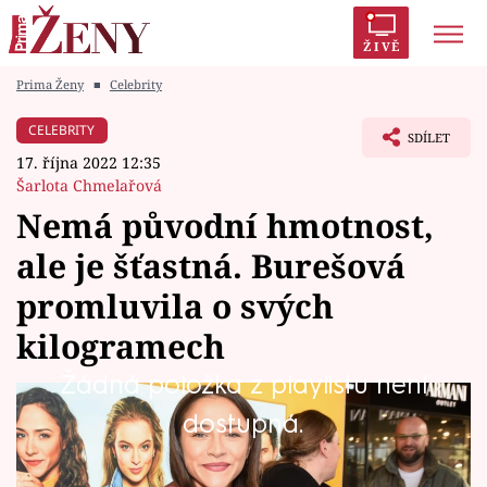
ŽIVĚ
Prima Ženy
■
Celebrity
Trendy:
Polabí
Inspekce
Prostřeno!
AYTO?
CELEBRITY
SDÍLET
Módní alarm
Zrádci
Proměny
17. října 2022 12:35
Šarlota Chmelařová
Nemá původní hmotnost,
ale je šťastná. Burešová
Témata
promluvila o svých
Celebrity
kilogramech
Žádná položka z playlistu není
Vztahy
Herečka Eva Burešová (29) nedávno přivedla
dostupná.
Seriály
na svět druhého syna Tristana Williama,
kterého má s přítelem, šéfkuchařem