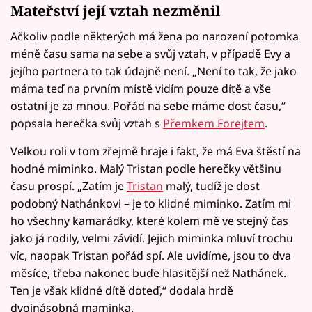
Mateřství její vztah nezměnil
Ačkoliv podle některých má žena po narození potomka
méně času sama na sebe a svůj vztah, v případě Evy a
jejího partnera to tak údajně není. „Není to tak, že jako
máma teď na prvním místě vidím pouze dítě a vše
ostatní je za mnou. Pořád na sebe máme dost času,“
popsala herečka svůj vztah s
Přemkem Forejtem
.
Velkou roli v tom zřejmě hraje i fakt, že má Eva štěstí na
hodné miminko. Malý Tristan podle herečky většinu
času prospí. „Zatím je
Tristan
malý, tudíž je dost
podobný Nathánkovi – je to klidné miminko. Zatím mi
ho všechny kamarádky, které kolem mě ve stejný čas
jako já rodily, velmi závidí. Jejich miminka mluví trochu
víc, naopak Tristan pořád spí. Ale uvidíme, jsou to dva
měsíce, třeba nakonec bude hlasitější než Nathánek.
Ten je však klidné dítě doteď,“ dodala hrdě
dvojnásobná maminka.