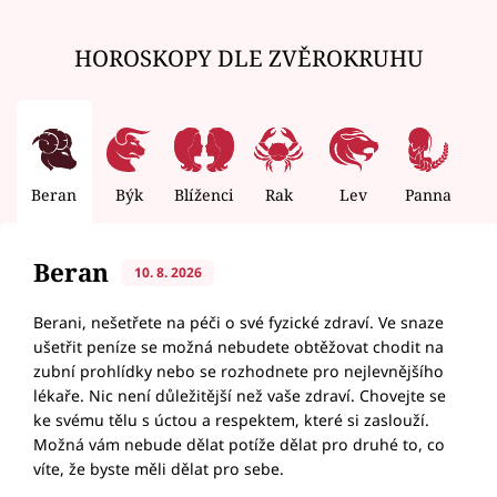
HOROSKOPY DLE ZVĚROKRUHU
Beran
Býk
Blíženci
Rak
Lev
Panna
V
Beran
10. 8. 2026
Berani, nešetřete na péči o své fyzické zdraví. Ve snaze
ušetřit peníze se možná nebudete obtěžovat chodit na
zubní prohlídky nebo se rozhodnete pro nejlevnějšího
lékaře. Nic není důležitější než vaše zdraví. Chovejte se
ke svému tělu s úctou a respektem, které si zaslouží.
Možná vám nebude dělat potíže dělat pro druhé to, co
víte, že byste měli dělat pro sebe.