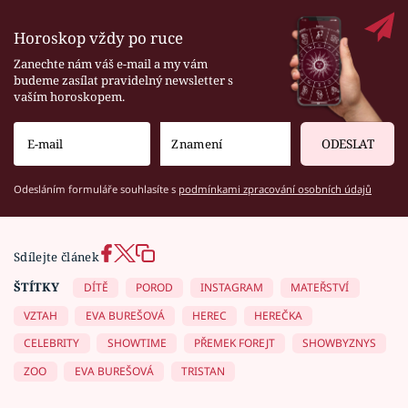
Horoskop vždy po ruce
Zanechte nám váš e-mail a my vám
budeme zasílat pravidelný newsletter s
vaším horoskopem.
ODESLAT
Odesláním formuláře souhlasíte s
podmínkami zpracování osobních údajů
Sdílejte článek
ŠTÍTKY
DÍTĚ
POROD
INSTAGRAM
MATEŘSTVÍ
VZTAH
EVA BUREŠOVÁ
HEREC
HEREČKA
CELEBRITY
SHOWTIME
PŘEMEK FOREJT
SHOWBYZNYS
ZOO
EVA BUREŠOVÁ
TRISTAN