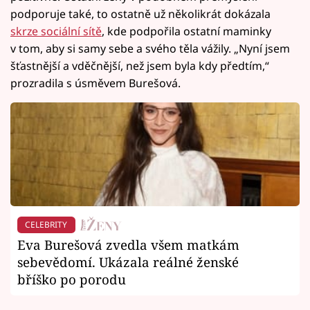
podporuje také, to ostatně už několikrát dokázala
skrze sociální sítě
, kde podpořila ostatní maminky
v tom, aby si samy sebe a svého těla vážily. „Nyní jsem
šťastnější a vděčnější, než jsem byla kdy předtím,“
prozradila s úsměvem Burešová.
CELEBRITY
Eva Burešová zvedla všem matkám
sebevědomí. Ukázala reálné ženské
bříško po porodu