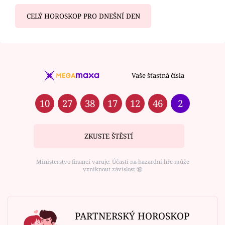
CELÝ HOROSKOP PRO DNEŠNÍ DEN
Vaše šťastná čísla
10
27
38
17
12
46
2
ZKUSTE ŠTĚSTÍ
Ministerstvo financí varuje: Účastí na hazardní hře může
vzniknout závislost ⑱
PARTNERSKÝ HOROSKOP