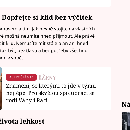
Dopřejte si klid bez výčitek
omovem a tím, jak pevně stojíte na vlastních
teré možná neumíte hned přijmout. Ale právě
t klid. Nemusíte mít stále plán ani hned
n tak být, bez tlaku a bez potřeby všechno
ami v sobě.
ASTROČLÁNKY
Znamení, se kterými to jde v týmu
nejlépe: Pro skvělou spolupráci se
rodí Váhy i Raci
Ná
života lehkost