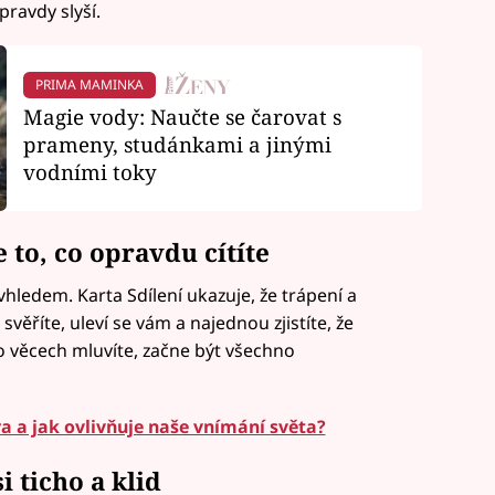
pravdy slyší.
PRIMA MAMINKA
Magie vody: Naučte se čarovat s
prameny, studánkami a jinými
vodními toky
e to, co opravdu cítíte
 vhledem. Karta Sdílení ukazuje, že trápení a
svěříte, uleví se vám a najednou zjistíte, že
 o věcech mluvíte, začne být všechno
ra a jak ovlivňuje naše vnímání světa?
 ticho a klid