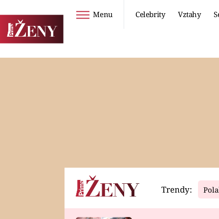
Menu
Celebrity
Vztahy
S
Seriály
Životní styl
ZOO
DIETY A HUBNUTÍ
PROSTŘENO!
CESTOVÁNÍ A
DOVOLENÁ
DUCH
ZDRAVÍ
Trendy:
Pola
Horoskopy
Video
ASTROČLÁNKY
SERIÁLY