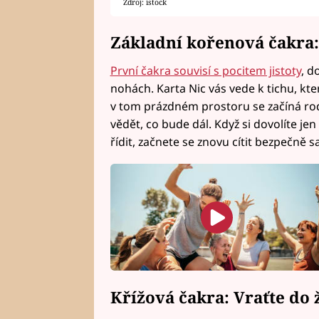
Zdroj: istock
Základní kořenová čakra: 
První čakra souvisí s pocitem jistoty
, d
nohách. Karta Nic vás vede k tichu, k
v tom prázdném prostoru se začíná rodi
vědět, co bude dál. Když si dovolíte je
řídit, začnete se znovu cítit bezpečně s
Křížová čakra: Vraťte do 