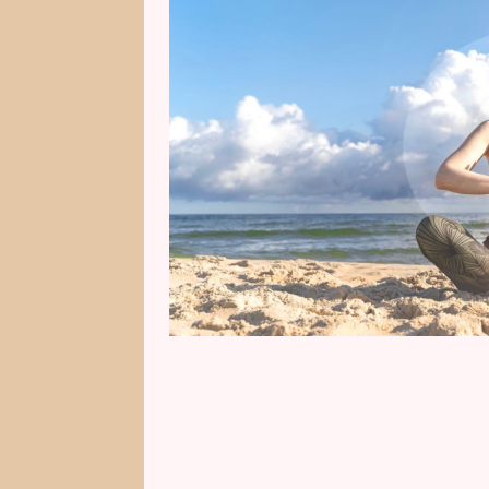
dokážete nechat minulost za se
upřímným citům. Nenechte se zm
spíš to, jak se při těch změnách 
tarot ještě prozradí?