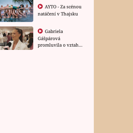
AYTO - Za scénou
natáčení v Thajsku
Gabriela
Gášpárová
promluvila o vztahu
a zakládání rodiny