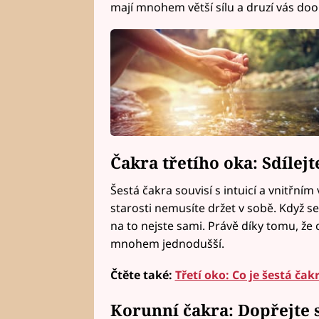
mají mnohem větší sílu a druzí vás doo
Čakra třetího oka: Sdílejt
Šestá čakra souvisí s intuicí a vnitřním
starosti nemusíte držet v sobě. Když se 
na to nejste sami. Právě díky tomu, že
mnohem jednodušší.
Čtěte také:
Třetí oko: Co je šestá čak
Korunní čakra: Dopřejte si