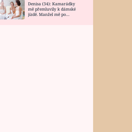
Denisa (34): Kamarádky
mě přemluvily k dámské
jízdě. Manžel mě po
návratu zaskočil