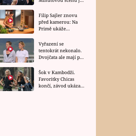
bez dubla
Filip Sajler znovu
před kamerou: Na
Primě ukáže
poctivou kuchyni i
rychlé recepty
Vyřazení se
tentokrát nekonalo.
Dvojčata ale mají po
uzavření třetí etapy
závodu nůž na krku
Šok v Kambodži.
Favoritky Chicas
končí, závod ukázal
svou nejtvrdší tvář