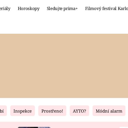
eriály
Horoskopy
Sledujte prima+
Filmový festival Karl
Celebrity
Recept
MÓDA A KRÁSA
HLAVNÍ JÍ
VZTAHY A SEX
SLADKÉ
PRIMA MAMINKA
ZDRAVÉ
bí
Inspekce
Prostřeno!
AYTO?
Módní alarm
Fresh
Living
RECEPTY
BYDLENÍ