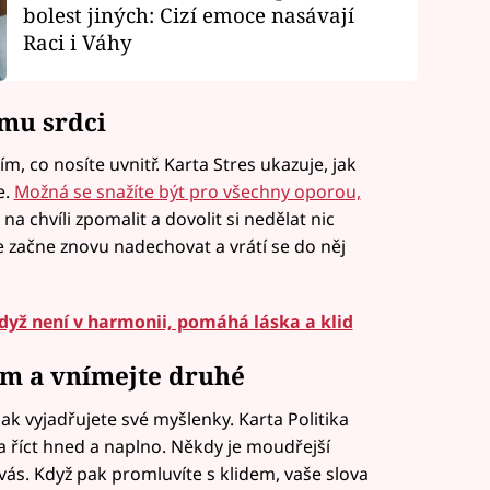
bolest jiných: Cizí emoce nasávají
Raci i Váhy
ému srdci
ím, co nosíte uvnitř. Karta Stres ukazuje, jak
e.
Možná se snažíte být pro všechny oporou,
a chvíli zpomalit a dovolit si nedělat nic
e začne znovu nadechovat a vrátí se do něj
dyž není v harmonii, pomáhá láska a klid
tem a vnímejte druhé
jak vyjadřujete své myšlenky. Karta Politika
a říct hned a naplno. Někdy je moudřejší
 vás. Když pak promluvíte s klidem, vaše slova