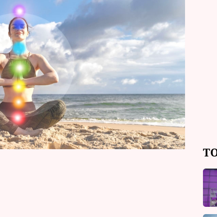
bou a otevřít se novým nápadům i
ást okolním zmatkem, ale sledujte
cítíte uvnitř. Co dalšího vám čakrový
TO