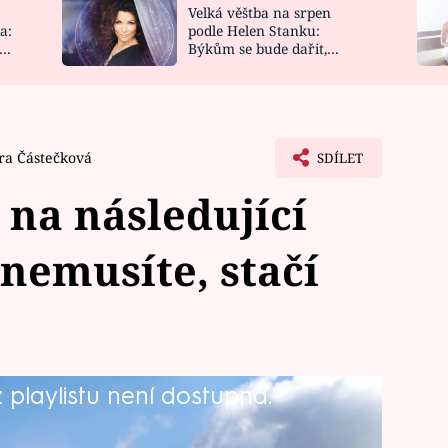
Velká věštba na srpen
NOVINKY
ZAHRADA
a:
podle Helen Stanku:
y
Býkům se bude dařit,
VIDEORECEPTY
DESIGN
Vodnáře čeká jízda
ra Částečková
SDÍLET
 na následující
 nemusíte, stačí
playlistu není dostupná.
u překvapit událostmi, které vám
Je to čas, kdy se ukáže, jestli