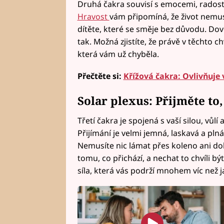
Druhá čakra souvisí s emocemi, radostí a
Hravost
vám připomíná, že život nemusí
dítěte, které se směje bez důvodu. Dovol
tak. Možná zjistíte, že právě v těchto c
která vám už chyběla.
Přečtěte si:
Křížová čakra: Ovlivňuje 
Solar plexus: Přijměte to,
Třetí čakra je spojená s vaší silou, vůlí
Přijímání je velmi jemná, laskavá a plná
Nemusíte nic lámat přes koleno ani dok
tomu, co přichází, a nechat to chvíli bý
síla, která vás podrží mnohem víc než j