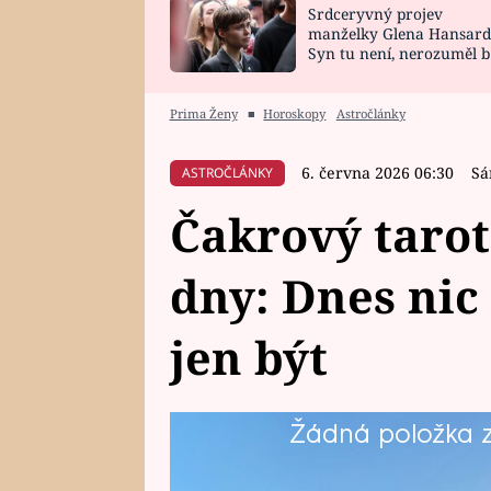
Srdceryvný projev
SNÁŘ
CELEBRITY
manželky Glena Hansard
Syn tu není, nerozuměl b
HOROSKOP NA
VAŘENÍ
tomu, vysvětlila
ROK 2023
Prima Ženy
■
Horoskopy
Astročlánky
6. června 2026 06:30
Sá
ASTROČLÁNKY
Čakrový tarot
dny: Dnes nic
jen být
Žádná položka z 
Dny, které jsou před vámi, moho
nakonec pomůžou najít nový směr. 