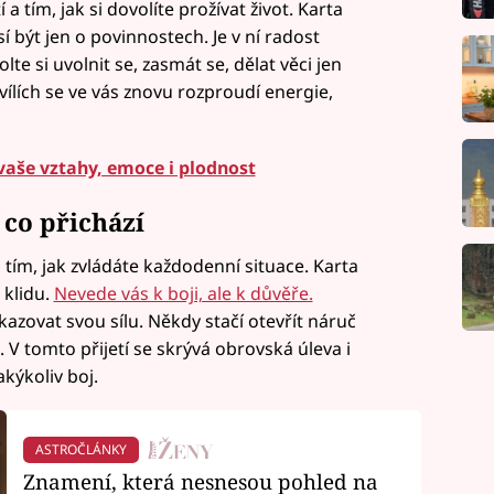
 tím, jak si dovolíte prožívat život. Karta
 být jen o povinnostech. Je v ní radost
te si uvolnit se, zasmát se, dělat věci jen
hvílích se ve vás znovu rozproudí energie,
vaše vztahy, emoce i plodnost
 co přichází
 a tím, jak zvládáte každodenní situace. Karta
 klidu.
Nevede vás k boji, ale k důvěře.
azovat svou sílu. Někdy stačí otevřít náruč
t. V tomto přijetí se skrývá obrovská úleva i
akýkoliv boj.
ASTROČLÁNKY
Znamení, která nesnesou pohled na