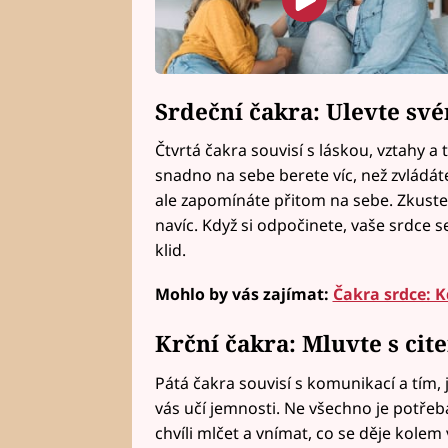
Srdeční čakra: Ulevte sv
Čtvrtá čakra souvisí s láskou, vztahy a t
snadno na sebe berete víc, než zvládát
ale zapomínáte přitom na sebe. Zkuste n
navíc. Když si odpočinete, vaše srdce s
klid.
Mohlo by vás zajímat:
Čakra srdce: K
Krční čakra: Mluvte s ci
Pátá čakra souvisí s komunikací a tím, 
vás učí jemnosti. Ne všechno je potřeb
chvíli mlčet a vnímat, co se děje kolem