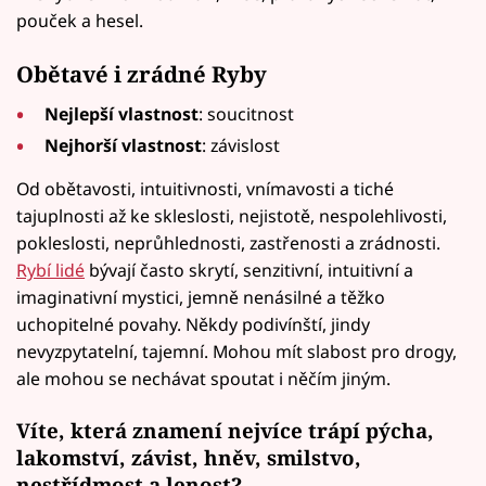
pouček a hesel.
Obětavé i zrádné Ryby
Nejlepší vlastnost
: soucitnost
Nejhorší vlastnost
: závislost
Od obětavosti, intuitivnosti, vnímavosti a tiché
tajuplnosti až ke skleslosti, nejistotě, nespolehlivosti,
pokleslosti, neprůhlednosti, zastřenosti a zrádnosti.
Rybí lidé
bývají často skrytí, senzitivní, intuitivní a
imaginativní mystici, jemně nenásilné a těžko
uchopitelné povahy. Někdy podivínští, jindy
nevyzpytatelní, tajemní. Mohou mít slabost pro drogy,
ale mohou se nechávat spoutat i něčím jiným.
Víte, která znamení nejvíce trápí pýcha,
lakomství, závist, hněv, smilstvo,
nestřídmost a lenost?