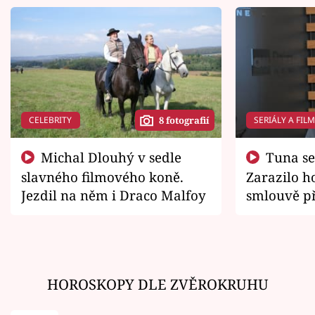
CELEBRITY
SERIÁLY A FIL
8 fotografií
Michal Dlouhý v sedle
Tuna se chtěl vrátit domů.
slavného filmového koně.
Zarazilo ho
Jezdil na něm i Draco Malfoy
smlouvě př
zemřít
HOROSKOPY DLE ZVĚROKRUHU