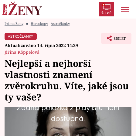
ŽIVĚ
Prima Ženy
■
Horoskopy
Astročlánky
Trendy:
Polabí
Inspekce
Prostřeno!
AYTO?
ASTROČLÁNKY
SDÍLET
Módní alarm
Zrádci
Proměny
Aktualizováno 14. října 2022 14:29
Jiřina Köppelová
Nejlepší a nejhorší
vlastnosti znamení
Témata
zvěrokruhu. Víte, jaké jsou
Celebrity
ty vaše?
Vztahy
Žádná položka z playlistu není
Každé znamení zvěrokruhu je podle astrologie
dostupná.
Seriály
spravedlivě obdařeno jak pozitivními, tak
negativními vlastnostmi. Žádné znamení není