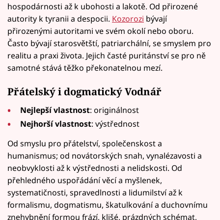
hospodárnosti až k ubohosti a lakotě. Od přirozené
autority k tyranii a despocii.
Kozorozi
bývají
přirozenými autoritami ve svém okolí nebo oboru.
Často bývají starosvětští, patriarchální, se smyslem pro
realitu a praxi života. Jejich časté puritánství se pro ně
samotné stává těžko překonatelnou mezí.
Přátelský i dogmatický Vodnář
Nejlepší vlastnost
: originálnost
Nejhorší vlastnost
: výstřednost
Od smyslu pro přátelství, společenskost a
humanismus; od novátorských snah, vynalézavosti a
neobvyklosti až k výstřednosti a nelidskosti. Od
přehledného uspořádání věcí a myšlenek,
systematičnosti, spravedlnosti a lidumilství až k
formalismu, dogmatismu, škatulkování a duchovnímu
znehybnění formou frází, klišé, prázdných schémat,