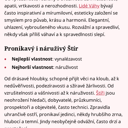
apatii, vrtkavosti a nerozhodnosti.
Lidé Váhy
bývají
často inspirativní a mírumilovní, esteticky založení se
smyslem pro půvab, krásu a harmonii. Elegantní,
uhlazení, vybroušeného vkusu. Rozvážní a spravedliví,
někdy však příliš váhaví a k spravedlnosti slepí.
Pronikavý i náruživý Štír
Nejlepší vlastnost
: vynalézavost
Nejhorší vlastnost
: náruživost
Od drásavé hloubky, schopné přijít věci na kloub, až k
nedůvěřivosti, podezíravosti a sžíravé žárlivosti. Od
vzrušitelnosti a vášnivosti až k náruživosti.
Štíři
jsou
neohrožení hledači, dobyvatelé, průzkumníci,
prospektoři a objevitelé, často technici. Zpravidla
uhrančivě ostří, pronikaví jedinci, někdy hrubšího zrna,
hlubocí a temní. Jindy neobyčejně odvážní, často drzí a