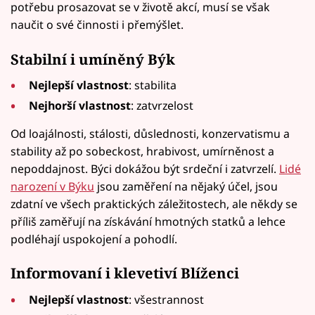
potřebu prosazovat se v životě akcí, musí se však
naučit o své činnosti i přemýšlet.
Stabilní i umíněný Býk
Nejlepší vlastnost
: stabilita
Nejhorší vlastnost
: zatvrzelost
Od loajálnosti, stálosti, důslednosti, konzervatismu a
stability až po sobeckost, hrabivost, umírněnost a
nepoddajnost. Býci dokážou být srdeční i zatvrzelí.
Lidé
narození v Býku
jsou zaměření na nějaký účel, jsou
zdatní ve všech praktických záležitostech, ale někdy se
příliš zaměřují na získávání hmotných statků a lehce
podléhají uspokojení a pohodlí.
Informovaní i klevetiví Blíženci
Nejlepší vlastnost
: všestrannost