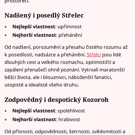
prostořecí.
Nadšený i posedlý Střelec
Nejlepší vlastnost
: upřímnost
Nejhorší vlastnost
: přehánění
Od nadšení, porozumění a přesahu čistého rozumu až
k posedlosti, nadsázce a přehánění.
Střelci
jsou lidé
dlouhých cest a velkého rozmachu, optimističtí a
zapálení přenašeči ohně poznání. Vytrvalí maratonští
běžci života, ale i blouznivci, náboženští fanatici,
utopisté a idealisté všeho druhu.
Zodpovědný i despotický Kozoroh
Nejlepší vlastnost
: spolehlivost
Nejhorší vlastnost
: hrabivost
Od přísnosti, odpovědnosti, šetrnosti, svědomitosti a