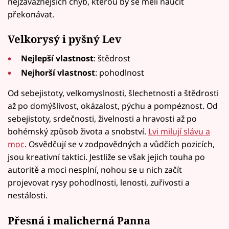
nejzávažnějších chyb, kterou by se měli naučit
překonávat.
Velkorysý i pyšný Lev
Nejlepší vlastnost
: štědrost
Nejhorší vlastnost
: pohodlnost
Od sebejistoty, velkomyslnosti, šlechetnosti a štědrosti
až po domýšlivost, okázalost, pýchu a pompéznost. Od
sebejistoty, srdečnosti, živelnosti a hravosti až po
bohémský způsob života a snobství.
Lvi milují slávu a
moc
. Osvědčují se v zodpovědných a vůdčích pozicích,
jsou kreativní taktici. Jestliže se však jejich touha po
autoritě a moci nesplní, nohou se u nich začít
projevovat rysy pohodlnosti, lenosti, zuřivosti a
nestálosti.
Přesná i malicherná Panna