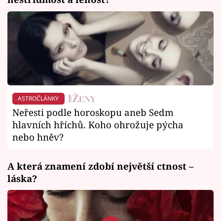
ASTROČLÁNKY
Neřesti podle horoskopu aneb Sedm
hlavních hříchů. Koho ohrožuje pýcha
nebo hněv?
A která znamení zdobí největší ctnost –
láska?