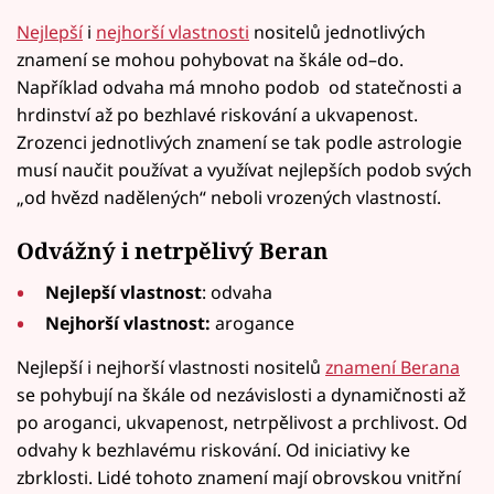
Nejlepší
i
nejhorší vlastnosti
nositelů jednotlivých
znamení se mohou pohybovat na škále od–do.
Například odvaha má mnoho podob od statečnosti a
hrdinství až po bezhlavé riskování a ukvapenost.
Zrozenci jednotlivých znamení se tak podle astrologie
musí naučit používat a využívat nejlepších podob svých
„od hvězd nadělených“ neboli vrozených vlastností.
Odvážný i netrpělivý Beran
Nejlepší vlastnost
: odvaha
Nejhorší vlastnost:
arogance
Nejlepší i nejhorší vlastnosti nositelů
znamení Berana
se pohybují na škále od nezávislosti a dynamičnosti až
po aroganci, ukvapenost, netrpělivost a prchlivost. Od
odvahy k bezhlavému riskování. Od iniciativy ke
zbrklosti. Lidé tohoto znamení mají obrovskou vnitřní