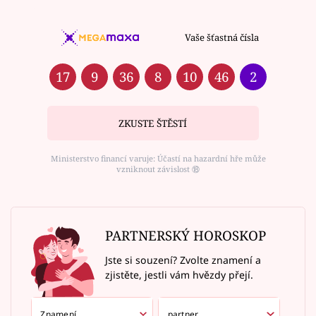
Vaše šťastná čísla
17
9
36
8
10
46
2
ZKUSTE ŠTĚSTÍ
Ministerstvo financí varuje: Účastí na hazardní hře může
vzniknout závislost ⑱
PARTNERSKÝ HOROSKOP
Jste si souzení? Zvolte znamení a
zjistěte, jestli vám hvězdy přejí.