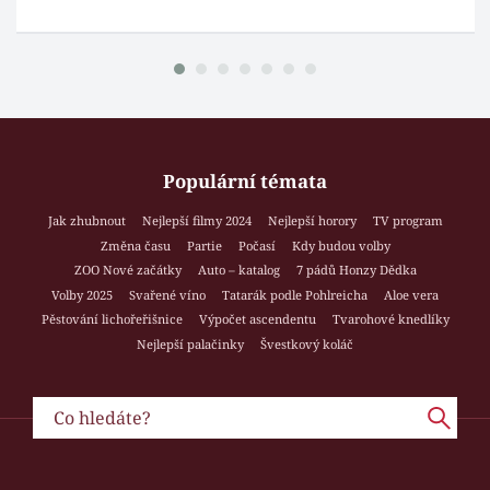
Populární témata
Jak zhubnout
Nejlepší filmy 2024
Nejlepší horory
TV program
Změna času
Partie
Počasí
Kdy budou volby
ZOO Nové začátky
Auto – katalog
7 pádů Honzy Dědka
Volby 2025
Svařené víno
Tatarák podle Pohlreicha
Aloe vera
Pěstování lichořeřišnice
Výpočet ascendentu
Tvarohové knedlíky
Nejlepší palačinky
Švestkový koláč