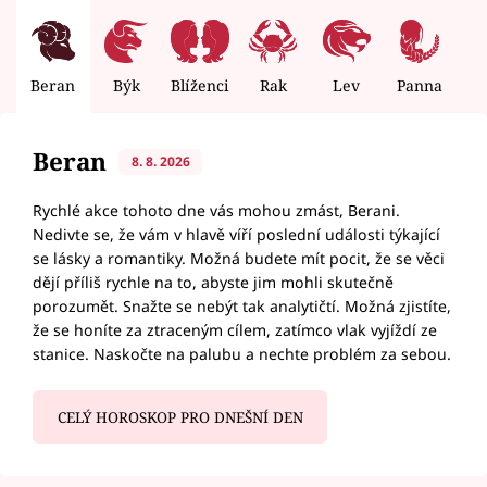
Beran
Býk
Blíženci
Rak
Lev
Panna
V
Beran
8. 8. 2026
Rychlé akce tohoto dne vás mohou zmást, Berani.
Nedivte se, že vám v hlavě víří poslední události týkající
se lásky a romantiky. Možná budete mít pocit, že se věci
dějí příliš rychle na to, abyste jim mohli skutečně
porozumět. Snažte se nebýt tak analytičtí. Možná zjistíte,
že se honíte za ztraceným cílem, zatímco vlak vyjíždí ze
stanice. Naskočte na palubu a nechte problém za sebou.
CELÝ HOROSKOP PRO DNEŠNÍ DEN