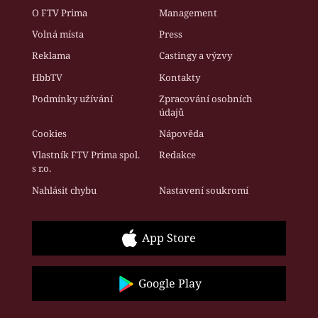
O FTV Prima
Management
Volná místa
Press
Reklama
Castingy a výzvy
HbbTV
Kontakty
Podmínky užívání
Zpracování osobních
údajů
Cookies
Nápověda
Vlastník FTV Prima spol.
Redakce
s r.o.
Nahlásit chybu
Nastavení soukromí
App Store
Google Play