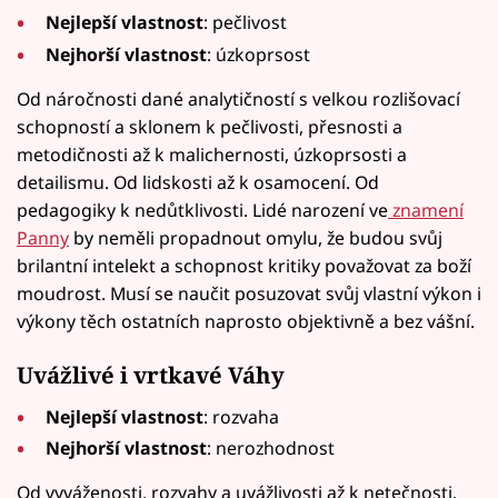
Nejlepší vlastnost
: pečlivost
Nejhorší vlastnost
: úzkoprsost
Od náročnosti dané analytičností s velkou rozlišovací
schopností a sklonem k pečlivosti, přesnosti a
metodičnosti až k malichernosti, úzkoprsosti a
detailismu. Od lidskosti až k osamocení. Od
pedagogiky k nedůtklivosti. Lidé narození ve
znamení
Panny
by neměli propadnout omylu, že budou svůj
brilantní intelekt a schopnost kritiky považovat za boží
moudrost. Musí se naučit posuzovat svůj vlastní výkon i
výkony těch ostatních naprosto objektivně a bez vášní.
Uvážlivé i vrtkavé Váhy
Nejlepší vlastnost
: rozvaha
Nejhorší vlastnost
: nerozhodnost
Od vyváženosti, rozvahy a uvážlivosti až k netečnosti,