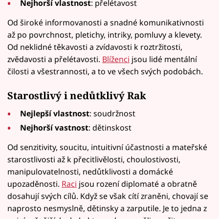
Nejhorší vlastnost
: přelétavost
Od široké informovanosti a snadné komunikativnosti
až po povrchnost, pletichy, intriky, pomluvy a klevety.
Od neklidné těkavosti a zvídavosti k roztržitosti,
zvědavosti a přelétavosti.
Blíženci
jsou lidé mentální
čilosti a všestrannosti, a to ve všech svých podobách.
Starostlivý i nedůtklivý Rak
Nejlepší vlastnost
: soudržnost
Nejhorší vastnost
: dětinskost
Od senzitivity, soucitu, intuitivní účastnosti a mateřské
starostlivosti až k přecitlivělosti, choulostivosti,
manipulovatelnosti, nedůtklivosti a domácké
upozaděnosti.
Raci
jsou rození diplomaté a obratně
dosahují svých cílů. Když se však cítí zraněni, chovají se
naprosto nesmyslně, dětinsky a zarputile. Je to jedna z