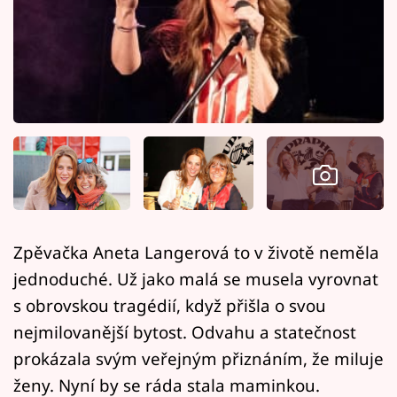
Horoskopy
Sledujte prima+
Filmový festival Karlovy Vary
Pořady
Mámy sobě
Přihlášení
Zpěvačka Aneta Langerová to v životě neměla
jednoduché. Už jako malá se musela vyrovnat
Sledujte nás
s obrovskou tragédií, když přišla o svou
nejmilovanější bytost. Odvahu a statečnost
prokázala svým veřejným přiznáním, že miluje
ženy. Nyní by se ráda stala maminkou.