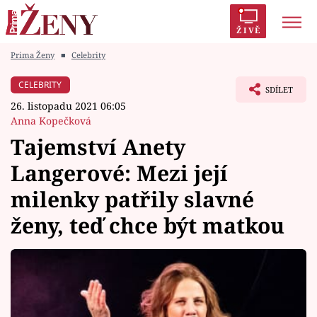
ŽIVĚ
Prima Ženy
■
Celebrity
Trendy:
Polabí
Inspekce
Prostřeno!
AYTO?
CELEBRITY
SDÍLET
Módní alarm
Zrádci
Proměny
26. listopadu 2021 06:05
Anna Kopečková
Tajemství Anety
Langerové: Mezi její
Témata
milenky patřily slavné
Celebrity
ženy, teď chce být matkou
Vztahy
Seriály