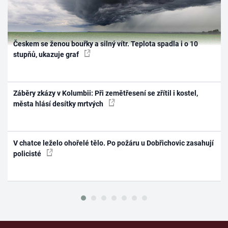
Českem se ženou bouřky a silný vítr. Teplota spadla i o 10
stupňů, ukazuje graf
Záběry zkázy v Kolumbii: Při zemětřesení se zřítil i kostel,
města hlásí desítky mrtvých
V chatce leželo ohořelé tělo. Po požáru u Dobřichovic zasahují
policisté