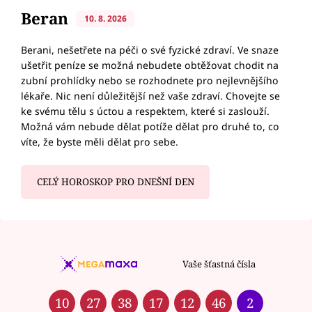
Beran
10. 8. 2026
Berani, nešetřete na péči o své fyzické zdraví. Ve snaze
ušetřit peníze se možná nebudete obtěžovat chodit na
zubní prohlídky nebo se rozhodnete pro nejlevnějšího
lékaře. Nic není důležitější než vaše zdraví. Chovejte se
ke svému tělu s úctou a respektem, které si zaslouží.
Možná vám nebude dělat potíže dělat pro druhé to, co
víte, že byste měli dělat pro sebe.
CELÝ HOROSKOP PRO DNEŠNÍ DEN
Vaše šťastná čísla
10
27
38
17
12
46
2