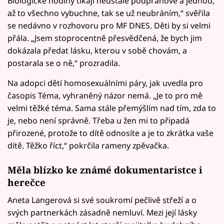
Biologické hodiny tikají neustále podprahově a jednou,
až to všechno vybuchne, tak se už neubráním,“ svěřila
se nedávno v rozhovoru pro MF DNES. Děti by si velmi
přála. „Jsem stoprocentně přesvědčená, že bych jim
dokázala předat lásku, kterou v sobě chovám, a
postarala se o ně,“ prozradila.
Na adopci dětí homosexuálními páry, jak uvedla pro
časopis Téma, vyhraněný názor nemá. „Je to pro mě
velmi těžké téma. Sama stále přemýšlím nad tím, zda to
je, nebo není správně. Třeba u žen mi to připadá
přirozené, protože to dítě odnosíte a je to zkrátka vaše
dítě. Těžko říct,“ pokrčila rameny zpěvačka.
Měla blízko ke známé dokumentaristce i
herečce
Aneta Langerová si své soukromí pečlivě střeží a o
svých partnerkách zásadně nemluví. Mezi její lásky