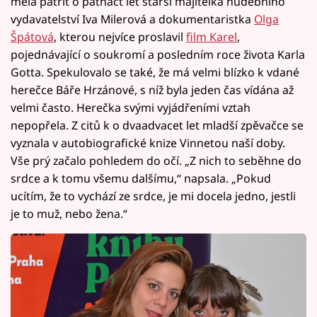
měla patřit o patnáct let starší majitelka hudebního
vydavatelství Iva Milerová a dokumentaristka
Olga
Špátová
, kterou nejvíce proslavil
film Karel
,
pojednávající o soukromí a posledním roce života Karla
Gotta. Spekulovalo se také, že má velmi blízko k vdané
herečce Báře Hrzánové, s níž byla jeden čas vídána až
velmi často. Herečka svými vyjádřeními vztah
nepopřela. Z citů k o dvaadvacet let mladší zpěvačce se
vyznala v autobiografické knize Vinnetou naší doby.
Vše prý začalo pohledem do očí. „Z nich to seběhne do
srdce a k tomu všemu dalšímu,“ napsala. „Pokud
ucítím, že to vychází ze srdce, je mi docela jedno, jestli
je to muž, nebo žena.“