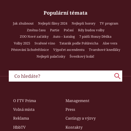
Populární témata
Jak zhubnout
Nejlepší filmy 2024
Nejlepší horory
TV program
Změna času
Partie
Počasí
Kdy budou volby
ZOO Nové začátky
Auto – katalog
7 pádů Honzy Dědka
Volby 2025
Svařené víno
Tatarák podle Pohlreicha
Aloe vera
Pěstování lichořeřišnice
Výpočet ascendentu
Tvarohové knedlíky
Nejlepší palačinky
Švestkový koláč
O FTV Prima
Management
Volná místa
Press
Reklama
Castingy a výzvy
HbbTV
Kontakty