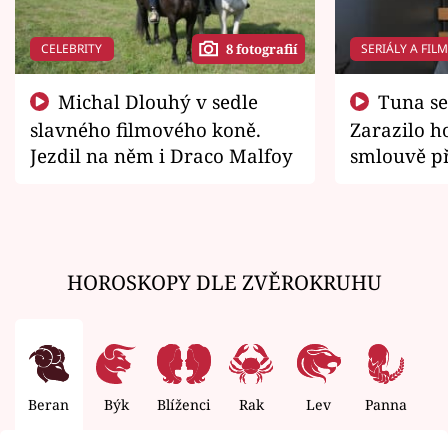
CELEBRITY
SERIÁLY A FIL
8 fotografií
Michal Dlouhý v sedle
Tuna se chtěl vrátit domů.
slavného filmového koně.
Zarazilo ho
Jezdil na něm i Draco Malfoy
smlouvě př
zemřít
HOROSKOPY DLE ZVĚROKRUHU
Beran
Býk
Blíženci
Rak
Lev
Panna
V