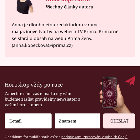
Všechny články autora
Anna je dlouholetou redaktorkou v rámci
magazínové tvorby na webech TV Prima. Primárně
se stará o obsah na webu Prima Ženy.
(anna.kopeckova@iprima.cz)
Horoskop vždy po ruce
Zanechte nám váš e-mail a my vám
budeme zasílat pravidelný newsletter s
vaším horoskopem.
ODESLAT
Odesláním formuláře souhlasíte s
podmínkami zpracování osobních údajů