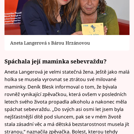
Aneta Langerová s Bárou Hrzánovou
Spáchala její maminka sebevraždu?
Aneta Langerová je velmi statečná žena. Ještě jako malá
holka se musela vyrovnat se ztrátou své milované
maminky. Deník Blesk informoval o tom, že bývala
rovněž vynikající zpěvačkou, která ovšem v posledních
letech svého života propadla alkoholu a nakonec měla
spáchat sebevraždu. „Do svých asi osmi let jsem byla
nejšťastnější dítě pod sluncem, pak se v mém životě
stala zásadní věc a má dětská bezstarostnost musela jít
stranou,“ naznačila zpěvačka. Bolest, kterou tehdy