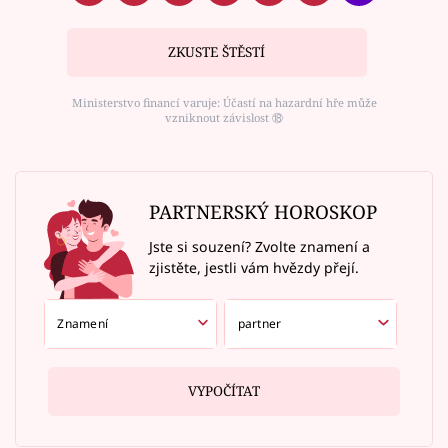
ZKUSTE ŠTĚSTÍ
Ministerstvo financí varuje: Účastí na hazardní hře může
vzniknout závislost ⑱
PARTNERSKÝ HOROSKOP
Jste si souzení? Zvolte znamení a
zjistěte, jestli vám hvězdy přejí.
VYPOČÍTAT