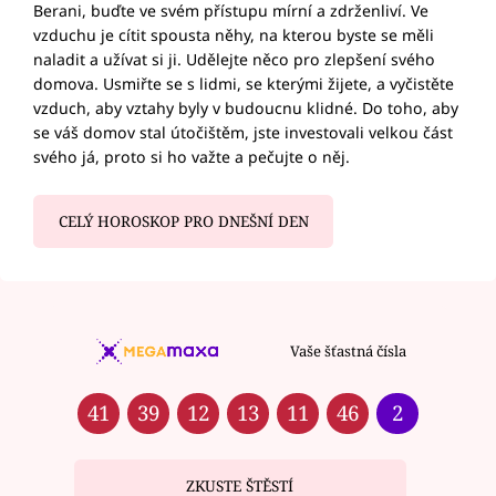
Berani, buďte ve svém přístupu mírní a zdrženliví. Ve
vzduchu je cítit spousta něhy, na kterou byste se měli
naladit a užívat si ji. Udělejte něco pro zlepšení svého
domova. Usmiřte se s lidmi, se kterými žijete, a vyčistěte
vzduch, aby vztahy byly v budoucnu klidné. Do toho, aby
se váš domov stal útočištěm, jste investovali velkou část
svého já, proto si ho važte a pečujte o něj.
CELÝ HOROSKOP PRO DNEŠNÍ DEN
Vaše šťastná čísla
41
39
12
13
11
46
2
ZKUSTE ŠTĚSTÍ