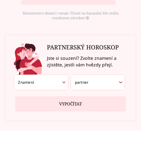
Ministerstvo financí varuje: Účastí na hazardní hře může
vzniknout závislost ⑱
PARTNERSKÝ HOROSKOP
Jste si souzení? Zvolte znamení a
zjistěte, jestli vám hvězdy přejí.
VYPOČÍTAT