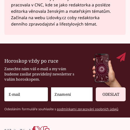
pracovala v CNC, kde se jako redaktorka a posléze
editorka věnovala ženským a mateřským tématům.
Začínala na webu Lidovky.cz coby redaktorka
denního zpravodajství a lifestylových témat.
Horoskop vždy po ruce
Zanechte nám váš e-mail a my vám
budeme zasílat pravidelný newsletter s
vaším horoskopem.
ODESLAT
Odesláním formuláře souhlasíte s
podmínkami zpracování osobních údajů