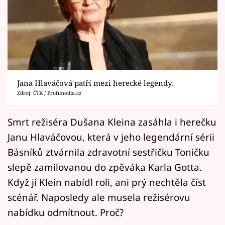
Horoskopy
Sledujte prima+
Filmový festival Karlovy Vary
Pořady
Jana Hlaváčová patří mezi herecké legendy.
Zdroj: ČTK / Profimedia.cz
Mámy sobě
Smrt režiséra Dušana Kleina zasáhla i herečku
Přihlášení
Janu Hlaváčovou, která v jeho legendární sérii
Básníků ztvárnila zdravotní sestřičku Toničku
slepě zamilovanou do zpěváka Karla Gotta.
Sledujte nás
Když jí Klein nabídl roli, ani prý nechtěla číst
scénář. Naposledy ale musela režisérovu
nabídku odmítnout. Proč?