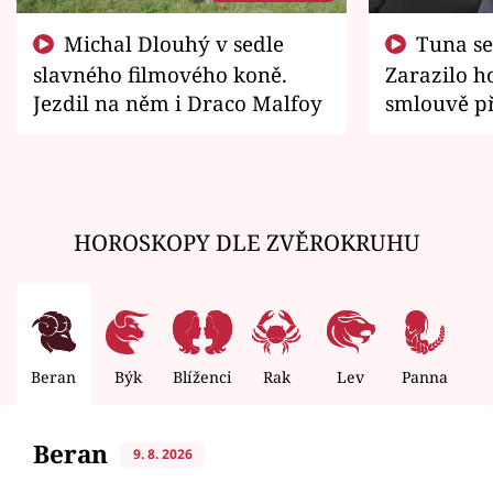
Michal Dlouhý v sedle
Tuna se chtěl vrátit domů.
slavného filmového koně.
Zarazilo ho
Jezdil na něm i Draco Malfoy
smlouvě př
zemřít
HOROSKOPY DLE ZVĚROKRUHU
Beran
Býk
Blíženci
Rak
Lev
Panna
V
Beran
9. 8. 2026