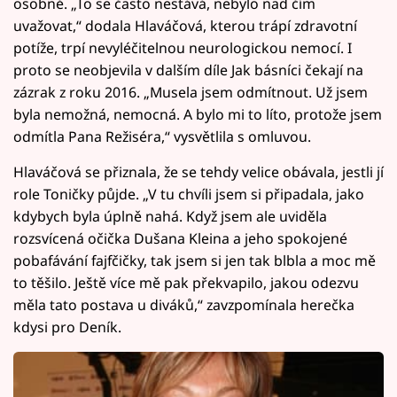
osobně. „To se často nestává, nebylo nad čím
uvažovat,“ dodala Hlaváčová, kterou trápí zdravotní
potíže, trpí nevyléčitelnou neurologickou nemocí. I
proto se neobjevila v dalším díle Jak básníci čekají na
zázrak z roku 2016. „Musela jsem odmítnout. Už jsem
byla nemožná, nemocná. A bylo mi to líto, protože jsem
odmítla Pana Režiséra,“ vysvětlila s omluvou.
Hlaváčová se přiznala, že se tehdy velice obávala, jestli jí
role Toničky půjde. „V tu chvíli jsem si připadala, jako
kdybych byla úplně nahá. Když jsem ale uviděla
rozsvícená očička Dušana Kleina a jeho spokojené
pobafávání fajfčičky, tak jsem si jen tak blbla a moc mě
to těšilo. Ještě více mě pak překvapilo, jakou odezvu
měla tato postava u diváků,“ zavzpomínala herečka
kdysi pro Deník.