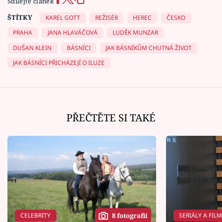
Sdílejte článek
ŠTÍTKY
KAREL GOTT
REŽISÉR
HEREC
ČESKO
PRAHA
JANA HLAVÁČOVÁ
LUDĚK MUNZAR
DUŠAN KLEIN
BÁSNÍCI
JAK BÁSNÍKŮM CHUTNÁ ŽIVOT
JAK BÁSNÍCI PŘICHÁZEJÍ O ILUZE
PŘEČTĚTE SI TAKÉ
CELEBRITY
SERIÁLY A FIL
8 fotografií