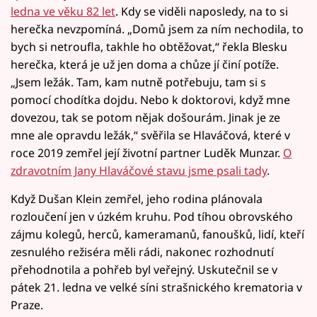
ledna ve věku 82 let
. Kdy se viděli naposledy, na to si
herečka nevzpomíná. „Domů jsem za ním nechodila, to
bych si netroufla, takhle ho obtěžovat,“ řekla Blesku
herečka, která je už jen doma a chůze jí činí potíže.
„Jsem ležák. Tam, kam nutně potřebuju, tam si s
pomocí chodítka dojdu. Nebo k doktorovi, když mne
dovezou, tak se potom nějak došourám. Jinak je ze
mne ale opravdu ležák,“ svěřila se Hlaváčová, které v
roce 2019 zemřel její životní partner Luděk Munzar.
O
zdravotním Jany Hlaváčové stavu jsme psali tady
.
Když Dušan Klein zemřel, jeho rodina plánovala
rozloučení jen v úzkém kruhu. Pod tíhou obrovského
zájmu kolegů, herců, kameramanů, fanoušků, lidí, kteří
zesnulého režiséra měli rádi, nakonec rozhodnutí
přehodnotila a pohřeb byl veřejný. Uskutečnil se v
pátek 21. ledna ve velké síni strašnického krematoria v
Praze.