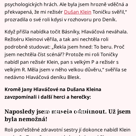
psychologických hrách. Ale byla jsem hrozně vděčná a
překvapená, že mi režisér
Dušan Klein
Toničku svěřil,“
prozradila o své roli kdysi v rozhovoru pro Deník.
Když přišla nabídka točit Básníky, Hlaváčová neváhala.
Režiséru Kleinovi věřila, a tak ani nechtěla roli
podrobně studovat: „Řekla jsem hned: To beru. Proč
jsem nechtěla číst scénář? Protože mi roli Toničky
nabídl pan režisér Klein, pan s velkým P a režisér s
velkým R. Měla jsem v něho velkou důvěru,“ svěřila se
nedávno Hlaváčová deníku Blesk.
Kromě Jany Hlaváčové na Dušana Kleina
zavzpomínali i další herci a herečky:
Failed to fetch
Naposledy jsem musela odmítnout. Už jsem
byla nemožná!
Roli potřeštěné zdravotní sestry jí dokonce nabídl Klein