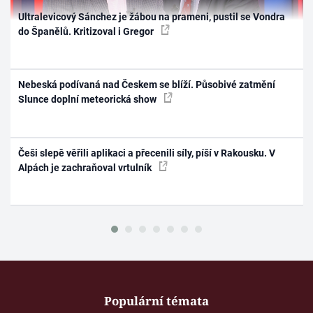
Ultralevicový Sánchez je žábou na prameni, pustil se Vondra
do Španělů. Kritizoval i Gregor
Nebeská podívaná nad Českem se blíží. Působivé zatmění
Slunce doplní meteorická show
Češi slepě věřili aplikaci a přecenili síly, píší v Rakousku. V
Alpách je zachraňoval vrtulník
Populární témata