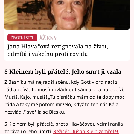
ŽIVOTNÍ STYL
Jana Hlaváčová rezignovala na život,
odmítá i vakcínu proti covidu
S Kleinem byli přátelé. Jeho smrt ji vzala
Z Básníku má nejradši scénu, kdy Gott v ordinaci z
rádia zpívá: To musím zvládnout sám a ona ho pobízí:
Musíš, Kajo, musíš! „Tu písničku mám od té doby moc
ráda a taky mě potom mrzelo, když to ten náš Kája
nezvládl,“ svěřila se Blesku.
S Kleinem byli přátelé, proto Hlaváčovou velmi ranila
zpráva i o jeho úmrtí.
Režisér Dušan Klein zemřel 9.