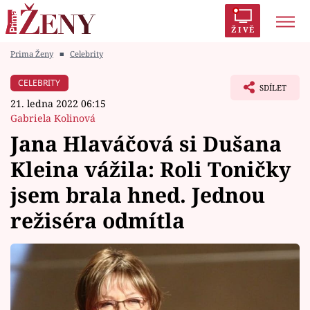
ŽIVĚ
Prima Ženy
■
Celebrity
Trendy:
Polabí
Inspekce
Prostřeno!
AYTO?
CELEBRITY
SDÍLET
Módní alarm
Zrádci
Proměny
21. ledna 2022 06:15
Gabriela Kolinová
Jana Hlaváčová si Dušana
Kleina vážila: Roli Toničky
Témata
jsem brala hned. Jednou
Celebrity
režiséra odmítla
Vztahy
Seriály