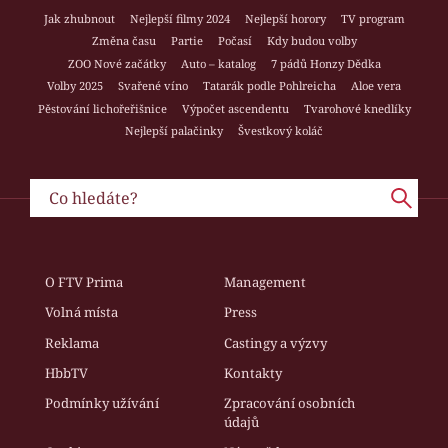
Jak zhubnout
Nejlepší filmy 2024
Nejlepší horory
TV program
Změna času
Partie
Počasí
Kdy budou volby
ZOO Nové začátky
Auto – katalog
7 pádů Honzy Dědka
Volby 2025
Svařené víno
Tatarák podle Pohlreicha
Aloe vera
Pěstování lichořeřišnice
Výpočet ascendentu
Tvarohové knedlíky
Nejlepší palačinky
Švestkový koláč
O FTV Prima
Management
Volná místa
Press
Reklama
Castingy a výzvy
HbbTV
Kontakty
Podmínky užívání
Zpracování osobních
údajů