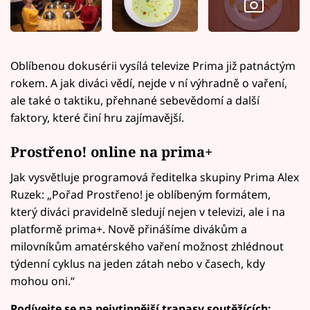
Oblíbenou dokusérii vysílá televize Prima již patnáctým
rokem. A jak diváci vědí, nejde v ní výhradně o vaření,
ale také o taktiku, přehnané sebevědomí a další
faktory, které činí hru zajímavější.
Prostřeno! online na prima+
Jak vysvětluje programová ředitelka skupiny Prima Alex
Ruzek: „Pořad Prostřeno! je oblíbeným formátem,
který diváci pravidelně sledují nejen v televizi, ale i na
platformě prima+. Nově přinášíme divákům a
milovníkům amatérského vaření možnost zhlédnout
týdenní cyklus na jeden zátah nebo v časech, kdy
mohou oni.“
Podívejte se na nejvtipnější trapasy soutěžících: