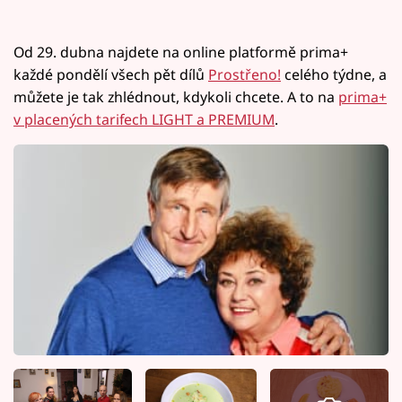
Od 29. dubna najdete na online platformě prima+
každé pondělí všech pět dílů
Prostřeno!
celého týdne, a
můžete je tak zhlédnout, kdykoli chcete. A to na
prima+
v placených tarifech LIGHT a PREMIUM
.