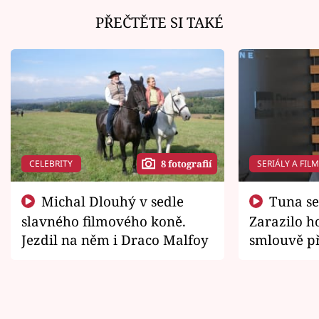
PŘEČTĚTE SI TAKÉ
CELEBRITY
SERIÁLY A FIL
8 fotografií
Michal Dlouhý v sedle
Tuna se chtěl vrátit domů.
slavného filmového koně.
Zarazilo ho
Jezdil na něm i Draco Malfoy
smlouvě př
zemřít