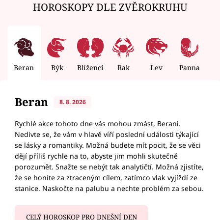
HOROSKOPY DLE ZVĚROKRUHU
Beran
Býk
Blíženci
Rak
Lev
Panna
V
Beran
8. 8. 2026
Rychlé akce tohoto dne vás mohou zmást, Berani.
Nedivte se, že vám v hlavě víří poslední události týkající
se lásky a romantiky. Možná budete mít pocit, že se věci
dějí příliš rychle na to, abyste jim mohli skutečně
porozumět. Snažte se nebýt tak analytičtí. Možná zjistíte,
že se honíte za ztraceným cílem, zatímco vlak vyjíždí ze
stanice. Naskočte na palubu a nechte problém za sebou.
CELÝ HOROSKOP PRO DNEŠNÍ DEN