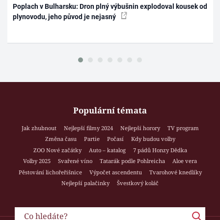
Poplach v Bulharsku: Dron plný výbušnin explodoval kousek od
plynovodu, jeho původ je nejasný
Populární témata
Jak zhubnout
Nejlepší filmy 2024
Nejlepší horory
TV program
Změna času
Partie
Počasí
Kdy budou volby
ZOO Nové začátky
Auto – katalog
7 pádů Honzy Dědka
Volby 2025
Svařené víno
Tatarák podle Pohlreicha
Aloe vera
Pěstování lichořeřišnice
Výpočet ascendentu
Tvarohové knedlíky
Nejlepší palačinky
Švestkový koláč