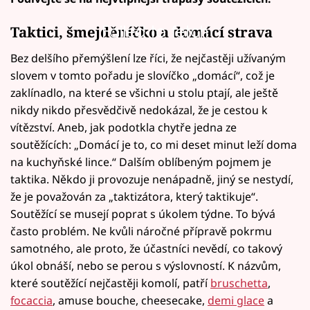
Failed to fetch
Taktici, šmejděníčko a domácí strava
Bez delšího přemýšlení lze říci, že nejčastěji užívaným
slovem v tomto pořadu je slovíčko „domácí“, což je
zaklínadlo, na které se všichni u stolu ptají, ale ještě
nikdy nikdo přesvědčivě nedokázal, že je cestou k
vítězství. Aneb, jak podotkla chytře jedna ze
soutěžících: „Domácí je to, co mi deset minut leží doma
na kuchyňské lince.“ Dalším oblíbeným pojmem je
taktika. Někdo ji provozuje nenápadně, jiný se nestydí,
že je považován za „taktizátora, který taktikuje“.
Soutěžící se musejí poprat s úkolem týdne. To bývá
často problém. Ne kvůli náročné přípravě pokrmu
samotného, ale proto, že účastníci nevědí, co takový
úkol obnáší, nebo se perou s výslovností. K názvům,
které soutěžící nejčastěji komolí, patří
bruschetta
,
focaccia
, amuse bouche, cheesecake,
demi glace
a