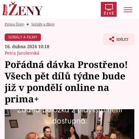
ŽIVĚ
Prima Ženy
■
Seriály a filmy
Trendy:
Polabí
Inspekce
Prostřeno!
AYTO?
SERIÁLY A FILMY
SDÍLET
Módní alarm
Zrádci
Proměny
16. dubna 2024 10:18
Petra Jaroševská
Pořádná dávka Prostřeno!
Všech pět dílů týdne bude
Témata
již v pondělí online na
Celebrity
prima+
Žádná položka z playlistu není
Vztahy
Sledujete pořad Prostřeno! a nemůžete se po
dostupná.
Seriály
pondělním dílu dočkat dalších, abyste zjistili,
jak si povedou ostatní soutěžící týdne?