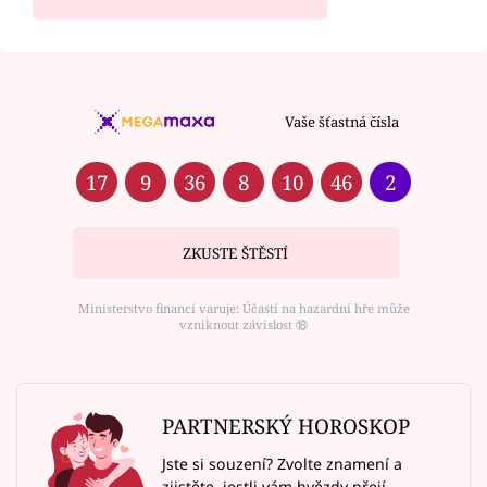
Vaše šťastná čísla
17
9
36
8
10
46
2
ZKUSTE ŠTĚSTÍ
Ministerstvo financí varuje: Účastí na hazardní hře může
vzniknout závislost ⑱
PARTNERSKÝ HOROSKOP
Jste si souzení? Zvolte znamení a
zjistěte, jestli vám hvězdy přejí.