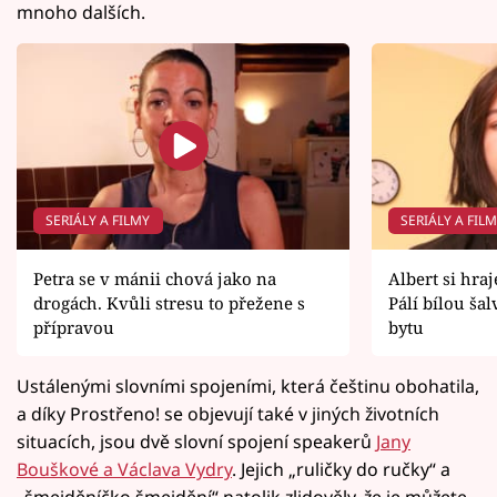
mnoho dalších.
SERIÁLY A FILMY
SERIÁLY A FIL
Petra se v mánii chová jako na
Albert si hraj
drogách. Kvůli stresu to přežene s
Pálí bílou šal
přípravou
bytu
Ustálenými slovními spojeními, která češtinu obohatila,
a díky Prostřeno! se objevují také v jiných životních
situacích, jsou dvě slovní spojení speakerů
Jany
Bouškové a Václava Vydry
. Jejich „ruličky do ručky“ a
„šmejděníčko šmejdění“ natolik zlidověly, že je můžete