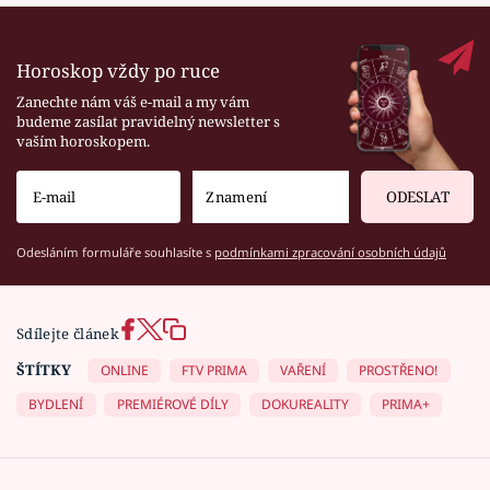
Horoskop vždy po ruce
Zanechte nám váš e-mail a my vám
budeme zasílat pravidelný newsletter s
vaším horoskopem.
ODESLAT
Odesláním formuláře souhlasíte s
podmínkami zpracování osobních údajů
Sdílejte článek
ŠTÍTKY
ONLINE
FTV PRIMA
VAŘENÍ
PROSTŘENO!
BYDLENÍ
PREMIÉROVÉ DÍLY
DOKUREALITY
PRIMA+