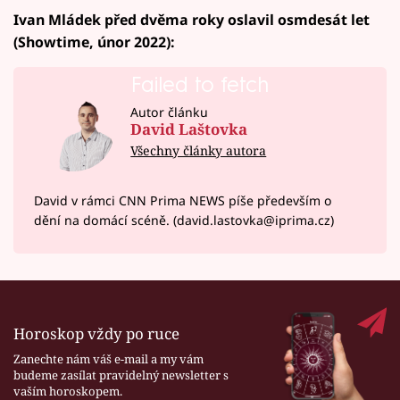
Ivan Mládek před dvěma roky oslavil osmdesát let
(Showtime, únor 2022):
Failed to fetch
Autor článku
David Laštovka
Všechny články autora
David v rámci CNN Prima NEWS píše především o
dění na domácí scéně. (david.lastovka@iprima.cz)
Horoskop vždy po ruce
Zanechte nám váš e-mail a my vám
budeme zasílat pravidelný newsletter s
vaším horoskopem.