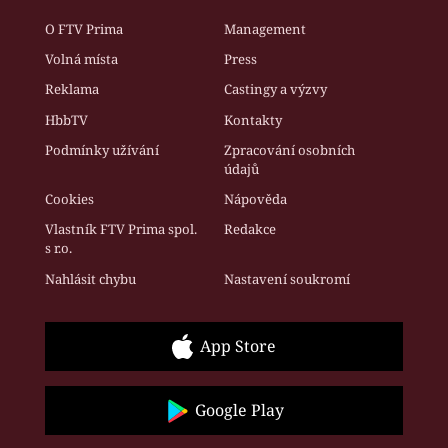
O FTV Prima
Management
Volná místa
Press
Reklama
Castingy a výzvy
HbbTV
Kontakty
Podmínky užívání
Zpracování osobních
údajů
Cookies
Nápověda
Vlastník FTV Prima spol.
Redakce
s r.o.
Nahlásit chybu
Nastavení soukromí
App Store
Google Play