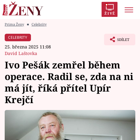
ŽIVĚ
Prima Ženy
■
Celebrity
Trendy:
Polabí
Inspekce
Prostřeno!
AYTO?
CELEBRITY
SDÍLET
Módní alarm
Zrádci
Proměny
25. března 2025 11:08
David Laštovka
Ivo Pešák zemřel během
operace. Radil se, zda na ni
Témata
má jít, říká přítel Upír
Celebrity
Krejčí
Vztahy
Seriály