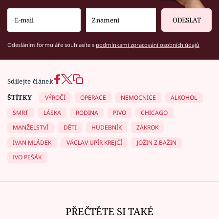
ODESLAT
Odesláním formuláře souhlasíte s
podmínkami zpracování osobních údajů
Sdílejte článek
ŠTÍTKY
VÝROČÍ
OPERACE
NEMOCNICE
ALKOHOL
SMRT
LÁSKA
RODINA
PIVO
CHICAGO
MANŽELSTVÍ
DĚTI
HUDEBNÍK
ZÁKROK
IVAN MLÁDEK
VÁCLAV UPÍR KREJČÍ
JOŽIN Z BAŽIN
IVO PEŠÁK
PŘEČTĚTE SI TAKÉ