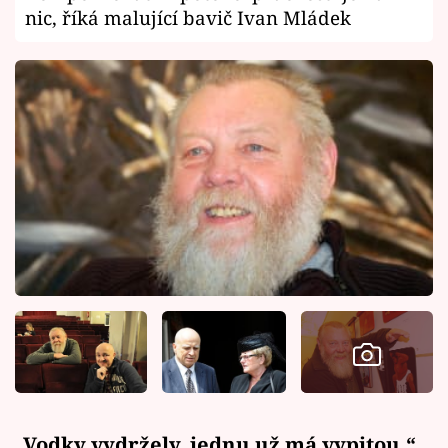
nic, říká malující bavič Ivan Mládek
„Vodky vydržely, jednu už má vypitou,“