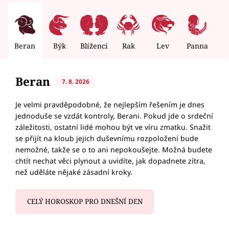
Beran
Býk
Blíženci
Rak
Lev
Panna
V
Beran
7. 8. 2026
Je velmi pravděpodobné, že nejlepším řešením je dnes
jednoduše se vzdát kontroly, Berani. Pokud jde o srdeční
záležitosti, ostatní lidé mohou být ve víru zmatku. Snažit
se přijít na kloub jejich duševnímu rozpoložení bude
nemožné, takže se o to ani nepokoušejte. Možná budete
chtít nechat věci plynout a uvidíte, jak dopadnete zítra,
než uděláte nějaké zásadní kroky.
CELÝ HOROSKOP PRO DNEŠNÍ DEN