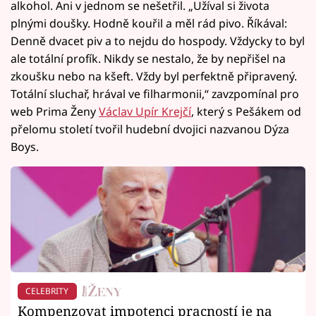
alkohol. Ani v jednom se nešetřil. „Užíval si života
plnými doušky. Hodně kouřil a měl rád pivo. Říkával:
Denně dvacet piv a to nejdu do hospody. Vždycky to byl
ale totální profík. Nikdy se nestalo, že by nepřišel na
zkoušku nebo na kšeft. Vždy byl perfektně připravený.
Totální sluchař, hrával ve filharmonii,“ zavzpomínal pro
web Prima Ženy
Václav Upír Krejčí
, který s Pešákem od
přelomu století tvořil hudební dvojici nazvanou Dýza
Boys.
CELEBRITY
Kompenzovat impotenci pracností je na