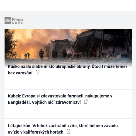
Rusko našlo slabé místo ukrajinské obrany. Útočit může téměř
bez varování
Kubek: Evropa si zdevastovala farmacii, nakupujeme v
Bangladéši. Vojtěch ničí zdravotnictví
Létající kůň: Vrtulník zachránil zvíře, které během závodu
uvízlo v kalifornských horách