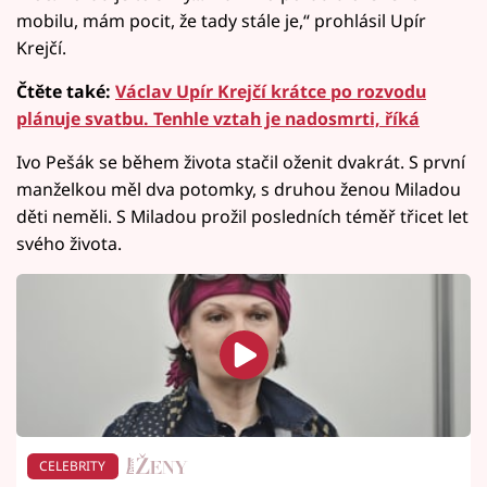
mobilu, mám pocit, že tady stále je,“ prohlásil Upír
Krejčí.
Čtěte také:
Václav Upír Krejčí krátce po rozvodu
plánuje svatbu. Tenhle vztah je nadosmrti, říká
Ivo Pešák se během života stačil oženit dvakrát. S první
manželkou měl dva potomky, s druhou ženou Miladou
děti neměli. S Miladou prožil posledních téměř třicet let
svého života.
CELEBRITY