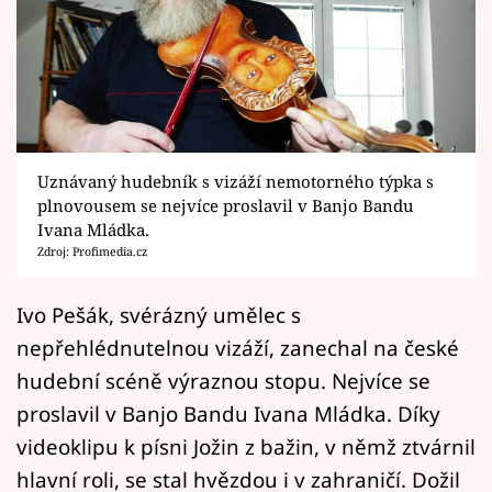
Horoskopy
Sledujte prima+
Filmový festival Karlovy Vary
Pořady
Uznávaný hudebník s vizáží nemotorného týpka s
plnovousem se nejvíce proslavil v Banjo Bandu
Mámy sobě
Ivana Mládka.
Zdroj: Profimedia.cz
Přihlášení
Ivo Pešák, svérázný umělec s
nepřehlédnutelnou vizáží, zanechal na české
Sledujte nás
hudební scéně výraznou stopu. Nejvíce se
proslavil v Banjo Bandu Ivana Mládka. Díky
videoklipu k písni Jožin z bažin, v němž ztvárnil
hlavní roli, se stal hvězdou i v zahraničí. Dožil