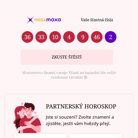
Vaše šťastná čísla
36
33
10
4
9
46
2
ZKUSTE ŠTĚSTÍ
Ministerstvo financí varuje: Účastí na hazardní hře může
vzniknout závislost ⑱
PARTNERSKÝ HOROSKOP
Jste si souzení? Zvolte znamení a
zjistěte, jestli vám hvězdy přejí.