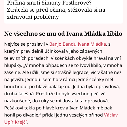
Příčina smrti Simony Postlerové?
Ztrácela se před očima, stěžovala si na
zdravotní problémy
Ne všechno se mu od Ivana Mládka líbilo
Nejvíce se proslavil v
Banjo Bandu Ivana Mládka
, s
kterým pravidelně účinkoval v jeho zábavných
televizních pořadech. V scénkách obvykle hrával naivní
hlupáky. „V mnoha případech se to Ivovi líbilo, v mnoha
zase ne. Ale užili jsme si strašně legrace, víc v šatně než
na jevišti. Jednou jsem ho v rámci jedné scénky měl
bouchnout po hlavě balalajkou. Jedna byla opravdová,
druhá falešná. Přestože to bylo všechno pečlivě
nazkoušené, do ruky se mi dostala ta opravdová.
Pešákovi tekla po hlavě krev a Ivan Mládek mě pak
honil po divadle,“ přidal jednu veselých příhod
Václav
Upír Krejčí
.