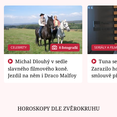
CELEBRITY
SERIÁLY A FIL
8 fotografií
Michal Dlouhý v sedle
Tuna se chtěl vrátit domů.
slavného filmového koně.
Zarazilo ho
Jezdil na něm i Draco Malfoy
smlouvě př
zemřít
HOROSKOPY DLE ZVĚROKRUHU