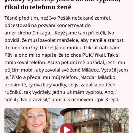
říkal do telefonu ženě
Těsně před tím, než Ivo Pešák nečekaně zemřel,
odcestovali na pozvání koncertovat do
amerického Chicaga. „Když jsme tam přiletěli, Ivo
povídá, že musí zavolat manželce, aby neměla starost.
‚To není možný, Upíre! Já do mobilu třikrát naťukám
PIN, a ono mi to napíše, že to chce PUK,‘ říkal. Tak si
zablokoval telefon. Asi za pět dní mě požádal, jestli mu
půjčím mobil, aby zavolal své ženě Miládce. Vytočil jsem
její číslo a předal mu můj telefon. ‚Nazdar Miládko,
prosím tě, ty dva litry vodky, co jsi zabalila do těch
ručníků, tak vydržely. Jednu už mám vypitou. Ahoj,‘
sdělil jí Ivo a zavěsil,“ popsal s úsměvem Upír Krejčí.