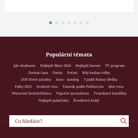
Populární témata
Jak zhubnout
Nejlepší filmy 2024
Nejlepší horory
TV program
Změna času
Partie
Počasí
Kdy budou volby
ZOO Nové začátky
Auto – katalog
7 pádů Honzy Dědka
Volby 2025
Svařené víno
Tatarák podle Pohlreicha
Aloe vera
Pěstování lichořeřišnice
Výpočet ascendentu
Tvarohové knedlíky
Nejlepší palačinky
Švestkový koláč