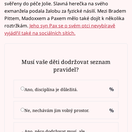
svěřeny do péče Jolie. Slavná herečka na svého
exmanžela podala žalobu za fyzické násilí. Mezi Bradem
Pittem, Madoxxem a Paxem mělo také dojít k několika
roztržkám.
Jeho syn Pax se o svém otci nevybíravě
vyjádřil také na sociálních sítích.
Musí vaše děti dodržovat seznam
pravidel?
%
Ano, disciplína je důležitá.
%
Ne, nechávám jim volný prostor.
Ano, něco dodržovat musí, ale