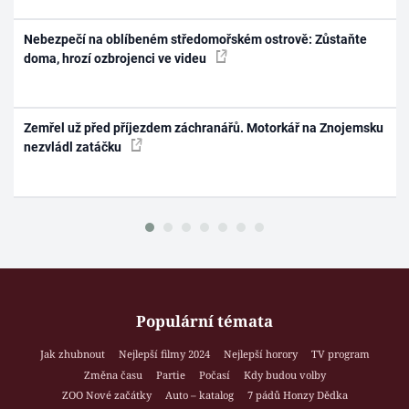
Nebezpečí na oblíbeném středomořském ostrově: Zůstaňte
doma, hrozí ozbrojenci ve videu
Zemřel už před příjezdem záchranářů. Motorkář na Znojemsku
nezvládl zatáčku
Populární témata
Jak zhubnout
Nejlepší filmy 2024
Nejlepší horory
TV program
Změna času
Partie
Počasí
Kdy budou volby
ZOO Nové začátky
Auto – katalog
7 pádů Honzy Dědka