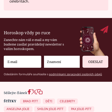
celebritách.
Horoskop vždy po ruce
Zanechte nám váš e-mail a my vám
budeme zasílat pravidelný newsletter s
vaším horoskopem.
ODESLAT
Odesláním formuláře souhlasíte s
podmínkami zpracování osobních údajů
Sdílejte článek
ŠTÍTKY
BRAD PITT
DĚTI
CELEBRITY
ANGELINA JOLIE
SHILON JOLIE-PITT
PAX JOLIE-PITT