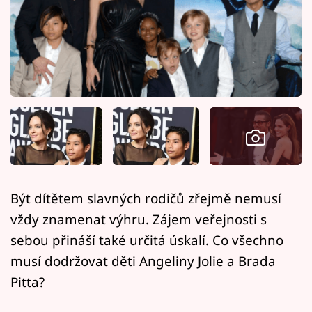
Horoskopy
Sledujte prima+
Filmový festival Karlovy Vary
Pořady
Mámy sobě
Přihlášení
Být dítětem slavných rodičů zřejmě nemusí
vždy znamenat výhru. Zájem veřejnosti s
Sledujte nás
sebou přináší také určitá úskalí. Co všechno
musí dodržovat děti Angeliny Jolie a Brada
Pitta?