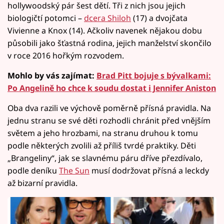
hollywoodský pár šest dětí. Tři z nich jsou jejich
biologičtí potomci –
dcera Shiloh
(17) a dvojčata
Vivienne a Knox (14). Ačkoliv navenek nějakou dobu
působili jako šťastná rodina, jejich manželství skončilo
v roce 2016 hořkým rozvodem.
Mohlo by vás zajímat:
Brad Pitt bojuje s bývalkami:
Po Angelině ho chce k soudu dostat i Jennifer Aniston
Oba dva razili ve výchově poměrně přísná pravidla. Na
jednu stranu se své děti rozhodli chránit před vnějším
světem a jeho hrozbami, na stranu druhou k tomu
podle některých zvolili až příliš tvrdé praktiky. Děti
„Brangeliny“, jak se slavnému páru dříve přezdívalo,
podle deníku
The Sun
musí dodržovat přísná a leckdy
až bizarní pravidla.