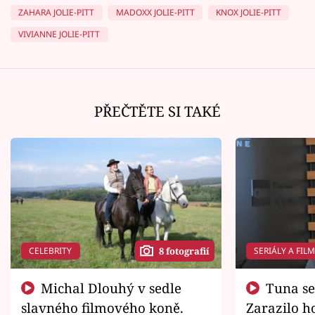
ZAHARA JOLIE-PITT
MADOXX JOLIE-PITT
KNOX JOLIE-PITT
VIVIANNE JOLIE-PITT
PŘEČTĚTE SI TAKÉ
CELEBRITY
SERIÁLY A FIL
8 fotografií
Michal Dlouhý v sedle
Tuna se chtěl vrátit domů.
slavného filmového koně.
Zarazilo ho