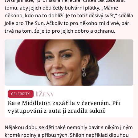
tvrdí jiní lidé,“ prohlásila herečka. Chtěli tak zabránit
tomu, aby jejich děti četly bulvární plátky. „Máme
někoho, kdo na to dohlíží. Je to totiž děsivý svět,“ sdělila
Jolie pro The Sun. Ačkoliv to pro někoho zní divně, pár
trvá na tom, že je to pro jejich dobro a ochranu.
CELEBRITY
Kate Middleton zazářila v červeném. Při
vystupování z auta ji zradila sukně
Nějakou dobu se děti také nemohly bavit s nikým jiným
kromě rodiny a příbuzných. Shiloh například dlouhou