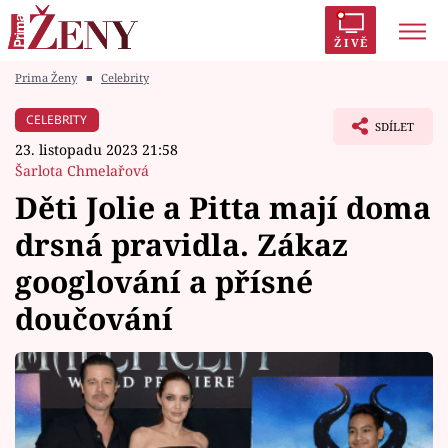
ŽIVĚ
Prima Ženy
■
Celebrity
Trendy:
Polabí
Inspekce
Prostřeno!
AYTO?
CELEBRITY
SDÍLET
Módní alarm
Zrádci
Proměny
23. listopadu 2023 21:58
Šarlota Chmelařová
Děti Jolie a Pitta mají doma
drsná pravidla. Zákaz
Témata
googlování a přísné
Celebrity
doučování
Vztahy
Seriály