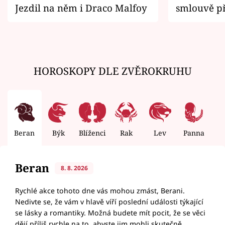
Jezdil na něm i Draco Malfoy
smlouvě př
zemřít
HOROSKOPY DLE ZVĚROKRUHU
Beran
Býk
Blíženci
Rak
Lev
Panna
V
Beran
8. 8. 2026
Rychlé akce tohoto dne vás mohou zmást, Berani.
Nedivte se, že vám v hlavě víří poslední události týkající
se lásky a romantiky. Možná budete mít pocit, že se věci
dějí příliš rychle na to, abyste jim mohli skutečně