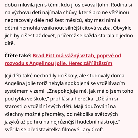
dobu mluvila jen s těmi, kdo ji oslovoval John. Rodina si
na výchovu dětí najímala chůvy, které pro ně většinou
nepracovaly déle než šest měsíců, aby mezi nimi a
dětmi nemohla vzniknout silnější citová vazba. Obvykle
jich bylo šest až devět, přičemž se každá starala o jedno
dítě.
Čtěte také:
Brad Pitt má vážný vztah, poprvé od
rozvodu s Angelinou Jolie. Herec září štěstím
Její děti také nechodily do školy, ale studovaly doma.
Angelina Jolie totiž nebyla spokojená se vzdělávacím
systémem v zemi. „Znepokojuje mě, jak málo jsem toho
pochytila ve škole,“ prohlásila herečka. „Dělám si
starosti o vzdělání svých dětí. Mají doučování na
všechny možné předměty, od několika světových
jazyků až po hru na nejrůznější hudební nástroje,“
svěřila se představitelka filmové Lary Croft.