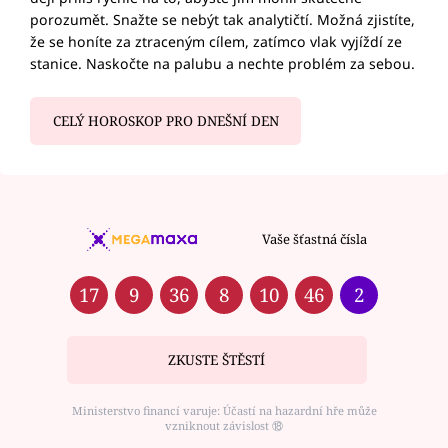
porozumět. Snažte se nebýt tak analytičtí. Možná zjistíte,
že se honíte za ztraceným cílem, zatímco vlak vyjíždí ze
stanice. Naskočte na palubu a nechte problém za sebou.
CELÝ HOROSKOP PRO DNEŠNÍ DEN
Vaše šťastná čísla
17
9
36
8
10
46
2
ZKUSTE ŠTĚSTÍ
Ministerstvo financí varuje: Účastí na hazardní hře může
vzniknout závislost ⑱