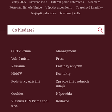
Volby 2025
Svařené víno
Tatarák podle Pohlreicha
Aloe vera
Pěstování lichořeřišnice
Výpočet ascendentu
Tvarohové knedlíky
Nejlepší palačinky
Švestkový koláč
O FTV Prima
Management
Volná místa
Press
Reklama
Castingy a výzvy
HbbTV
Kontakty
Podmínky užívání
Zpracování osobních
údajů
Cookies
Nápověda
Vlastník FTV Prima spol.
Redakce
s r.o.