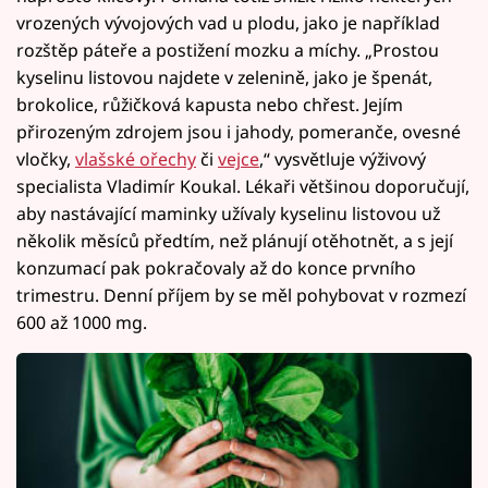
vrozených vývojových vad u plodu, jako je například
rozštěp páteře a postižení mozku a míchy. „Prostou
kyselinu listovou najdete v zelenině, jako je špenát,
brokolice, růžičková kapusta nebo chřest. Jejím
přirozeným zdrojem jsou i jahody, pomeranče, ovesné
vločky,
vlašské ořechy
či
vejce
,“ vysvětluje výživový
specialista Vladimír Koukal. Lékaři většinou doporučují,
aby nastávající maminky užívaly kyselinu listovou už
několik měsíců předtím, než plánují otěhotnět, a s její
konzumací pak pokračovaly až do konce prvního
trimestru. Denní příjem by se měl pohybovat v rozmezí
600 až 1000 mg.