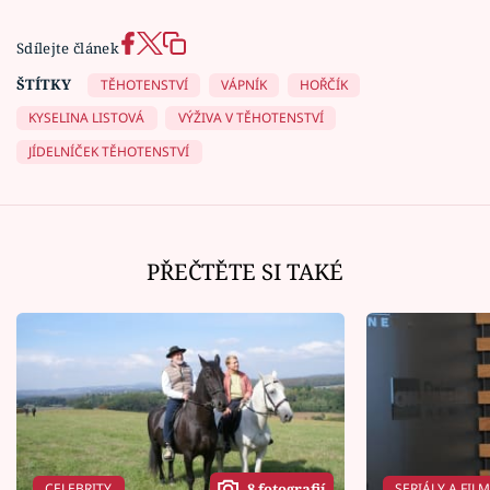
Sdílejte článek
ŠTÍTKY
TĚHOTENSTVÍ
VÁPNÍK
HOŘČÍK
KYSELINA LISTOVÁ
VÝŽIVA V TĚHOTENSTVÍ
JÍDELNÍČEK TĚHOTENSTVÍ
PŘEČTĚTE SI TAKÉ
CELEBRITY
SERIÁLY A FIL
8 fotografií