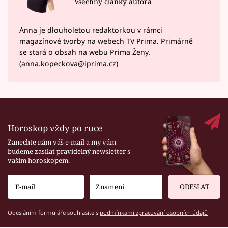
Všechny články autora
Anna je dlouholetou redaktorkou v rámci
magazínové tvorby na webech TV Prima. Primárně
se stará o obsah na webu Prima Ženy.
(anna.kopeckova@iprima.cz)
Horoskop vždy po ruce
Zanechte nám váš e-mail a my vám
budeme zasílat pravidelný newsletter s
vaším horoskopem.
ODESLAT
Odesláním formuláře souhlasíte s
podmínkami zpracování osobních údajů