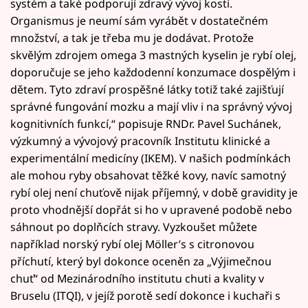
systém a také podporují zdravý vývoj kostí.
Organismus je neumí sám vyrábět v dostatečném
množství, a tak je třeba mu je dodávat. Protože
skvělým zdrojem omega 3 mastných kyselin je rybí olej,
doporučuje se jeho každodenní konzumace dospělým i
dětem. Tyto zdraví prospěšné látky totiž také zajišťují
správné fungování mozku a mají vliv i na správný vývoj
kognitivních funkcí,“ popisuje RNDr. Pavel Suchánek,
výzkumný a vývojový pracovník Institutu klinické a
experimentální medicíny (IKEM). V našich podmínkách
ale mohou ryby obsahovat těžké kovy, navíc samotný
rybí olej není chuťově nijak příjemný, v době gravidity je
proto vhodnější dopřát si ho v upravené podobě nebo
sáhnout po doplňcích stravy. Vyzkoušet můžete
například norský rybí olej Möller’s s citronovou
příchutí, který byl dokonce oceněn za „Výjimečnou
chuť“ od Mezinárodního institutu chuti a kvality v
Bruselu (ITQI), v jejíž porotě sedí dokonce i kuchaři s