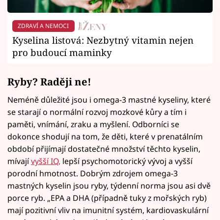
ZDRAVÍ A NEMOCI
Kyselina listová: Nezbytný vitamin nejen
pro budoucí maminky
Ryby? Raději ne!
Neméně důležité jsou i omega-3 mastné kyseliny, které
se starají o normální rozvoj mozkové kůry a tím i
paměti, vnímání, zraku a myšlení. Odborníci se
dokonce shodují na tom, že děti, které v prenatálním
období přijímají dostatečné množství těchto kyselin,
mívají
vyšší IQ,
lepší psychomotorický vývoj a vyšší
porodní hmotnost. Dobrým zdrojem omega-3
mastných kyselin jsou ryby, týdenní norma jsou asi dvě
porce ryb. „EPA a DHA (případně tuky z mořských ryb)
mají pozitivní vliv na imunitní systém, kardiovaskulární