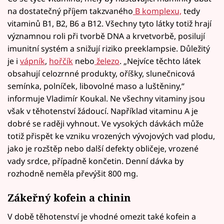
na dostatečný příjem takzvaného
B komplexu,
tedy
vitaminů B1, B2, B6 a B12. Všechny tyto látky totiž hrají
významnou roli při tvorbě DNA a krvetvorbě, posilují
imunitní systém a snižují riziko preeklampsie. Důležitý
je i
vápník
,
hořčík
nebo
železo
. „Nejvíce těchto látek
obsahují celozrnné produkty, oříšky, slunečnicová
semínka, polníček, libovolné maso a luštěniny,“
informuje Vladimír Koukal. Ne všechny vitaminy jsou
však v těhotenství žádoucí. Například vitaminu A je
dobré se raději vyhnout. Ve vysokých dávkách může
totiž přispět ke vzniku vrozených vývojových vad plodu,
jako je rozštěp nebo další defekty obličeje, vrozené
vady srdce, případně končetin. Denní dávka by
rozhodně neměla převýšit 800 mg.
Zákeřný kofein a chinin
V době těhotenství je vhodné omezit také kofein a