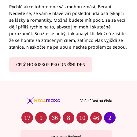
Rychlé akce tohoto dne vás mohou zmást, Berani.
Nedivte se, že vám v hlavě víří poslední události týkající
se lásky a romantiky. Možná budete mít pocit, že se věci
dějí příliš rychle na to, abyste jim mohli skutečně
porozumět. Snažte se nebýt tak analytičtí. Možná zjistíte,
že se honíte za ztraceným cílem, zatímco vlak vyjíždí ze
stanice. Naskočte na palubu a nechte problém za sebou.
CELÝ HOROSKOP PRO DNEŠNÍ DEN
Vaše šťastná čísla
17
9
36
8
10
46
2