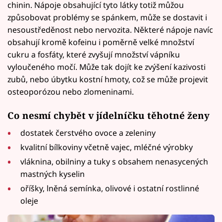
chinin. Nápoje obsahující tyto látky totiž můžou
způsobovat problémy se spánkem, může se dostavit i
nesoustředěnost nebo nervozita. Některé nápoje navíc
obsahují kromě kofeinu i poměrně velké množství
cukru a fosfáty, které zvyšují množství vápníku
vyloučeného močí. Může tak dojít ke zvýšení kazivosti
zubů, nebo úbytku kostní hmoty, což se může projevit
osteoporózou nebo zlomeninami.
Co nesmí chybět v jídelníčku těhotné ženy
dostatek čerstvého ovoce a zeleniny
kvalitní bílkoviny včetně vajec, mléčné výrobky
vláknina, obilniny a tuky s obsahem nenasycených
mastných kyselin
oříšky, lněná semínka, olivové i ostatní rostlinné
oleje