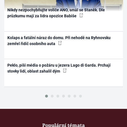
Nikdy nezpochybňujte voliče ANO, smál se Staněk. Dle
průzkumu mají za lídra opozice Babiše
Kolaps a fatální náraz do domu. Při nehodě na Ryhnovsku
zemřel řidič osobního auta
Peklo, píší média o požáru u jezera Lago di Garda. Prchají
stovky lidí, oblast zahalil dým
Populární témata