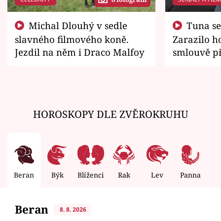
Michal Dlouhý v sedle
Tuna se chtěl vrátit domů.
slavného filmového koně.
Zarazilo ho
Jezdil na něm i Draco Malfoy
smlouvě př
zemřít
HOROSKOPY DLE ZVĚROKRUHU
Beran
Býk
Blíženci
Rak
Lev
Panna
V
Beran
8. 8. 2026