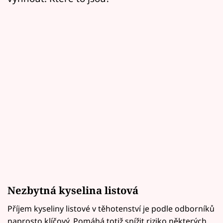
Nezbytná kyselina listová
Příjem kyseliny listové v těhotenství je podle odborníků
naprosto klíčový. Pomáhá totiž snížit riziko některých