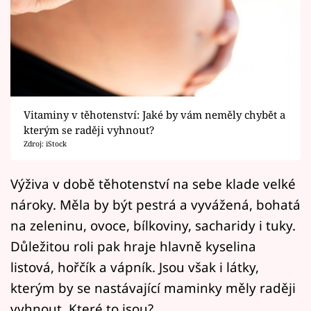
Horoskopy
Sledujte prima+
Filmový festival Karlovy Vary
Pořady
Vitaminy v těhotenství: Jaké by vám neměly chybět a
kterým se raději vyhnout?
Mámy sobě
Zdroj: iStock
Přihlášení
Výživa v době těhotenství na sebe klade velké
nároky. Měla by být pestrá a vyvážená, bohatá
na zeleninu, ovoce, bílkoviny, sacharidy i tuky.
Sledujte nás
Důležitou roli pak hraje hlavně kyselina
listová, hořčík a vápník. Jsou však i látky,
kterým by se nastávající maminky měly raději
vyhnout. Které to jsou?