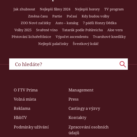
Jak zhubnout
Nejlepší filmy 2024
Nejlepší horory
TV program
Změna času
Partie
Počasí
Kdy budou volby
ZOO Nové začátky
Auto – katalog
7 pádů Honzy Dědka
Volby 2025
Svařené víno
Tatarák podle Pohlreicha
Aloe vera
Pěstování lichořeřišnice
Výpočet ascendentu
Tvarohové knedlíky
Nejlepší palačinky
Švestkový koláč
O FTV Prima
Management
Volná místa
Press
Reklama
Castingy a výzvy
HbbTV
Kontakty
Podmínky užívání
Zpracování osobních
údajů