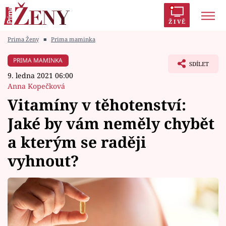
ŽIVĚ
Prima Ženy
■
Prima maminka
Trendy:
Polabí
Inspekce
Prostřeno!
AYTO?
PRIMA MAMINKA
SDÍLET
Módní alarm
Zrádci
Proměny
9. ledna 2021 06:00
Anna Kopečková
Vitamíny v těhotenství:
Jaké by vám neměly chybět
Témata
a kterým se raději
Celebrity
vyhnout?
Vztahy
Seriály