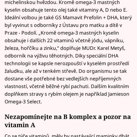
michelinskou hvězdou. Kromě omega-3 mastných
kyselin obsahuje tento olej také vitaminy A, D nebo E.
Ideální volbou je také GS Mamavit Prefolin + DHA, který
byl vyvinut s odborníky z Ústavu pro matku a dítě v
Praze - Podolí. „Kromě omega-3 mastných kyselin
obsahuje i dalších 22 vitaminů včetně jódu, vápníku,
železa, hořčíku a zinku,“ doplňuje MUDr. Karel Metyš,
odborník na výživu těhotných. Díky speciální DHA
technologii se kapsle nerozpouští v kyselém prostředí
žaludku, ale až v tenkém střevě. Do organismu se tak
dostane vše potřebné bez vedlejších nepříjemných
vlastností, včetně běžné rybí pachuti. Dalším kvalitním
doplňkem stravy s rybím olejem je například Jamieson
Omega-3 Select.
Nezapomínejte na B komplex a pozor na
vitamin A
Co se týče vitaminů, měly by nastávající maminky dbát