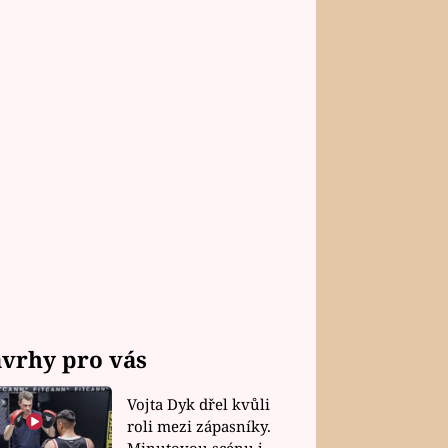
vrhy pro vás
Vojta Dyk dřel kvůli
roli mezi zápasníky.
Minutovou scénu jel