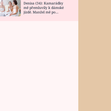
Denisa (34): Kamarádky
mě přemluvily k dámské
jízdě. Manžel mě po
návratu zaskočil