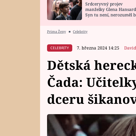
Srdceryvný projev
SNÁŘ
CELEBRITY
manželky Glena Hansard
Syn tu není, nerozuměl b
HOROSKOP NA
VAŘENÍ
tomu, vysvětlila
ROK 2023
Prima Ženy
■
Celebrity
7. března 2024 14:25
David
CELEBRITY
Dětská herec
Čada: Učitelky
dceru šikano