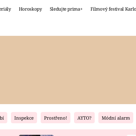
eriály
Horoskopy
Sledujte prima+
Filmový festival Karl
Celebrity
Recept
MÓDA A KRÁSA
HLAVNÍ JÍ
VZTAHY A SEX
SLADKÉ
PRIMA MAMINKA
ZDRAVÉ
bí
Inspekce
Prostřeno!
AYTO?
Módní alarm
Fresh
Living
RECEPTY
BYDLENÍ