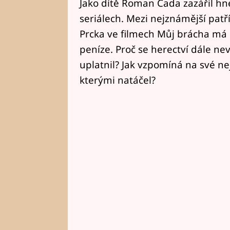
Jako dítě Roman Čada zazářil hn
seriálech. Mezi nejznámější patř
Prcka ve filmech Můj brácha má
peníze. Proč se herectví dále n
uplatnil? Jak vzpomíná na své ne
kterými natáčel?