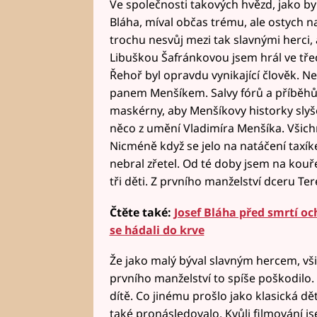
Ve společnosti takových hvězd, jako by
Bláha, míval občas trému, ale ostych 
trochu nesvůj mezi tak slavnými herci,
Libuškou Šafránkovou jsem hrál ve třec
Řehoř byl opravdu vynikající člověk. N
panem Menšíkem. Salvy fórů a příběhů.
maskérny, aby Menšíkovy historky slyše
něco z umění Vladimíra Menšíka. Všich
Nicméně když se jelo na natáčení taxíke
nebral zřetel. Od té doby jsem na kouř
tři děti. Z prvního manželství dceru Te
Čtěte také:
Josef Bláha před smrtí oc
se hádali do krve
Že jako malý býval slavným hercem, vši
prvního manželství to spíše poškodilo. U
dítě. Co jinému prošlo jako klasická dět
také pronásledovalo. Kvůli filmování 