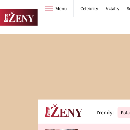
Menu
Celebrity
Vztahy
S
Seriály
Životní styl
ZOO
DIETY A HUBNUTÍ
PROSTŘENO!
CESTOVÁNÍ A
DOVOLENÁ
DUCH
ZDRAVÍ
Trendy:
Pola
Horoskopy
Video
ASTROČLÁNKY
SERIÁLY