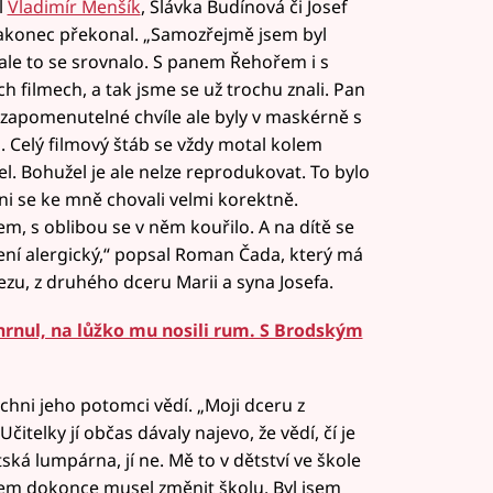
l
Vladimír Menšík
, Slávka Budínová či Josef
nakonec překonal. „Samozřejmě jsem byl
 ale to se srovnalo. S panem Řehořem i s
h filmech, a tak jsme se už trochu znali. Pan
ezapomenutelné chvíle ale byly v maskérně s
 Celý filmový štáb se vždy motal kolem
l. Bohužel je ale nelze reprodukovat. To bylo
ni se ke mně chovali velmi korektně.
m, s oblibou se v něm kouřilo. A na dítě se
ení alergický,“ popsal Roman Čada, který má
rezu, z druhého dceru Marii a syna Josefa.
hrnul, na lůžko mu nosili rum. S Brodským
chni jeho potomci vědí. „Moji dceru z
čitelky jí občas dávaly najevo, že vědí, čí je
ská lumpárna, jí ne. Mě to v dětství ve škole
jsem dokonce musel změnit školu. Byl jsem