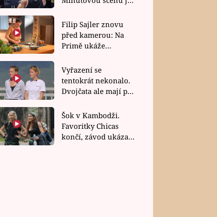
bez dubla
Filip Sajler znovu
před kamerou: Na
Primě ukáže
poctivou kuchyni i
rychlé recepty
Vyřazení se
tentokrát nekonalo.
Dvojčata ale mají po
uzavření třetí etapy
závodu nůž na krku
Šok v Kambodži.
Favoritky Chicas
končí, závod ukázal
svou nejtvrdší tvář