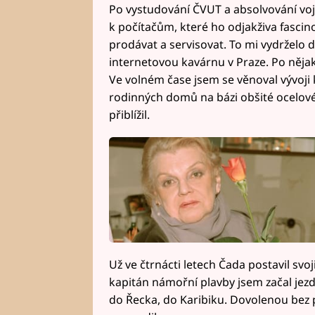
Po vystudování ČVUT a absolvování vojn
k počítačům, které ho odjakživa fascino
prodávat a servisovat. To mi vydrželo d
internetovou kavárnu v Praze. Po něja
Ve volném čase jsem se věnoval vývoji
rodinných domů na bázi obšité ocelové 
přiblížil.
Už ve čtrnácti letech Čada postavil svoji
kapitán námořní plavby jsem začal jezdi
do Řecka, do Karibiku. Dovolenou bez p