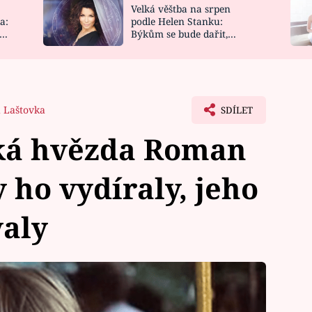
Velká věštba na srpen
NOVINKY
ZAHRADA
a:
podle Helen Stanku:
y
Býkům se bude dařit,
VIDEORECEPTY
DESIGN
Vodnáře čeká jízda
 Laštovka
SDÍLET
ká hvězda Roman
 ho vydíraly, jeho
valy