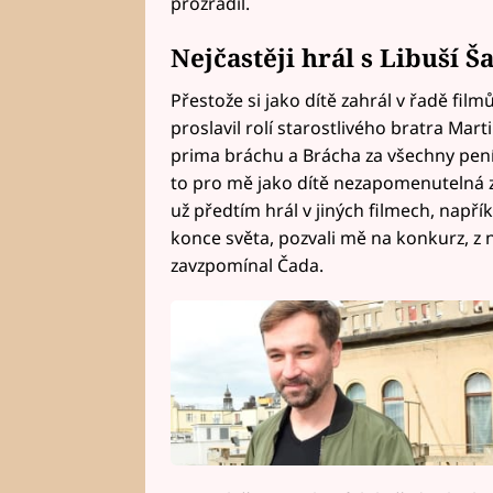
prozradil.
Nejčastěji hrál s Libuší
Přestože si jako dítě zahrál v řadě filmů
proslavil rolí starostlivého bratra Mar
prima bráchu a Brácha za všechny pen
to pro mě jako dítě nezapomenutelná z
už předtím hrál v jiných filmech, napřík
konce světa, pozvali mě na konkurz, z
zavzpomínal Čada.