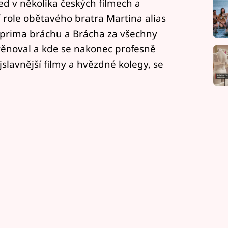
ed v několika českých filmech a
í role obětavého bratra Martina alias
 prima bráchu a Brácha za všechny
evěnoval a kde se nakonec profesně
jslavnější filmy a hvězdné kolegy, se