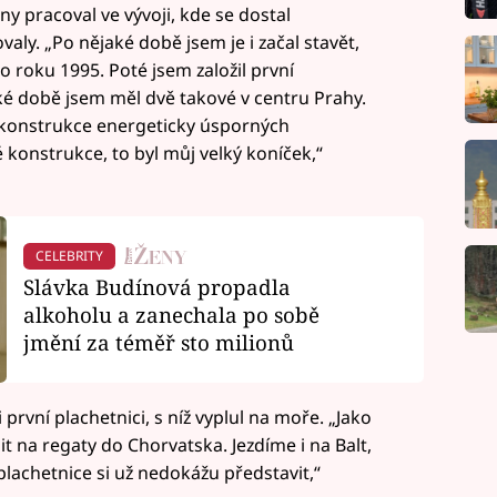
y pracoval ve vývoji, kde se dostal
valy. „Po nějaké době jsem je i začal stavět,
o roku 1995. Poté jsem založil první
ké době jsem měl dvě takové v centru Prahy.
 konstrukce energeticky úsporných
konstrukce, to byl můj velký koníček,“
CELEBRITY
Slávka Budínová propadla
alkoholu a zanechala po sobě
jmění za téměř sto milionů
 první plachetnici, s níž vyplul na moře. „Jako
t na regaty do Chorvatska. Jezdíme i na Balt,
lachetnice si už nedokážu představit,“