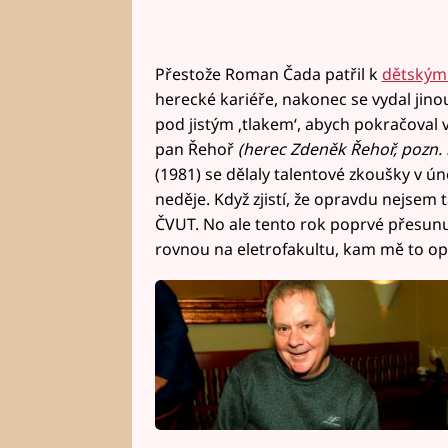
Přestože Roman Čada patřil k
dětským
herecké kariéře, nakonec se vydal jin
pod jistým ‚tlakem‘, abych pokračoval v
pan Řehoř
(herec Zdeněk Řehoř, pozn. 
(1981) se dělaly talentové zkoušky v únor
neděje. Když zjistí, že opravdu nejsem
ČVUT. No ale tento rok poprvé přesunul
rovnou na eletrofakultu, kam mě to opra