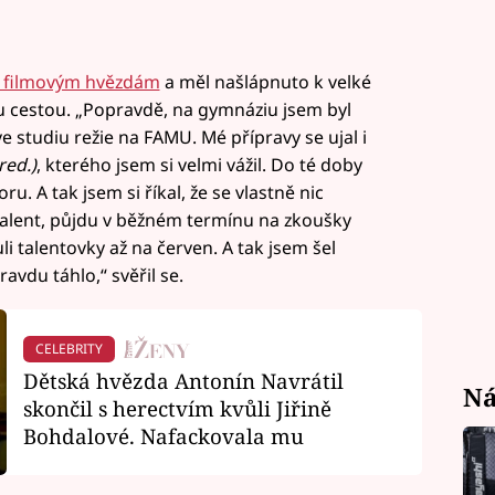
 filmovým hvězdám
a měl našlápnuto k velké
ou cestou. „Popravdě, na gymnáziu jsem byl
e studiu režie na FAMU. Mé přípravy se ujal i
red.)
, kterého jsem si velmi vážil. Do té doby
u. A tak jsem si říkal, že se vlastně nic
 talent, půjdu v běžném termínu na zkoušky
i talentovky až na červen. A tak jsem šel
vdu táhlo,“ svěřil se.
CELEBRITY
Dětská hvězda Antonín Navrátil
Ná
skončil s herectvím kvůli Jiřině
Bohdalové. Nafackovala mu