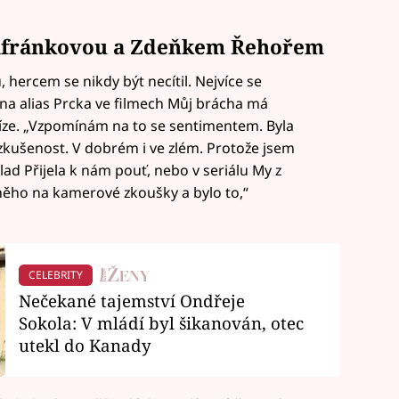
 Šafránkovou a Zdeňkem Řehořem
, hercem se nikdy být necítil. Nejvíce se
tina alias Prcka ve filmech Můj brácha má
íze. „Vzpomínám na to se sentimentem. Byla
kušenost. V dobrém i ve zlém. Protože jsem
lad Přijela k nám pouť, nebo v seriálu My z
 něho na kamerové zkoušky a bylo to,“
CELEBRITY
Nečekané tajemství Ondřeje
Sokola: V mládí byl šikanován, otec
utekl do Kanady