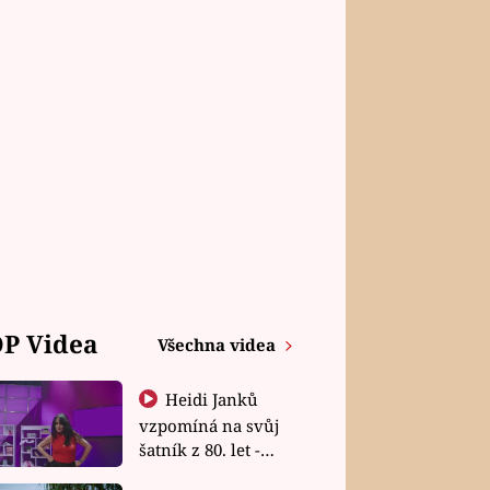
P Videa
Všechna videa
Heidi Janků
vzpomíná na svůj
šatník z 80. let -
Shopaholičky