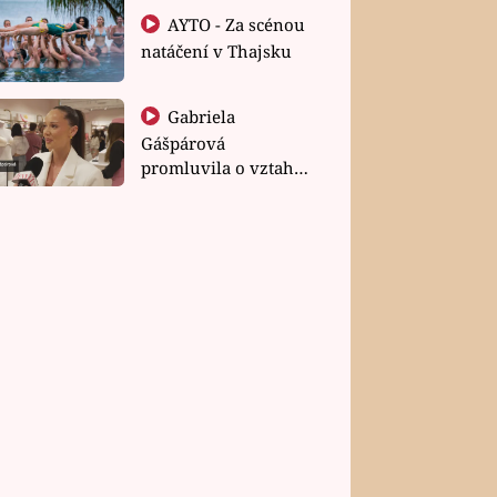
AYTO - Za scénou
natáčení v Thajsku
Gabriela
Gášpárová
promluvila o vztahu
a zakládání rodiny