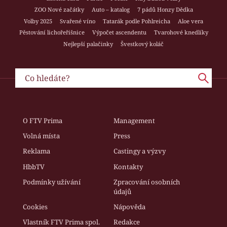
ZOO Nové začátky
Auto – katalog
7 pádů Honzy Dědka
Volby 2025
Svařené víno
Tatarák podle Pohlreicha
Aloe vera
Pěstování lichořeřišnice
Výpočet ascendentu
Tvarohové knedlíky
Nejlepší palačinky
Švestkový koláč
O FTV Prima
Management
Volná místa
Press
Reklama
Castingy a výzvy
HbbTV
Kontakty
Podmínky užívání
Zpracování osobních
údajů
Cookies
Nápověda
Vlastník FTV Prima spol.
Redakce