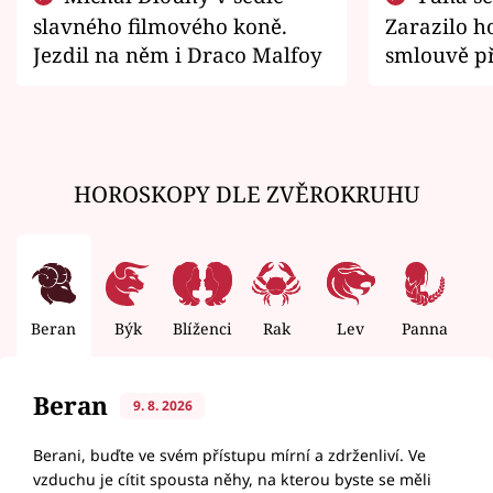
slavného filmového koně.
Zarazilo ho
Jezdil na něm i Draco Malfoy
smlouvě př
zemřít
HOROSKOPY DLE ZVĚROKRUHU
Beran
Býk
Blíženci
Rak
Lev
Panna
V
Beran
9. 8. 2026
Berani, buďte ve svém přístupu mírní a zdrženliví. Ve
vzduchu je cítit spousta něhy, na kterou byste se měli