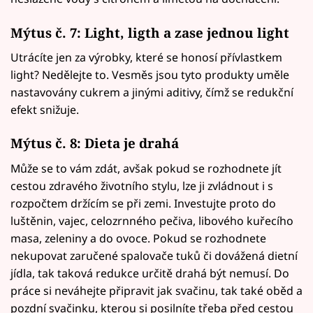
Mýtus č. 7: Light, ligth a zase jednou light
Utrácíte jen za výrobky, které se honosí přívlastkem
light? Nedělejte to. Vesměs jsou tyto produkty uměle
nastavovány cukrem a jinými aditivy, čímž se redukční
efekt snižuje.
Mýtus č. 8: Dieta je drahá
Může se to vám zdát, avšak pokud se rozhodnete jít
cestou zdravého životního stylu, lze ji zvládnout i s
rozpočtem držícím se při zemi. Investujte proto do
luštěnin, vajec, celozrnného pečiva, libového kuřecího
masa, zeleniny a do ovoce. Pokud se rozhodnete
nekupovat zaručené spalovače tuků či dovážená dietní
jídla, tak taková redukce určitě drahá být nemusí. Do
práce si neváhejte připravit jak svačinu, tak také oběd a
pozdní svačinku, kterou si posilníte třeba před cestou