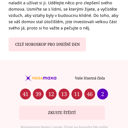
naladit a užívat si ji. Udělejte něco pro zlepšení svého
domova. Usmiřte se s lidmi, se kterými žijete, a vyčistěte
vzduch, aby vztahy byly v budoucnu klidné. Do toho, aby
se váš domov stal útočištěm, jste investovali velkou část
svého já, proto si ho važte a pečujte o něj.
CELÝ HOROSKOP PRO DNEŠNÍ DEN
Vaše šťastná čísla
41
39
12
13
11
46
2
ZKUSTE ŠTĚSTÍ
Ministerstvo financí varuje: Účastí na hazardní hře může