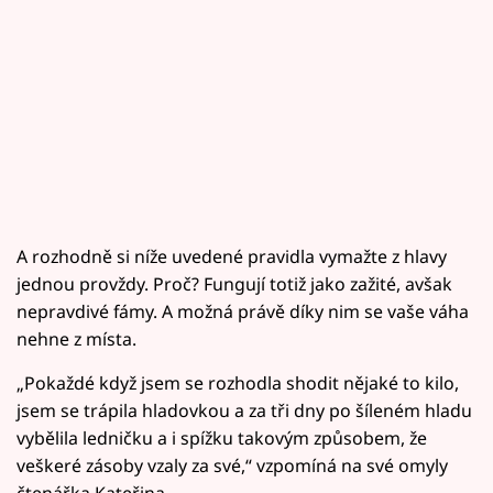
A rozhodně si níže uvedené pravidla vymažte z hlavy
jednou provždy. Proč? Fungují totiž jako zažité, avšak
nepravdivé fámy. A možná právě díky nim se vaše váha
nehne z místa.
„Pokaždé když jsem se rozhodla shodit nějaké to kilo,
jsem se trápila hladovkou a za tři dny po šíleném hladu
vybělila ledničku a i spížku takovým způsobem, že
veškeré zásoby vzaly za své,“ vzpomíná na své omyly
čtenářka Kateřina.