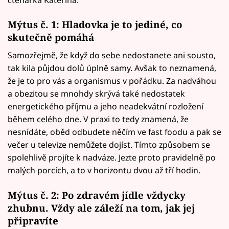
Mýtus č. 1: Hladovka je to jediné, co
skutečně pomáhá
Samozřejmě, že když do sebe nedostanete ani sousto,
tak kila půjdou dolů úplně samy. Avšak to neznamená,
že je to pro vás a organismus v pořádku. Za nadváhou
a obezitou se mnohdy skrývá také nedostatek
energetického příjmu a jeho neadekvátní rozložení
během celého dne. V praxi to tedy znamená, že
nesnídáte, oběd odbudete něčím ve fast foodu a pak se
večer u televize nemůžete dojíst. Tímto způsobem se
spolehlivě projíte k nadváze. Jezte proto pravidelně po
malých porcích, a to v horizontu dvou až tří hodin.
Mýtus č. 2: Po zdravém jídle vždycky
zhubnu. Vždy ale záleží na tom, jak jej
připravíte