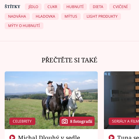
ŠTÍTKY
JÍDLO
CUKR
HUBNUTÍ
DIETA
CVIČENÍ
NADVÁHA
HLADOVKA
MÝTUS
LIGHT PRODUKTY
MÝTY O HUBNUTÍ
PŘEČTĚTE SI TAKÉ
CELEBRITY
SERIÁLY A FIL
8 fotografií
Michal Dlouhý v sedle
Tuna se chtěl vrátit domů.