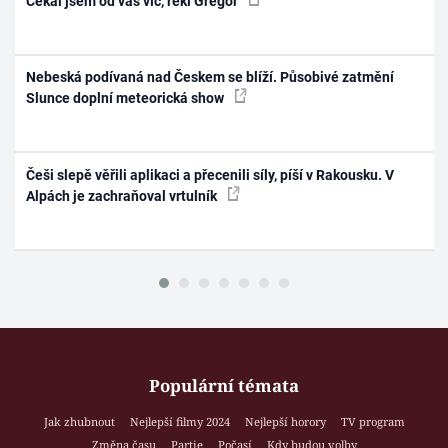
Čekal jsem od vás víc, řekl Gregor
Nebeská podívaná nad Českem se blíží. Působivé zatmění
Slunce doplní meteorická show
Češi slepě věřili aplikaci a přecenili síly, píší v Rakousku. V
Alpách je zachraňoval vrtulník
Populární témata
Jak zhubnout
Nejlepší filmy 2024
Nejlepší horory
TV program
Změna času
Partie
Počasí
Kdy budou volby