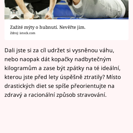
Horoskopy
Sledujte prima+
Zažité mýty o hubnutí. Nevěřte jim.
Filmový festival Karlovy Vary
Zdroj: istock.com
Pořady
Dali jste si za cíl udržet si vysněnou váhu,
nebo naopak dát kopačky nadbytečným
Mámy sobě
kilogramům a zase být zpátky na té ideální,
kterou jste před lety úspěšně ztratily? Místo
Přihlášení
drastických diet se spíše přeorientujte na
zdravý a racionální způsob stravování.
Sledujte nás