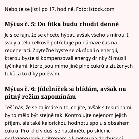
Nebojte se jíst i po 17. hodině, Foto: istock.com
Mýtus č. 5: Do fitka budu chodit denně
Je sice fajn, že se chcete hýbat, avšak všeho s mírou. I
svaly a tělo celkově potřebuje po námaze čas na
regeneraci. Zbytečně byste se okrádali o energii,
kterou byste si kompenzovali energy drinky či müsli
tyčinkami, které jsou mimo jiné plné cukrů a ztužených
tuků, a to díky polévám.
Mýtus č. 6: Jídelníček si hlídám, avšak na
pitný režim zapomínám
Těší nás, že se zajímáte o to, co jíte, avšak s tekutinami
by to mělo být stejně tak. Kontrolujte nejenom jejich
příjem, ale také kalorickou hodnotu spolu s obsahem
cukru. Pro klid v duši se natáhněte po sklenici
neslazené vody s citrónem a limetou na dochucení.