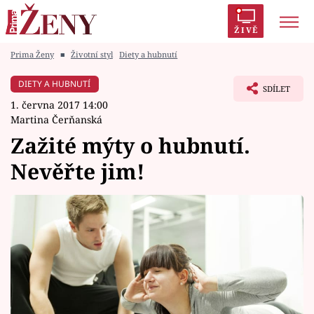
ŽIVĚ
Prima Ženy
■
Životní styl
Diety a hubnutí
Trendy:
Polabí
Inspekce
Prostřeno!
AYTO?
DIETY A HUBNUTÍ
SDÍLET
Módní alarm
Zrádci
Proměny
1. června 2017 14:00
Martina Čerňanská
Zažité mýty o hubnutí.
Nevěřte jim!
Témata
Celebrity
Vztahy
Seriály