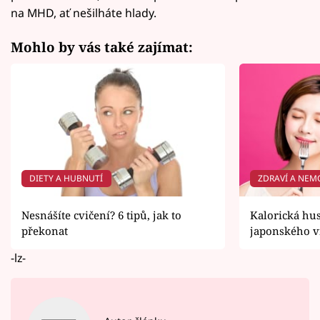
na MHD, ať nešilháte hlady.
Mohlo by vás také zajímat:
DIETY A HUBNUTÍ
ZDRAVÍ A NEM
Nesnášíte cvičení? 6 tipů, jak to
Kalorická hus
překonat
japonského v
-lz-