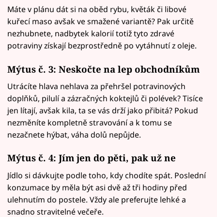
Máte v plánu dát si na oběd rybu, květák či libové
kuřecí maso avšak ve smažené variantě? Pak určitě
nezhubnete, nadbytek kalorií totiž tyto zdravé
potraviny získají bezprostředně po vytáhnutí z oleje.
Mýtus č. 3: Neskočte na lep obchodníkům
Utrácíte hlava nehlava za přehršel potravinových
doplňků, pilulí a zázračných koktejlů či polévek? Tisíce
jen lítají, avšak kila, ta se vás drží jako přibitá? Pokud
nezměníte kompletně stravování a k tomu se
nezačnete hýbat, váha dolů nepůjde.
Mýtus č. 4: Jím jen do pěti, pak už ne
Jídlo si dávkujte podle toho, kdy chodíte spát. Poslední
konzumace by měla být asi dvě až tři hodiny před
ulehnutím do postele. Vždy ale preferujte lehké a
snadno stravitelné večeře.