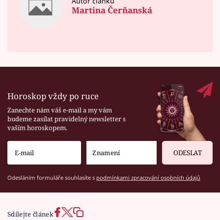
Autor článku
Martina Čerňanská
Horoskop vždy po ruce
Zanechte nám váš e-mail a my vám
budeme zasílat pravidelný newsletter s
vaším horoskopem.
ODESLAT
Odesláním formuláře souhlasíte s
podmínkami zpracování osobních údajů
Sdílejte článek