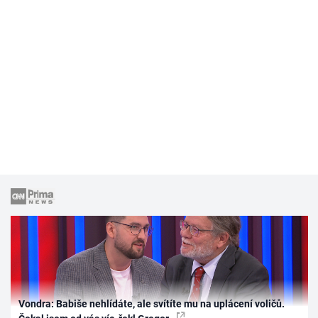
Vondra: Babiše nehlídáte, ale svítíte mu na uplácení voličů.