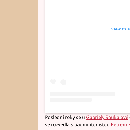
View thi
Poslední roky se u
Gabriely Soukalové
se rozvedla s badmintonistou
Petrem 