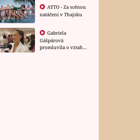
AYTO - Za scénou
natáčení v Thajsku
Gabriela
Gášpárová
promluvila o vztahu
a zakládání rodiny