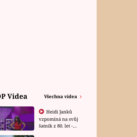
P Videa
Všechna videa
Heidi Janků
vzpomíná na svůj
šatník z 80. let -
Shopaholičky