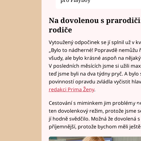
Na dovolenou s prarodiči
rodiče
Vytoužený odpočinek se jí splnil už v kv
„Bylo to nádherné! Popravdě nemůžu říc
všudy, ale bylo krásné aspoň na nějaký 
V posledních měsících jsme si užili ma
teď jsme byli na dva týdny pryč. A bylo
povinností opravdu zvládla vyčistit hl
redakci Prima Ženy
.
Cestování s miminkem jim problémy ned
Fai
ten dovolenkový režim, protože jsme se
jí hodně svědčilo. Možná že dovolená s
příjemnější, protože bychom měli ještě