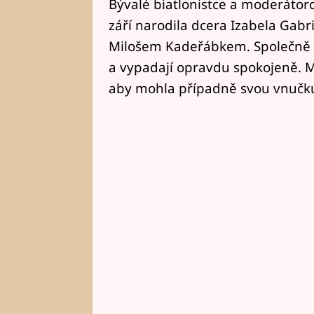
Bývalé biatlonistce a moderátorc
září narodila dcera Izabela Gabr
Milošem Kadeřábkem. Společně n
a vypadají opravdu spokojeně. Ml
aby mohla případně svou vnučku 