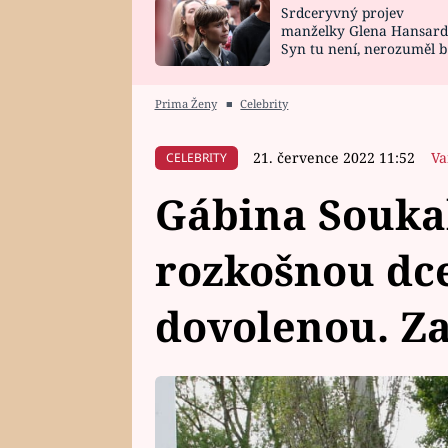
Srdceryvný projev
SNÁŘ
CELEBRITY
manželky Glena Hansard
Syn tu není, nerozuměl b
HOROSKOP NA
VAŘENÍ
tomu, vysvětlila
ROK 2023
Prima Ženy
■
Celebrity
21. července 2022 11:52
Va
CELEBRITY
Gábina Souka
rozkošnou dc
dovolenou. Za