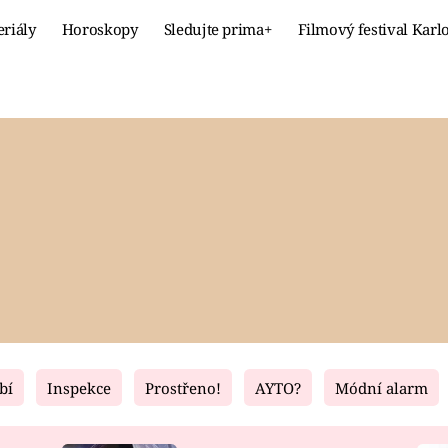
eriály
Horoskopy
Sledujte prima+
Filmový festival Karl
Celebrity
Recept
MÓDA A KRÁSA
HLAVNÍ JÍ
VZTAHY A SEX
SLADKÉ
PRIMA MAMINKA
ZDRAVÉ
bí
Inspekce
Prostřeno!
AYTO?
Módní alarm
Fresh
Living
RECEPTY
BYDLENÍ