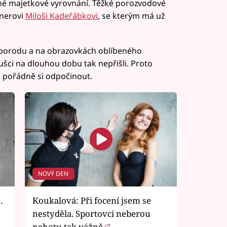
né majetkové vyrovnání. Těžké porozvodové
tnerovi
Miloši Kadeřábkovi
, se kterým má už
po porodu a na obrazovkách oblíbeného
ušci na dlouhou dobu tak nepřišli. Proto
lo pořádně si odpočinout.
NOVÝ DEN
.
Koukalová: Při focení jsem se
nestyděla. Sportovci neberou
nahotu tak vážně