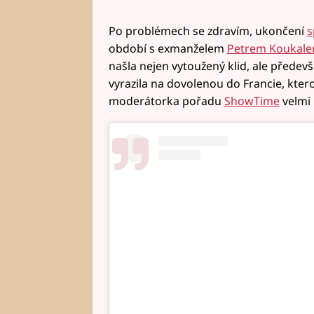
Po problémech se zdravím, ukončení
s
období s exmanželem
Petrem Koukal
našla nejen vytoužený klid, ale předevš
vyrazila na dovolenou do Francie, kterou
moderátorka pořadu
ShowTime
velmi 