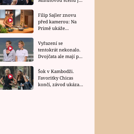
bez dubla
Filip Sajler znovu
před kamerou: Na
Primě ukáže
poctivou kuchyni i
rychlé recepty
Vyřazení se
tentokrát nekonalo.
Dvojčata ale mají po
uzavření třetí etapy
závodu nůž na krku
Šok v Kambodži.
Favoritky Chicas
končí, závod ukázal
svou nejtvrdší tvář