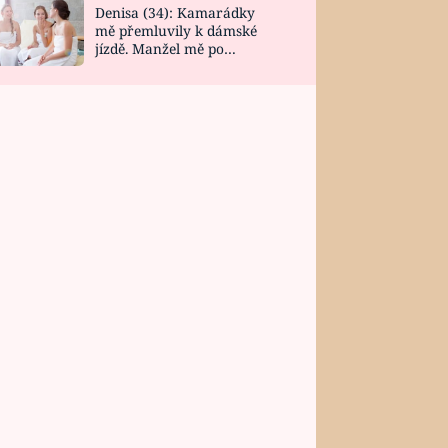
Denisa (34): Kamarádky
mě přemluvily k dámské
jízdě. Manžel mě po
návratu zaskočil