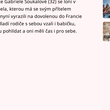
e Gabriele Soukalové (32) se loni v
iela, kterou má se svým přítelem
yní vyrazili na dovolenou do Francie
adí rodiče s sebou vzali i babičku,
pohlídat a oni měli čas i pro sebe.