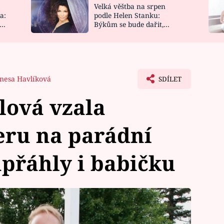
Velká věštba na srpen
NOVINKY
ZAHRADA
a:
podle Helen Stanku:
y
Býkům se bude dařit,
VIDEORECEPTY
DESIGN
Vodnáře čeká jízda
nesa Havlíková
SDÍLET
lová vzala
eru na parádní
přáhly i babičku