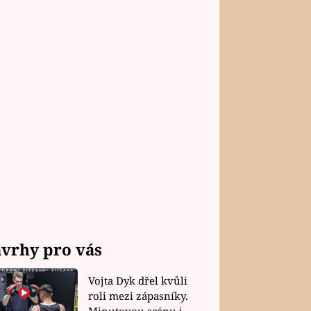
vrhy pro vás
Vojta Dyk dřel kvůli
roli mezi zápasníky.
Minutovou scénu jel