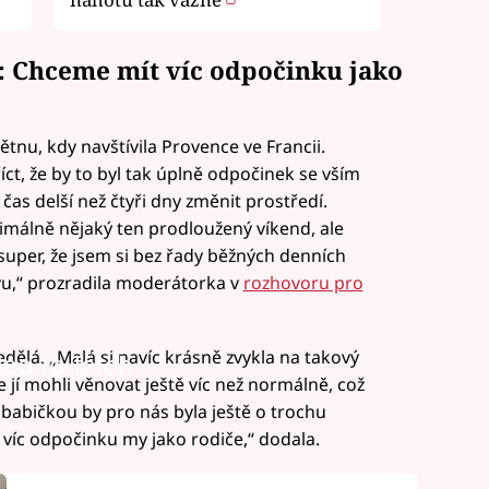
: Chceme mít víc odpočinku jako
ětnu, kdy navštívila Provence ve Francii.
t, že by to byl tak úplně odpočinek se vším
čas delší než čtyři dny změnit prostředí.
ximálně nějaký ten prodloužený víkend, ale
 super, že jsem si bez řady běžných denních
avu,“ prozradila moderátorka v
rozhovoru pro
ělá. „Malá si navíc krásně zvykla na takový
led to fetch
 jí mohli věnovat ještě víc než normálně, což
 babičkou by pro nás byla ještě o trochu
 víc odpočinku my jako rodiče,“ dodala.