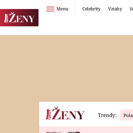
Menu
Celebrity
Vztahy
S
Seriály
Životní styl
ZOO
DIETY A HUBNUTÍ
PROSTŘENO!
CESTOVÁNÍ A
DOVOLENÁ
DUCH
ZDRAVÍ
Trendy:
Pola
Horoskopy
Video
ASTROČLÁNKY
SERIÁLY