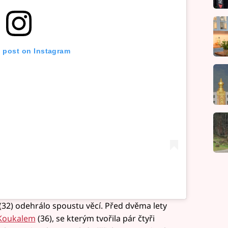
s post on Instagram
(32) odehrálo spoustu věcí. Před dvěma lety
Koukalem
(36), se kterým tvořila pár čtyři