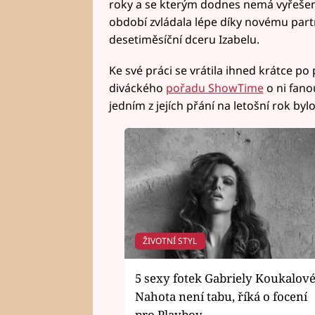
roky a se kterým dodnes nemá vyřeše
období zvládala lépe díky novému par
desetiměsíční dceru Izabelu.
Ke své práci se vrátila ihned krátce 
diváckého
pořadu ShowTime
o ni fano
jedním z jejích přání na letošní rok by
ŽIVOTNÍ STYL
5 sexy fotek Gabriely Koukalové
Nahota není tabu, říká o focení
pro Playboy