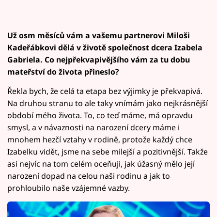
Už osm měsíců vám a vašemu partnerovi Miloši
Kadeřábkovi dělá v životě společnost dcera Izabela
Gabriela. Co nejpřekvapivějšího vám za tu dobu
mateřství do života přineslo?
Řekla bych, že celá ta etapa bez výjimky je překvapivá.
Na druhou stranu to ale taky vnímám jako nejkrásnější
období mého života. To, co teď máme, má opravdu
smysl, a v návaznosti na narození dcery máme i
mnohem hezčí vztahy v rodině, protože každý chce
Izabelku vidět, jsme na sebe milejší a pozitivnější. Takže
asi nejvíc na tom celém oceňuji, jak úžasný mělo její
narození dopad na celou naši rodinu a jak to
prohloubilo naše vzájemné vazby.