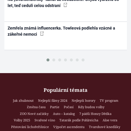
let, teď ceduli celou odstraní
Zemřela známá influencerka. Towleová podlehla vzácné a
zákeřné nemoci
Populární témata
Jak zhubnout
Nejlepší filmy 2024
Nejlepší horory
TV program
Změna času
Partie
Počasí
Kdy budou volby
ZOO Nové začátky
Auto – katalog
7 pádů Honzy Dědka
Volby 2025
Svařené víno
Tatarák podle Pohlreicha
Aloe vera
Pěstování lichořeřišnice
Výpočet ascendentu
Tvarohové knedlíky