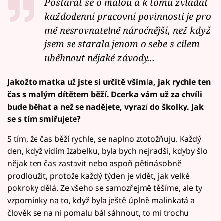
Postarat se o malou a k tomu zvládat
každodenní pracovní povinnosti je pro
mě nesrovnatelně náročnější, než když
jsem se starala jenom o sebe s cílem
uběhnout nějaké závody...
Jakožto matka už jste si určitě všimla, jak rychle ten
čas s malým dítětem běží. Dcerka vám už za chvíli
bude běhat a než se nadějete, vyrazí do školky. Jak
se s tím smiřujete?
S tím, že čas běží rychle, se naplno ztotožňuju. Každý
den, když vidím Izabelku, byla bych nejradši, kdyby šlo
nějak ten čas zastavit nebo aspoň pětinásobně
prodloužit, protože každý týden je vidět, jak velké
pokroky dělá. Ze všeho se samozřejmě těšíme, ale ty
vzpomínky na to, když byla ještě úplně malinkatá a
člověk se na ni pomalu bál sáhnout, to mi trochu