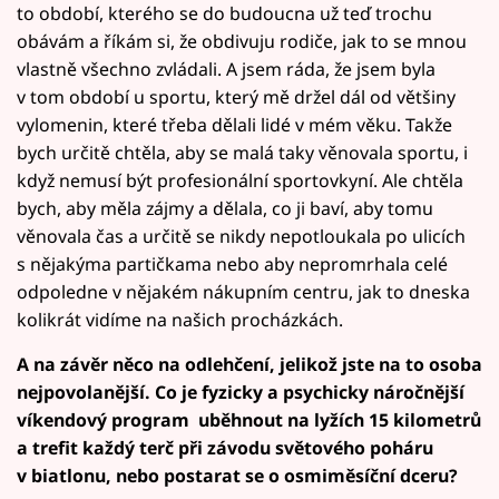
to období, kterého se do budoucna už teď trochu
obávám a říkám si, že obdivuju rodiče, jak to se mnou
vlastně všechno zvládali. A jsem ráda, že jsem byla
v tom období u sportu, který mě držel dál od většiny
vylomenin, které třeba dělali lidé v mém věku. Takže
bych určitě chtěla, aby se malá taky věnovala sportu, i
když nemusí být profesionální sportovkyní. Ale chtěla
bych, aby měla zájmy a dělala, co ji baví, aby tomu
věnovala čas a určitě se nikdy nepotloukala po ulicích
s nějakýma partičkama nebo aby nepromrhala celé
odpoledne v nějakém nákupním centru, jak to dneska
kolikrát vidíme na našich procházkách.
A na závěr něco na odlehčení, jelikož jste na to osoba
nejpovolanější. Co je fyzicky a psychicky náročnější
víkendový program uběhnout na lyžích 15 kilometrů
a trefit každý terč při závodu světového poháru
v biatlonu, nebo postarat se o osmiměsíční dceru?