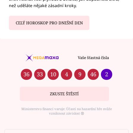
než uděláte nějaké zásadní kroky.
CELÝ HOROSKOP PRO DNEŠNÍ DEN
Vaše šťastná čísla
36
33
10
4
9
46
2
ZKUSTE ŠTĚSTÍ
Ministerstvo financí varuje: Účastí na hazardní hře může
vzniknout závislost ⑱