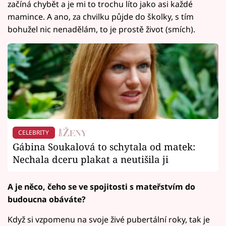
začíná chybět a je mi to trochu líto jako asi každé
mamince. A ano, za chvilku půjde do školky, s tím
bohužel nic nenadělám, to je prostě život (smích).
CELEBRITY
Gábina Soukalová to schytala od matek:
Nechala dceru plakat a neutišila ji
A je něco, čeho se ve spojitosti s mateřstvím do
budoucna obáváte?
Když si vzpomenu na svoje živé pubertální roky, tak je