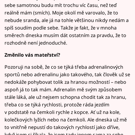
sebe samotnou budu mít trochu víc času, než teď
reálně mám (smích). Moje okolí mě varovalo, že to
nebude sranda, ale já na tohle většinou nikdy nedám a
spíš soudím podle sebe. Takže je fakt, že v mnoha
směrech dneska musím dát ostatním za pravdu, že to
rozhodně není jednoduché.
Změnilo vás mateřství?
Pozoruji na sobě, že co se týká třeba adrenalinových
sportů nebo adrenalinu jako takového, tak člověk už se
nedokáže pohybovat tolik za hranou možností – nebo
aspoň já to tak mám. Adrenalin mě svým způsobem
stále láká, ale už nejsem schopna chodit tak za hranu,
třeba co se týká rychlosti, protože ráda jezdím
v podstatě na čemkoli rychle z kopce. Ať už na kole,
kolečkových lyžích nebo na čemkoli. Ale dneska už mě
to vnitřně nepustí do takových rychlostí jako dříve,
když jsem si říkala, že jsem tady jenom sama za sebe.