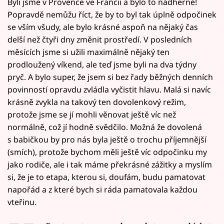
Byli jsme v Provence ve Francii a bylo to nádherné!
Popravdě nemůžu říct, že by to byl tak úplně odpočinek
se vším všudy, ale bylo krásné aspoň na nějaký čas
delší než čtyři dny změnit prostředí. V posledních
měsících jsme si užili maximálně nějaký ten
prodloužený víkend, ale teď jsme byli na dva týdny
pryč. A bylo super, že jsem si bez řady běžných denních
povinností opravdu zvládla vyčistit hlavu. Malá si navíc
krásně zvykla na takový ten dovolenkový režim,
protože jsme se jí mohli věnovat ještě víc než
normálně, což jí hodně svědčilo. Možná že dovolená
s babičkou by pro nás byla ještě o trochu příjemnější
(smích), protože bychom měli ještě víc odpočinku my
jako rodiče, ale i tak máme překrásné zážitky a myslím
si, že je to etapa, kterou si, doufám, budu pamatovat
napořád a z které bych si ráda pamatovala každou
vteřinu.