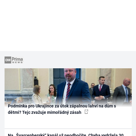
Podmínka pro Ukrajince za útok zápalnou lahví na dům s
dětmi? Tejc zvažuje mimořádný zásah
Na „Švarcenberský“ kanál už neodbočíte. Chyba vydržela 30