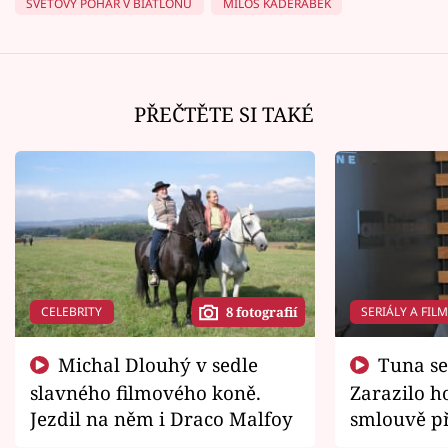
SVĚTOVÝ POHÁR V BIATLONU
MILOŠ KADEŘÁBEK
PŘEČTĚTE SI TAKÉ
CELEBRITY
SERIÁLY A FIL
8 fotografií
Michal Dlouhý v sedle
Tuna se chtěl vrátit domů.
slavného filmového koně.
Zarazilo ho
Jezdil na něm i Draco Malfoy
smlouvě př
zemřít