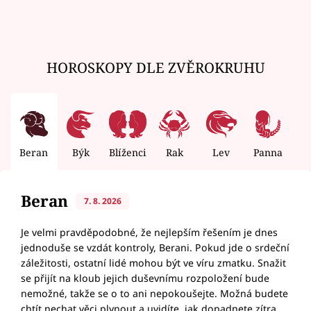
HOROSKOPY DLE ZVĚROKRUHU
Beran
Býk
Blíženci
Rak
Lev
Panna
V
Beran
7. 8. 2026
Je velmi pravděpodobné, že nejlepším řešením je dnes
jednoduše se vzdát kontroly, Berani. Pokud jde o srdeční
záležitosti, ostatní lidé mohou být ve víru zmatku. Snažit
se přijít na kloub jejich duševnímu rozpoložení bude
nemožné, takže se o to ani nepokoušejte. Možná budete
chtít nechat věci plynout a uvidíte, jak dopadnete zítra,