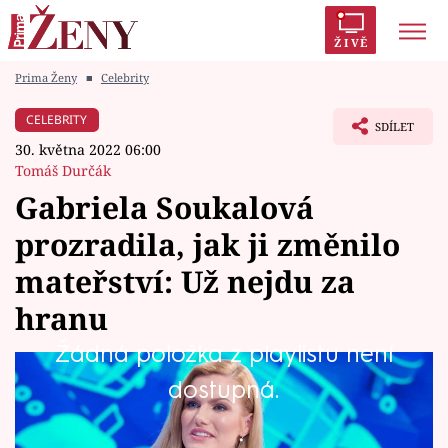
ŽIVĚ
Prima Ženy
■
Celebrity
Trendy:
Polabí
Inspekce
Prostřeno!
AYTO?
CELEBRITY
SDÍLET
Módní alarm
Zrádci
Proměny
30. května 2022 06:00
Tomáš Durčák
Gabriela Soukalová
prozradila, jak ji změnilo
Témata
mateřství: Už nejdu za
Celebrity
hranu
Žádná položka z playlistu není
Vztahy
Gabriela Soukalová (32) je už osm měsíců
dostupná.
Seriály
maminkou a společně se svým přítelem
Milošem Kadeřábkem (34) vychovává dceru