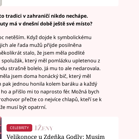
uto tradici v zahraničí nikdo nechápe.
ruty má v dnešní době ještě své místo?
 moc netěším. Když dojde k symbolickému
jich ale řada mužů přijde posilněna
ěkolikrát stalo, že jsem měla podlité
l spolužák, který měl pomlázku upletenou z
vdu strašně bolelo. Já mu to ale nedarovala.
měla jsem doma honácký bič, který měl
em pak jednou honila kolem baráku a každý
m ho a přišlo mi to naprosto fér. Možná bych
rozhovor přečte co nejvíce chlapů, kteří se k
 že musí být opatrní.
CELEBRITY
Velikonoce u Zdeňka Godly: Musím