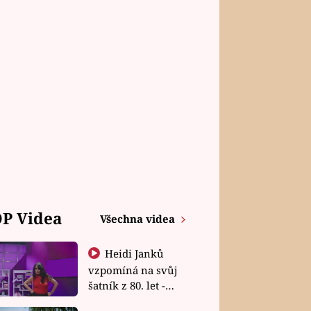
P Videa
Všechna videa
Heidi Janků
vzpomíná na svůj
šatník z 80. let -
Shopaholičky