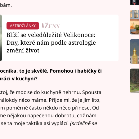
ýbám.
ASTROČLÁNKY
Blíží se veledůležité Velikonoce:
Dny, které nám podle astrologie
změní život
ocníka, to je skvělé. Pomohou i babičky či
práci v kuchyni?
postoj, že moc se do kuchyně nehrnu. Spousta
lokdy něco máme. Přijde mi, že je jim líto,
nám poměrně často někdo něco přinese. Od
eme nějakou napečenou dobrotu, což nám
se ta moje taktika asi vyplácí.
(srdečně se