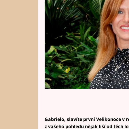
Kadeřábkem a dcerou Izabelkou. 
znamená a jak jarní svátky proží
Gabrielo, slavíte první Velikonoce v
z vašeho pohledu nějak liší od těch l