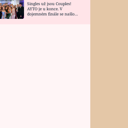
Singles už jsou Couples!
AYTO je u konce. V
dojemném finále se našlo
všech 10 Perfect Matchů