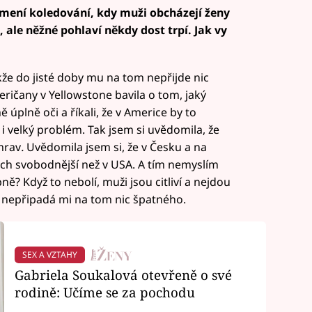
amení koledování, kdy muži obcházejí ženy
, ale něžné pohlaví někdy dost trpí. Jak vy
akže do jisté doby mu na tom nepřijde nic
eričany v Yellowstone bavila o tom, jaký
 úplně oči a říkali, že v Americe by to
 i velký problém. Tak jsem si uvědomila, že
 mrav
.
Uvědomila jsem si, že v Česku a na
h svobodnější než v USA. A tím nemyslím
ně? Když to nebolí, muži jsou citliví a nejdou
, nepřipadá mi na tom nic špatného.
SEX A VZTAHY
Gabriela Soukalová otevřeně o své
rodině: Učíme se za pochodu