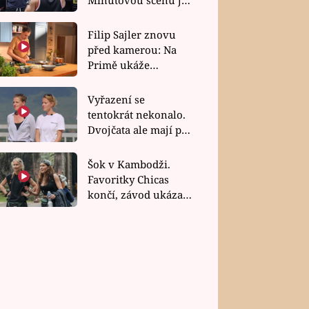
bez dubla
Filip Sajler znovu
před kamerou: Na
Primě ukáže
poctivou kuchyni i
rychlé recepty
Vyřazení se
tentokrát nekonalo.
Dvojčata ale mají po
uzavření třetí etapy
závodu nůž na krku
Šok v Kambodži.
Favoritky Chicas
končí, závod ukázal
svou nejtvrdší tvář