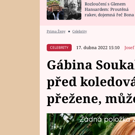
Rozloučení s Glenem
SNÁŘ
CELEBRITY
Hansardem: Proutěná
rakev, dojemná řeč Bona
HOROSKOP NA
VAŘENÍ
zpěv Irglové s Vedderem
ROK 2023
Prima Ženy
■
Celebrity
17. dubna 2022 15:10
Josef
CELEBRITY
Gábina Souka
před koledov
přežene, může
Žádná položka z 
Moderátorka a bývalá vynikající 
slaví první Velikonoce ve třech,