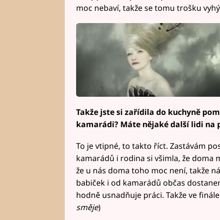
moc nebaví, takže se tomu trošku vyh
Takže jste si zařídila do kuchyně pom
kamarádi? Máte nějaké další lidi na 
To je vtipné, to takto říct. Zastávám 
kamarádů i rodina si všimla, že doma má
že u nás doma toho moc není, takže 
babiček i od kamarádů občas dostan
hodně usnadňuje práci. Takže ve finále 
směje
)