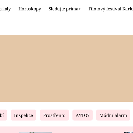
eriály
Horoskopy
Sledujte prima+
Filmový festival Karl
Celebrity
Recept
MÓDA A KRÁSA
HLAVNÍ JÍ
VZTAHY A SEX
SLADKÉ
PRIMA MAMINKA
ZDRAVÉ
bí
Inspekce
Prostřeno!
AYTO?
Módní alarm
Fresh
Living
RECEPTY
BYDLENÍ