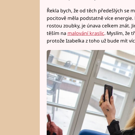
Řekla bych, že od těch předešlých se mo
pocitově měla podstatně více energie. N
rostou zoubky, je únava celkem znát. J
těším na
malování kraslic
. Myslím, že t
protože Izabelka z toho už bude mít ví