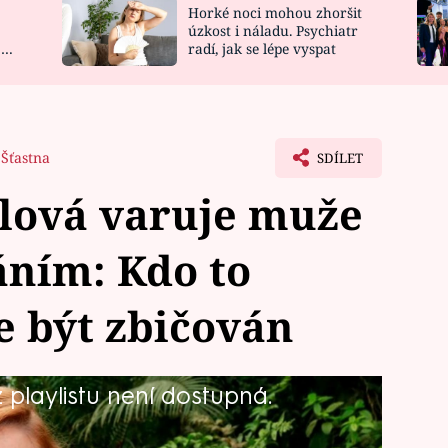
Horké noci mohou zhoršit
NOVINKY
ZAHRADA
úzkost i náladu. Psychiatr
 a
radí, jak se lépe vyspat
VIDEORECEPTY
DESIGN
 Šťastna
SDÍLET
lová varuje muže
áním: Kdo to
 být zbičován
playlistu není dostupná.
biatlonistka Gabriela Soukalová (32)
 svátky si užívá s partnerem Milošem