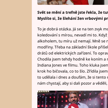
Svět se mění a trefně jste řekla, že t
Myslíte si, že šlehání žen vrbovými p
To je dobrá otázka. Já se na ten zvyk
koledování s mírou, nevadí mi to. Když 
alkoholem, tu míru už nemají. Mně se n
modřiny. Třeba na základní škole přiše
drátů od elektrických zařízení. To opra
Chodila jsem tehdy hodně ke koním a 
Indiana Jones ve filmu. Toho kluka js
krok ho bičovala, co to šlo. Zřídila jse
to udělala i dnes a doufám, že si tento 
nám chystají, aby si dali pozor a věděli,