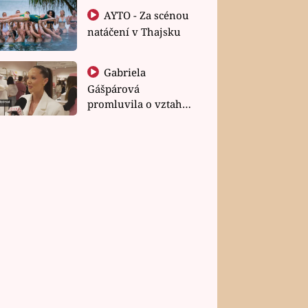
AYTO - Za scénou
natáčení v Thajsku
Gabriela
Gášpárová
promluvila o vztahu
a zakládání rodiny