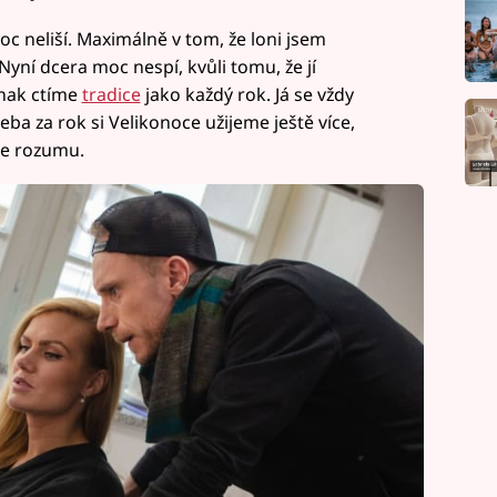
c neliší. Maximálně v tom, že loni jsem
yní dcera moc nespí, kvůli tomu, že jí
inak ctíme
tradice
jako každý rok. Já se vždy
řeba za rok si Velikonoce užijeme ještě více,
ce rozumu.