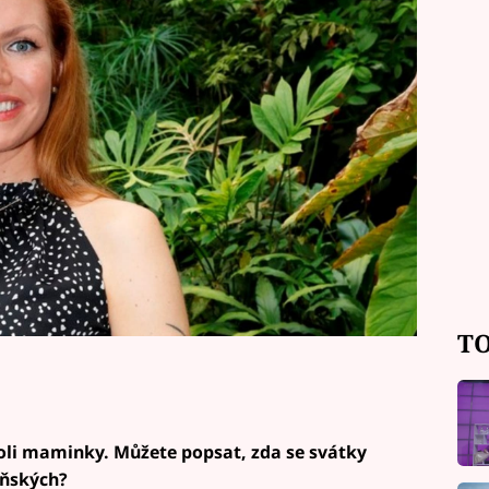
Pro Prima Ženy řekla, co to pro ni
vá.
TO
 roli maminky. Můžete popsat, zda se svátky
oňských?