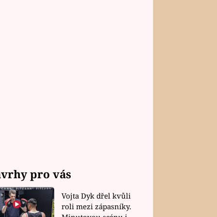
vrhy pro vás
Vojta Dyk dřel kvůli
roli mezi zápasníky.
Minutovou scénu jel