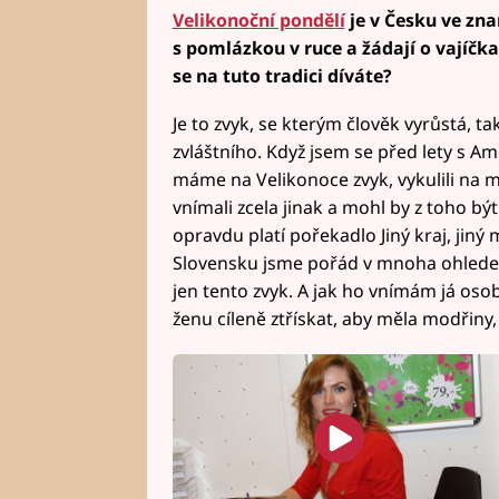
Velikonoční pondělí
je v Česku ve zn
s pomlázkou v ruce a žádají o vajíčka
se na tuto tradici díváte?
Je to zvyk, se kterým člověk vyrůstá, t
zvláštního. Když jsem se před lety s Am
máme na Velikonoce zvyk, vykulili na mě
vnímali zcela jinak a mohl by z toho být
opravdu platí pořekadlo Jiný kraj, jiný
Slovensku jsme pořád v mnoha ohledec
jen tento zvyk. A jak ho vnímám já osob
ženu cíleně ztřískat, aby měla modřiny