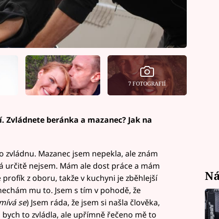
7 FOTOGRAFIÍ
ní. Zvládnete beránka a mazanec? Jak na
ho zvládnu. Mazanec jsem nepekla, ale znám
ná určitě nejsem. Mám ale dost práce a mám
Ná
je profík z oboru, takže v kuchyni je zběhlejší
 a nechám mu to. Jsem s tím v pohodě, že
mívá se
) Jsem ráda, že jsem si našla člověka,
Já bych to zvládla, ale upřímně řečeno mě to