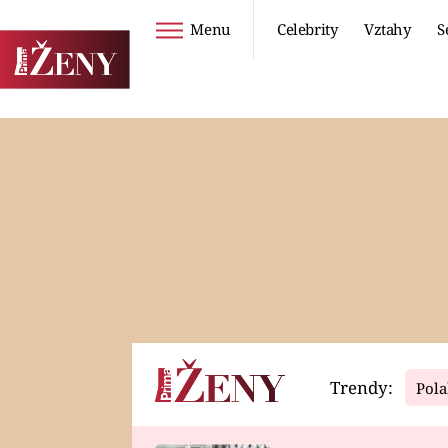
Menu
Celebrity
Vztahy
S
Seriály
Životní styl
ZOO
DIETY A HUBNUTÍ
PROSTŘENO!
CESTOVÁNÍ A
DOVOLENÁ
DUCH
ZDRAVÍ
Trendy:
Pola
Horoskopy
Video
ASTROČLÁNKY
SERIÁLY