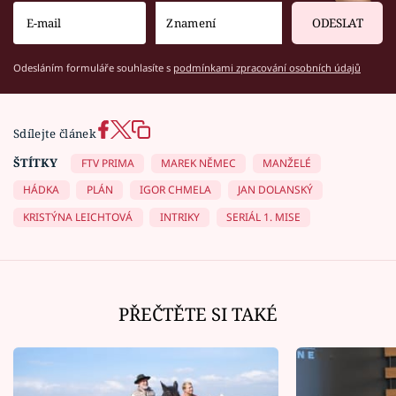
ODESLAT
Odesláním formuláře souhlasíte s
podmínkami zpracování osobních údajů
Sdílejte článek
ŠTÍTKY
FTV PRIMA
MAREK NĚMEC
MANŽELÉ
HÁDKA
PLÁN
IGOR CHMELA
JAN DOLANSKÝ
KRISTÝNA LEICHTOVÁ
INTRIKY
SERIÁL 1. MISE
PŘEČTĚTE SI TAKÉ