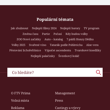
Populární témata
Jak zhubnout
Nejlepší filmy 2024
Nejlepší horory
TV program
Změna času
Partie
Počasí
Kdy budou volby
ZOO Nové začátky
Auto – katalog
7 pádů Honzy Dědka
Volby 2025
Svařené víno
Tatarák podle Pohlreicha
Aloe vera
Pěstování lichořeřišnice
Výpočet ascendentu
Tvarohové knedlíky
Nejlepší palačinky
Švestkový koláč
O FTV Prima
Management
Volná místa
Press
Reklama
Castingy a výzvy