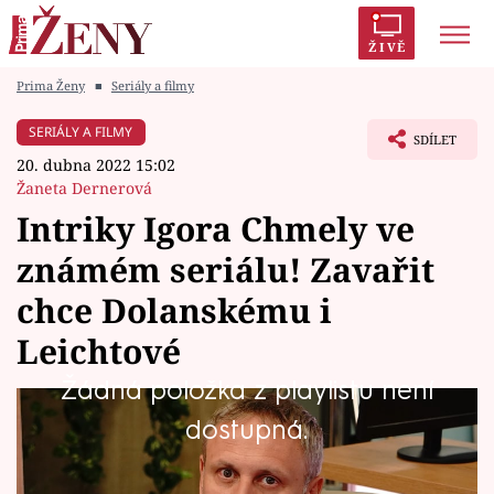
ŽIVĚ
Prima Ženy
■
Seriály a filmy
Trendy:
Polabí
Inspekce
Prostřeno!
AYTO?
SERIÁLY A FILMY
SDÍLET
Módní alarm
Zrádci
Proměny
20. dubna 2022 15:02
Žaneta Dernerová
Intriky Igora Chmely ve
známém seriálu! Zavařit
Témata
chce Dolanskému i
Celebrity
Leichtové
Žádná položka z playlistu není
Vztahy
Herec Igor Chmela se jako seriálový ředitel
dostupná.
Seriály
nemocnice zase pěkně předvede.
Prospěchářsky plánuje ještě více rozeštvat