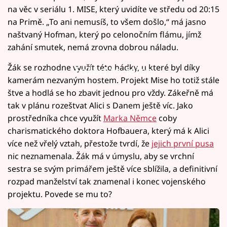
na věc v seriálu 1. MISE, který uvidíte ve středu od 20:15
na Primě. „To ani nemusíš, to všem došlo,“ má jasno
naštvaný Hofman, který po celonočním flámu, jímž
zahání smutek, nemá zrovna dobrou náladu.
Žák se rozhodne využít této hádky, u které byl díky
Failed to fetch
kamerám nezvaným hostem. Projekt Mise ho totiž stále
štve a hodlá se ho zbavit jednou pro vždy. Zákeřně má
tak v plánu rozeštvat Alici s Danem ještě víc. Jako
prostředníka chce využít
Marka Němce
coby
charismatického doktora Hofbauera, který má k Alici
více než vřelý vztah, přestože tvrdí, že
jejich první pusa
nic neznamenala. Žák má v úmyslu, aby se vrchní
sestra se svým primářem ještě více sblížila, a definitivní
rozpad manželství tak znamenal i konec vojenského
projektu. Povede se mu to?