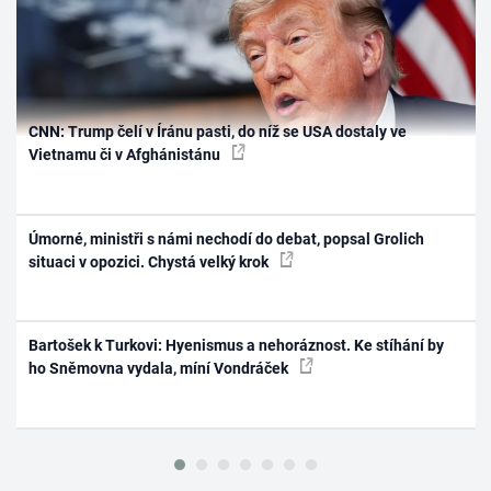
CNN: Trump čelí v Íránu pasti, do níž se USA dostaly ve
Vietnamu či v Afghánistánu
Úmorné, ministři s námi nechodí do debat, popsal Grolich
situaci v opozici. Chystá velký krok
Bartošek k Turkovi: Hyenismus a nehoráznost. Ke stíhání by
ho Sněmovna vydala, míní Vondráček