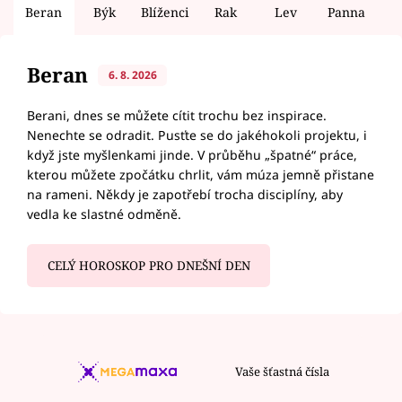
Beran
Býk
Blíženci
Rak
Lev
Panna
V
Beran
6. 8. 2026
Berani, dnes se můžete cítit trochu bez inspirace.
Nenechte se odradit. Pusťte se do jakéhokoli projektu, i
když jste myšlenkami jinde. V průběhu „špatné“ práce,
kterou můžete zpočátku chrlit, vám múza jemně přistane
na rameni. Někdy je zapotřebí trocha disciplíny, aby
vedla ke slastné odměně.
CELÝ HOROSKOP PRO DNEŠNÍ DEN
Vaše šťastná čísla