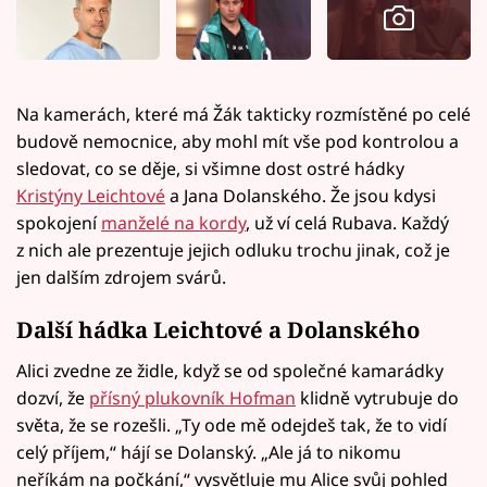
Na kamerách, které má Žák takticky rozmístěné po celé
budově nemocnice, aby mohl mít vše pod kontrolou a
sledovat, co se děje, si všimne dost ostré hádky
Kristýny Leichtové
a Jana Dolanského. Že jsou kdysi
spokojení
manželé na kordy
, už ví celá Rubava. Každý
z nich ale prezentuje jejich odluku trochu jinak, což je
jen dalším zdrojem svárů.
Další hádka Leichtové a Dolanského
Alici zvedne ze židle, když se od společné kamarádky
dozví, že
přísný plukovník Hofman
klidně vytrubuje do
světa, že se rozešli. „Ty ode mě odejdeš tak, že to vidí
celý příjem,“ hájí se Dolanský. „Ale já to nikomu
neříkám na počkání,“ vysvětluje mu Alice svůj pohled