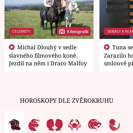
CELEBRITY
SERIÁLY A FIL
8 fotografií
Michal Dlouhý v sedle
Tuna se chtěl vrátit domů.
slavného filmového koně.
Zarazilo ho
Jezdil na něm i Draco Malfoy
smlouvě př
zemřít
HOROSKOPY DLE ZVĚROKRUHU