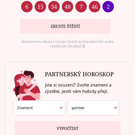
6
15
34
48
7
46
2
ZKUSTE ŠTĚSTÍ
Ministerstvo financí varuje: Účastí na hazardní hře může
vzniknout závislost ⑱
PARTNERSKÝ HOROSKOP
Jste si souzení? Zvolte znamení a
zjistěte, jestli vám hvězdy přejí.
VYPOČÍTAT