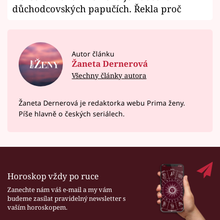
důchodcovských papučích. Řekla proč
Autor článku
Žaneta Dernerová
Všechny články autora
Žaneta Dernerová je redaktorka webu Prima ženy.
Píše hlavně o českých seriálech.
Horoskop vždy po ruce
Zanechte nám váš e-mail a my vám
budeme zasílat pravidelný newsletter s
vaším horoskopem.