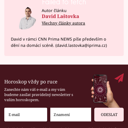
Failed to fetch
Autor článku
David Laštovka
Všechny články autora
David v rámci CNN Prima NEWS píše především o
dění na domácí scéně. (david.lastovka@iprima.cz)
Horoskop vždy po ruce
Zanechte nám váš e-mail a my vám
budeme zasílat pravidelný newsletter s
vaším horoskopem.
ODESLAT