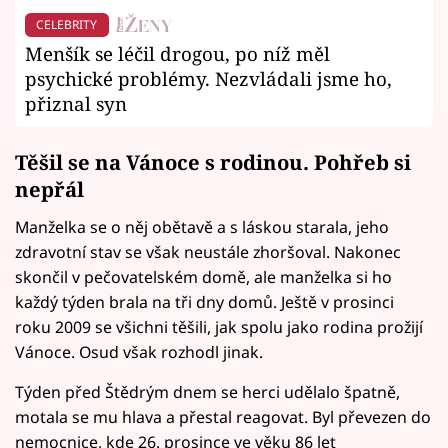
CELEBRITY
Menšík se léčil drogou, po níž měl
psychické problémy. Nezvládali jsme ho,
přiznal syn
Těšil se na Vánoce s rodinou. Pohřeb si
nepřál
Manželka se o něj obětavě a s láskou starala, jeho
zdravotní stav se však neustále zhoršoval. Nakonec
skončil v pečovatelském domě, ale manželka si ho
každý týden brala na tři dny domů. Ještě v prosinci
roku 2009 se všichni těšili, jak spolu jako rodina prožijí
Vánoce. Osud však rozhodl jinak.
Týden před Štědrým dnem se herci udělalo špatně,
motala se mu hlava a přestal reagovat. Byl převezen do
nemocnice, kde 26. prosince ve věku 86 let