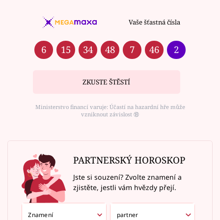
Vaše šťastná čísla
6
15
34
48
7
46
2
ZKUSTE ŠTĚSTÍ
Ministerstvo financí varuje: Účastí na hazardní hře může
vzniknout závislost ⑱
PARTNERSKÝ HOROSKOP
Jste si souzení? Zvolte znamení a
zjistěte, jestli vám hvězdy přejí.