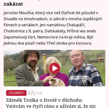
zakázat
Jaroslav Moučka, který více než čtyřicet let působil v
Divadle na Vinohradech, si zahrál v mnoha úspěšných
filmech a seriálech. Jen namátkou Chalupáři,
Chobotnice z II. patra, Dalskabáty, hříšná ves aneb
Zapomenutý čert, Nemocnice na kraji města, Byli
jednou dva písaři nebo Třetí skoba pro kocoura.
CELEBRITY
Zdeněk Troška o životě v důchodu:
Vstávám ve čtyři ráno a užívám si, že nic