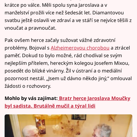
krátce po válce. Měli spolu syna Jaroslava a v
manželství prožili více než šedesát let. Diamantovou
svatbu ještě oslavili ve zdraví a ve stáří se nejvíce těšili z
vnoučat a pravnoučat.
Pak ovšem herce začaly sužovat vážné zdravotní
problémy. Bojoval s
Alzheimerovou chorobou
a ztrácel
paměť. Dokud to bylo možné, rád chodíval se svým
nejlepším přítelem, hereckým kolegou Josefem Mixou,
posedět do blízké vinárny. Žil v ústraní a o mediální
pozornost nestál. „Jsem už dávno někdo jiný,“ omlouval
žádosti o rozhovory.
Mohlo by vás zajímat:
Bratr herce Jaroslava Moučky
byl sadista. Brutálně mučil a týral lidi