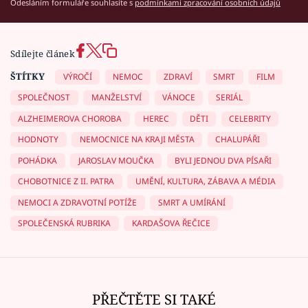
Odesláním formuláře souhlasíte s
podmínkami zpracování osobních údajů
Sdílejte článek
ŠTÍTKY
VÝROČÍ
NEMOC
ZDRAVÍ
SMRT
FILM
SPOLEČNOST
MANŽELSTVÍ
VÁNOCE
SERIÁL
ALZHEIMEROVA CHOROBA
HEREC
DĚTI
CELEBRITY
HODNOTY
NEMOCNICE NA KRAJI MĚSTA
CHALUPÁŘI
POHÁDKA
JAROSLAV MOUČKA
BYLI JEDNOU DVA PÍSAŘI
CHOBOTNICE Z II. PATRA
UMĚNÍ, KULTURA, ZÁBAVA A MÉDIA
NEMOCI A ZDRAVOTNÍ POTÍŽE
SMRT A UMÍRÁNÍ
SPOLEČENSKÁ RUBRIKA
KARDAŠOVA ŘEČICE
PŘEČTĚTE SI TAKÉ