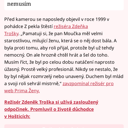
nemusím
Před kamerou se naposledy objevil v roce 1999 v
pohádce Z pekla štěstí
režiséra Zdeňka
Trošky
. „Pamatuji si, že pan Moučka měl velmi
starostlivou, milující ženu, která se o něj dost bála. A
byla proti tomu, aby roli přijal, protože byl už tehdy
nemocný. On ale hrozně chtěl hrát a šel do toho.
Musím říct, že byl po celou dobu natáčení naprosto
úžasný. Prostě velký profesionál. Nikdy se nestalo, že
by byl nějak rozmrzelý nebo unavený. Duchem byl mlád
a svoji roli sehrál mistrně,“
zavzpomínal režisér pro
web Prima Ženy.
Režisér Zdeněk Troška si užívá zasloužený
odpočinek. Promluvil o životě důchodce
v Hošticích: