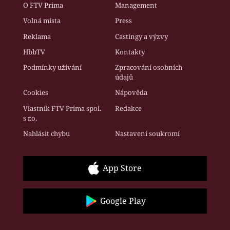
O FTV Prima
Management
Volná místa
Press
Reklama
Castingy a výzvy
HbbTV
Kontakty
Podmínky užívání
Zpracování osobních
údajů
Cookies
Nápověda
Vlastník FTV Prima spol.
Redakce
s r.o.
Nahlásit chybu
Nastavení soukromí
App Store
Google Play