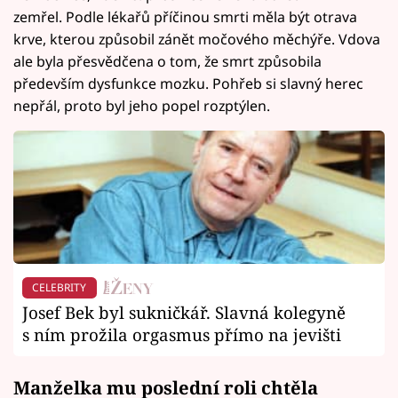
zemřel. Podle lékařů příčinou smrti měla být otrava
krve, kterou způsobil zánět močového měchýře. Vdova
ale byla přesvědčena o tom, že smrt způsobila
především dysfunkce mozku. Pohřeb si slavný herec
nepřál, proto byl jeho popel rozptýlen.
CELEBRITY
Josef Bek byl sukničkář. Slavná kolegyně
s ním prožila orgasmus přímo na jevišti
Manželka mu poslední roli chtěla