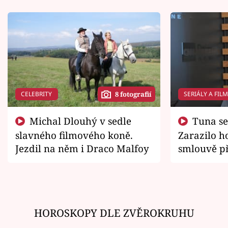
CELEBRITY
SERIÁLY A FIL
8 fotografií
Michal Dlouhý v sedle
Tuna se chtěl vrátit domů.
slavného filmového koně.
Zarazilo ho
Jezdil na něm i Draco Malfoy
smlouvě př
zemřít
HOROSKOPY DLE ZVĚROKRUHU