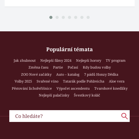
Populární témata
Jak zhubnout
Nejlepší filmy 2024
Nejlepší horory
TV program
Změna času
Partie
Počasí
Kdy budou volby
ZOO Nové začátky
Auto – katalog
7 pádů Honzy Dědka
Volby 2025
Svařené víno
Tatarák podle Pohlreicha
Aloe vera
Pěstování lichořeřišnice
Výpočet ascendentu
Tvarohové knedlíky
Nejlepší palačinky
Švestkový koláč