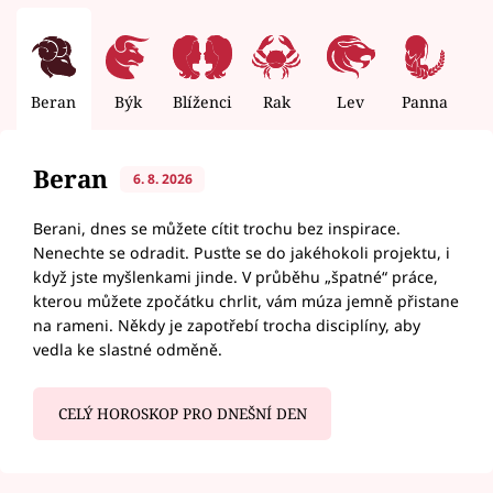
Beran
Býk
Blíženci
Rak
Lev
Panna
V
Beran
6. 8. 2026
Berani, dnes se můžete cítit trochu bez inspirace.
Nenechte se odradit. Pusťte se do jakéhokoli projektu, i
když jste myšlenkami jinde. V průběhu „špatné“ práce,
kterou můžete zpočátku chrlit, vám múza jemně přistane
na rameni. Někdy je zapotřebí trocha disciplíny, aby
vedla ke slastné odměně.
CELÝ HOROSKOP PRO DNEŠNÍ DEN