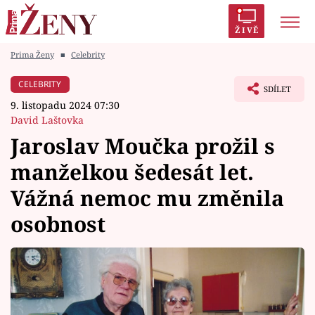
ŽIVĚ
Prima Ženy
■
Celebrity
Trendy:
Polabí
Inspekce
Prostřeno!
AYTO?
CELEBRITY
SDÍLET
Módní alarm
Zrádci
Proměny
9. listopadu 2024 07:30
David Laštovka
Jaroslav Moučka prožil s
manželkou šedesát let.
Témata
Vážná nemoc mu změnila
Celebrity
osobnost
Vztahy
Seriály