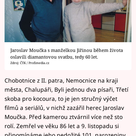
Horoskopy
Sledujte prima+
Filmový festival Karlovy Vary
Pořady
Jaroslav Moučka s manželkou Jiřinou během života
oslavili diamantovou svatbu, tedy 60 let.
Mámy sobě
Zdroj: ČTK / Profimedia.cz
Přihlášení
Chobotnice z II. patra, Nemocnice na kraji
města, Chalupáři, Byli jednou dva písaři, Třetí
skoba pro kocoura, to je jen stručný výčet
Sledujte nás
filmů a seriálů, v nichž zazářil herec Jaroslav
Moučka. Před kamerou ztvárnil více než sto
rolí. Zemřel ve věku 86 let a 9. listopadu si
připomínáme jeho nedožité 101. narozeniny.