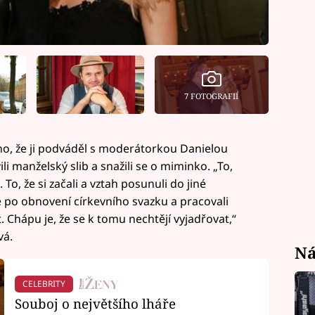
7 FOTOGRAFIÍ
o, že ji podváděl s moderátorkou Danielou
i manželský slib a snažili se o miminko. „To,
 To, že si začali a vztah posunuli do jiné
ě po obnovení církevního svazku a pracovali
. Chápu je, že se k tomu nechtějí vyjadřovat,“
á.
Ná
CELEBRITY
Souboj o největšího lháře