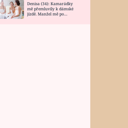
Denisa (34): Kamarádky
mě přemluvily k dámské
jízdě. Manžel mě po
návratu zaskočil