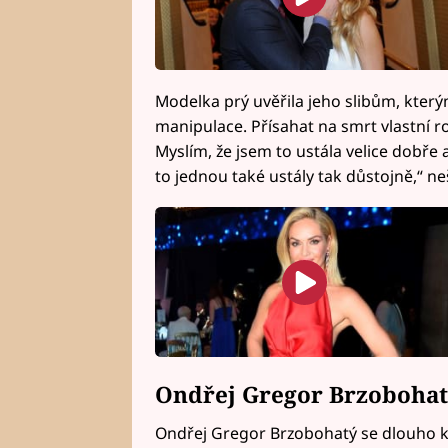
Modelka prý uvěřila jeho slibům, kterým
manipulace. Přísahat na smrt vlastní ro
Myslím, že jsem to ustála velice dobře 
to jednou také ustály tak důstojně,“ ne
Ondřej Gregor Brzobohatý
Ondřej Gregor Brzobohatý se dlouho k 