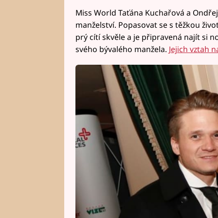
Miss World Taťána Kuchařová a Ondřej
manželství. Popasovat se s těžkou živo
prý cítí skvěle a je připravená najít si n
svého bývalého manžela.
Jejich vztah n