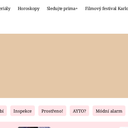
eriály
Horoskopy
Sledujte prima+
Filmový festival Karl
Celebrity
Recept
MÓDA A KRÁSA
HLAVNÍ JÍ
VZTAHY A SEX
SLADKÉ
PRIMA MAMINKA
ZDRAVÉ
bí
Inspekce
Prostřeno!
AYTO?
Módní alarm
Fresh
Living
RECEPTY
BYDLENÍ