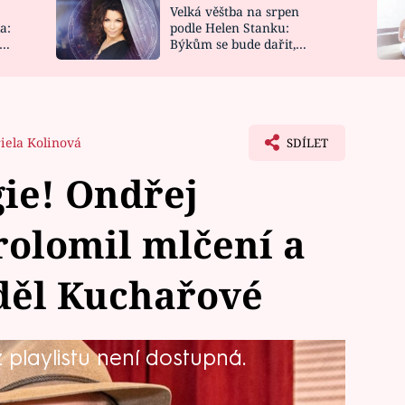
Velká věštba na srpen
NOVINKY
ZAHRADA
a:
podle Helen Stanku:
y
Býkům se bude dařit,
VIDEORECEPTY
DESIGN
Vodnáře čeká jízda
iela Kolinová
SDÍLET
ie! Ondřej
olomil mlčení a
děl Kuchařové
playlistu není dostupná.
atý (39) dlouho mlčel a rozvod s
 přítelkyni vůbec nechtěl