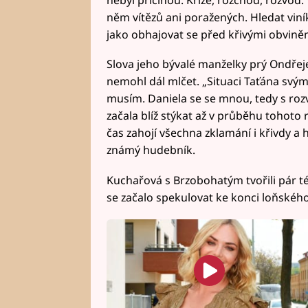
něm vítězů ani poražených. Hledat viníka
jako obhajovat se před křivými obviněn
Slova jeho bývalé manželky prý Ondřej
nemohl dál mlčet. „Situaci Taťána svými
musím. Daniela se se mnou, tedy s ro
začala blíž stýkat až v průběhu tohoto 
čas zahojí všechna zklamání i křivdy a h
známý hudebník.
Kuchařová s Brzobohatým tvořili pár tém
se začalo spekulovat ke konci loňského 