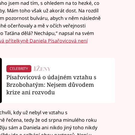
uho jsem nad tím, s ohledem na to hezké, co
uby. Mám toho však už akorát dost. Na rozdíl
m pozornost bulváru, abych v něm následně
uhé očerňovaly a mě v očích veřejnosti
 to Taťána dělá? Nechápu,“ napsal na svém
á přítelkyně Daniela Písařovicová není
CELEBRITY
Písařovicová o údajném vztahu s
Brzobohatým: Nejsem důvodem
krize ani rozvodu
chvíli, kdy už nebyl ve vztahu s
asně řečena, tedy že od srpna minulého roku
žiju sám a Daniela ani nikdo jiný toho nikdy
 Vždy jde o selhání obou partnerů. Není v