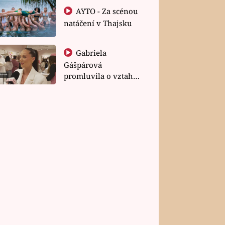
AYTO - Za scénou
natáčení v Thajsku
Gabriela
Gášpárová
promluvila o vztahu
a zakládání rodiny