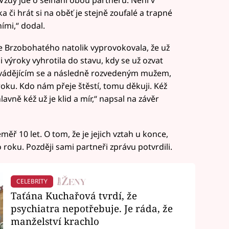
 či hrát si na oběť je stejně zoufalé a trapné
ími,“ dodal.
e Brzobohatého natolik vyprovokovala, že už
 výroky vyhrotila do stavu, kdy se už ozvat
zvádějícím se a následně rozvedeným mužem,
roku. Kdo nám přeje štěstí, tomu děkuji. Kéž
lavně kéž už je klid a mír,“ napsal na závěr
ěř 10 let. O tom, že je jejich vztah u konce,
roku. Později sami partneři zprávu potvrdili.
CELEBRITY
Taťána Kuchařová tvrdí, že
psychiatra nepotřebuje. Je ráda, že
manželství krachlo