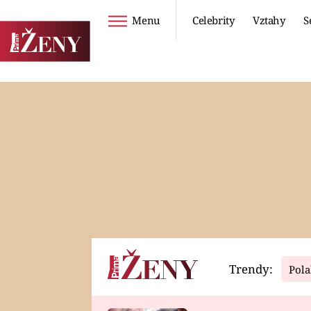
Menu
Celebrity
Vztahy
S
Seriály
Životní styl
ZOO
DIETY A HUBNUTÍ
PROSTŘENO!
CESTOVÁNÍ A
DOVOLENÁ
DUCH
ZDRAVÍ
Trendy:
Pola
Horoskopy
Video
ASTROČLÁNKY
SERIÁLY