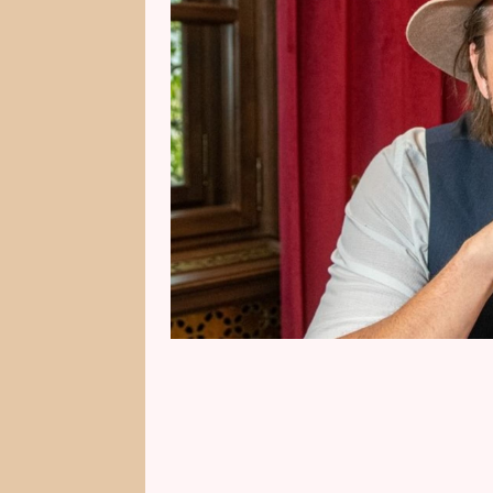
komentovat. Jenže teď mu došla 
své exmanželky, která pořadu S
rozhovor. Mimo jiné řekla, že je r
ve směsici lží a manipulací, kter