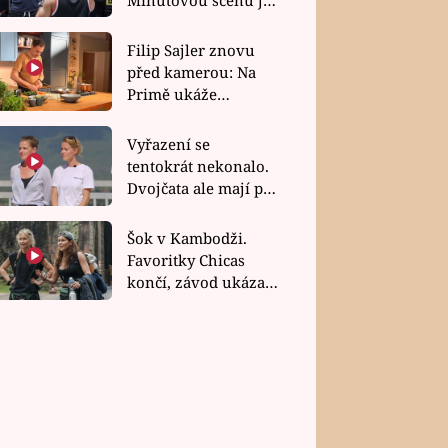
bez dubla
Filip Sajler znovu
před kamerou: Na
Primě ukáže
poctivou kuchyni i
rychlé recepty
Vyřazení se
tentokrát nekonalo.
Dvojčata ale mají po
uzavření třetí etapy
závodu nůž na krku
Šok v Kambodži.
Favoritky Chicas
končí, závod ukázal
svou nejtvrdší tvář