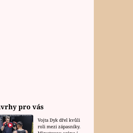
vrhy pro vás
Vojta Dyk dřel kvůli
roli mezi zápasníky.
Minutovou scénu jel