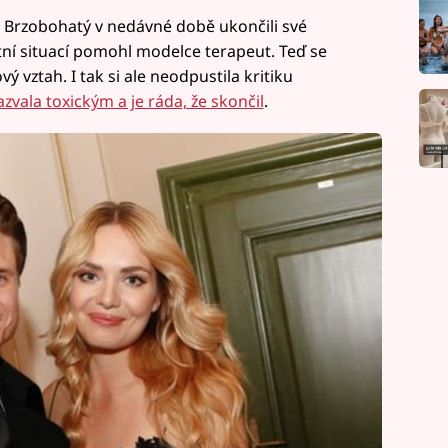
 Brzobohatý v nedávné době ukončili své
tní situací pomohl modelce terapeut. Teď se
ový vztah. I tak si ale neodpustila kritiku
azvala toxickým a je ráda, že skončil
.