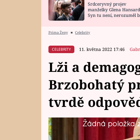
Srdceryvný projev
SNÁŘ
CELEBRITY
manželky Glena Hansard
Syn tu není, nerozuměl b
HOROSKOP NA
VAŘENÍ
tomu, vysvětlila
ROK 2023
Prima Ženy
■
Celebrity
11. května 2022 17:46
Gabr
CELEBRITY
Lži a demagog
Brzobohatý pr
tvrdě odpově
Žádná položka z 
Hudebník Ondřej Gregor Brzoboh
Taťánou Kuchařovou (34) a novou