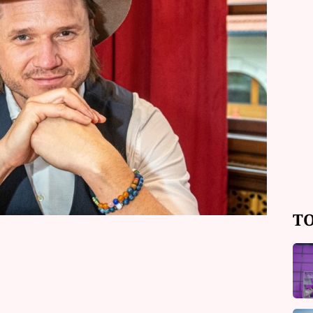
trpělivost a musel reagovat na slova
howtime poskytla velmi otevřený
áda, že manželství skončilo. Žila prý
ým v té době věřila.
TO