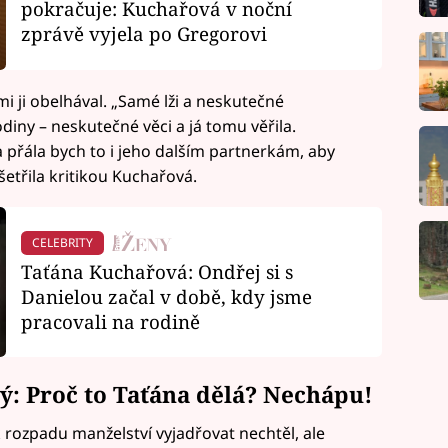
pokračuje: Kuchařová v noční
zprávě vyjela po Gregorovi
i ji obelhával. „Samé lži a neskutečné
diny – neskutečné věci a já tomu věřila.
a přála bych to i jeho dalším partnerkám, aby
šetřila kritikou Kuchařová.
CELEBRITY
Taťána Kuchařová: Ondřej si s
Danielou začal v době, kdy jsme
pracovali na rodině
: Proč to Taťána dělá? Nechápu!
rozpadu manželství vyjadřovat nechtěl, ale