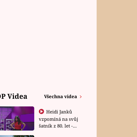
P Videa
Všechna videa
Heidi Janků
vzpomíná na svůj
šatník z 80. let -
Shopaholičky