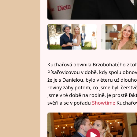
Kuchařová obvinila Brzobohatého z toh
Písařovicovou v době, kdy spolu obnovil
že je s Danielou, bylo v éteru už dlouho.
roviny záhy potom, co jsme byli čerstv
jsme v té době na rodině, je prostě fakt
svěřila se v pořadu
Showtime
Kuchařov