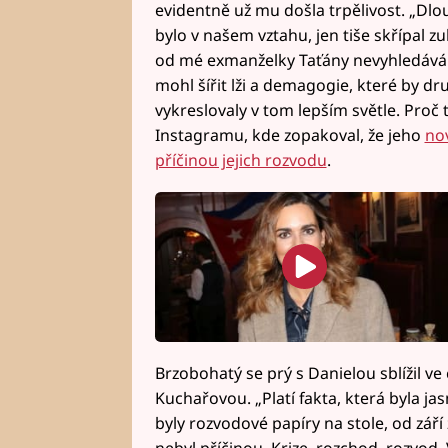
evidentně už mu došla trpělivost. „Dlo
bylo v našem vztahu, jen tiše skřípal z
od mé exmanželky Taťány nevyhledává
mohl šířit lži a demagogie, které by dr
vykreslovaly v tom lepším světle. Proč
Instagramu, kde zopakoval, že jeho
nov
příčinou jejich rozvodu
.
Brzobohatý se prý s Danielou sblížil ve 
Kuchařovou. „Platí fakta, která byla j
byly rozvodové papíry na stole, od září 
nebyl příčinou. Krize, rozchod, rozvod.