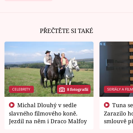
PŘEČTĚTE SI TAKÉ
CELEBRITY
SERIÁLY A FIL
8 fotografií
Michal Dlouhý v sedle
Tuna se chtěl vrátit domů.
slavného filmového koně.
Zarazilo ho
Jezdil na něm i Draco Malfoy
smlouvě př
zemřít