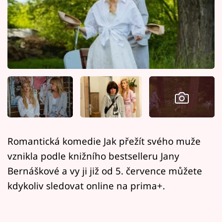
Horoskopy
Sledujte prima+
Filmový festival Karlovy Vary
Pořady
Mámy sobě
Přihlášení
Romantická komedie Jak přežít svého muže
vznikla podle knižního bestselleru Jany
Sledujte nás
Bernáškové a vy ji již od 5. července můžete
kdykoliv sledovat online na prima+.