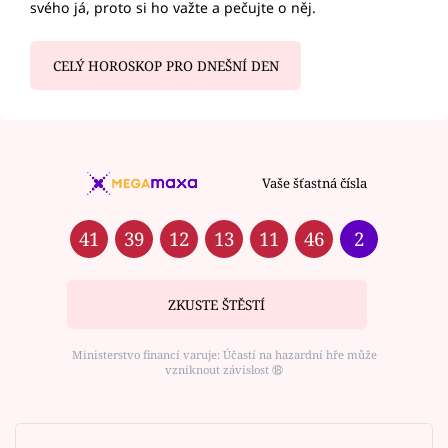
svého já, proto si ho važte a pečujte o něj.
CELÝ HOROSKOP PRO DNEŠNÍ DEN
Vaše šťastná čísla
41
39
12
13
11
46
2
ZKUSTE ŠTĚSTÍ
Ministerstvo financí varuje: Účastí na hazardní hře může
vzniknout závislost ⑱