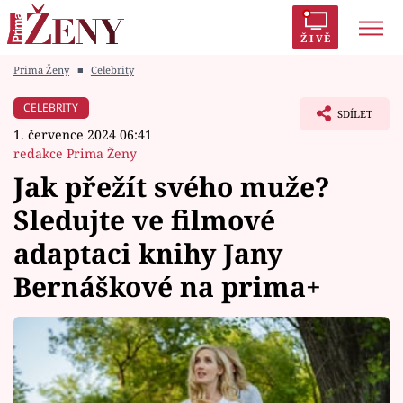
ŽIVĚ
Prima Ženy
■
Celebrity
Trendy:
Polabí
Inspekce
Prostřeno!
AYTO?
CELEBRITY
SDÍLET
Módní alarm
Zrádci
Proměny
1. července 2024 06:41
redakce Prima Ženy
Jak přežít svého muže?
Sledujte ve filmové
Témata
adaptaci knihy Jany
Celebrity
Bernáškové na prima+
Vztahy
Seriály