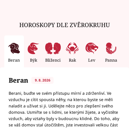
HOROSKOPY DLE ZVĚROKRUHU
Beran
Býk
Blíženci
Rak
Lev
Panna
V
Beran
9. 8. 2026
Berani, buďte ve svém přístupu mírní a zdrženliví. Ve
vzduchu je cítit spousta něhy, na kterou byste se měli
naladit a užívat si ji. Udělejte něco pro zlepšení svého
domova. Usmiřte se s lidmi, se kterými žijete, a vyčistěte
vzduch, aby vztahy byly v budoucnu klidné. Do toho, aby
se váš domov stal útočištěm, jste investovali velkou část