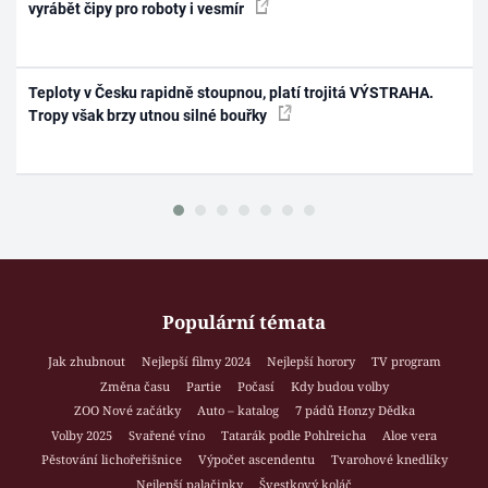
vyrábět čipy pro roboty i vesmír
Teploty v Česku rapidně stoupnou, platí trojitá VÝSTRAHA.
Tropy však brzy utnou silné bouřky
Populární témata
Jak zhubnout
Nejlepší filmy 2024
Nejlepší horory
TV program
Změna času
Partie
Počasí
Kdy budou volby
ZOO Nové začátky
Auto – katalog
7 pádů Honzy Dědka
Volby 2025
Svařené víno
Tatarák podle Pohlreicha
Aloe vera
Pěstování lichořeřišnice
Výpočet ascendentu
Tvarohové knedlíky
Nejlepší palačinky
Švestkový koláč