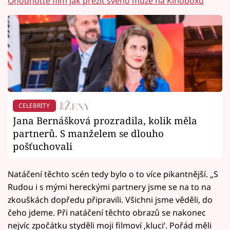
Ohodnoťte film Jak přežít svého muže na Kinoboxu
CELEBRITY
Jana Bernášková prozradila, kolik měla
partnerů. S manželem se dlouho
pošťuchovali
Natáčení těchto scén tedy bylo o to více pikantnější. „S
Rudou i s mými hereckými partnery jsme se na to na
zkouškách dopředu připravili. Všichni jsme věděli, do
čeho jdeme. Při natáčení těchto obrazů se nakonec
nejvíc zpočátku styděli moji filmoví ‚kluci‘. Pořád měli