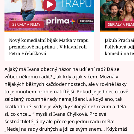
SERIÁLY A FILMY
SERIÁLY A FIL
Nový komediální biják Matka v trapu
Jakub Prachař
premiérově na prima+. V hlavní roli
Polívková odj
Petra Hřebíčková
komedii na t
A jaký má Ivana obecný názor na udílení rad? Dá se
vůbec někomu radit? „Jak kdy a jak v čem. Možná v
nějakých běžných každodennostech, ale v rovině lásky
to je mnohem problematičtější. Pokud je jedinec citově
založený, rozumné rady nemají šanci, a když ano, tak
krátkodobě. Srdce je vždycky silnější než rozum a dělá
si, co chce…,“ myslí si Ivana Chýlková. Pro své
šestnáctileté já by ale přece jen jednu radu měla:
„Nedej na rady druhých a jdi za svým snem… Když máš