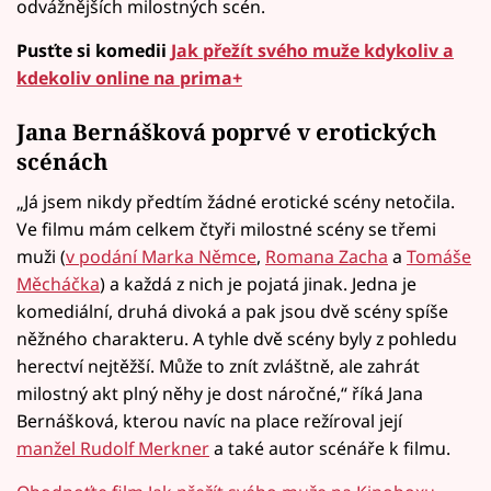
odvážnějších milostných scén.
Pusťte si komedii
Jak přežít svého muže kdykoliv a
kdekoliv online na prima+
Jana Bernášková poprvé v erotických
scénách
„Já jsem nikdy předtím žádné erotické scény netočila.
Ve filmu mám celkem čtyři milostné scény se třemi
muži (
v podání Marka Němce
,
Romana Zacha
a
Tomáše
Měcháčka
) a každá z nich je pojatá jinak. Jedna je
komediální, druhá divoká a pak jsou dvě scény spíše
něžného charakteru. A tyhle dvě scény byly z pohledu
herectví nejtěžší. Může to znít zvláštně, ale zahrát
milostný akt plný něhy je dost náročné,“ říká Jana
Bernášková, kterou navíc na place režíroval její
manžel
Rudolf Merkner
a také autor scénáře k filmu.