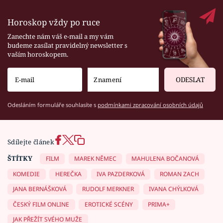
Horoskop vždy po ruce
Zanechte nám váš e-mail a my vám
budeme zasílat pravidelný newsletter s
vaším horoskopem.
ODESLAT
Odesláním formuláře souhlasíte s
podmínkami zpracování osobních údajů
Sdílejte článek
ŠTÍTKY
FILM
MAREK NĚMEC
MAHULENA BOČANOVÁ
KOMEDIE
HEREČKA
IVA PAZDERKOVÁ
ROMAN ZACH
JANA BERNÁŠKOVÁ
RUDOLF MERKNER
IVANA CHÝLKOVÁ
ČESKÝ FILM ONLINE
EROTICKÉ SCÉNY
PRIMA+
JAK PŘEŽÍT SVÉHO MUŽE