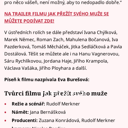
pro něco vášeň, není možný, aby to nedopadlo dobře.“
NA TRAILER FILMU JAK PŘEŽÍT SVÉHO MUŽE SE
MŮŽETE PODÍVAT ZDE!
V ústředních rolích se dále představí Ivana Chýlková,
Marek Němec, Roman Zach, Mahulena Bočanová, Iva
Pazderková, Tomáš Měcháček, Jitka Sedláčková a Pavla
Dostálová. Těšit se můžete ale i na Hanu Vagnerovou,
Sáru Rychlíkovou, Jordana Haje, Jiřího Krampola,
Václava Vašáka, Jiřího Ployhara a další.
Píseň k filmu nazpívala Eva Burešová:
Failed to fetch
Tvůrci filmu Jak přežít svého muže
Režie a scénář:
Rudolf Merkner
Námět:
Jana Bernášková
Producenti:
Zuzana Konrádová, Rudolf Merkner