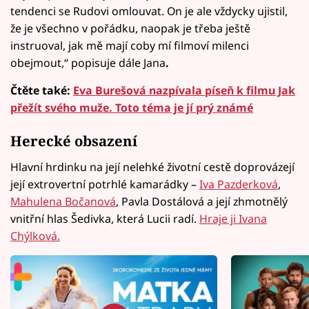
tendenci se Rudovi omlouvat. On je ale vždycky ujistil,
že je všechno v pořádku, naopak je třeba ještě
instruoval, jak mě mají coby mí filmoví milenci
obejmout,“ popisuje dále Jana
.
Čtěte také:
Eva Burešová nazpívala píseň k filmu Jak
přežít svého muže. Toto téma je jí prý známé
Herecké obsazení
Hlavní hrdinku na její nelehké životní cestě doprovázejí
její extrovertní potrhlé kamarádky –
Iva Pazderková
,
Mahulena Bočanová
, Pavla Dostálová a její zhmotnělý
vnitřní hlas Šedivka, která Lucii radí.
Hraje ji Ivana
Chýlková.