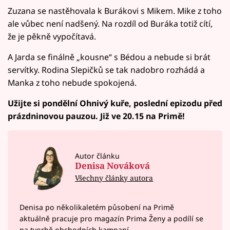
Zuzana se nastěhovala k Burákovi s Mikem. Mike z toho
ale vůbec není nadšený. Na rozdíl od Buráka totiž cítí,
že je pěkně vypočítavá.
A Jarda se finálně „kousne“ s Bédou a nebude si brát
servítky. Rodina Slepičků se tak nadobro rozhádá a
Manka z toho nebude spokojená.
Užijte si pondělní Ohnivý kuře, poslední epizodu před
prázdninovou pauzou. Již ve 20.15 na Primě!
Autor článku
Denisa Nováková
Všechny články autora
Denisa po několikaletém působení na Primě
aktuálně pracuje pro magazín Prima Ženy a podílí se
na tvorbě obchodních kampaní.