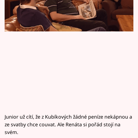
Horoskopy
20.15!
Sledujte prima+
Filmový festival Karlovy Vary
Pořady
Mámy sobě
Přihlášení
Sledujte nás
Junior už cítí, že z Kubíkových žádné peníze nekápnou a
ze svatby chce couvat. Ale Renáta si pořád stojí na
svém.