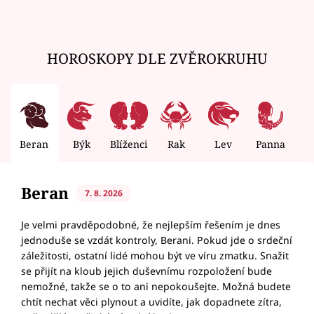
HOROSKOPY DLE ZVĚROKRUHU
Beran
Býk
Blíženci
Rak
Lev
Panna
V
Beran
7. 8. 2026
Je velmi pravděpodobné, že nejlepším řešením je dnes
jednoduše se vzdát kontroly, Berani. Pokud jde o srdeční
záležitosti, ostatní lidé mohou být ve víru zmatku. Snažit
se přijít na kloub jejich duševnímu rozpoložení bude
nemožné, takže se o to ani nepokoušejte. Možná budete
chtít nechat věci plynout a uvidíte, jak dopadnete zítra,