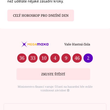
než uděláte nějaké zásadní kroky.
CELÝ HOROSKOP PRO DNEŠNÍ DEN
Vaše šťastná čísla
36
33
10
4
9
46
2
ZKUSTE ŠTĚSTÍ
Ministerstvo financí varuje: Účastí na hazardní hře může
vzniknout závislost ⑱