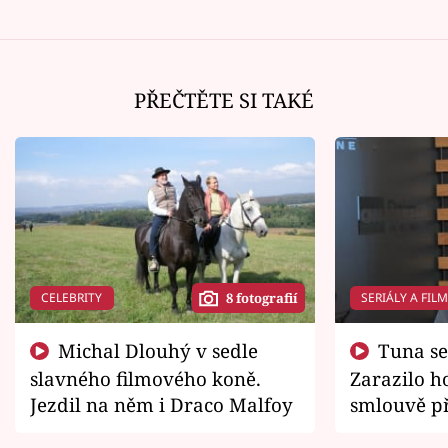
PŘEČTĚTE SI TAKÉ
CELEBRITY
SERIÁLY A FIL
8 fotografií
Michal Dlouhý v sedle
Tuna se chtěl vrátit domů.
slavného filmového koně.
Zarazilo ho
Jezdil na něm i Draco Malfoy
smlouvě př
zemřít