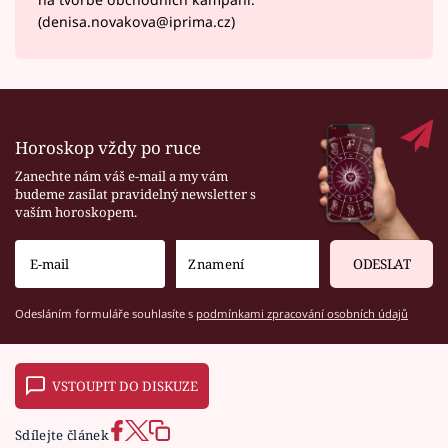
(denisa.novakova@iprima.cz)
Horoskop vždy po ruce
Zanechte nám váš e-mail a my vám
budeme zasílat pravidelný newsletter s
vaším horoskopem.
ODESLAT
Odesláním formuláře souhlasíte s
podmínkami zpracování osobních údajů
VSTOUPIT DO DISKUZE
Sdílejte článek