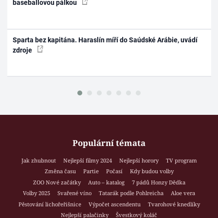
baseballovou pálkou
Sparta bez kapitána. Haraslín míří do Saúdské Arábie, uvádí
zdroje
Populární témata
Jak zhubnout
Nejlepší filmy 2024
Nejlepší horory
TV program
Změna času
Partie
Počasí
Kdy budou volby
ZOO Nové začátky
Auto – katalog
7 pádů Honzy Dědka
Volby 2025
Svařené víno
Tatarák podle Pohlreicha
Aloe vera
Pěstování lichořeřišnice
Výpočet ascendentu
Tvarohové knedlíky
Nejlepší palačinky
Švestkový koláč