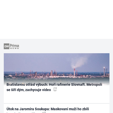
Bratislavou otřásl výbuch: Hoří rafinerie Slovnaft. Metropolí
se šíří dým, zachycuje video
Útok na Jaromíra Soukupa: Maskovaní muži ho zbili