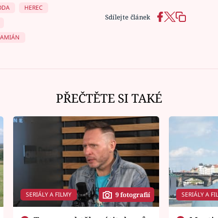
ODA
HEREC
Sdílejte článek
DAMIÁN
PŘEČTĚTE SI TAKÉ
SERIÁLY A FILMY
SERIÁLY A FI
9 fotografií