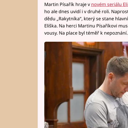
Martin Písařík hraje v
novém seriálu El
ho ale dnes uvidí i v druhé roli. Napr
dědu „Rakytníka“, který se stane hlavní
Eliška. Na herci Martinu Písaříkovi mu
vousy. Na place byl téměř k nepoznání.