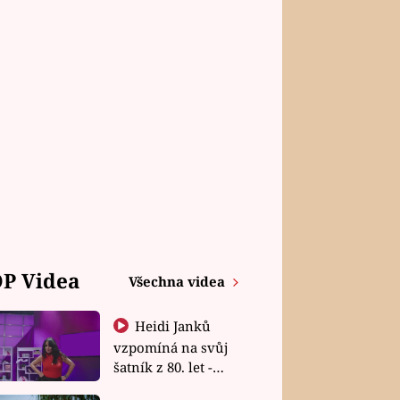
P Videa
Všechna videa
Heidi Janků
vzpomíná na svůj
šatník z 80. let -
Shopaholičky