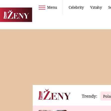
Menu
Celebrity
Vztahy
S
Seriály
Životní styl
ZOO
DIETY A HUBNUTÍ
PROSTŘENO!
CESTOVÁNÍ A
DOVOLENÁ
DUCH
ZDRAVÍ
Trendy:
Pola
Horoskopy
Video
ASTROČLÁNKY
SERIÁLY