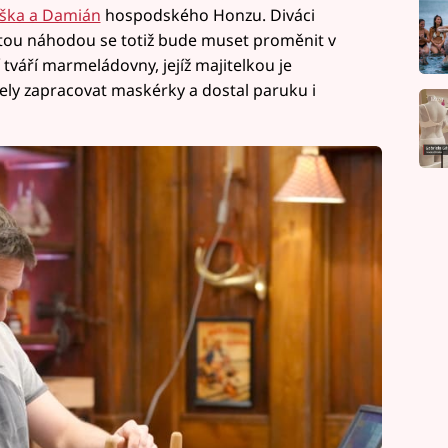
iška a Damián
hospodského Honzu. Diváci
ostou náhodou se totiž bude muset proměnit v
 tváří marmeládovny, jejíž majitelkou je
sely zapracovat maskérky a dostal paruku i