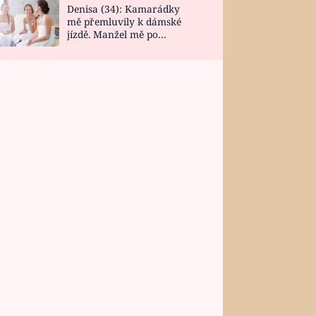
Denisa (34): Kamarádky
mě přemluvily k dámské
jízdě. Manžel mě po
návratu zaskočil