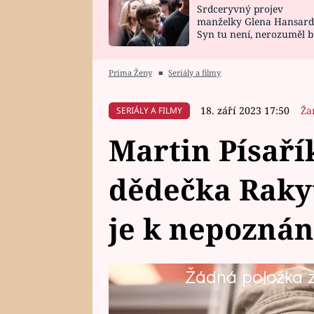
Srdceryvný projev
SNÁŘ
CELEBRITY
manželky Glena Hansard
Syn tu není, nerozuměl b
HOROSKOP NA
VAŘENÍ
tomu, vysvětlila
ROK 2023
Prima Ženy
■
Seriály a filmy
18. září 2023 17:50
Ža
SERIÁLY A FILMY
Martin Písaří
dědečka Raky
je k nepoznán
Žádná položka z 
Herec Martin Písařík (44) se v se
„nadvakrát“. Vídat ho sice může