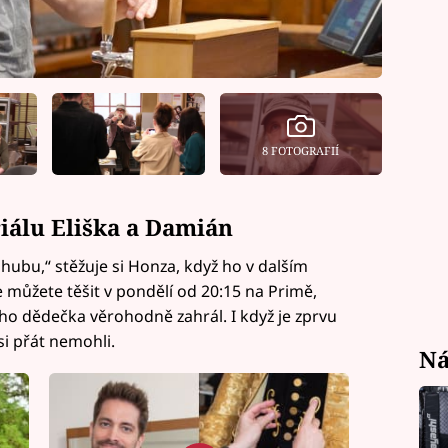
8 FOTOGRAFIÍ
iálu Eliška a Damián
hubu,“ stěžuje si Honza, když ho v dalším
e můžete těšit v pondělí od 20:15 na Primě,
ho dědečka věrohodně zahrál. I když je zprvu
si přát nemohli.
Ná