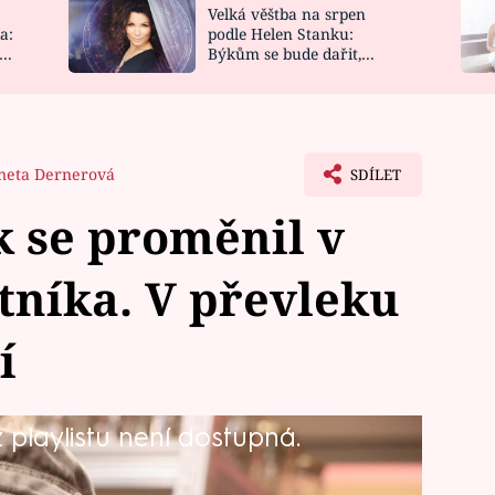
Velká věštba na srpen
NOVINKY
ZAHRADA
a:
podle Helen Stanku:
y
Býkům se bude dařit,
VIDEORECEPTY
DESIGN
Vodnáře čeká jízda
neta Dernerová
SDÍLET
k se proměnil v
tníka. V převleku
í
playlistu není dostupná.
riálu Eliška a Damián převtělí
me jako Honzu, majitele hospody