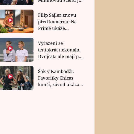
bez dubla
Filip Sajler znovu
před kamerou: Na
Primě ukáže
poctivou kuchyni i
rychlé recepty
Vyřazení se
tentokrát nekonalo.
Dvojčata ale mají po
uzavření třetí etapy
závodu nůž na krku
Šok v Kambodži.
Favoritky Chicas
končí, závod ukázal
svou nejtvrdší tvář