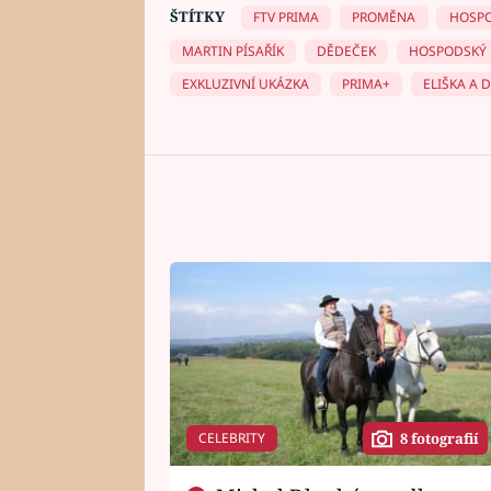
ŠTÍTKY
FTV PRIMA
PROMĚNA
HOSP
MARTIN PÍSAŘÍK
DĚDEČEK
HOSPODSKÝ
EXKLUZIVNÍ UKÁZKA
PRIMA+
ELIŠKA A 
CELEBRITY
8 fotografií