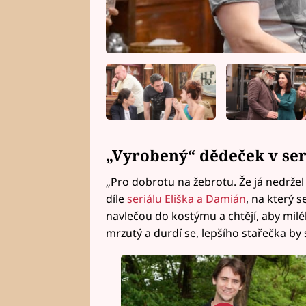
„Vyrobený“ dědeček v ser
„Pro dobrotu na žebrotu. Že já nedržel 
díle
seriálu Eliška a Damián
, na který s
navlečou do kostýmu a chtějí, aby milé
mrzutý a durdí se, lepšího stařečka by 