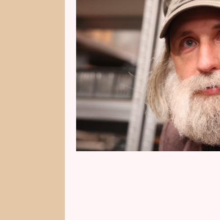
blízko Eliščiny marmeládovny, ne
Honza si totiž zahraje na miléh
Podívejte se na exkluzivní ukázky