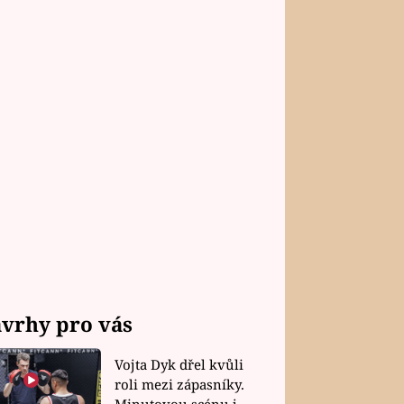
vrhy pro vás
Vojta Dyk dřel kvůli
roli mezi zápasníky.
Minutovou scénu jel