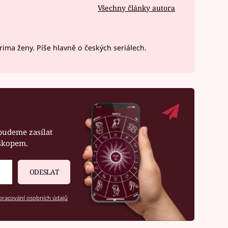
Všechny články autora
ima ženy. Píše hlavně o českých seriálech.
budeme zasílat
oskopem.
ODESLAT
racování osobních údajů