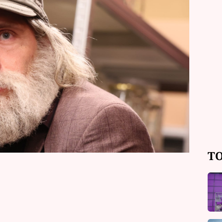
bude to ale jeho jediná role. Coby
o dědečka s bílým plnovousem.
.
TO