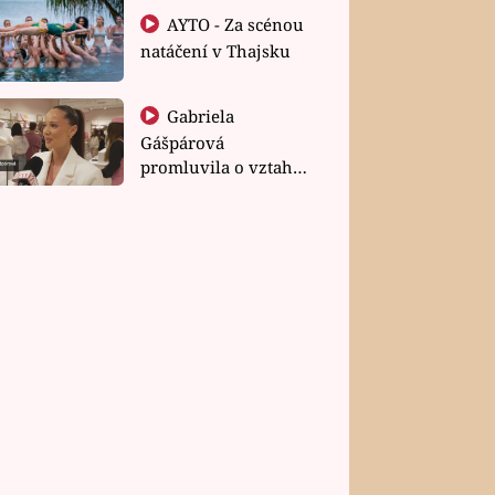
AYTO - Za scénou
natáčení v Thajsku
Gabriela
Gášpárová
promluvila o vztahu
a zakládání rodiny