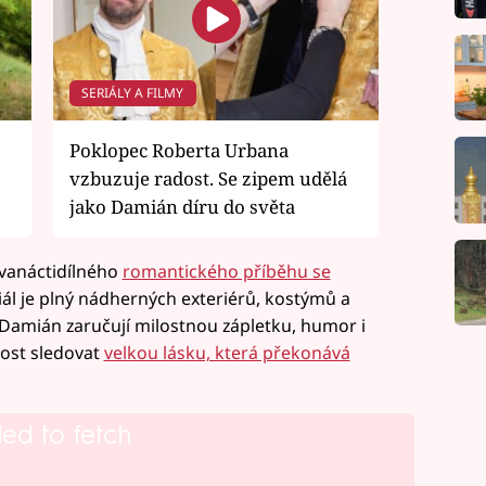
SERIÁLY A FILMY
Poklopec Roberta Urbana
vzbuzuje radost. Se zipem udělá
jako Damián díru do světa
vanáctidílného
romantického příběhu se
iál je plný nádherných exteriérů, kostýmů a
 Damián zaručují milostnou zápletku, humor i
ost sledovat
velkou lásku, která překonává
led to fetch