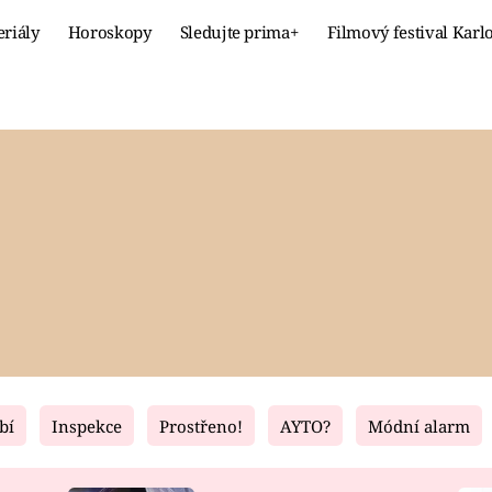
eriály
Horoskopy
Sledujte prima+
Filmový festival Karl
Celebrity
Recept
MÓDA A KRÁSA
HLAVNÍ JÍ
VZTAHY A SEX
SLADKÉ
PRIMA MAMINKA
ZDRAVÉ
bí
Inspekce
Prostřeno!
AYTO?
Módní alarm
Fresh
Living
RECEPTY
BYDLENÍ