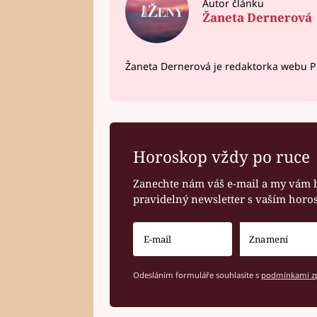
Autor článku
Žaneta Dernerová
Žaneta Dernerová je redaktorka webu Pr
Horoskop vždy po ruce
Zanechte nám váš e-mail a my vám 
pravidelný newsletter s vaším hor
Odesláním formuláře souhlasíte s
podmínkami zp