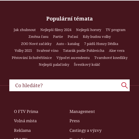
Populární témata
Jak zhubnout
Nejlepší filmy 2024
Nejlepší horory
TV program
Změna času
Partie
Počasí
Kdy budou volby
ZOO Nové začátky
Auto – katalog
7 pádů Honzy Dědka
Volby 2025
Svařené víno
Tatarák podle Pohlreicha
Aloe vera
Pěstování lichořeřišnice
Výpočet ascendentu
Tvarohové knedlíky
Nejlepší palačinky
Švestkový koláč
O FTV Prima
Management
Volná místa
Press
Reklama
Castingy a výzvy