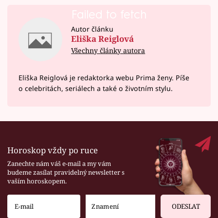
Failed to fetch
Autor článku
Eliška Reiglová
Všechny články autora
Eliška Reiglová je redaktorka webu Prima ženy. Píše
o celebritách, seriálech a také o životním stylu.
Horoskop vždy po ruce
Zanechte nám váš e-mail a my vám
budeme zasílat pravidelný newsletter s
vaším horoskopem.
ODESLAT