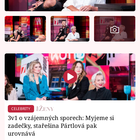
CELEBRITY
3v1 o vzájemných sporech: Myjeme si
zadečky, stařešina Pártlová pak
urovnává