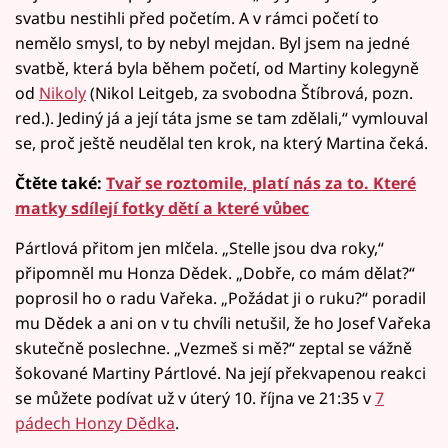
svatbu nestihli před početím. A v rámci početí to
nemělo smysl, to by nebyl mejdan. Byl jsem na jedné
svatbě, která byla během početí, od Martiny kolegyně
od
Nikoly
(Nikol Leitgeb, za svobodna Štíbrová, pozn.
red.). Jediný já a její táta jsme se tam zdělali,“ vymlouval
se, proč ještě neudělal ten krok, na který Martina čeká.
Čtěte také:
Tvař se roztomile, platí nás za to. Které
matky sdílejí fotky dětí a které vůbec
Pártlová přitom jen mlčela. „Stelle jsou dva roky,“
připomněl mu Honza Dědek. „Dobře, co mám dělat?“
poprosil ho o radu Vařeka. „Požádat ji o ruku?“ poradil
mu Dědek a ani on v tu chvíli netušil, že ho Josef Vařeka
skutečně poslechne. „Vezmeš si mě?“ zeptal se vážně
šokované Martiny Pártlové. Na její překvapenou reakci
se můžete podívat už v úterý 10. října ve 21:35 v
7
pádech Honzy Dědka
.