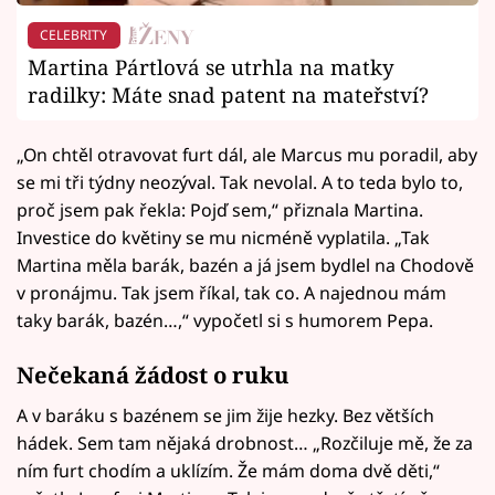
CELEBRITY
Martina Pártlová se utrhla na matky
radilky: Máte snad patent na mateřství?
„On chtěl otravovat furt dál, ale Marcus mu poradil, aby
se mi tři týdny neozýval. Tak nevolal. A to teda bylo to,
proč jsem pak řekla: Pojď sem,“ přiznala Martina.
Investice do květiny se mu nicméně vyplatila. „Tak
Martina měla barák, bazén a já jsem bydlel na Chodově
v pronájmu. Tak jsem říkal, tak co. A najednou mám
taky barák, bazén…,“ vypočetl si s humorem Pepa.
Nečekaná žádost o ruku
A v baráku s bazénem se jim žije hezky. Bez větších
hádek. Sem tam nějaká drobnost… „Rozčiluje mě, že za
ním furt chodím a uklízím. Že mám doma dvě děti,“