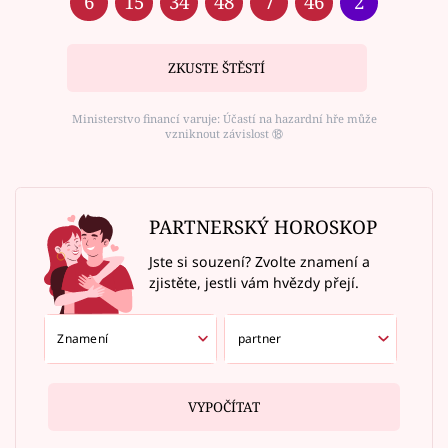
6
15
34
48
7
46
2
ZKUSTE ŠTĚSTÍ
Ministerstvo financí varuje: Účastí na hazardní hře může
vzniknout závislost ⑱
PARTNERSKÝ HOROSKOP
Jste si souzení? Zvolte znamení a
zjistěte, jestli vám hvězdy přejí.
VYPOČÍTAT