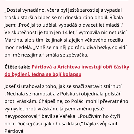
„Dostal vynadáno, včera byl ještě zarostlej a vypadal
trošku starší a blbec se mi dneska ráno oholil. Říkala
jsem: ‚Proč jsi to udělal, vypadáš o dvacet let mladší.'
Ve skutečnosti je tam jen 14 let,“ vytmavila nic netušící
Martina, ale s tím, že jinak si z jejich věkového rozdílu
moc nedělá. „Mně se na něj po ránu dívá hezky, co vidí
on, mě nezajímá,“ smála se zpěvačka.
Čtěte také:
Pártlová a Arichteva investují obří částky
do bydlení. Jedna se bojí kolapsu
Josef si utahoval z toho, jak se snaží zastavit stárnutí.
„Nechala se namotat a z Polska si objednala polštář
proti vráskám. Chápeš ne, co Poláci mohli převratného
vymyslet proti vráskám. Já jsem změnu ještě
nevypozoroval,“ bavil se Vařeka. „Používám ho čtyři
noci. Dočkej času jako husa klasu,“ hájila svůj kauf
Pártlová.