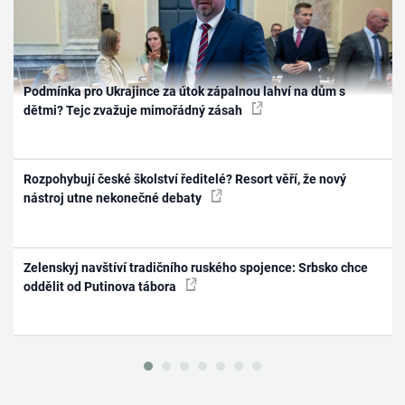
Podmínka pro Ukrajince za útok zápalnou lahví na dům s
dětmi? Tejc zvažuje mimořádný zásah
Rozpohybují české školství ředitelé? Resort věří, že nový
nástroj utne nekonečné debaty
Zelenskyj navštíví tradičního ruského spojence: Srbsko chce
oddělit od Putinova tábora