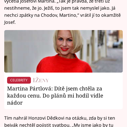
vyčetla Josefovi Martina. „Tak je pravda, že třetí už
nestihneme, že jo. Ježiš, to jsem tak nemyslel jako. Já
nechci zpátky na Chodov, Martino,“ vrátil jí to okamžitě
Josef.
CELEBRITY
Martina Pártlová: Dítě jsem chtěla za
každou cenu. Do plánů mi hodil vidle
nádor
Tím nahrál Honzovi Dědkovi na otázku, zda by si ten
bejvák nechtěl pojistit svatbou. „My jsme jako by tu