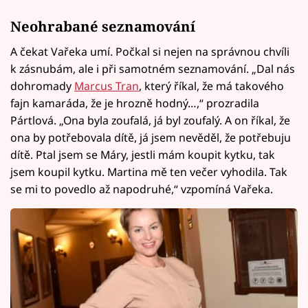
Neohrabané seznamování
A čekat Vařeka umí. Počkal si nejen na správnou chvíli
k zásnubám, ale i při samotném seznamování. „Dal nás
dohromady
Marcus Tran
, který říkal, že má takového
fajn kamaráda, že je hrozně hodný…,“ prozradila
Pártlová. „Ona byla zoufalá, já byl zoufalý. A on říkal, že
ona by potřebovala dítě, já jsem nevěděl, že potřebuju
dítě. Ptal jsem se Máry, jestli mám koupit kytku, tak
jsem koupil kytku. Martina mě ten večer vyhodila. Tak
se mi to povedlo až napodruhé,“ vzpomíná Vařeka.