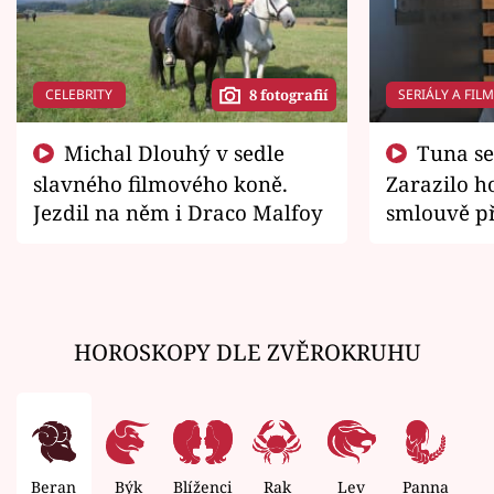
CELEBRITY
SERIÁLY A FIL
8 fotografií
Michal Dlouhý v sedle
Tuna se chtěl vrátit domů.
slavného filmového koně.
Zarazilo ho
Jezdil na něm i Draco Malfoy
smlouvě př
zemřít
HOROSKOPY DLE ZVĚROKRUHU
Beran
Býk
Blíženci
Rak
Lev
Panna
V