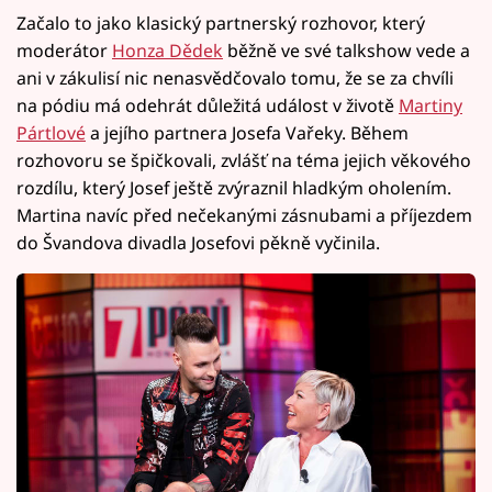
Začalo to jako klasický partnerský rozhovor, který
moderátor
Honza Dědek
běžně ve své talkshow vede a
ani v zákulisí nic nenasvědčovalo tomu, že se za chvíli
na pódiu má odehrát důležitá událost v životě
Martiny
Pártlové
a jejího partnera Josefa Vařeky. Během
rozhovoru se špičkovali, zvlášť na téma jejich věkového
rozdílu, který Josef ještě zvýraznil hladkým oholením.
Martina navíc před nečekanými zásnubami a příjezdem
do Švandova divadla Josefovi pěkně vyčinila.