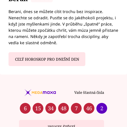
Berani, dnes se můžete cítit trochu bez inspirace.
Nenechte se odradit. Pusťte se do jakéhokoli projektu, i
když jste myšlenkami jinde. V průběhu „špatné“ práce,
kterou můžete zpočátku chrlit, vám múza jemně přistane
na rameni. Někdy je zapotřebí trocha disciplíny, aby
vedla ke slastné odměně.
CELÝ HOROSKOP PRO DNEŠNÍ DEN
Vaše šťastná čísla
6
15
34
48
7
46
2
ZKUSTE ŠTĚSTÍ