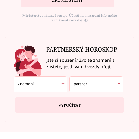
Ministerstvo financí varuje: Účastí na hazardní hře může
vzniknout závislost ⑱
PARTNERSKÝ HOROSKOP
Jste si souzení? Zvolte znamení a
zjistěte, jestli vám hvězdy přejí.
VYPOČÍTAT