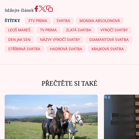
Sdílejte článek
ŠTÍTKY
FTV PRIMA
SVATBA
MONIKA ABSOLONOVÁ
LEOŠ MAREŠ
TV PRIMA
ZLATÁ SVATBA
VÝROČÍ SVATBY
DEN JAK SEN
NÁZVY VÝROČÍ SVATBY
DIAMANTOVÁ SVATBA
STŘÍBRNÁ SVATBA
HADROVÁ SVATBA
KRAJKOVÁ SVATBA
PŘEČTĚTE SI TAKÉ