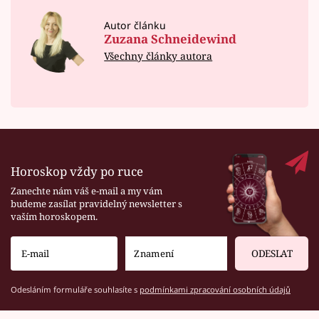
Autor článku
Zuzana Schneidewind
Všechny články autora
Horoskop vždy po ruce
Zanechte nám váš e-mail a my vám
budeme zasílat pravidelný newsletter s
vaším horoskopem.
ODESLAT
Odesláním formuláře souhlasíte s
podmínkami zpracování osobních údajů