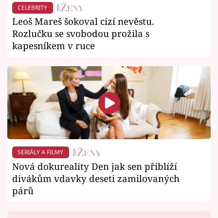
CELEBRITY
Leoš Mareš šokoval cizí nevěstu.
Rozlučku se svobodou prožila s
kapesníkem v ruce
SERIÁLY A FILMY
Nová dokureality Den jak sen přiblíží
divákům vdavky deseti zamilovaných
párů