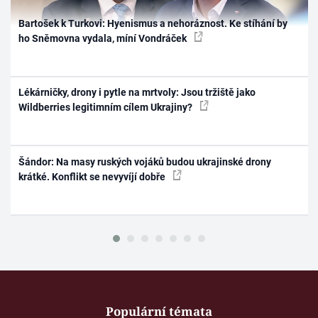
Bartošek k Turkovi: Hyenismus a nehoráznost. Ke stíhání by
ho Sněmovna vydala, míní Vondráček
Lékárničky, drony i pytle na mrtvoly: Jsou tržiště jako
Wildberries legitimním cílem Ukrajiny?
Šándor: Na masy ruských vojáků budou ukrajinské drony
krátké. Konflikt se nevyvíjí dobře
Populární témata