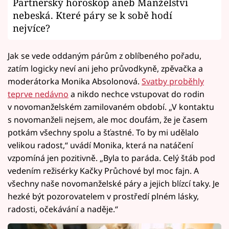
Partnerský horoskop aneb Manželství
nebeská. Které páry se k sobě hodí
nejvíce?
Jak se vede oddaným párům z oblíbeného pořadu,
zatím logicky neví ani jeho průvodkyně, zpěvačka a
moderátorka Monika Absolonová.
Svatby proběhly
teprve nedávno
a nikdo nechce vstupovat do rodin
v novomanželském zamilovaném období. „V kontaktu
s novomanželi nejsem, ale moc doufám, že je časem
potkám všechny spolu a šťastné. To by mi udělalo
velikou radost,“ uvádí Monika, která na natáčení
vzpomíná jen pozitivně. „Byla to paráda. Celý štáb pod
vedením režisérky Kačky Průchové byl moc fajn. A
všechny naše novomanželské páry a jejich blízcí taky. Je
hezké být pozorovatelem v prostředí plném lásky,
radosti, očekávání a naděje.“