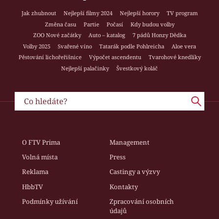
Jak zhubnout
Nejlepší filmy 2024
Nejlepší horory
TV program
Změna času
Partie
Počasí
Kdy budou volby
ZOO Nové začátky
Auto – katalog
7 pádů Honzy Dědka
Volby 2025
Svařené víno
Tatarák podle Pohlreicha
Aloe vera
Pěstování lichořeřišnice
Výpočet ascendentu
Tvarohové knedlíky
Nejlepší palačinky
Švestkový koláč
O FTV Prima
Management
Volná místa
Press
Reklama
Castingy a výzvy
HbbTV
Kontakty
Podmínky užívání
Zpracování osobních
údajů