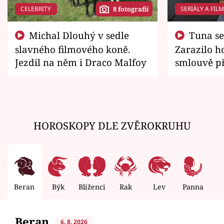
CELEBRITY
SERIÁLY A FIL
8 fotografií
Michal Dlouhý v sedle
Tuna se chtěl vrátit domů.
slavného filmového koně.
Zarazilo ho
Jezdil na něm i Draco Malfoy
smlouvě př
zemřít
HOROSKOPY DLE ZVĚROKRUHU
Beran
Býk
Blíženci
Rak
Lev
Panna
V
Beran
6. 8. 2026