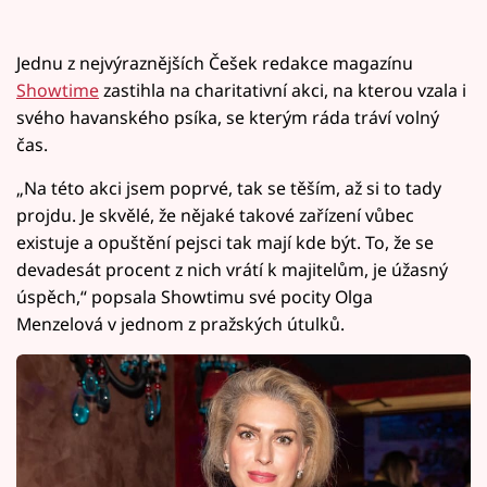
Jednu z nejvýraznějších Češek redakce magazínu
Showtime
zastihla na charitativní akci, na kterou vzala i
svého havanského psíka, se kterým ráda tráví volný
čas.
„Na této akci jsem poprvé, tak se těším, až si to tady
projdu. Je skvělé, že nějaké takové zařízení vůbec
existuje a opuštění pejsci tak mají kde být. To, že se
devadesát procent z nich vrátí k majitelům, je úžasný
úspěch,“ popsala Showtimu své pocity Olga
Menzelová v jednom z pražských útulků.