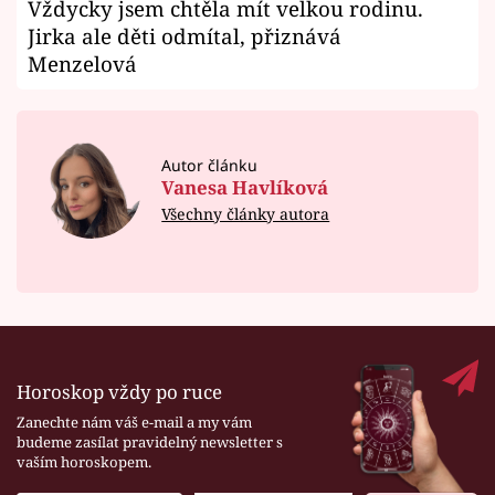
Vždycky jsem chtěla mít velkou rodinu.
Jirka ale děti odmítal, přiznává
Menzelová
Autor článku
Vanesa Havlíková
Všechny články autora
Horoskop vždy po ruce
Zanechte nám váš e-mail a my vám
budeme zasílat pravidelný newsletter s
vaším horoskopem.