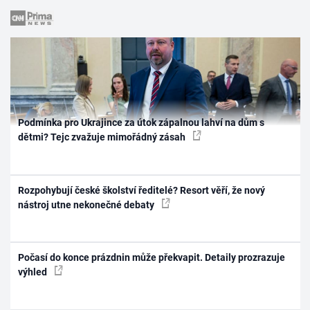
Podmínka pro Ukrajince za útok zápalnou lahví na dům s
dětmi? Tejc zvažuje mimořádný zásah
Rozpohybují české školství ředitelé? Resort věří, že nový
nástroj utne nekonečné debaty
Počasí do konce prázdnin může překvapit. Detaily prozrazuje
výhled