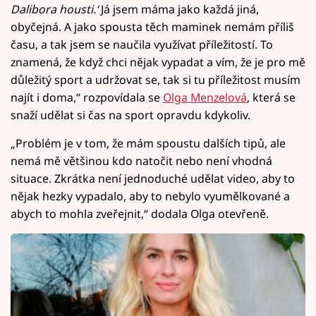
Dalibora housti.‘
Já jsem máma jako každá jiná,
obyčejná. A jako spousta těch maminek nemám příliš
času, a tak jsem se naučila využívat příležitostí. To
znamená, že když chci nějak vypadat a vím, že je pro mě
důležitý sport a udržovat se, tak si tu příležitost musím
najít i doma,“ rozpovídala se
Olga Menzelová
, která se
snaží udělat si čas na sport opravdu kdykoliv.
„Problém je v tom, že mám spoustu dalších tipů, ale
nemá mě většinou kdo natočit nebo není vhodná
situace. Zkrátka není jednoduché udělat video, aby to
nějak hezky vypadalo, aby to nebylo vyumělkované a
abych to mohla zveřejnit,“ dodala Olga otevřeně.