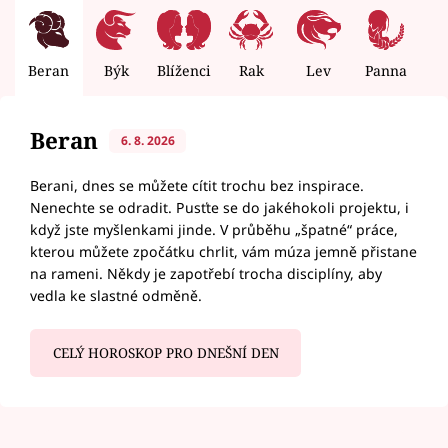
Beran
Býk
Blíženci
Rak
Lev
Panna
V
Beran
6. 8. 2026
Berani, dnes se můžete cítit trochu bez inspirace.
Nenechte se odradit. Pusťte se do jakéhokoli projektu, i
když jste myšlenkami jinde. V průběhu „špatné“ práce,
kterou můžete zpočátku chrlit, vám múza jemně přistane
na rameni. Někdy je zapotřebí trocha disciplíny, aby
vedla ke slastné odměně.
CELÝ HOROSKOP PRO DNEŠNÍ DEN