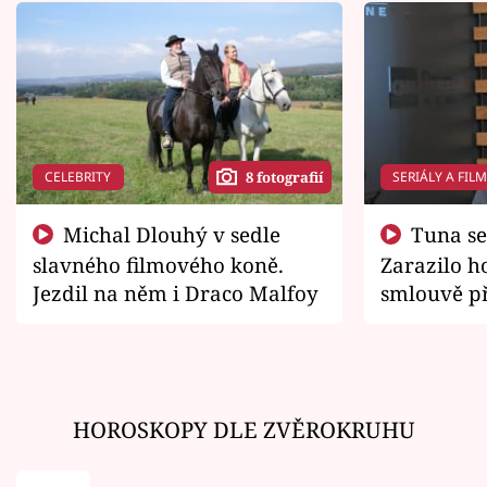
CELEBRITY
SERIÁLY A FIL
8 fotografií
Michal Dlouhý v sedle
Tuna se chtěl vrátit domů.
slavného filmového koně.
Zarazilo ho
Jezdil na něm i Draco Malfoy
smlouvě př
zemřít
HOROSKOPY DLE ZVĚROKRUHU