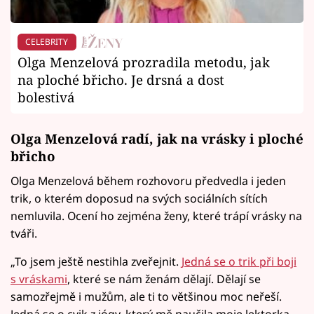
CELEBRITY
Olga Menzelová prozradila metodu, jak
na ploché břicho. Je drsná a dost
bolestivá
Olga Menzelová radí, jak na vrásky i ploché
břicho
Olga Menzelová během rozhovoru předvedla i jeden
trik, o kterém doposud na svých sociálních sítích
nemluvila. Ocení ho zejména ženy, které trápí vrásky na
tváři.
„To jsem ještě nestihla zveřejnit.
Jedná se o trik při boji
s vráskami
, které se nám ženám dělají. Dělají se
samozřejmě i mužům, ale ti to většinou moc neřeší.
Jedná se o cvik z jógy, který mě naučila moje lektorka.