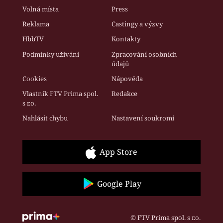
Volná místa
Press
Reklama
Castingy a výzvy
HbbTV
Kontakty
Podmínky užívání
Zpracování osobních
údajů
Cookies
Nápověda
Vlastník FTV Prima spol.
Redakce
s r.o.
Nahlásit chybu
Nastavení soukromí
App Store
Google Play
© FTV Prima spol. s r.o.