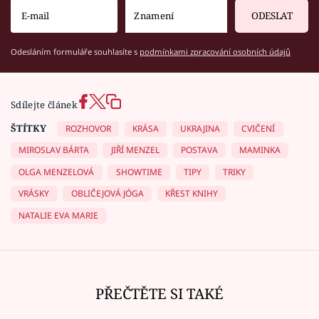
ODESLAT
Odesláním formuláře souhlasíte s
podmínkami zpracování osobních údajů
Sdílejte článek
ŠTÍTKY
ROZHOVOR
KRÁSA
UKRAJINA
CVIČENÍ
MIROSLAV BÁRTA
JIŘÍ MENZEL
POSTAVA
MAMINKA
OLGA MENZELOVÁ
SHOWTIME
TIPY
TRIKY
VRÁSKY
OBLIČEJOVÁ JÓGA
KŘEST KNIHY
NATALIE EVA MARIE
PŘEČTĚTE SI TAKÉ