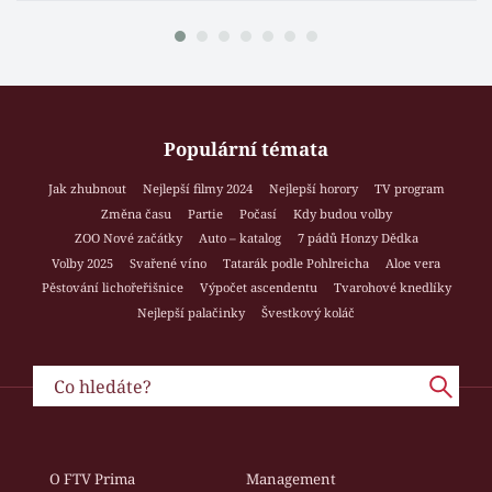
Populární témata
Jak zhubnout
Nejlepší filmy 2024
Nejlepší horory
TV program
Změna času
Partie
Počasí
Kdy budou volby
ZOO Nové začátky
Auto – katalog
7 pádů Honzy Dědka
Volby 2025
Svařené víno
Tatarák podle Pohlreicha
Aloe vera
Pěstování lichořeřišnice
Výpočet ascendentu
Tvarohové knedlíky
Nejlepší palačinky
Švestkový koláč
O FTV Prima
Management