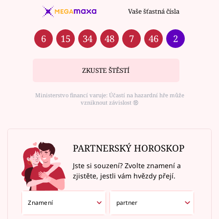
Vaše šťastná čísla
6
15
34
48
7
46
2
ZKUSTE ŠTĚSTÍ
Ministerstvo financí varuje: Účastí na hazardní hře může
vzniknout závislost ⑱
PARTNERSKÝ HOROSKOP
Jste si souzení? Zvolte znamení a
zjistěte, jestli vám hvězdy přejí.