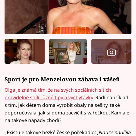
Sport je pro Menzelovou zábava i vášeň
Olga je známá tím, že na svých sociálních sítích
pravidelně sdílí různé tipy a vychytávky
. Radí například
s tím, jak dětem doma vyrobit obaly na sešity, také
doporučovala, jak si doma zacvičit s vařečkou. Kam ale
na takové nápady chodí?
„Existuje takové hezké české pořekadlo: ‚
Nouze naučila