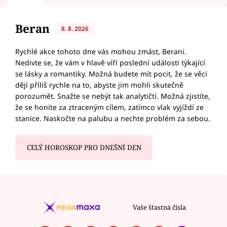
Beran
8. 8. 2026
Rychlé akce tohoto dne vás mohou zmást, Berani.
Nedivte se, že vám v hlavě víří poslední události týkající
se lásky a romantiky. Možná budete mít pocit, že se věci
dějí příliš rychle na to, abyste jim mohli skutečně
porozumět. Snažte se nebýt tak analytičtí. Možná zjistíte,
že se honíte za ztraceným cílem, zatímco vlak vyjíždí ze
stanice. Naskočte na palubu a nechte problém za sebou.
CELÝ HOROSKOP PRO DNEŠNÍ DEN
Vaše šťastná čísla