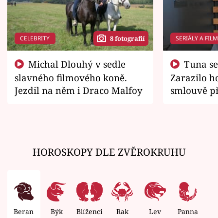
CELEBRITY
SERIÁLY A FIL
8 fotografií
Michal Dlouhý v sedle
Tuna se chtěl vrátit domů.
slavného filmového koně.
Zarazilo ho
Jezdil na něm i Draco Malfoy
smlouvě př
zemřít
HOROSKOPY DLE ZVĚROKRUHU
Beran
Býk
Blíženci
Rak
Lev
Panna
V