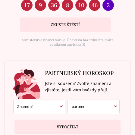
17
9
36
8
10
46
2
ZKUSTE ŠTĚSTÍ
Ministerstvo financí varuje: Účastí na hazardní hře může
vzniknout závislost ⑱
PARTNERSKÝ HOROSKOP
Jste si souzení? Zvolte znamení a
zjistěte, jestli vám hvězdy přejí.
VYPOČÍTAT