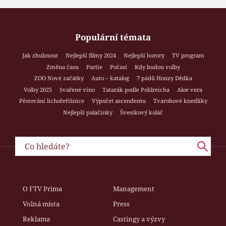
Populární témata
Jak zhubnout
Nejlepší filmy 2024
Nejlepší horory
TV program
Změna času
Partie
Počasí
Kdy budou volby
ZOO Nové začátky
Auto – katalog
7 pádů Honzy Dědka
Volby 2025
Svařené víno
Tatarák podle Pohlreicha
Aloe vera
Pěstování lichořeřišnice
Výpočet ascendentu
Tvarohové knedlíky
Nejlepší palačinky
Švestkový koláč
O FTV Prima
Management
Volná místa
Press
Reklama
Castingy a výzvy