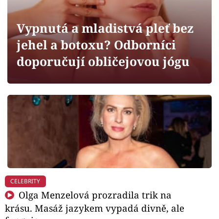
Horoskopy
Sledujte prima+
Vypnutá a mladistvá pleť bez
jehel a botoxu? Odborníci
Filmový festival Karlovy Vary
doporučují obličejovou jógu
Pořady
Mámy sobě
Přihlášení
Sledujte nás
CELEBRITY
Olga Menzelová prozradila trik na
krásu. Masáž jazykem vypadá divně, ale