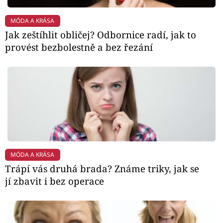
MÓDA A KRÁSA
Jak zeštíhlit obličej? Odbornice radí, jak to
provést bezbolestně a bez řezání
MÓDA A KRÁSA
Trápí vás druhá brada? Známe triky, jak se
jí zbavit i bez operace