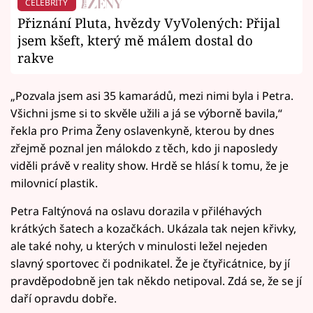
CELEBRITY
Přiznání Pluta, hvězdy VyVolených: Přijal
jsem kšeft, který mě málem dostal do
rakve
„Pozvala jsem asi 35 kamarádů, mezi nimi byla i Petra.
Všichni jsme si to skvěle užili a já se výborně bavila,“
řekla pro Prima Ženy oslavenkyně, kterou by dnes
zřejmě poznal jen málokdo z těch, kdo ji naposledy
viděli právě v reality show. Hrdě se hlásí k tomu, že je
milovnicí plastik.
Petra Faltýnová na oslavu dorazila v přiléhavých
krátkých šatech a kozačkách. Ukázala tak nejen křivky,
ale také nohy, u kterých v minulosti ležel nejeden
slavný sportovec či podnikatel. Že je čtyřicátnice, by jí
pravděpodobně jen tak někdo netipoval. Zdá se, že se jí
daří opravdu dobře.