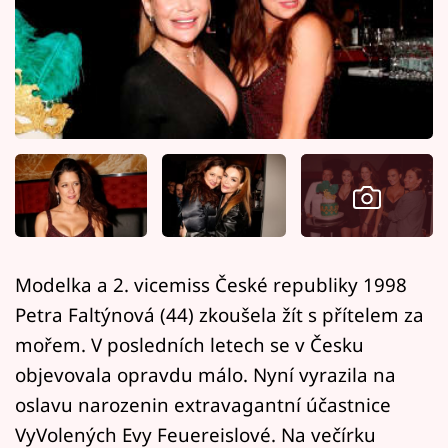
Horoskopy
Sledujte prima+
Filmový festival Karlovy Vary
Pořady
Mámy sobě
Přihlášení
Modelka a 2. vicemiss České republiky 1998
Petra Faltýnová (44) zkoušela žít s přítelem za
Sledujte nás
mořem. V posledních letech se v Česku
objevovala opravdu málo. Nyní vyrazila na
oslavu narozenin extravagantní účastnice
VyVolených Evy Feuereislové. Na večírku