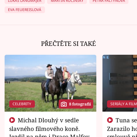
LUKÁŠ LANGMAJER
MARTIN RUČINSKÝ
PETRA FALTÝNOVÁ
EVA FEUEREISLOVÁ
PŘEČTĚTE SI TAKÉ
CELEBRITY
SERIÁLY A FIL
8 fotografií
Michal Dlouhý v sedle
Tuna se chtěl vrátit domů.
slavného filmového koně.
Zarazilo ho
Jezdil na něm i Draco Malfoy
smlouvě př