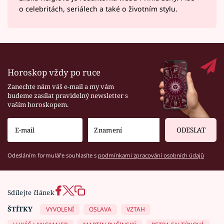
o celebritách, seriálech a také o životním stylu.
Horoskop vždy po ruce
Zanechte nám váš e-mail a my vám
budeme zasílat pravidelný newsletter s
vaším horoskopem.
ODESLAT
Odesláním formuláře souhlasíte s
podmínkami zpracování osobních údajů
Sdílejte článek
ŠTÍTKY
VYVOLENÍ
OSLAVA
VZTAH