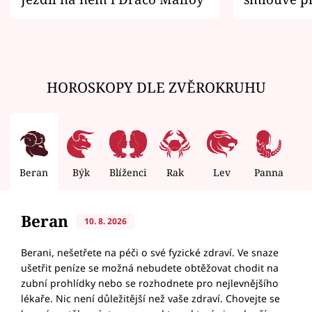
zemřít
HOROSKOPY DLE ZVĚROKRUHU
Beran
Býk
Blíženci
Rak
Lev
Panna
V
Beran
10. 8. 2026
Berani, nešetřete na péči o své fyzické zdraví. Ve snaze
ušetřit peníze se možná nebudete obtěžovat chodit na
zubní prohlídky nebo se rozhodnete pro nejlevnějšího
lékaře. Nic není důležitější než vaše zdraví. Chovejte se