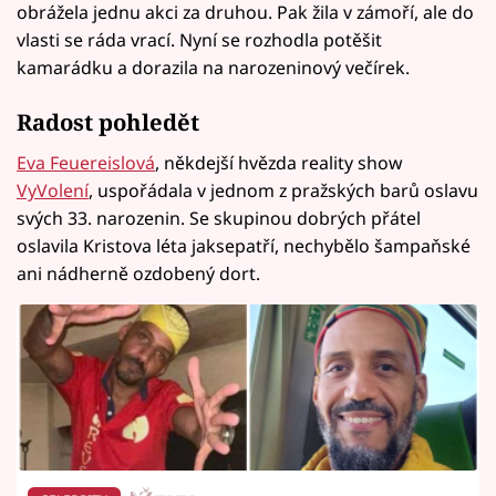
obrážela jednu akci za druhou. Pak žila v zámoří, ale do
vlasti se ráda vrací. Nyní se rozhodla potěšit
kamarádku a dorazila na narozeninový večírek.
Radost pohledět
Eva Feuereislová
, někdejší hvězda reality show
VyVolení
, uspořádala v jednom z pražských barů oslavu
svých 33. narozenin. Se skupinou dobrých přátel
oslavila Kristova léta jaksepatří, nechybělo šampaňské
ani nádherně ozdobený dort.