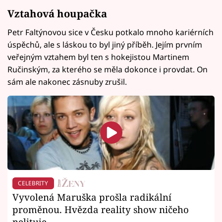
Vztahová houpačka
Petr Faltýnovou sice v Česku potkalo mnoho kariérních
úspěchů, ale s láskou to byl jiný příběh. Jejím prvním
veřejným vztahem byl ten s hokejistou Martinem
Ručinským, za kterého se měla dokonce i provdat. On
sám ale nakonec zásnuby zrušil.
CELEBRITY
Vyvolená Maruška prošla radikální
proměnou. Hvězda reality show ničeho
nelituje