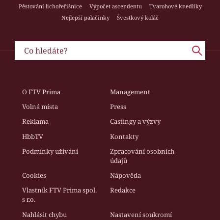
Pěstování lichořeřišnice
Výpočet ascendentu
Tvarohové knedlíky
Nejlepší palačinky
Švestkový koláč
O FTV Prima
Management
Volná místa
Press
Reklama
Castingy a výzvy
HbbTV
Kontakty
Podmínky užívání
Zpracování osobních
údajů
Cookies
Nápověda
Vlastník FTV Prima spol.
Redakce
s r.o.
Nahlásit chybu
Nastavení soukromí