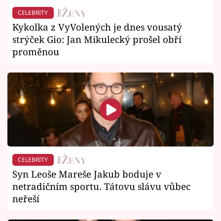
CELEBRITY
Kykolka z VyVolených je dnes vousatý
strýček Gio: Jan Mikulecký prošel obří
proměnou
CELEBRITY
Syn Leoše Mareše Jakub boduje v
netradičním sportu. Tátovu slávu vůbec
neřeší