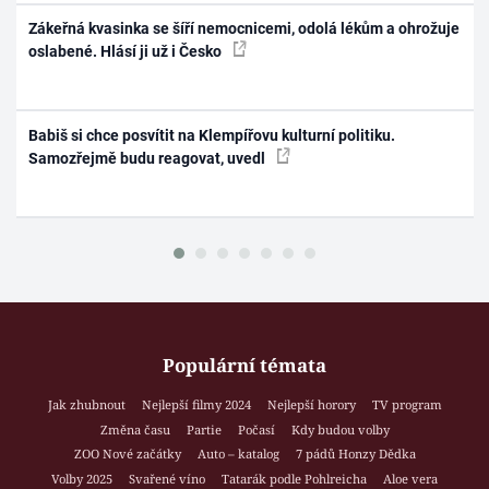
Zákeřná kvasinka se šíří nemocnicemi, odolá lékům a ohrožuje
oslabené. Hlásí ji už i Česko
Babiš si chce posvítit na Klempířovu kulturní politiku.
Samozřejmě budu reagovat, uvedl
Populární témata
Jak zhubnout
Nejlepší filmy 2024
Nejlepší horory
TV program
Změna času
Partie
Počasí
Kdy budou volby
ZOO Nové začátky
Auto – katalog
7 pádů Honzy Dědka
Volby 2025
Svařené víno
Tatarák podle Pohlreicha
Aloe vera