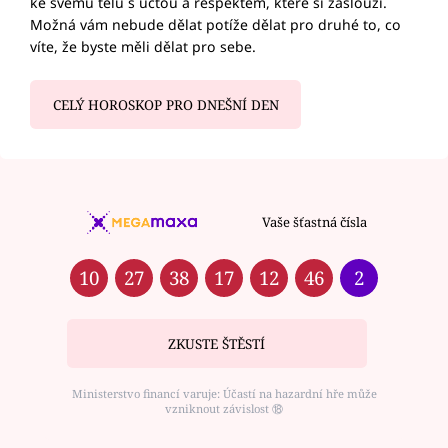
ke svému tělu s úctou a respektem, které si zaslouží.
Možná vám nebude dělat potíže dělat pro druhé to, co
víte, že byste měli dělat pro sebe.
CELÝ HOROSKOP PRO DNEŠNÍ DEN
Vaše šťastná čísla
10
27
38
17
12
46
2
ZKUSTE ŠTĚSTÍ
Ministerstvo financí varuje: Účastí na hazardní hře může
vzniknout závislost ⑱