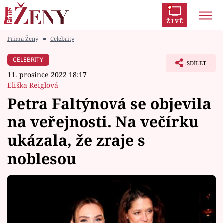
ŽIVĚ
Prima Ženy
■
Celebrity
Trendy:
Polabí
Inspekce
Prostřeno!
AYTO?
CELEBRITY
SDÍLET
Módní alarm
Zrádci
Proměny
11. prosince 2022 18:17
Eliška Reiglová
Petra Faltýnová se objevila
na veřejnosti. Na večírku
Témata
ukázala, že zraje s
Celebrity
noblesou
Vztahy
Seriály