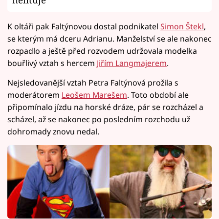
K oltáři pak Faltýnovou dostal podnikatel
Simon Štekl
,
se kterým má dceru Adrianu. Manželství se ale nakonec
rozpadlo a ještě před rozvodem udržovala modelka
bouřlivý vztah s hercem
Jiřím Langmajerem
.
Nejsledovanější vztah Petra Faltýnová prožila s
moderátorem
Leošem Marešem
. Toto období ale
připomínalo jízdu na horské dráze, pár se rozcházel a
scházel, až se nakonec po posledním rozchodu už
dohromady znovu nedal.